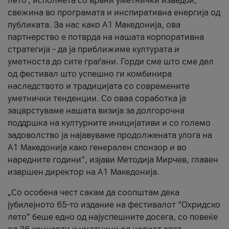
лето’, исполнета со врвни уметнички изведби,
свежина во програмата и инспиративна енергија од
публиката. За нас како A1 Македонија, ова
партнерство е потврда на нашата корпоративна
стратегија – да ја приближиме културата и
уметноста до сите граѓани. Горди сме што сме дел
од фестивал што успешно ги комбинира
наследството и традицијата со современите
уметнички тенденции. Со оваа соработка ја
зацврстуваме нашата визија за долгорочна
поддршка на културните иницијативи и со големо
задоволство ја најавуваме продолжената улога на
A1 Македонија како генерален спонзор и во
наредните години“, изјави Методија Мирчев, главен
извршен директор на A1 Македонија.
„Со особена чест сакам да соопштам дека
јубилејното 65-то издание на фестивалот “Охридско
лето” беше едно од најуспешните досега, со повеќе