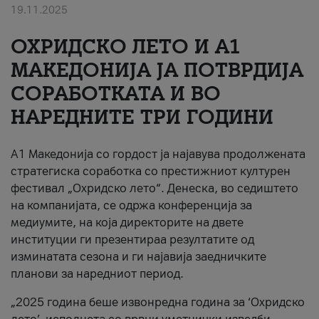
19.11.2025
За нас
ОХРИДСКО ЛЕТО И A1
#ПодобарОнлајн
МАКЕДОНИЈА ЈА ПОТВРДИЈА
СОРАБОТКАТА И ВО
НАРЕДНИТЕ ТРИ ГОДИНИ
A1 Македонија со гордост ја најавува продолжената
стратегиска соработка со престижниот културен
фестивал „Охридско лето“. Денеска, во седиштето
на компанијата, се одржа конференција за
медиумите, на која директорите на двете
институции ги презентираа резултатите од
изминатата сезона и ги најавија заедничките
планови за наредниот период.
„2025 година беше извонредна година за ‘Охридско