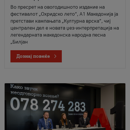
Во пресрет на овогодишното издание на
фестивалот „Охридско лето“, А1 Македонија ја
претстави кампањата „Културна врска“, чиј
централен дел е новата џез-интерпретација на
легендарната македонска народна песна
„Билјан
Дознај повеќе