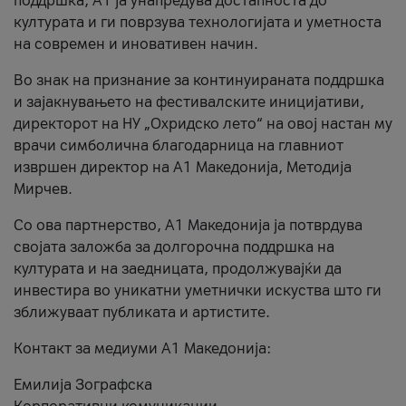
поддршка, A1 ја унапредува достапноста до
културата и ги поврзува технологијата и уметноста
на современ и иновативен начин.
Во знак на признание за континуираната поддршка
и зајакнувањето на фестивалските иницијативи,
директорот на НУ „Охридско лето“ на овој настан му
врачи симболична благодарница на главниот
извршен директор на A1 Македонија, Методија
Мирчев.
Со ова партнерство, A1 Македонија ја потврдува
својата заложба за долгорочна поддршка на
културата и на заедницата, продолжувајќи да
инвестира во уникатни уметнички искуства што ги
зближуваат публиката и артистите.
Контакт за медиуми А1 Македонија:
Емилија Зографска