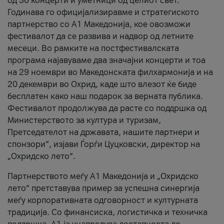
од 36 концерти и уметници од целиот свет.
Годинава го официјализиравме и стратегиското
партнерство со А1 Македонија, кое овозможи
фестивалот да се развива и надвор од летните
месеци. Во рамките на постфестивалската
програма најавуваме два значајни концерти и тоа
на 29 ноември во Македонската филхармонија и на
20 декември во Охрид, каде што влезот ќе биде
бесплатен како наш подарок за верната публика.
Фестивалот продолжува да расте со поддршка од
Министерството за култура и туризам,
Претседателот на државата, нашите партнери и
спонзори“, изјави Ѓорѓи Цуцковски, директор на
„Охридско лето“.
Партнерството меѓу A1 Македонија и „Охридско
лето“ претставува пример за успешна синергија
меѓу корпоративната одговорност и културната
традиција. Со финансиска, логистичка и техничка