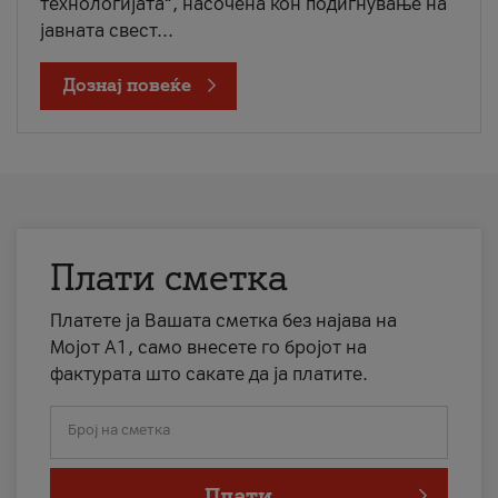
технологијата“, насочена кон подигнување на
јавната свест...
Дознај повеќе
Плати сметка
Платете ја Вашата сметка без најава на
Мојот А1, само внесете го бројот на
фактурата што сакате да ја платите.
Број на сметка
Плати