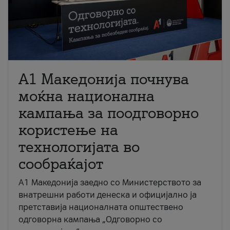
A1 Македонија почнува
моќна национална
кампања за поодговорно
користење на
технологијата во
сообраќајот
A1 Македонија заедно со Министерството за
внатрешни работи денеска и официјално ја
претставија националната општествено
одговорна кампања „Одговорно со