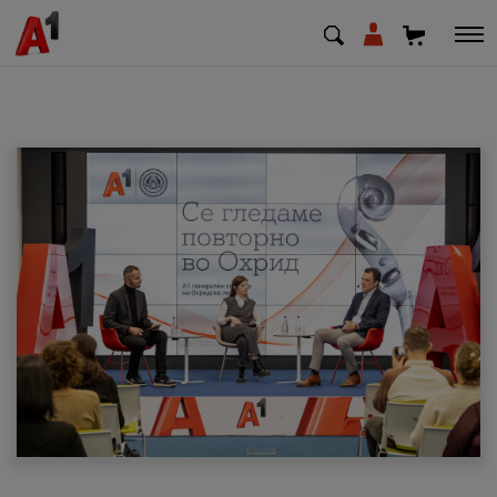
МК
EN
SQ
Приватни
Деловни
Поддршка
Надополни кредит
Плати сметка