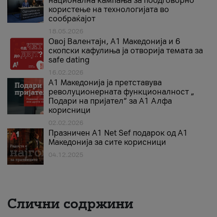
национална кампања за поодговорно
користење на технологијата во
сообраќајот
18.05.2026
Овој Валентајн, A1 Македонија и 6
скопски кафулиња ја отворија темата за
safe dating
16.02.2026
А1 Македонија ја претставува
револуционерната функционалност „
Подари на пријател“ за А1 Алфа
корисници
02.02.2026
Празничен A1 Net Sеf подарок од А1
Македонија за сите корисници
04.12.2025
Слични содржини