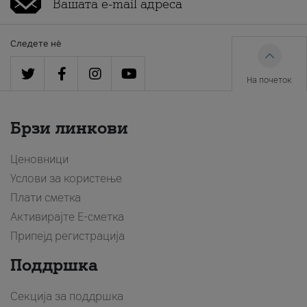
Следете нè
На почеток
Брзи линкови
Ценовници
Услови за користење
Плати сметка
Активирајте Е-сметка
Припејд регистрација
Поддршка
Секција за поддршка