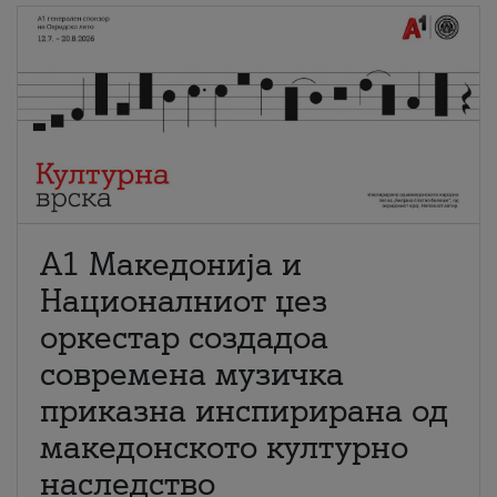
А1 Македонија и
Националниот џез
оркестар создадоа
современа музичка
приказна инспирирана од
македонското културно
наследство