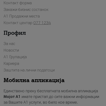
Контакт форма
Закажи бизнис состанок
A1 Продажни места
Контакт центар
077 1234
Профил
За нас
Новости
А1 Групација
Кариера
Заштита на лични податоци
Мобилна апликација
Единствено преку бесплатната мобилна апликација
Мојот A1
имате пристап до сите важни информации
за Вашите A1 услуги, во било кое време.