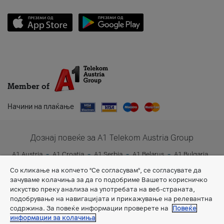
Member of
Начини на плаќање
Дознај повеќе за A1 Telekom Austria Group
A1 Austria
A1 Croatia
A1 Serbia
A1 Belarus
A1 Bulgaria
A1 Slovenia
A1 Digital
Со кликање на копчето "Се согласувам", се согласувате да
зачуваме колачиња за да го подобриме Вашето корисничко
искуство преку анализа на употребата на веб-страната,
подобрување на навигацијата и прикажување на релевантна
содржина. За повеќе информации проверете на
Повеќе
информации за колачиња