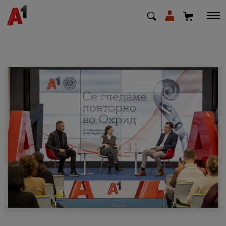
МК
EN
SQ
Приватни
Деловни
Поддршка
Надополни кредит
Плати сметка