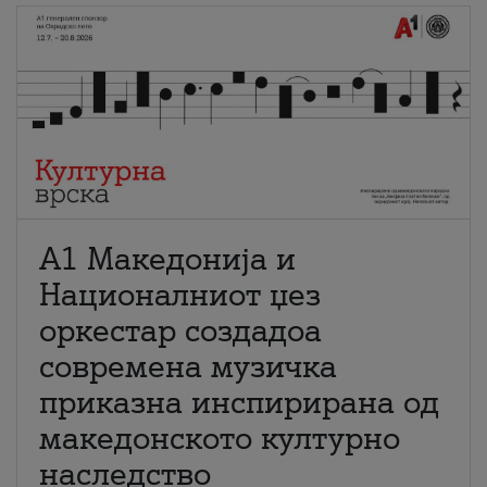
А1 Македонија и
Националниот џез
оркестар создадоа
современа музичка
приказна инспирирана од
македонското културно
наследство