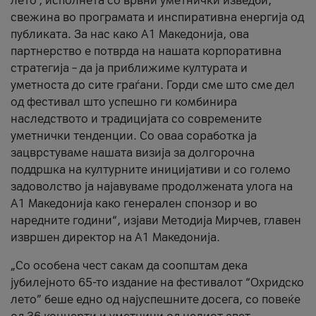
лето’, исполнета со врвни уметнички изведби,
свежина во програмата и инспиративна енергија од
публиката. За нас како A1 Македонија, ова
партнерство е потврда на нашата корпоративна
стратегија – да ја приближиме културата и
уметноста до сите граѓани. Горди сме што сме дел
од фестивал што успешно ги комбинира
наследството и традицијата со современите
уметнички тенденции. Со оваа соработка ја
зацврстуваме нашата визија за долгорочна
поддршка на културните иницијативи и со големо
задоволство ја најавуваме продолжената улога на
A1 Македонија како генерален спонзор и во
наредните години“, изјави Методија Мирчев, главен
извршен директор на A1 Македонија.
„Со особена чест сакам да соопштам дека
јубилејното 65-то издание на фестивалот “Охридско
лето” беше едно од најуспешните досега, со повеќе