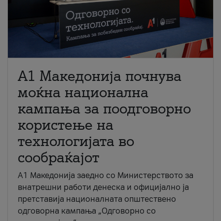
A1 Македонија почнува
моќна национална
кампања за поодговорно
користење на
технологијата во
сообраќајот
A1 Македонија заедно со Министерството за
внатрешни работи денеска и официјално ја
претставија националната општествено
одговорна кампања „Одговорно со