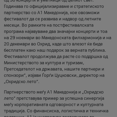
од 36 концерти и уметници од целиот свет.
Годинава го официјализиравме и стратегиското
партнерство со А1 Македонија, кое овозможи
фестивалот да се развива и надвор од летните
месеци. Во рамките на постфестивалската
програма најавуваме два значајни концерти и тоа
на 29 ноември во Македонската филхармонија и на
20 декември во Охрид, каде што влезот ќе биде
бесплатен како наш подарок за верната публика.
Фестивалот продолжува да расте со поддршка од
Министерството за култура и туризам,
Претседателот на државата, нашите партнери и
спонзори“, изјави Ѓорѓи Цуцковски, директор на
„Охридско лето“.
Партнерството меѓу A1 Македонија и „Охридско
лето“ претставува пример за успешна синергија
меѓу корпоративната одговорност и културната
традиција. Со финансиска, логистичка и техничка