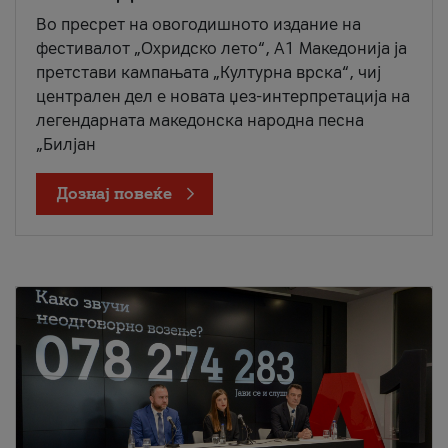
Во пресрет на овогодишното издание на
фестивалот „Охридско лето“, А1 Македонија ја
претстави кампањата „Културна врска“, чиј
централен дел е новата џез-интерпретација на
легендарната македонска народна песна
„Билјан
Дознај повеќе