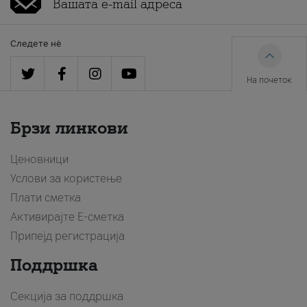
Следете нè
На почеток
Брзи линкови
Ценовници
Услови за користење
Плати сметка
Активирајте Е-сметка
Припејд регистрација
Поддршка
Секција за поддршка