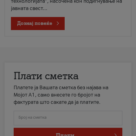
технологијата“, насочена кон подигнување на
јавната свест...
Дознај повеќе
Плати сметка
Платете ја Вашата сметка без најава на
Мојот А1, само внесете го бројот на
фактурата што сакате да ја платите.
Број на сметка
Плати