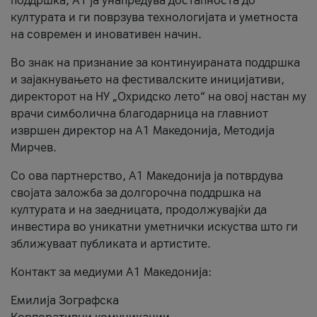
поддршка, A1 ја унапредува достапноста до
културата и ги поврзува технологијата и уметноста
на современ и иновативен начин.
Во знак на признание за континуираната поддршка
и зајакнувањето на фестивалските иницијативи,
директорот на НУ „Охридско лето“ на овој настан му
врачи симболична благодарница на главниот
извршен директор на A1 Македонија, Методија
Мирчев.
Со ова партнерство, A1 Македонија ја потврдува
својата заложба за долгорочна поддршка на
културата и на заедницата, продолжувајќи да
инвестира во уникатни уметнички искуства што ги
зближуваат публиката и артистите.
Контакт за медиуми А1 Македонија:
Емилија Зографска