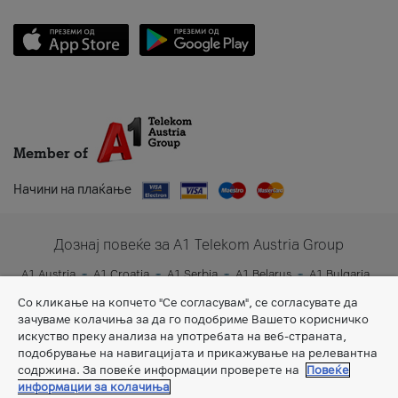
Member of
Начини на плаќање
Дознај повеќе за A1 Telekom Austria Group
A1 Austria
A1 Croatia
A1 Serbia
A1 Belarus
A1 Bulgaria
A1 Slovenia
A1 Digital
Со кликање на копчето "Се согласувам", се согласувате да
зачуваме колачиња за да го подобриме Вашето корисничко
искуство преку анализа на употребата на веб-страната,
подобрување на навигацијата и прикажување на релевантна
содржина. За повеќе информации проверете на
Повеќе
информации за колачиња