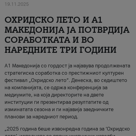
19.11.2025
За нас
ОХРИДСКО ЛЕТО И A1
#ПодобарОнлајн
МАКЕДОНИЈА ЈА ПОТВРДИЈА
СОРАБОТКАТА И ВО
НАРЕДНИТЕ ТРИ ГОДИНИ
A1 Македонија со гордост ја најавува продолжената
стратегиска соработка со престижниот културен
фестивал „Охридско лето“. Денеска, во седиштето
на компанијата, се одржа конференција за
медиумите, на која директорите на двете
институции ги презентираа резултатите од
изминатата сезона и ги најавија заедничките
планови за наредниот период.
„2025 година беше извонредна година за ‘Охридско