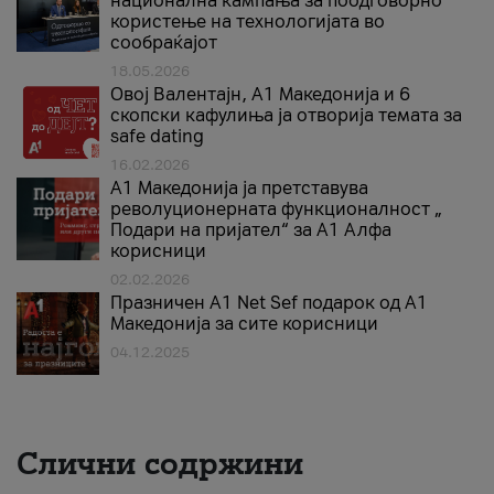
национална кампања за поодговорно
користење на технологијата во
сообраќајот
18.05.2026
Овој Валентајн, A1 Македонија и 6
скопски кафулиња ја отворија темата за
safe dating
16.02.2026
А1 Македонија ја претставува
револуционерната функционалност „
Подари на пријател“ за А1 Алфа
корисници
02.02.2026
Празничен A1 Net Sеf подарок од А1
Македонија за сите корисници
04.12.2025
Слични содржини