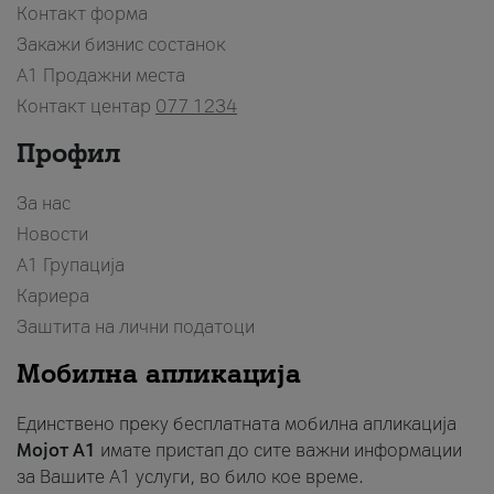
Контакт форма
Закажи бизнис состанок
A1 Продажни места
Контакт центар
077 1234
Профил
За нас
Новости
А1 Групација
Кариера
Заштита на лични податоци
Мобилна апликација
Единствено преку бесплатната мобилна апликација
Мојот A1
имате пристап до сите важни информации
за Вашите A1 услуги, во било кое време.