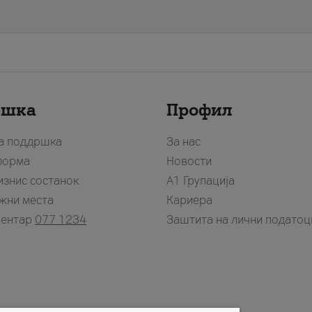
ршка
Профил
за поддршка
За нас
форма
Новости
изнис состанок
А1 Групација
жни места
Кариера
центар
077 1234
Заштита на лични податоц