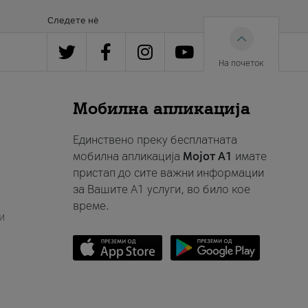
Следете нè
На почеток
Мобилна апликација
Единствено преку бесплатната
мобилна апликација
Мојот A1
имате
пристап до сите важни информации
за Вашите A1 услуги, во било кое
време.
и