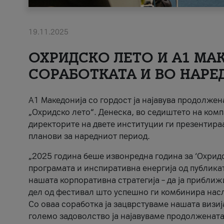
19.11.2025
ОХРИДСКО ЛЕТО И A1 МАК
СОРАБОТКАТА И ВО НАРЕ
A1 Македонија со гордост ја најавува продолже
„Охридско лето“. Денеска, во седиштето на комп
директорите на двете институции ги презентираа
планови за наредниот период.
„2025 година беше извонредна година за ‘Охридс
програмата и инспиративна енергија од публикат
нашата корпоративна стратегија – да ја приближ
дел од фестивал што успешно ги комбинира нас
Со оваа соработка ја зацврстуваме нашата визиј
големо задоволство ја најавуваме продолжената