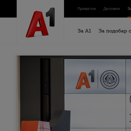
Приватни
Деловни
З
За А1
За подобар 