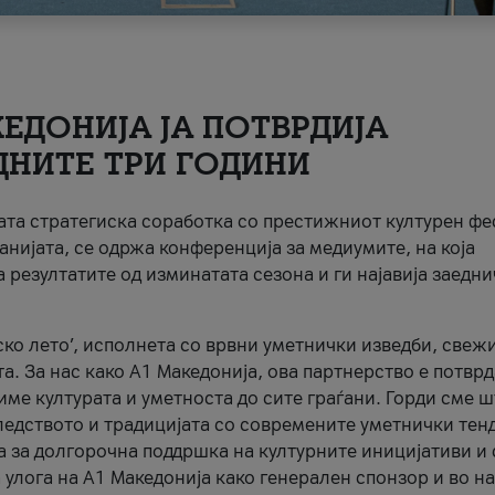
ЕДОНИЈА ЈА ПОТВРДИЈА
ДНИТЕ ТРИ ГОДИНИ
ната стратегиска соработка со престижниот културен ф
анијата, се одржа конференција за медиумите, на која
 резултатите од изминатата сезона и ги најавија заедн
ко лето’, исполнета со врвни уметнички изведби, свеж
а. За нас како A1 Македонија, ова партнерство е потврд
име културата и уметноста до сите граѓани. Горди сме 
ледството и традицијата со современите уметнички тен
а за долгорочна поддршка на културните иницијативи и 
 улога на A1 Македонија како генерален спонзор и во н