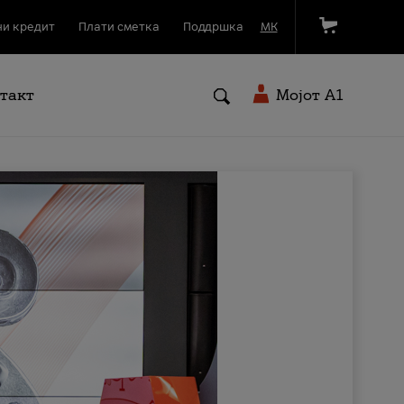
и кредит
Плати сметка
Поддршка
МК
такт
Мојот A1