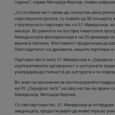
години“, изјави Методија Мирчев, главен изврше
„Со особена чест сакам да соопштам дека јубиле
најуспешните досега, со повеќе од 36 концерти 
стратегиското партнерство со А1 Македонија, к
месеци. Во рамките на постфестивалската прогр
Македонската филхармонија и на 20 декември во
верната публика. Фестивалот продолжува да рас
Претседателот на државата, нашите партнери и с
Партнерството меѓу A1 Македонија и „Охридско 
корпоративната одговорност и културната традиц
унапредува достапноста до културата и ги поврз
Во знак на признание за континуираната поддрш
на НУ „Охридско лето“ на овој настан му врачи
Македонија, Методија Мирчев.
Со ова партнерство, A1 Македонија ја потврдува
заедницата, продолжувајќи да инвестира во уни