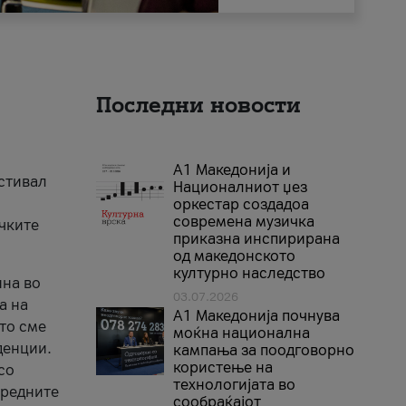
Последни новости
А1 Македонија и
естивал
Националниот џез
оркестар создадоа
современа музичка
ичките
приказна инспирирана
од македонското
културно наследство
ина во
03.07.2026
а на
A1 Македонија почнува
што сме
моќна национална
денции.
кампања за поодговорно
користење на
со
технологијата во
аредните
сообраќајот