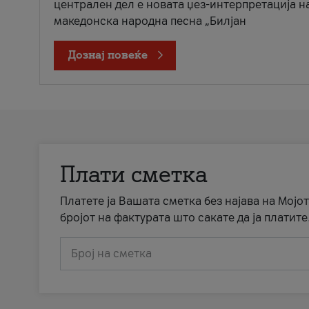
централен дел е новата џез-интерпретација н
македонска народна песна „Билјан
Дознај повеќе
Плати сметка
Платете ја Вашата сметка без најава на Мојот
бројот на фактурата што сакате да ја платите
Број на сметка