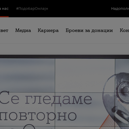
а нас
#ПодобарОнлајн
Надополн
свет
Медиа
Кариера
Броеви за донации
Кон