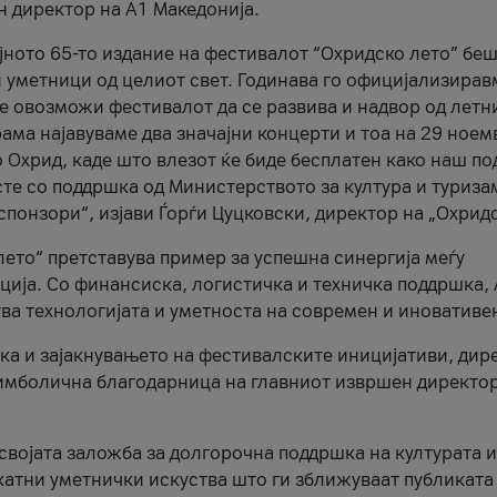
н директор на A1 Македонија.
јното 65-то издание на фестивалот “Охридско лето” беш
и уметници од целиот свет. Годинава го официјализирав
ое овозможи фестивалот да се развива и надвор од летн
ама најавуваме два значајни концерти и тоа на 29 ноем
 Охрид, каде што влезот ќе биде бесплатен како наш по
те со поддршка од Министерството за култура и туриза
понзори“, изјави Ѓорѓи Цуцковски, директор на „Охридс
лето“ претставува пример за успешна синергија меѓу
ија. Со финансиска, логистичка и техничка поддршка, 
ува технологијата и уметноста на современ и иновативе
ка и зајакнувањето на фестивалските иницијативи, дир
 симболична благодарница на главниот извршен директор
 својата заложба за долгорочна поддршка на културата и
катни уметнички искуства што ги зближуваат публиката