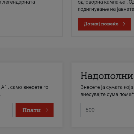
а легендарната
одговорна кампања „Од
подигнување на јавната 
Дознај повеќе
Надополни
 А1, само внесете го
Внесете ја сумата кој
.
внесувајте сума помеѓ
Плати