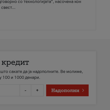
говорно со технологијата“, насочена кон
свест...
 кредит
а што сакате да ја надополните. Ве молиме,
у 100 и 1000 денари.
-
+
Надополни