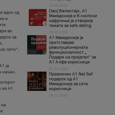
18.05.2026
Овој Валентајн, A1
е едно од
Македонија и 6 скопски
ме и
кафулиња ја отворија
ите
темата за safe dating
ври во
16.02.2026
дарок за
А1 Македонија ја
претставува
м,
револуционерната
ко лето“.
функционалност „
Подари на пријател“ за
А1 Алфа корисници
A1 ја
02.02.2026
н начин.
Празничен A1 Net Sеf
подарок од А1
екторот
Македонија за сите
 на A1
корисници
04.12.2025
 на
 и