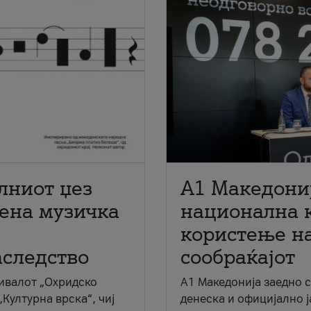
лниот џез
A1 Македони
мена музичка
национална 
користење на
аследство
сообраќајот
ивалот „Охридско
A1 Македонија заедно 
„Културна врска“, чиј
денеска и официјално 