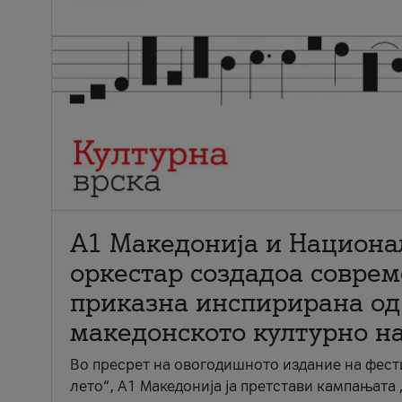
А1 Македонија и Национа
оркестар создадоа совре
приказна инспирирана од
македонското културно н
Во пресрет на овогодишното издание на фест
лето“, А1 Македонија ја претстави кампањата 