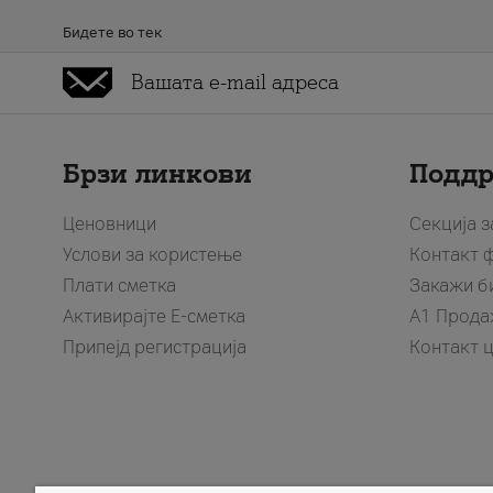
Бидете во тек
Брзи линкови
Подд
Ценовници
Секција 
Услови за користење
Контакт 
Плати сметка
Закажи б
Активирајте Е-сметка
A1 Прода
Припејд регистрација
Контакт 