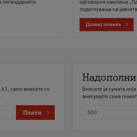
а легендарната
одговорна кампања „Од
подигнување на јавната 
Дознај повеќе
Надополни
 А1, само внесете го
Внесете ја сумата кој
.
внесувајте сума помеѓ
Плати