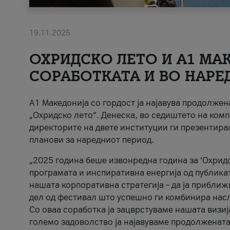
19.11.2025
ОХРИДСКО ЛЕТО И A1 МАК
СОРАБОТКАТА И ВО НАРЕ
A1 Македонија со гордост ја најавува продолже
„Охридско лето“. Денеска, во седиштето на комп
директорите на двете институции ги презентираа
планови за наредниот период.
„2025 година беше извонредна година за ‘Охридс
програмата и инспиративна енергија од публикат
нашата корпоративна стратегија – да ја приближ
дел од фестивал што успешно ги комбинира нас
Со оваа соработка ја зацврстуваме нашата визиј
големо задоволство ја најавуваме продолжената