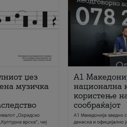
лниот џез
A1 Македони
мена музичка
национална 
користење на
аследство
сообраќајот
ивалот „Охридско
A1 Македонија заедно 
„Културна врска“, чиј
денеска и официјално 