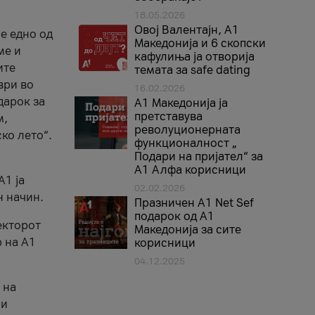
18.05.2026
Овој Валентајн, A1
е едно од
Македонија и 6 скопски
ме и
кафулиња ја отворија
ите
темата за safe dating
ври во
16.02.2026
дарок за
А1 Македонија ја
претставува
м,
револуционерната
ко лето“.
функционалност „
Подари на пријател“ за
А1 Алфа корисници
A1 ја
02.02.2026
н начин.
Празничен A1 Net Sеf
подарок од А1
екторот
Македонија за сите
 на A1
корисници
04.12.2025
 на
 и