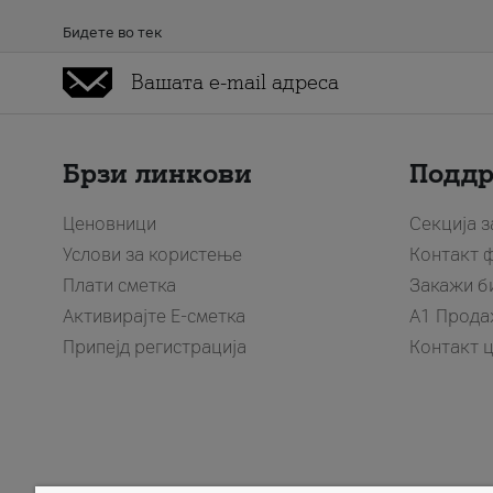
Бидете во тек
Брзи линкови
Подд
Ценовници
Секција 
Услови за користење
Контакт 
Плати сметка
Закажи б
Активирајте Е-сметка
A1 Прода
Припејд регистрација
Контакт 