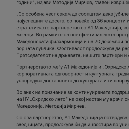
години“, изјави Методија Мирчев, главен изврше
„Со особена чест сакам да соопштам дека јубиле
најуспешните досега, со повеќе од 36 концерти 
стратегиското партнерство со А1 Македонија, к
месеци. Во рамките на постфестивалската прогр
Македонската филхармонија и на 20 декември во
верната публика. Фестивалот продолжува да рас
Претседателот на државата, нашите партнери и с
Партнерството меѓу A1 Македонија и „Охридско 
корпоративната одговорност и културната традиц
унапредува достапноста до културата и ги поврз
Во знак на признание за континуираната поддрш
на НУ „Охридско лето“ на овој настан му врачи
Македонија, Методија Мирчев.
Со ова партнерство, A1 Македонија ја потврдува
заедницата, продолжувајќи да инвестира во уни