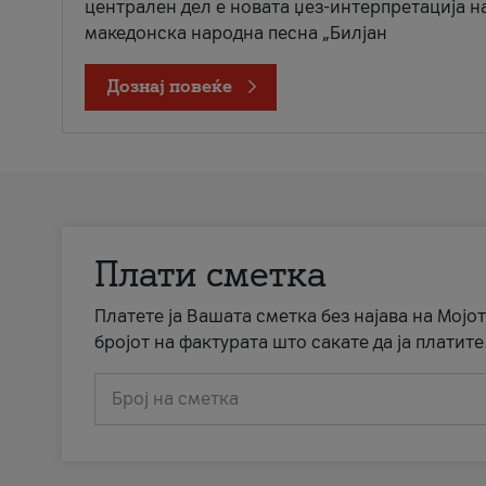
централен дел е новата џез-интерпретација н
македонска народна песна „Билјан
Дознај повеќе
Плати сметка
Платете ја Вашата сметка без најава на Мојот
бројот на фактурата што сакате да ја платите
Број на сметка