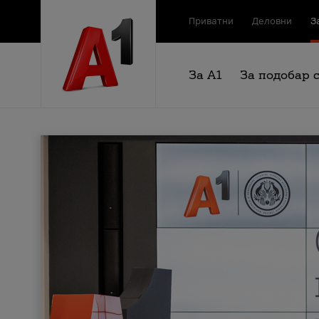
Приватни
Деловни
З
За А1
За подобар 