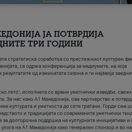
ЕДОНИЈА ЈА ПОТВРДИЈА
ДНИТЕ ТРИ ГОДИНИ
ната стратегиска соработка со престижниот културен ф
анијата, се одржа конференција за медиумите, на која
 резултатите од изминатата сезона и ги најавија заедн
ко лето’, исполнета со врвни уметнички изведби, свеж
а. За нас како A1 Македонија, ова партнерство е потврд
име културата и уметноста до сите граѓани. Горди сме 
ледството и традицијата со современите уметнички тен
а за долгорочна поддршка на културните иницијативи и 
 улога на A1 Македонија како генерален спонзор и во н