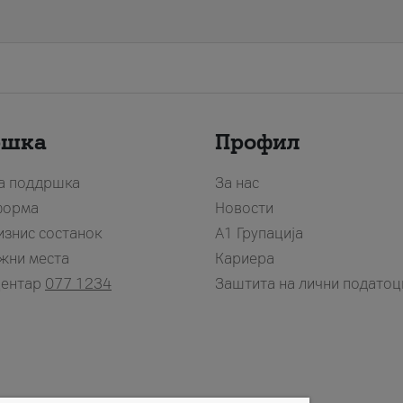
ршка
Профил
за поддршка
За нас
форма
Новости
изнис состанок
А1 Групација
жни места
Кариера
центар
077 1234
Заштита на лични податоц