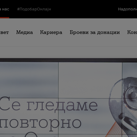
а нас
#ПодобарОнлајн
Надополн
свет
Медиа
Кариера
Броеви за донации
Кон