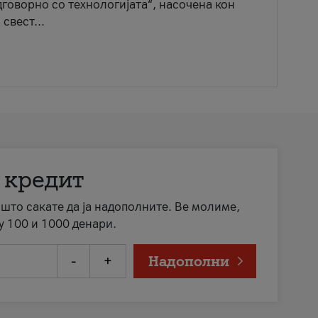
говорно со технологијата“, насочена кон
свест...
 кредит
а што сакате да ја надополните. Ве молиме,
у 100 и 1000 денари.
-
+
Надополни