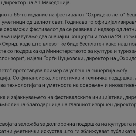
н директор на A1 Македонија.
јното 65-то издание на фестивалот “Охридско лето” беш
и уметници од целиот свет. Годинава го официјализирав
ое овозможи фестивалот да се развива и надвор од летн
ама најавуваме два значајни концерти и тоа на 29 ноем
 Охрид, каде што влезот ќе биде бесплатен како наш по
те со поддршка од Министерството за култура и туриза
понзори“, изјави Ѓорѓи Цуцковски, директор на „Охридс
лето“ претставува пример за успешна синергија меѓу
ија. Со финансиска, логистичка и техничка поддршка, 
ува технологијата и уметноста на современ и иновативе
ка и зајакнувањето на фестивалските иницијативи, дир
 симболична благодарница на главниот извршен директор
 својата заложба за долгорочна поддршка на културата и
катни уметнички искуства што ги зближуваат публиката