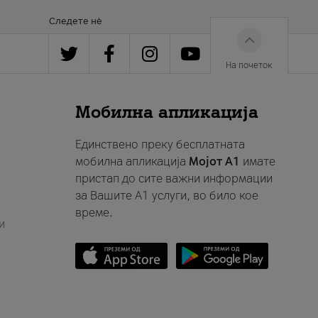
Следете нè
На почеток
Мобилна апликација
Единствено преку бесплатната
мобилна апликација
Мојот A1
имате
пристап до сите важни информации
за Вашите A1 услуги, во било кое
време.
и