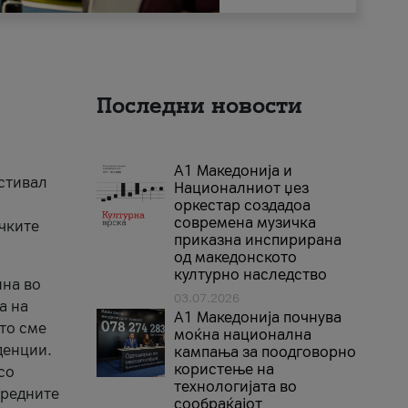
Последни новости
А1 Македонија и
естивал
Националниот џез
оркестар создадоа
современа музичка
ичките
приказна инспирирана
од македонското
културно наследство
ина во
03.07.2026
а на
A1 Македонија почнува
што сме
моќна национална
денции.
кампања за поодговорно
користење на
со
технологијата во
аредните
сообраќајот