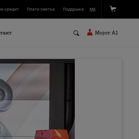
и кредит
Плати сметка
Поддршка
МК
такт
Мојот A1