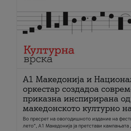
А1 Македонија и Национа
оркестар создадоа совре
приказна инспирирана од
македонското културно н
Во пресрет на овогодишното издание на фест
лето“, А1 Македонија ја претстави кампањата 