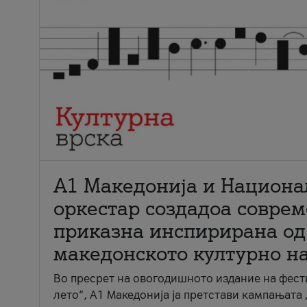
А1 Македонија и Национа
оркестар создадоа совре
приказна инспирирана од
македонското културно н
Во пресрет на овогодишното издание на фест
лето“, А1 Македонија ја претстави кампањата 