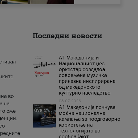
Последни новости
А1 Македонија и
естивал
Националниот џез
оркестар создадоа
современа музичка
ичките
приказна инспирирана
од македонското
културно наследство
ина во
03.07.2026
а на
A1 Македонија почнува
што сме
моќна национална
денции.
кампања за поодговорно
користење на
со
технологијата во
аредните
сообраќајот