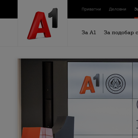
Приватни
Деловни
З
За А1
За подобар 