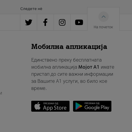
Следете нè
На почеток
Мобилна апликација
Единствено преку бесплатната
мобилна апликација
Мојот A1
имате
пристап до сите важни информации
за Вашите A1 услуги, во било кое
време.
и