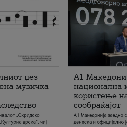
лниот џез
A1 Македони
мена музичка
национална 
користење на
аследство
сообраќајот
ивалот „Охридско
A1 Македонија заедно 
„Културна врска“, чиј
денеска и официјално 