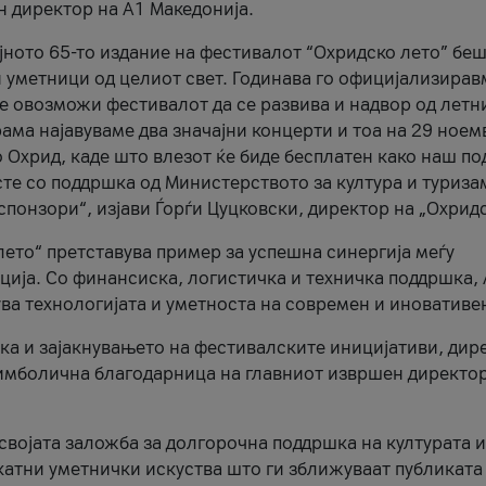
н директор на A1 Македонија.
јното 65-то издание на фестивалот “Охридско лето” беш
и уметници од целиот свет. Годинава го официјализирав
ое овозможи фестивалот да се развива и надвор од летн
ама најавуваме два значајни концерти и тоа на 29 ноем
 Охрид, каде што влезот ќе биде бесплатен како наш по
те со поддршка од Министерството за култура и туриза
понзори“, изјави Ѓорѓи Цуцковски, директор на „Охридс
лето“ претставува пример за успешна синергија меѓу
ија. Со финансиска, логистичка и техничка поддршка, 
ува технологијата и уметноста на современ и иновативе
ка и зајакнувањето на фестивалските иницијативи, дир
 симболична благодарница на главниот извршен директор
 својата заложба за долгорочна поддршка на културата и
катни уметнички искуства што ги зближуваат публиката