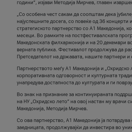
години“, изјави Методија Мирчев, главен изврше
„Со особена чест сакам да соопштам дека јубиле
најуспешните досега, со повеќе од 36 концерти 
стратегиското партнерство со А1 Македонија, к
месеци. Во рамките на постфестивалската прогр
Македонската филхармонија и на 20 декември во
верната публика. Фестивалот продолжува да рас
Претседателот на државата, нашите партнери и с
Партнерството меѓу A1 Македонија и „Охридско 
корпоративната одговорност и културната традиц
унапредува достапноста до културата и ги поврз
Во знак на признание за континуираната поддрш
на НУ „Охридско лето“ на овој настан му врачи
Македонија, Методија Мирчев.
Со ова партнерство, A1 Македонија ја потврдува
заедницата, продолжувајќи да инвестира во уни