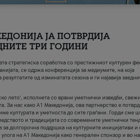
ЕДОНИЈА ЈА ПОТВРДИЈА
ДНИТЕ ТРИ ГОДИНИ
ната стратегиска соработка со престижниот културен ф
анијата, се одржа конференција за медиумите, на која
 резултатите од изминатата сезона и ги најавија заедн
ко лето’, исполнета со врвни уметнички изведби, свеж
а. За нас како A1 Македонија, ова партнерство е потврд
име културата и уметноста до сите граѓани. Горди сме 
ледството и традицијата со современите уметнички тен
а за долгорочна поддршка на културните иницијативи и 
 улога на A1 Македонија како генерален спонзор и во н