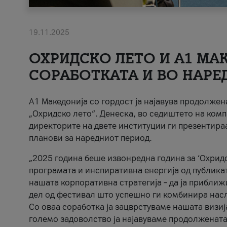
19.11.2025
ОХРИДСКО ЛЕТО И A1 МАК
СОРАБОТКАТА И ВО НАРЕ
A1 Македонија со гордост ја најавува продолже
„Охридско лето“. Денеска, во седиштето на комп
директорите на двете институции ги презентираа
планови за наредниот период.
„2025 година беше извонредна година за ‘Охридс
програмата и инспиративна енергија од публикат
нашата корпоративна стратегија – да ја приближ
дел од фестивал што успешно ги комбинира нас
Со оваа соработка ја зацврстуваме нашата визиј
големо задоволство ја најавуваме продолжената