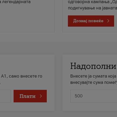
а легендарната
одговорна кампања „Од
подигнување на јавната 
Дознај повеќе
Надополни
 А1, само внесете го
Внесете ја сумата кој
.
внесувајте сума помеѓ
Плати