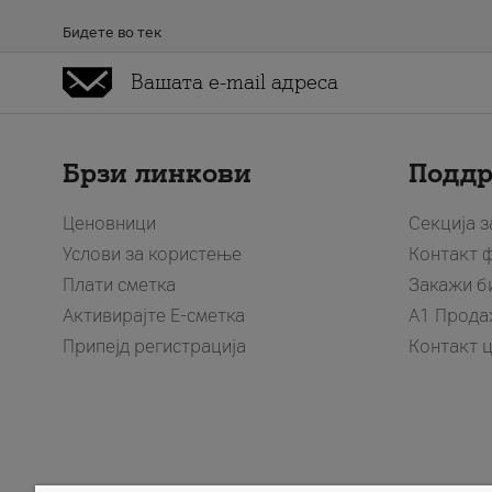
Бидете во тек
Брзи линкови
Подд
Ценовници
Секција 
Услови за користење
Контакт 
Плати сметка
Закажи б
Активирајте Е-сметка
A1 Прода
Припејд регистрација
Контакт 