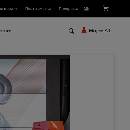
и кредит
Плати сметка
Поддршка
МК
такт
Мојот A1