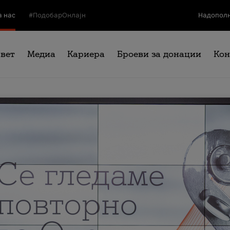
а нас
#ПодобарОнлајн
Надополн
свет
Медиа
Кариера
Броеви за донации
Кон