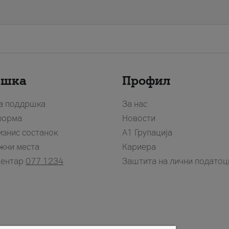
ршка
Профил
за поддршка
За нас
форма
Новости
изнис состанок
А1 Групација
жни места
Кариера
центар
077 1234
Заштита на лични податоц