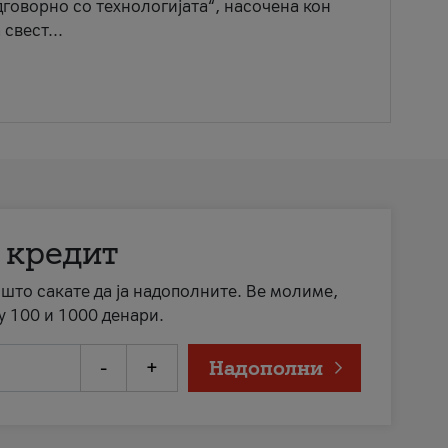
говорно со технологијата“, насочена кон
свест...
 кредит
а што сакате да ја надополните. Ве молиме,
у 100 и 1000 денари.
-
+
Надополни