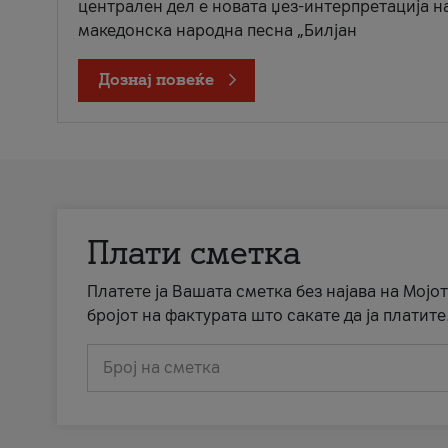
централен дел е новата џез-интерпретација н
македонска народна песна „Билјан
Дознај повеќе
Плати сметка
Платете ја Вашата сметка без најава на Мојот
бројот на фактурата што сакате да ја платите
Број на сметка