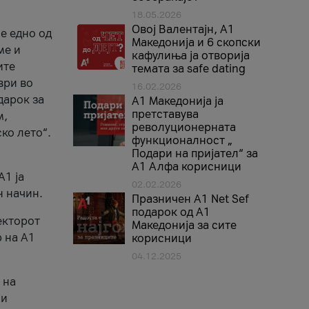
18.05.2026
Овој Валентајн, A1
е едно од
Македонија и 6 скопски
ме и
кафулиња ја отворија
ите
темата за safe dating
ври во
16.02.2026
дарок за
А1 Македонија ја
претставува
м,
револуционерната
ко лето“.
функционалност „
Подари на пријател“ за
А1 Алфа корисници
A1 ја
02.02.2026
н начин.
Празничен A1 Net Sеf
подарок од А1
екторот
Македонија за сите
 на A1
корисници
04.12.2025
 на
 и