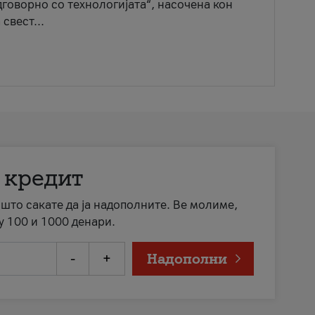
говорно со технологијата“, насочена кон
свест...
 кредит
а што сакате да ја надополните. Ве молиме,
у 100 и 1000 денари.
-
+
Надополни