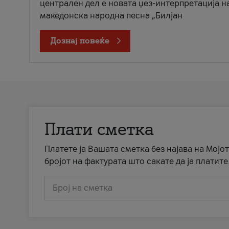
централен дел е новата џез-интерпретација н
македонска народна песна „Билјан
Дознај повеќе
Плати сметка
Платете ја Вашата сметка без најава на Мојот
бројот на фактурата што сакате да ја платите
Број на сметка