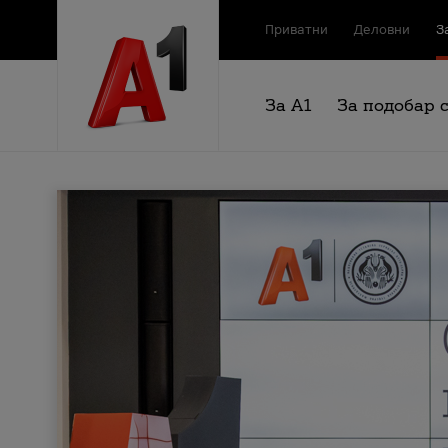
Приватни
Деловни
З
За А1
За подобар 