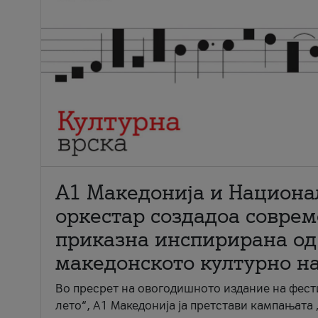
А1 Македонија и Национа
оркестар создадоа совре
приказна инспирирана од
македонското културно н
Во пресрет на овогодишното издание на фест
лето“, А1 Македонија ја претстави кампањата 