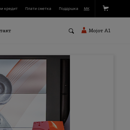
и кредит
Плати сметка
Поддршка
МК
такт
Мојот A1