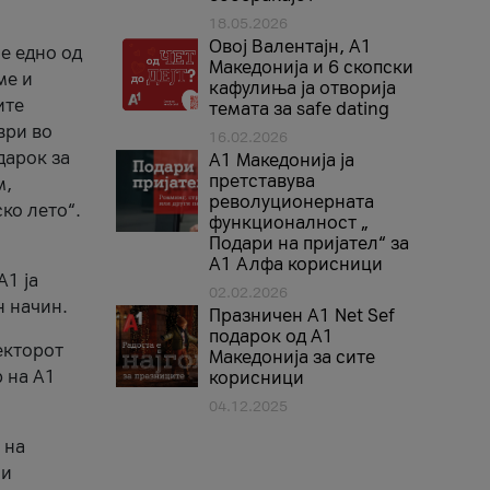
18.05.2026
Овој Валентајн, A1
е едно од
Македонија и 6 скопски
ме и
кафулиња ја отворија
ите
темата за safe dating
ври во
16.02.2026
дарок за
А1 Македонија ја
претставува
м,
револуционерната
ко лето“.
функционалност „
Подари на пријател“ за
А1 Алфа корисници
A1 ја
02.02.2026
н начин.
Празничен A1 Net Sеf
подарок од А1
екторот
Македонија за сите
 на A1
корисници
04.12.2025
 на
 и