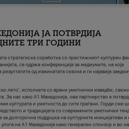
ЕДОНИЈА ЈА ПОТВРДИЈА
ДНИТЕ ТРИ ГОДИНИ
ната стратегиска соработка со престижниот културен ф
анијата, се одржа конференција за медиумите, на која
 резултатите од изминатата сезона и ги најавија заедн
ко лето’, исполнета со врвни уметнички изведби, свеж
а. За нас како A1 Македонија, ова партнерство е потврд
име културата и уметноста до сите граѓани. Горди сме 
ледството и традицијата со современите уметнички тен
а за долгорочна поддршка на културните иницијативи и 
 улога на A1 Македонија како генерален спонзор и во н