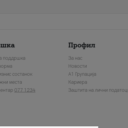
ршка
Профил
за поддршка
За нас
форма
Новости
изнис состанок
А1 Групација
жни места
Кариера
центар
077 1234
Заштита на лични податоц