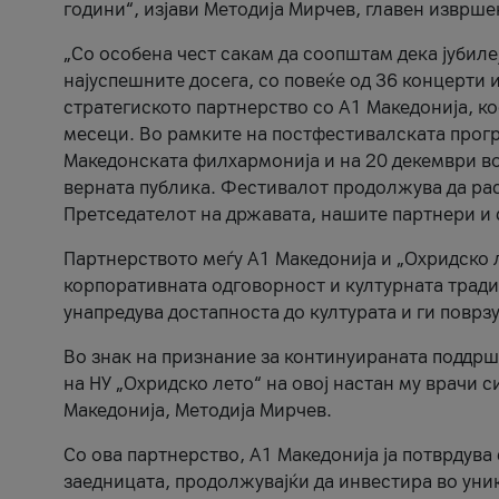
години“, изјави Методија Мирчев, главен изврше
„Со особена чест сакам да соопштам дека јубиле
најуспешните досега, со повеќе од 36 концерти 
стратегиското партнерство со А1 Македонија, к
месеци. Во рамките на постфестивалската прогр
Македонската филхармонија и на 20 декември во
верната публика. Фестивалот продолжува да рас
Претседателот на државата, нашите партнери и с
Партнерството меѓу A1 Македонија и „Охридско 
корпоративната одговорност и културната традиц
унапредува достапноста до културата и ги поврз
Во знак на признание за континуираната поддрш
на НУ „Охридско лето“ на овој настан му врачи
Македонија, Методија Мирчев.
Со ова партнерство, A1 Македонија ја потврдува
заедницата, продолжувајќи да инвестира во уни