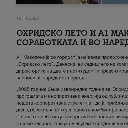
19.11.2025
ОХРИДСКО ЛЕТО И A1 МАК
СОРАБОТКАТА И ВО НАРЕ
A1 Македонија со гордост ја најавува продолже
„Охридско лето“. Денеска, во седиштето на комп
директорите на двете институции ги презентираа
планови за наредниот период.
„2025 година беше извонредна година за ‘Охридс
програмата и инспиративна енергија од публикат
нашата корпоративна стратегија – да ја приближ
дел од фестивал што успешно ги комбинира нас
Со оваа соработка ја зацврстуваме нашата визиј
големо задоволство ја најавуваме продолжената