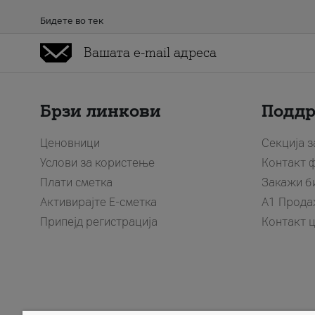
Бидете во тек
Брзи линкови
Подд
Ценовници
Секција 
Услови за користење
Контакт 
Плати сметка
Закажи б
Активирајте Е-сметка
A1 Прода
Припејд регистрација
Контакт 