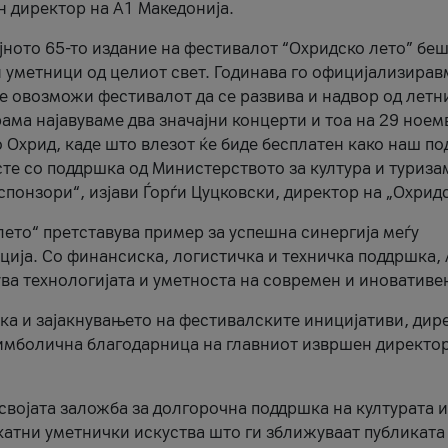
н директор на A1 Македонија.
јното 65-то издание на фестивалот “Охридско лето” беш
и уметници од целиот свет. Годинава го официјализирав
ое овозможи фестивалот да се развива и надвор од летн
ама најавуваме два значајни концерти и тоа на 29 ноем
 Охрид, каде што влезот ќе биде бесплатен како наш по
те со поддршка од Министерството за култура и туриза
понзори“, изјави Ѓорѓи Цуцковски, директор на „Охридс
лето“ претставува пример за успешна синергија меѓу
ија. Со финансиска, логистичка и техничка поддршка, 
ува технологијата и уметноста на современ и иновативе
ка и зајакнувањето на фестивалските иницијативи, дир
 симболична благодарница на главниот извршен директор
 својата заложба за долгорочна поддршка на културата и
катни уметнички искуства што ги зближуваат публиката