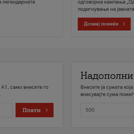
а легендарната
одговорна кампања „Од
подигнување на јавната 
Дознај повеќе
Надополни
 А1, само внесете го
Внесете ја сумата кој
.
внесувајте сума помеѓ
Плати