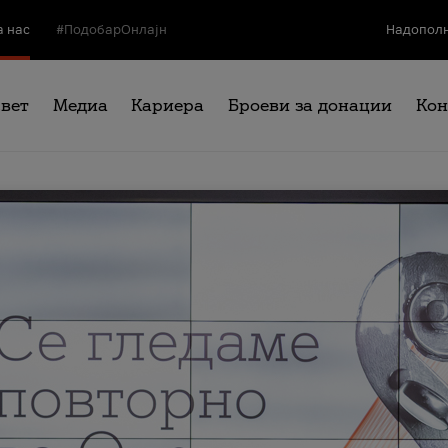
а нас
#ПодобарОнлајн
Надополн
свет
Медиа
Кариера
Броеви за донации
Кон