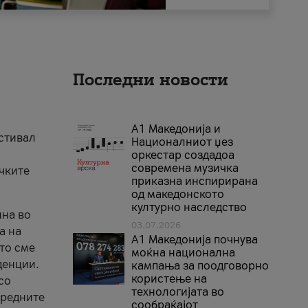
Последни новости
А1 Македонија и
естивал
Националниот џез
оркестар создадоа
современа музичка
ичките
приказна инспирирана
од македонското
културно наследство
ина во
03.07.2026
а на
A1 Македонија почнува
што сме
моќна национална
денции.
кампања за поодговорно
користење на
со
технологијата во
аредните
сообраќајот