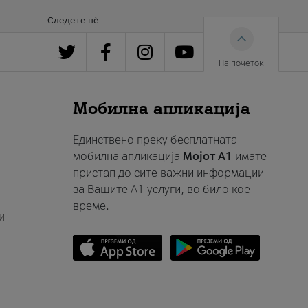
Следете нè
На почеток
Мобилна апликација
Единствено преку бесплатната
мобилна апликација
Мојот A1
имате
пристап до сите важни информации
за Вашите A1 услуги, во било кое
време.
и