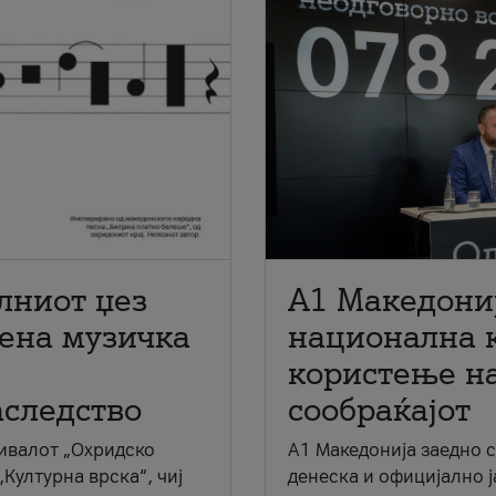
лниот џез
A1 Македони
мена музичка
национална 
користење на
аследство
сообраќајот
ивалот „Охридско
A1 Македонија заедно 
„Културна врска“, чиј
денеска и официјално 