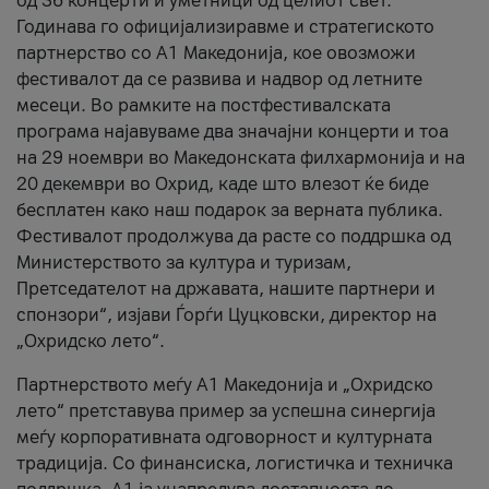
од 36 концерти и уметници од целиот свет.
Годинава го официјализиравме и стратегиското
партнерство со А1 Македонија, кое овозможи
фестивалот да се развива и надвор од летните
месеци. Во рамките на постфестивалската
програма најавуваме два значајни концерти и тоа
на 29 ноември во Македонската филхармонија и на
20 декември во Охрид, каде што влезот ќе биде
бесплатен како наш подарок за верната публика.
Фестивалот продолжува да расте со поддршка од
Министерството за култура и туризам,
Претседателот на државата, нашите партнери и
спонзори“, изјави Ѓорѓи Цуцковски, директор на
„Охридско лето“.
Партнерството меѓу A1 Македонија и „Охридско
лето“ претставува пример за успешна синергија
меѓу корпоративната одговорност и културната
традиција. Со финансиска, логистичка и техничка