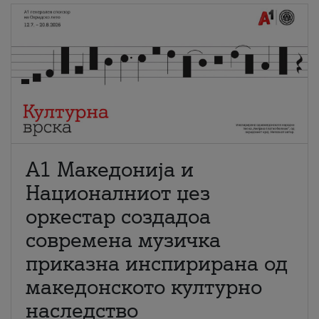
А1 Македонија и
Националниот џез
оркестар создадоа
современа музичка
приказна инспирирана од
македонското културно
наследство