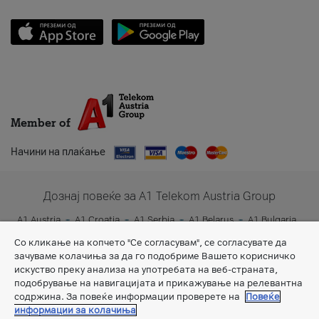
Member of
Начини на плаќање
Дознај повеќе за A1 Telekom Austria Group
A1 Austria
A1 Croatia
A1 Serbia
A1 Belarus
A1 Bulgaria
A1 Slovenia
A1 Digital
Со кликање на копчето "Се согласувам", се согласувате да
зачуваме колачиња за да го подобриме Вашето корисничко
искуство преку анализа на употребата на веб-страната,
подобрување на навигацијата и прикажување на релевантна
содржина. За повеќе информации проверете на
Повеќе
информации за колачиња