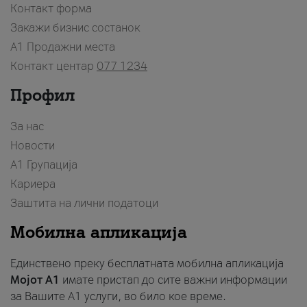
Контакт форма
Закажи бизнис состанок
A1 Продажни места
Контакт центар
077 1234
Профил
За нас
Новости
А1 Групација
Кариера
Заштита на лични податоци
Мобилна апликација
Единствено преку бесплатната мобилна апликација
Мојот A1
имате пристап до сите важни информации
за Вашите A1 услуги, во било кое време.