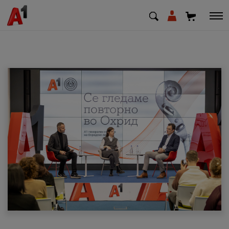
МК
EN
SQ
Приватни
Деловни
Поддршка
Надополни кредит
Плати сметка