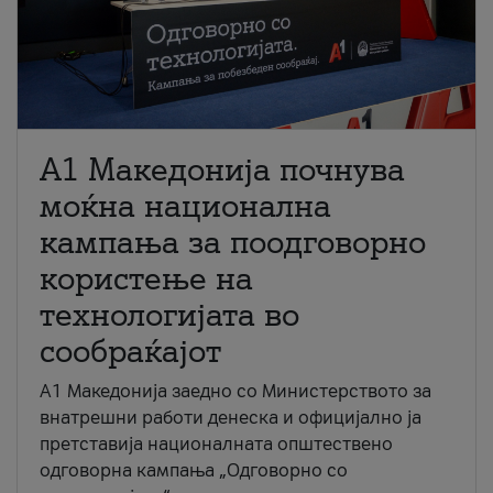
A1 Македонија почнува
моќна национална
кампања за поодговорно
користење на
технологијата во
сообраќајот
A1 Македонија заедно со Министерството за
внатрешни работи денеска и официјално ја
претставија националната општествено
одговорна кампања „Одговорно со