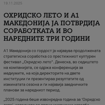
19.11.2025
За нас
ОХРИДСКО ЛЕТО И A1
#ПодобарОнлајн
МАКЕДОНИЈА ЈА ПОТВРДИЈА
СОРАБОТКАТА И ВО
НАРЕДНИТЕ ТРИ ГОДИНИ
A1 Македонија со гордост ја најавува продолжената
стратегиска соработка со престижниот културен
фестивал „Охридско лето“. Денеска, во седиштето
на компанијата, се одржа конференција за
медиумите, на која директорите на двете
институции ги презентираа резултатите од
изминатата сезона и ги најавија заедничките
планови за наредниот период.
„2025 година беше извонредна година за ‘Охридско