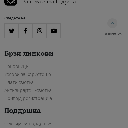
Следете нè
На почеток
Брзи линкови
Ценовници
Услови за користење
Плати сметка
Активирајте Е-сметка
Припејд регистрација
Поддршка
Секција за поддршка