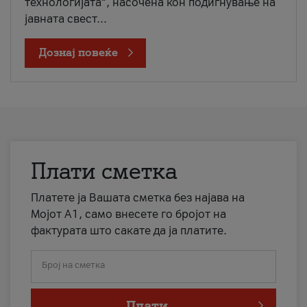
технологијата“, насочена кон подигнување на
јавната свест...
Дознај повеќе
Плати сметка
Платете ја Вашата сметка без најава на
Мојот А1, само внесете го бројот на
фактурата што сакате да ја платите.
Број на сметка
Плати