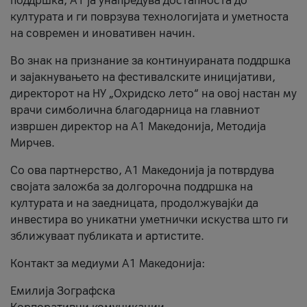
поддршка, A1 ја унапредува достапноста до
културата и ги поврзува технологијата и уметноста
на современ и иновативен начин.
Во знак на признание за континуираната поддршка
и зајакнувањето на фестивалските иницијативи,
директорот на НУ „Охридско лето“ на овој настан му
врачи симболична благодарница на главниот
извршен директор на A1 Македонија, Методија
Мирчев.
Со ова партнерство, A1 Македонија ја потврдува
својата заложба за долгорочна поддршка на
културата и на заедницата, продолжувајќи да
инвестира во уникатни уметнички искуства што ги
зближуваат публиката и артистите.
Контакт за медиуми А1 Македонија:
Емилија Зографска