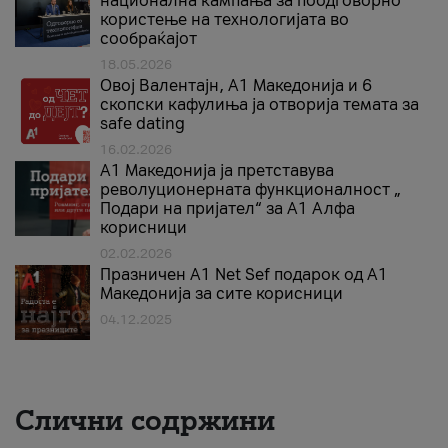
национална кампања за поодговорно
користење на технологијата во
сообраќајот
18.05.2026
Овој Валентајн, A1 Македонија и 6
скопски кафулиња ја отворија темата за
safe dating
16.02.2026
А1 Македонија ја претставува
револуционерната функционалност „
Подари на пријател“ за А1 Алфа
корисници
02.02.2026
Празничен A1 Net Sеf подарок од А1
Македонија за сите корисници
04.12.2025
Слични содржини