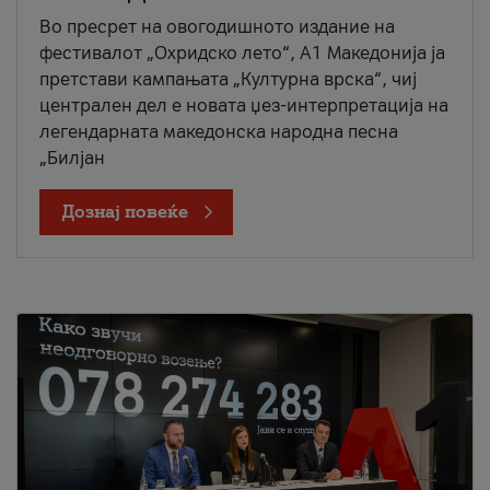
Во пресрет на овогодишното издание на
фестивалот „Охридско лето“, А1 Македонија ја
претстави кампањата „Културна врска“, чиј
централен дел е новата џез-интерпретација на
легендарната македонска народна песна
„Билјан
Дознај повеќе