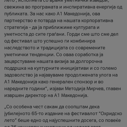
лето’, исполнета со врвни уметнички изведби,
свежина во програмата и инспиративна енергија од
публиката. За нас како A1 Македонија, ова
партнерство е потврда на нашата корпоративна
стратегија – да ја приближиме културата и
уметноста до сите граѓани. Горди сме што сме дел
од фестивал што успешно ги комбинира
наследството и традицијата со современите
уметнички тенденции. Со оваа соработка ја
зацврстуваме нашата визија за долгорочна
поддршка на културните иницијативи и со големо
задоволство ја најавуваме продолжената улога на
A1 Македонија како генерален спонзор и во
наредните години“, изјави Методија Мирчев, главен
извршен директор на A1 Македонија.
„Со особена чест сакам да соопштам дека
јубилејното 65-то издание на фестивалот “Охридско
лето” беше едно од најуспешните досега, со повеќе