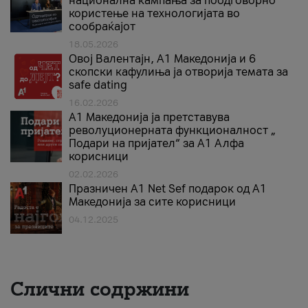
национална кампања за поодговорно
користење на технологијата во
сообраќајот
18.05.2026
Овој Валентајн, A1 Македонија и 6
скопски кафулиња ја отворија темата за
safe dating
16.02.2026
А1 Македонија ја претставува
револуционерната функционалност „
Подари на пријател“ за А1 Алфа
корисници
02.02.2026
Празничен A1 Net Sеf подарок од А1
Македонија за сите корисници
04.12.2025
Слични содржини