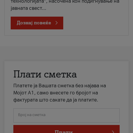
технологијата“, насочена кон подигнување на
јавната свест...
Дознај повеќе
Плати сметка
Платете ја Вашата сметка без најава на
Мојот А1, само внесете го бројот на
фактурата што сакате да ја платите.
Број на сметка
Плати