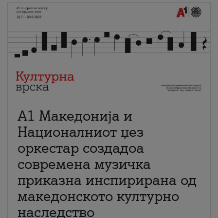
А1 Македонија и
Националниот џез
оркестар создадоа
современа музичка
приказна инспирирана од
македонското културно
наследство