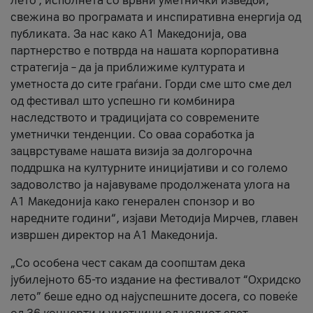
лето’, исполнета со врвни уметнички изведби,
свежина во програмата и инспиративна енергија од
публиката. За нас како A1 Македонија, ова
партнерство е потврда на нашата корпоративна
стратегија – да ја приближиме културата и
уметноста до сите граѓани. Горди сме што сме дел
од фестивал што успешно ги комбинира
наследството и традицијата со современите
уметнички тенденции. Со оваа соработка ја
зацврстуваме нашата визија за долгорочна
поддршка на културните иницијативи и со големо
задоволство ја најавуваме продолжената улога на
A1 Македонија како генерален спонзор и во
наредните години“, изјави Методија Мирчев, главен
извршен директор на A1 Македонија.
„Со особена чест сакам да соопштам дека
јубилејното 65-то издание на фестивалот “Охридско
лето” беше едно од најуспешните досега, со повеќе