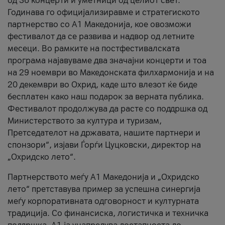
од 36 концерти и уметници од целиот свет.
Годинава го официјализиравме и стратегиското
партнерство со А1 Македонија, кое овозможи
фестивалот да се развива и надвор од летните
месеци. Во рамките на постфестивалската
програма најавуваме два значајни концерти и тоа
на 29 ноември во Македонската филхармонија и на
20 декември во Охрид, каде што влезот ќе биде
бесплатен како наш подарок за верната публика.
Фестивалот продолжува да расте со поддршка од
Министерството за култура и туризам,
Претседателот на државата, нашите партнери и
спонзори“, изјави Ѓорѓи Цуцковски, директор на
„Охридско лето“.
Партнерството меѓу A1 Македонија и „Охридско
лето“ претставува пример за успешна синергија
меѓу корпоративната одговорност и културната
традиција. Со финансиска, логистичка и техничка