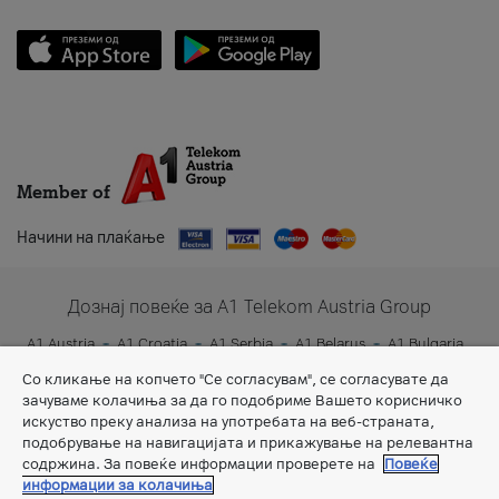
Member of
Начини на плаќање
Дознај повеќе за A1 Telekom Austria Group
A1 Austria
A1 Croatia
A1 Serbia
A1 Belarus
A1 Bulgaria
A1 Slovenia
A1 Digital
Со кликање на копчето "Се согласувам", се согласувате да
зачуваме колачиња за да го подобриме Вашето корисничко
искуство преку анализа на употребата на веб-страната,
подобрување на навигацијата и прикажување на релевантна
содржина. За повеќе информации проверете на
Повеќе
информации за колачиња