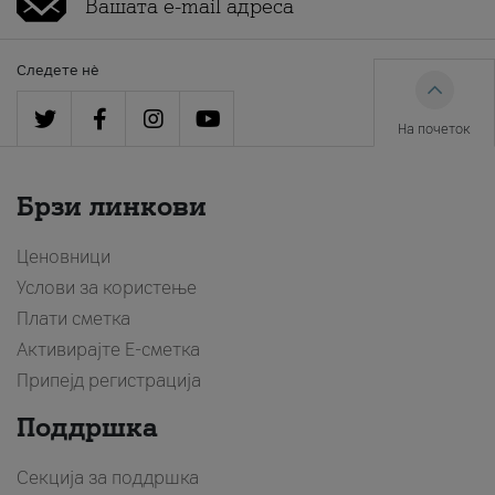
Следете нè
На почеток
Брзи линкови
Ценовници
Услови за користење
Плати сметка
Активирајте Е-сметка
Припејд регистрација
Поддршка
Секција за поддршка