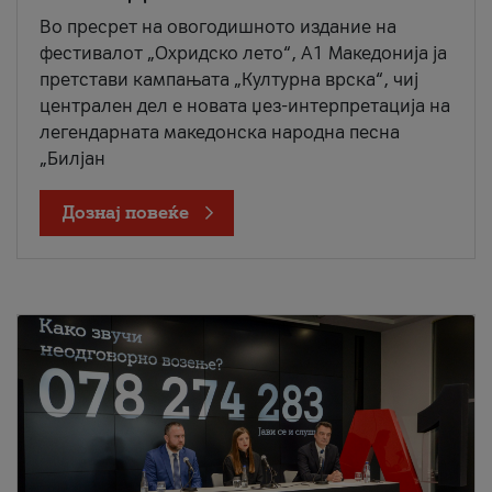
Во пресрет на овогодишното издание на
фестивалот „Охридско лето“, А1 Македонија ја
претстави кампањата „Културна врска“, чиј
централен дел е новата џез-интерпретација на
легендарната македонска народна песна
„Билјан
Дознај повеќе