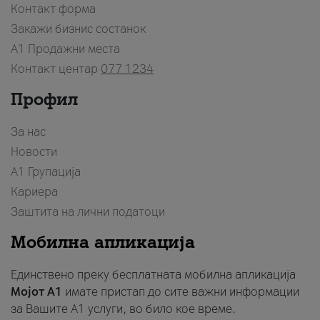
Контакт форма
Закажи бизнис состанок
A1 Продажни места
Контакт центар
077 1234
Профил
За нас
Новости
А1 Групација
Кариера
Заштита на лични податоци
Мобилна апликација
Единствено преку бесплатната мобилна апликација
Мојот A1
имате пристап до сите важни информации
за Вашите A1 услуги, во било кое време.