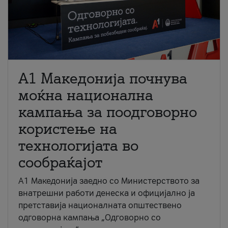
A1 Македонија почнува
моќна национална
кампања за поодговорно
користење на
технологијата во
сообраќајот
A1 Македонија заедно со Министерството за
внатрешни работи денеска и официјално ја
претставија националната општествено
одговорна кампања „Одговорно со