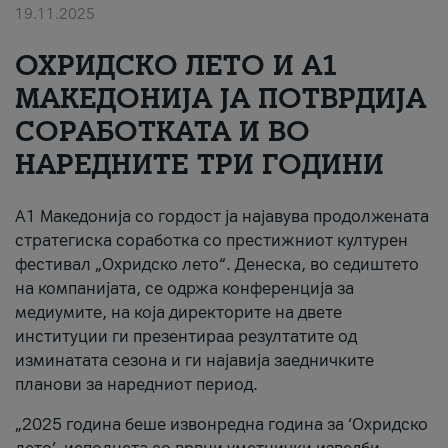
19.11.2025
За нас
ОХРИДСКО ЛЕТО И A1
#ПодобарОнлајн
МАКЕДОНИЈА ЈА ПОТВРДИЈА
СОРАБОТКАТА И ВО
НАРЕДНИТЕ ТРИ ГОДИНИ
A1 Македонија со гордост ја најавува продолжената
стратегиска соработка со престижниот културен
фестивал „Охридско лето“. Денеска, во седиштето
на компанијата, се одржа конференција за
медиумите, на која директорите на двете
институции ги презентираа резултатите од
изминатата сезона и ги најавија заедничките
планови за наредниот период.
„2025 година беше извонредна година за ‘Охридско