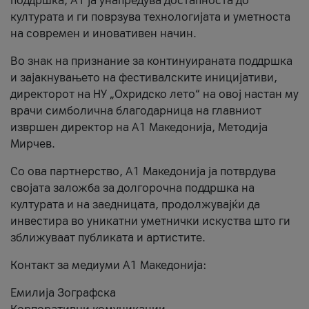
поддршка, A1 ја унапредува достапноста до
културата и ги поврзува технологијата и уметноста
на современ и иновативен начин.
Во знак на признание за континуираната поддршка
и зајакнувањето на фестивалските иницијативи,
директорот на НУ „Охридско лето“ на овој настан му
врачи симболична благодарница на главниот
извршен директор на A1 Македонија, Методија
Мирчев.
Со ова партнерство, A1 Македонија ја потврдува
својата заложба за долгорочна поддршка на
културата и на заедницата, продолжувајќи да
инвестира во уникатни уметнички искуства што ги
зближуваат публиката и артистите.
Контакт за медиуми А1 Македонија:
Емилија Зографска