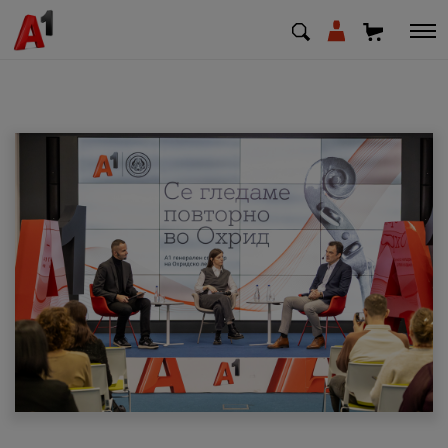
МК
EN
SQ
Приватни
Деловни
Поддршка
Надополни кредит
Плати сметка