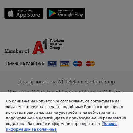
Member of
Начини на плаќање
Дознај повеќе за A1 Telekom Austria Group
A1 Austria
A1 Croatia
A1 Serbia
A1 Belarus
A1 Bulgaria
A1 Slovenia
A1 Digital
Со кликање на копчето "Се согласувам", се согласувате да
зачуваме колачиња за да го подобриме Вашето корисничко
искуство преку анализа на употребата на веб-страната,
подобрување на навигацијата и прикажување на релевантна
содржина. За повеќе информации проверете на
Повеќе
информации за колачиња