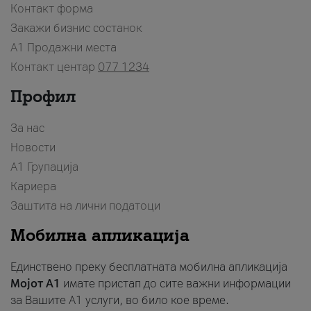
Контакт форма
Закажи бизнис состанок
A1 Продажни места
Контакт центар
077 1234
Профил
За нас
Новости
А1 Групација
Кариера
Заштита на лични податоци
Мобилна апликација
Единствено преку бесплатната мобилна апликација
Мојот A1
имате пристап до сите важни информации
за Вашите A1 услуги, во било кое време.