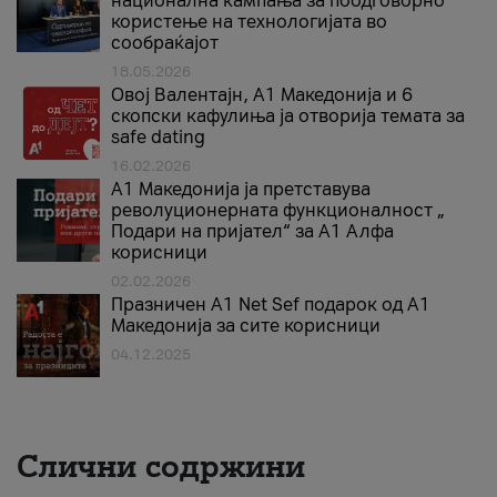
национална кампања за поодговорно
користење на технологијата во
сообраќајот
18.05.2026
Овој Валентајн, A1 Македонија и 6
скопски кафулиња ја отворија темата за
safe dating
16.02.2026
А1 Македонија ја претставува
револуционерната функционалност „
Подари на пријател“ за А1 Алфа
корисници
02.02.2026
Празничен A1 Net Sеf подарок од А1
Македонија за сите корисници
04.12.2025
Слични содржини