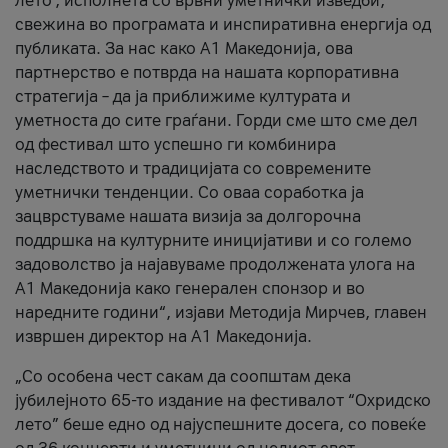
лето’, исполнета со врвни уметнички изведби,
свежина во програмата и инспиративна енергија од
публиката. За нас како A1 Македонија, ова
партнерство е потврда на нашата корпоративна
стратегија – да ја приближиме културата и
уметноста до сите граѓани. Горди сме што сме дел
од фестивал што успешно ги комбинира
наследството и традицијата со современите
уметнички тенденции. Со оваа соработка ја
зацврстуваме нашата визија за долгорочна
поддршка на културните иницијативи и со големо
задоволство ја најавуваме продолжената улога на
A1 Македонија како генерален спонзор и во
наредните години“, изјави Методија Мирчев, главен
извршен директор на A1 Македонија.
„Со особена чест сакам да соопштам дека
јубилејното 65-то издание на фестивалот “Охридско
лето” беше едно од најуспешните досега, со повеќе