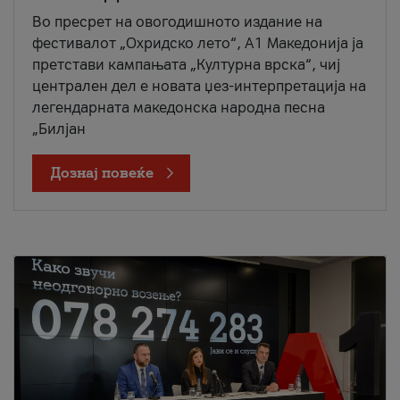
Во пресрет на овогодишното издание на
фестивалот „Охридско лето“, А1 Македонија ја
претстави кампањата „Културна врска“, чиј
централен дел е новата џез-интерпретација на
легендарната македонска народна песна
„Билјан
Дознај повеќе