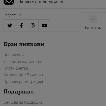
Следете нè
На почеток
Брзи линкови
Ценовници
Услови за користење
Плати сметка
Активирајте Е-сметка
Припејд регистрација
Поддршка
Секција за поддршка