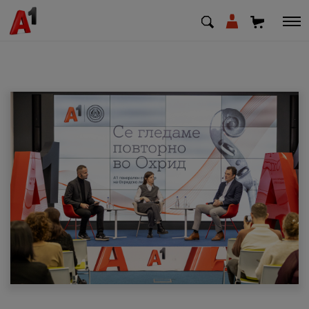
МК
EN
SQ
Приватни
Деловни
Поддршка
Надополни кредит
Плати сметка