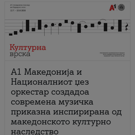
А1 Македонија и
Националниот џез
оркестар создадоа
современа музичка
приказна инспирирана од
македонското културно
наследство