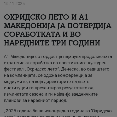
19.11.2025
За нас
ОХРИДСКО ЛЕТО И A1
#ПодобарОнлајн
МАКЕДОНИЈА ЈА ПОТВРДИЈА
СОРАБОТКАТА И ВО
НАРЕДНИТЕ ТРИ ГОДИНИ
A1 Македонија со гордост ја најавува продолжената
стратегиска соработка со престижниот културен
фестивал „Охридско лето“. Денеска, во седиштето
на компанијата, се одржа конференција за
медиумите, на која директорите на двете
институции ги презентираа резултатите од
изминатата сезона и ги најавија заедничките
планови за наредниот период.
„2025 година беше извонредна година за ‘Охридско