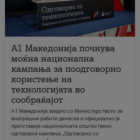
A1 Македонија почнува
моќна национална
кампања за поодговорно
користење на
технологијата во
сообраќајот
A1 Македонија заедно со Министерството за
внатрешни работи денеска и официјално ја
претставија националната општествено
одговорна кампања „Одговорно со