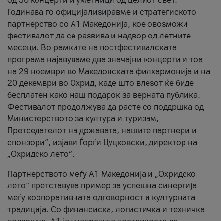
од 36 концерти и уметници од целиот свет.
Годинава го официјализиравме и стратегиското
партнерство со А1 Македонија, кое овозможи
фестивалот да се развива и надвор од летните
месеци. Во рамките на постфестивалската
програма најавуваме два значајни концерти и тоа
на 29 ноември во Македонската филхармонија и на
20 декември во Охрид, каде што влезот ќе биде
бесплатен како наш подарок за верната публика.
Фестивалот продолжува да расте со поддршка од
Министерството за култура и туризам,
Претседателот на државата, нашите партнери и
спонзори“, изјави Ѓорѓи Цуцковски, директор на
„Охридско лето“.
Партнерството меѓу A1 Македонија и „Охридско
лето“ претставува пример за успешна синергија
меѓу корпоративната одговорност и културната
традиција. Со финансиска, логистичка и техничка