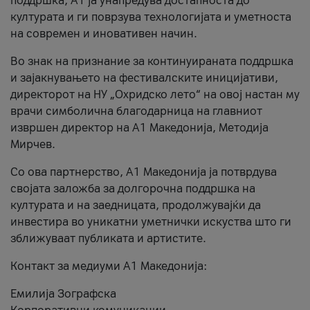
поддршка, A1 ја унапредува достапноста до
културата и ги поврзува технологијата и уметноста
на современ и иновативен начин.
Во знак на признание за континуираната поддршка
и зајакнувањето на фестивалските иницијативи,
директорот на НУ „Охридско лето“ на овој настан му
врачи симболична благодарница на главниот
извршен директор на A1 Македонија, Методија
Мирчев.
Со ова партнерство, A1 Македонија ја потврдува
својата заложба за долгорочна поддршка на
културата и на заедницата, продолжувајќи да
инвестира во уникатни уметнички искуства што ги
зближуваат публиката и артистите.
Контакт за медиуми А1 Македонија:
Емилија Зографска