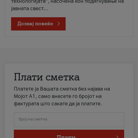
технологијата“, насочена кон подигнување на
јавната свест...
Дознај повеќе
Плати сметка
Платете ја Вашата сметка без најава на
Мојот А1, само внесете го бројот на
фактурата што сакате да ја платите.
Број на сметка
Плати