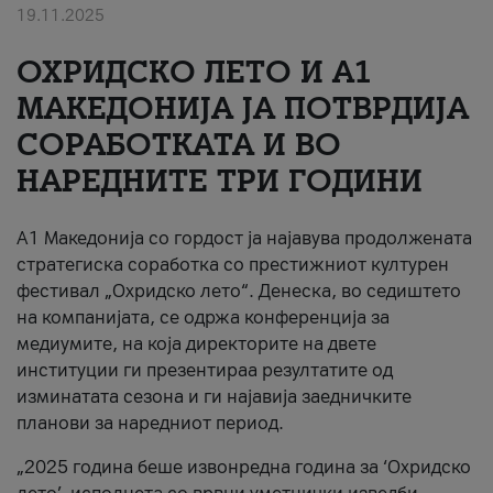
19.11.2025
За нас
ОХРИДСКО ЛЕТО И A1
#ПодобарОнлајн
МАКЕДОНИЈА ЈА ПОТВРДИЈА
СОРАБОТКАТА И ВО
НАРЕДНИТЕ ТРИ ГОДИНИ
A1 Македонија со гордост ја најавува продолжената
стратегиска соработка со престижниот културен
фестивал „Охридско лето“. Денеска, во седиштето
на компанијата, се одржа конференција за
медиумите, на која директорите на двете
институции ги презентираа резултатите од
изминатата сезона и ги најавија заедничките
планови за наредниот период.
„2025 година беше извонредна година за ‘Охридско