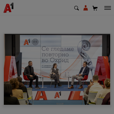
МК
EN
SQ
Приватни
Деловни
Поддршка
Надополни кредит
Плати сметка