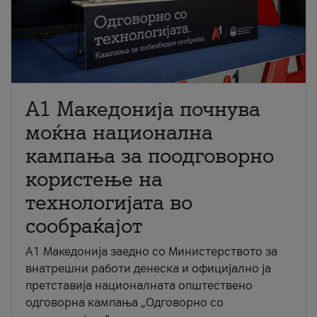
A1 Македонија почнува
моќна национална
кампања за поодговорно
користење на
технологијата во
сообраќајот
A1 Македонија заедно со Министерството за
внатрешни работи денеска и официјално ја
претставија националната општествено
одговорна кампања „Одговорно со