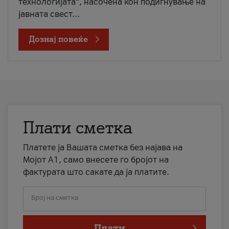
технологијата“, насочена кон подигнување на
јавната свест...
Дознај повеќе
Плати сметка
Платете ја Вашата сметка без најава на
Мојот А1, само внесете го бројот на
фактурата што сакате да ја платите.
Број на сметка
Плати