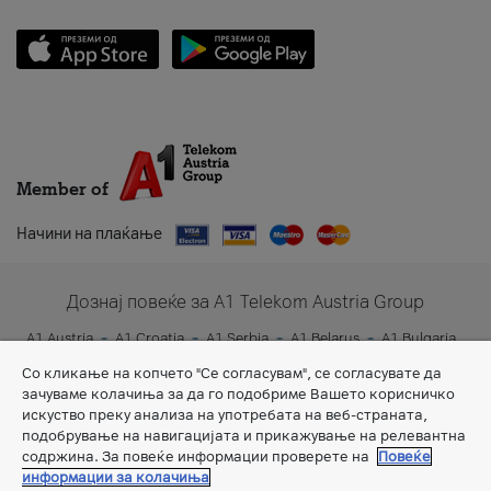
Member of
Начини на плаќање
Дознај повеќе за A1 Telekom Austria Group
A1 Austria
A1 Croatia
A1 Serbia
A1 Belarus
A1 Bulgaria
A1 Slovenia
A1 Digital
Со кликање на копчето "Се согласувам", се согласувате да
зачуваме колачиња за да го подобриме Вашето корисничко
искуство преку анализа на употребата на веб-страната,
подобрување на навигацијата и прикажување на релевантна
содржина. За повеќе информации проверете на
Повеќе
информации за колачиња