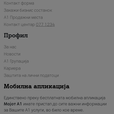
Контакт форма
Закажи бизнис состанок
A1 Продажни места
Контакт центар
077 1234
Профил
За нас
Новости
А1 Групација
Кариера
Заштита на лични податоци
Мобилна апликација
Единствено преку бесплатната мобилна апликација
Мојот A1
имате пристап до сите важни информации
за Вашите A1 услуги, во било кое време.