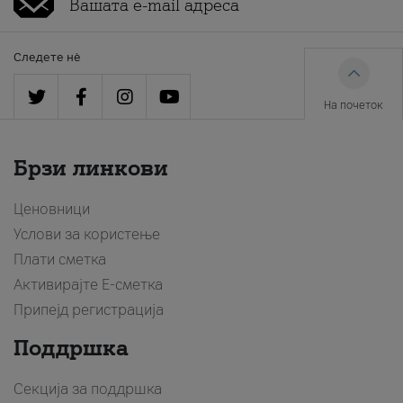
Следете нè
На почеток
Брзи линкови
Ценовници
Услови за користење
Плати сметка
Активирајте Е-сметка
Припејд регистрација
Поддршка
Секција за поддршка