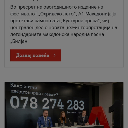
Во пресрет на овогодишното издание на
фестивалот „Охридско лето“, А1 Македонија ја
претстави кампањата „Културна врска“, чиј
централен дел е новата џез-интерпретација на
легендарната македонска народна песна
„Билјан
Дознај повеќе