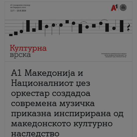
А1 Македонија и
Националниот џез
оркестар создадоа
современа музичка
приказна инспирирана од
македонското културно
наследство