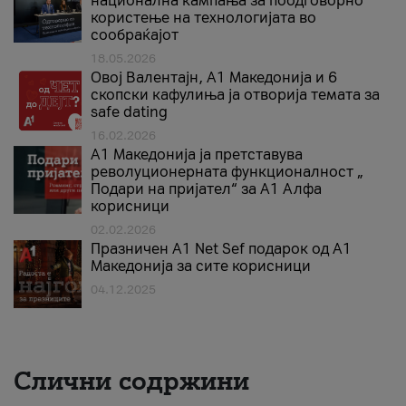
национална кампања за поодговорно
користење на технологијата во
сообраќајот
18.05.2026
Овој Валентајн, A1 Македонија и 6
скопски кафулиња ја отворија темата за
safe dating
16.02.2026
А1 Македонија ја претставува
револуционерната функционалност „
Подари на пријател“ за А1 Алфа
корисници
02.02.2026
Празничен A1 Net Sеf подарок од А1
Македонија за сите корисници
04.12.2025
Слични содржини