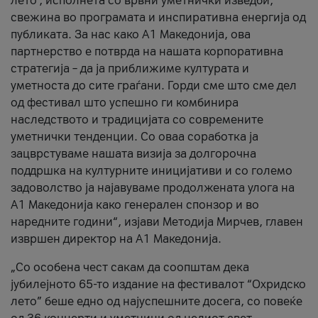
лето’, исполнета со врвни уметнички изведби,
свежина во програмата и инспиративна енергија од
публиката. За нас како A1 Македонија, ова
партнерство е потврда на нашата корпоративна
стратегија – да ја приближиме културата и
уметноста до сите граѓани. Горди сме што сме дел
од фестивал што успешно ги комбинира
наследството и традицијата со современите
уметнички тенденции. Со оваа соработка ја
зацврстуваме нашата визија за долгорочна
поддршка на културните иницијативи и со големо
задоволство ја најавуваме продолжената улога на
A1 Македонија како генерален спонзор и во
наредните години“, изјави Методија Мирчев, главен
извршен директор на A1 Македонија.
„Со особена чест сакам да соопштам дека
јубилејното 65-то издание на фестивалот “Охридско
лето” беше едно од најуспешните досега, со повеќе