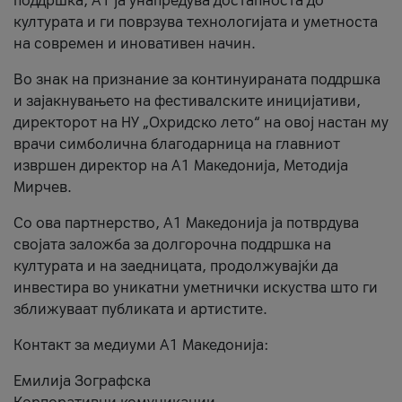
поддршка, A1 ја унапредува достапноста до
културата и ги поврзува технологијата и уметноста
на современ и иновативен начин.
Во знак на признание за континуираната поддршка
и зајакнувањето на фестивалските иницијативи,
директорот на НУ „Охридско лето“ на овој настан му
врачи симболична благодарница на главниот
извршен директор на A1 Македонија, Методија
Мирчев.
Со ова партнерство, A1 Македонија ја потврдува
својата заложба за долгорочна поддршка на
културата и на заедницата, продолжувајќи да
инвестира во уникатни уметнички искуства што ги
зближуваат публиката и артистите.
Контакт за медиуми А1 Македонија:
Емилија Зографска