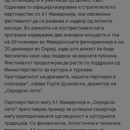
од 36 концерти и уметници од целиот свет.
Годинава го официјализиравме и стратегиското
партнерство со А1 Македонија, кое овозможи
фестивалот да се развива и надвор од летните
месеци. Во рамките на постфестивалската
програма најавуваме два значајни концерти и тоа
на 29 ноември во Македонската филхармонија и на
20 декември во Охрид, каде што влезот ќе биде
бесплатен како наш подарок за верната публика.
Фестивалот продолжува да расте со поддршка од
Министерството за култура и туризам,
Претседателот на државата, нашите партнери и
спонзори“, изјави Ѓорѓи Цуцковски, директор на
„Охридско лето“.
Партнерството меѓу A1 Македонија и „Охридско
лето“ претставува пример за успешна синергија
меѓу корпоративната одговорност и културната
традиција. Со финансиска, логистичка и техничка