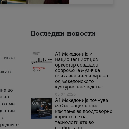
Последни новости
А1 Македонија и
естивал
Националниот џез
оркестар создадоа
современа музичка
ичките
приказна инспирирана
од македонското
културно наследство
ина во
03.07.2026
а на
A1 Македонија почнува
што сме
моќна национална
денции.
кампања за поодговорно
користење на
со
технологијата во
аредните
сообраќајот