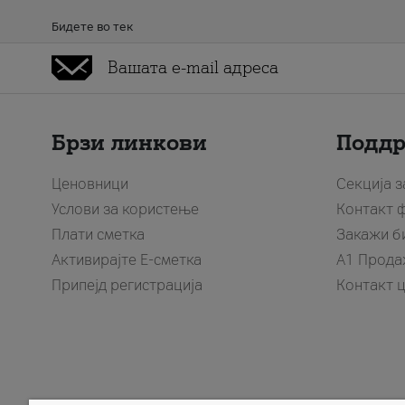
Бидете во тек
Брзи линкови
Подд
Ценовници
Секција 
Услови за користење
Контакт 
Плати сметка
Закажи б
Активирајте Е-сметка
A1 Прода
Припејд регистрација
Контакт 