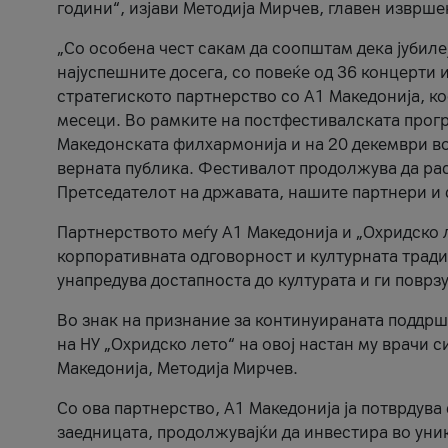
години“, изјави Методија Мирчев, главен изврше
„Со особена чест сакам да соопштам дека јубиле
најуспешните досега, со повеќе од 36 концерти 
стратегиското партнерство со А1 Македонија, к
месеци. Во рамките на постфестивалската прогр
Македонската филхармонија и на 20 декември во
верната публика. Фестивалот продолжува да рас
Претседателот на државата, нашите партнери и с
Партнерството меѓу A1 Македонија и „Охридско 
корпоративната одговорност и културната традиц
унапредува достапноста до културата и ги поврз
Во знак на признание за континуираната поддрш
на НУ „Охридско лето“ на овој настан му врачи
Македонија, Методија Мирчев.
Со ова партнерство, A1 Македонија ја потврдува
заедницата, продолжувајќи да инвестира во уни