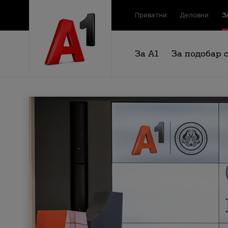
Приватни
Деловни
З
За А1
За подобар 