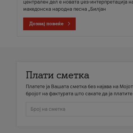
централен дел е новата џез-интерпретација н
македонска народна песна „Билјан
Дознај повеќе
Плати сметка
Платете ја Вашата сметка без најава на Мојот
бројот на фактурата што сакате да ја платите
Број на сметка