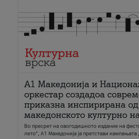
А1 Македонија и Национа
оркестар создадоа совре
приказна инспирирана од
македонското културно н
Во пресрет на овогодишното издание на фест
лето“, А1 Македонија ја претстави кампањата 