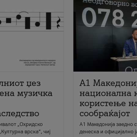
лниот џез
A1 Македони
мена музичка
национална 
користење на
аследство
сообраќајот
ивалот „Охридско
A1 Македонија заедно 
„Културна врска“, чиј
денеска и официјално 