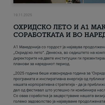
19.11.2025
ОХРИДСКО ЛЕТО И A1 МАК
СОРАБОТКАТА И ВО НАРЕ
A1 Македонија со гордост ја најавува продолже
„Охридско лето“. Денеска, во седиштето на комп
директорите на двете институции ги презентираа
планови за наредниот период.
„2025 година беше извонредна година за ‘Охридс
програмата и инспиративна енергија од публикат
нашата корпоративна стратегија – да ја приближ
дел од фестивал што успешно ги комбинира нас
Со оваа соработка ја зацврстуваме нашата визиј
големо задоволство ја најавуваме продолжената