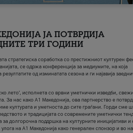
ЕДОНИЈА ЈА ПОТВРДИЈА
ДНИТЕ ТРИ ГОДИНИ
ната стратегиска соработка со престижниот културен ф
анијата, се одржа конференција за медиумите, на која
 резултатите од изминатата сезона и ги најавија заедн
ко лето’, исполнета со врвни уметнички изведби, свеж
а. За нас како A1 Македонија, ова партнерство е потврд
име културата и уметноста до сите граѓани. Горди сме 
ледството и традицијата со современите уметнички тен
а за долгорочна поддршка на културните иницијативи и 
 улога на A1 Македонија како генерален спонзор и во н