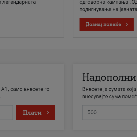
а легендарната
одговорна кампања „Од
подигнување на јавната 
Дознај повеќе
Надополни
 А1, само внесете го
Внесете ја сумата кој
.
внесувајте сума помеѓ
Плати