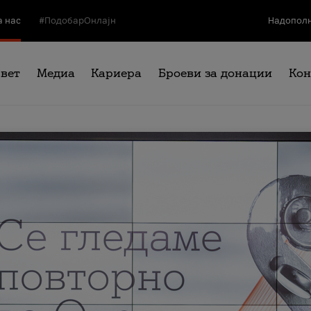
а нас
#ПодобарОнлајн
Надополн
свет
Медиа
Кариера
Броеви за донации
Кон