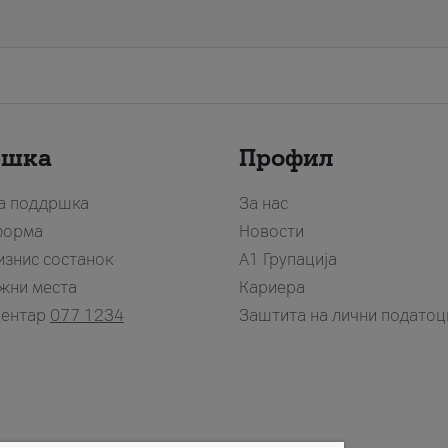
ршка
Профил
за поддршка
За нас
форма
Новости
изнис состанок
А1 Групација
жни места
Кариера
центар
077 1234
Заштита на лични податоц