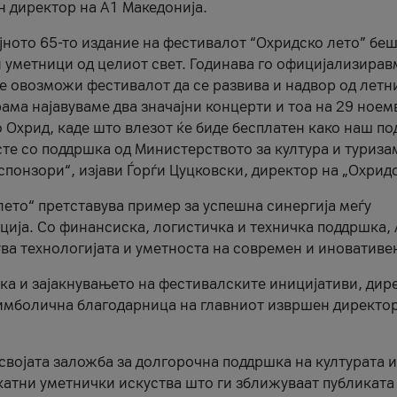
н директор на A1 Македонија.
јното 65-то издание на фестивалот “Охридско лето” беш
и уметници од целиот свет. Годинава го официјализирав
ое овозможи фестивалот да се развива и надвор од летн
ама најавуваме два значајни концерти и тоа на 29 ноем
 Охрид, каде што влезот ќе биде бесплатен како наш по
те со поддршка од Министерството за култура и туриза
понзори“, изјави Ѓорѓи Цуцковски, директор на „Охридс
лето“ претставува пример за успешна синергија меѓу
ија. Со финансиска, логистичка и техничка поддршка, 
ува технологијата и уметноста на современ и иновативе
ка и зајакнувањето на фестивалските иницијативи, дир
 симболична благодарница на главниот извршен директор
 својата заложба за долгорочна поддршка на културата и
катни уметнички искуства што ги зближуваат публиката