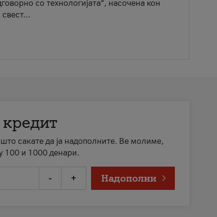
говорно со технологијата“, насочена кон
свест...
 кредит
а што сакате да ја надополните. Ве молиме,
у 100 и 1000 денари.
-
+
Надополни