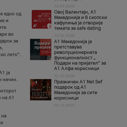
18.05.2026
Овој Валентајн, A1
е едно од
Македонија и 6 скопски
ме и
кафулиња ја отворија
ите
темата за safe dating
ври во
16.02.2026
дарок за
А1 Македонија ја
претставува
м,
револуционерната
ко лето“.
функционалност „
Подари на пријател“ за
А1 Алфа корисници
A1 ја
02.02.2026
н начин.
Празничен A1 Net Sеf
подарок од А1
екторот
Македонија за сите
 на A1
корисници
04.12.2025
 на
 и