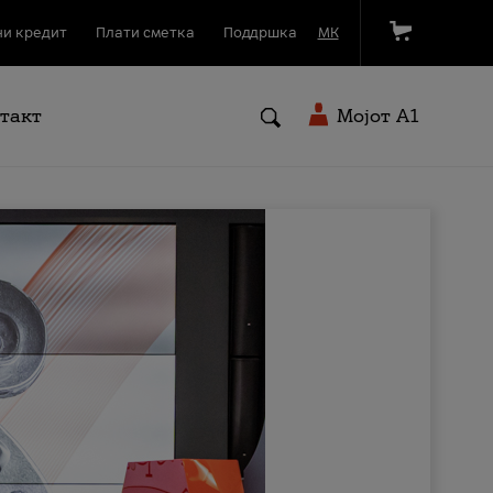
и кредит
Плати сметка
Поддршка
МК
такт
Мојот A1