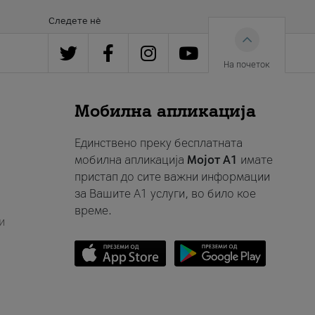
Следете нè
На почеток
Мобилна апликација
Единствено преку бесплатната
мобилна апликација
Мојот A1
имате
пристап до сите важни информации
за Вашите A1 услуги, во било кое
време.
и