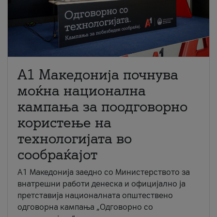
A1 Македонија почнува
моќна национална
кампања за поодговорно
користење на
технологијата во
сообраќајот
A1 Македонија заедно со Министерството за
внатрешни работи денеска и официјално ја
претставија националната општествено
одговорна кампања „Одговорно со