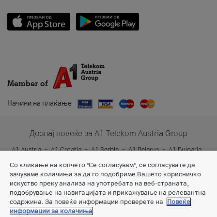
Member of
Начини на плаќање
Дознај повеќе за A1 Telekom Austria Group
A1 Austria
A1 Croatia
A1 Serbia
A1 Belarus
A1 Bulgaria
A1 Slovenia
A1 Digital
Со кликање на копчето "Се согласувам", се согласувате да
зачуваме колачиња за да го подобриме Вашето корисничко
искуство преку анализа на употребата на веб-страната,
подобрување на навигацијата и прикажување на релевантна
содржина. За повеќе информации проверете на
Повеќе
информации за колачиња