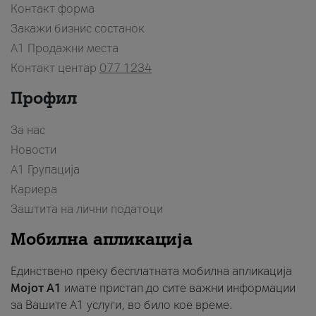
Контакт форма
Закажи бизнис состанок
A1 Продажни места
Контакт центар
077 1234
Профил
За нас
Новости
А1 Групација
Кариера
Заштита на лични податоци
Мобилна апликација
Единствено преку бесплатната мобилна апликација
Мојот A1
имате пристап до сите важни информации
за Вашите A1 услуги, во било кое време.