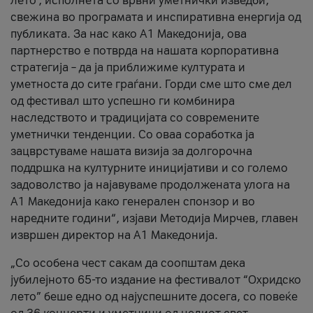
лето’, исполнета со врвни уметнички изведби,
свежина во програмата и инспиративна енергија од
публиката. За нас како A1 Македонија, ова
партнерство е потврда на нашата корпоративна
стратегија – да ја приближиме културата и
уметноста до сите граѓани. Горди сме што сме дел
од фестивал што успешно ги комбинира
наследството и традицијата со современите
уметнички тенденции. Со оваа соработка ја
зацврстуваме нашата визија за долгорочна
поддршка на културните иницијативи и со големо
задоволство ја најавуваме продолжената улога на
A1 Македонија како генерален спонзор и во
наредните години“, изјави Методија Мирчев, главен
извршен директор на A1 Македонија.
„Со особена чест сакам да соопштам дека
јубилејното 65-то издание на фестивалот “Охридско
лето” беше едно од најуспешните досега, со повеќе