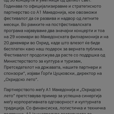
од 36 концерти и уметници од целиот свет.
Годинава го официјализиравме и стратегиското
партнерство со А1 Македонија, кое овозможи
фестивалот да се развива и надвор од летните
месеци. Во рамките на постфестивалската
програма најавуваме два значајни концерти и тоа
на 29 ноември во Македонската филхармонија и на
20 декември во Охрид, каде што влезот ќе биде
бесплатен како наш подарок за верната публика.
Фестивалот продолжува да расте со поддршка од
Министерството за култура и туризам,
Претседателот на државата, нашите партнери и
спонзори“, изјави Ѓорѓи Цуцковски, директор на
„Охридско лето“.
Партнерството меѓу A1 Македонија и „Охридско
лето“ претставува пример за успешна синергија
меѓу корпоративната одговорност и културната
традиција. Со финансиска, логистичка и техничка