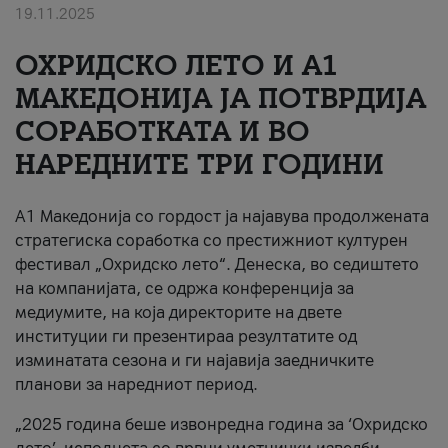
19.11.2025
За нас
ОХРИДСКО ЛЕТО И A1
#ПодобарОнлајн
МАКЕДОНИЈА ЈА ПОТВРДИЈА
СОРАБОТКАТА И ВО
НАРЕДНИТЕ ТРИ ГОДИНИ
A1 Македонија со гордост ја најавува продолжената
стратегиска соработка со престижниот културен
фестивал „Охридско лето“. Денеска, во седиштето
на компанијата, се одржа конференција за
медиумите, на која директорите на двете
институции ги презентираа резултатите од
изминатата сезона и ги најавија заедничките
планови за наредниот период.
„2025 година беше извонредна година за ‘Охридско