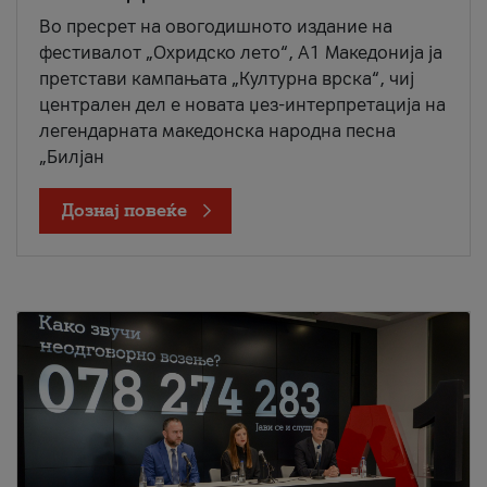
Во пресрет на овогодишното издание на
фестивалот „Охридско лето“, А1 Македонија ја
претстави кампањата „Културна врска“, чиј
централен дел е новата џез-интерпретација на
легендарната македонска народна песна
„Билјан
Дознај повеќе