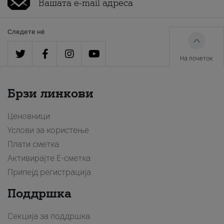
Следете нè
На почеток
Брзи линкови
Ценовници
Услови за користење
Плати сметка
Активирајте Е-сметка
Припејд регистрација
Поддршка
Секција за поддршка