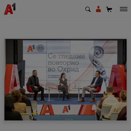
МК
EN
SQ
Приватни
Деловни
Поддршка
Надополни кредит
Плати сметка