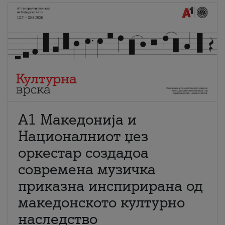
А1 Македонија и
Националниот џез
оркестар создадоа
современа музичка
приказна инспирирана од
македонското културно
наследство