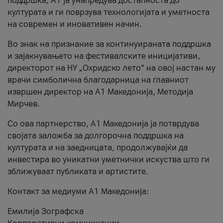
поддршка, A1 ја унапредува достапноста до
културата и ги поврзува технологијата и уметноста
на современ и иновативен начин.
Во знак на признание за континуираната поддршка
и зајакнувањето на фестивалските иницијативи,
директорот на НУ „Охридско лето“ на овој настан му
врачи симболична благодарница на главниот
извршен директор на A1 Македонија, Методија
Мирчев.
Со ова партнерство, A1 Македонија ја потврдува
својата заложба за долгорочна поддршка на
културата и на заедницата, продолжувајќи да
инвестира во уникатни уметнички искуства што ги
зближуваат публиката и артистите.
Контакт за медиуми А1 Македонија:
Емилија Зографска