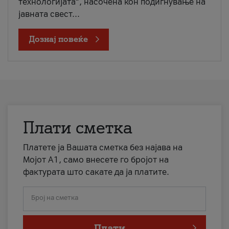
технологијата“, насочена кон подигнување на
јавната свест...
Дознај повеќе
Плати сметка
Платете ја Вашата сметка без најава на
Мојот А1, само внесете го бројот на
фактурата што сакате да ја платите.
Број на сметка
Плати