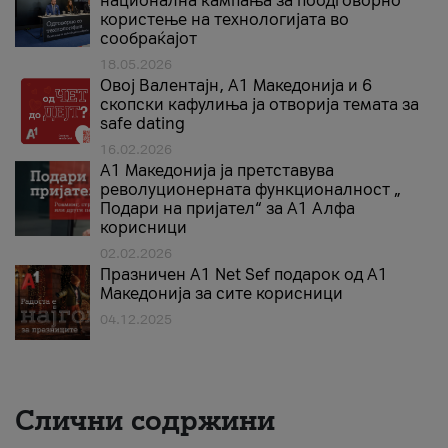
национална кампања за поодговорно
користење на технологијата во
сообраќајот
18.05.2026
Овој Валентајн, A1 Македонија и 6
скопски кафулиња ја отворија темата за
safe dating
16.02.2026
А1 Македонија ја претставува
револуционерната функционалност „
Подари на пријател“ за А1 Алфа
корисници
02.02.2026
Празничен A1 Net Sеf подарок од А1
Македонија за сите корисници
04.12.2025
Слични содржини