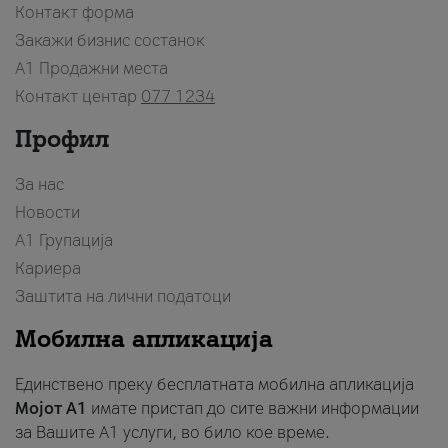
Контакт форма
Закажи бизнис состанок
A1 Продажни места
Контакт центар
077 1234
Профил
За нас
Новости
А1 Групација
Кариера
Заштита на лични податоци
Мобилна апликација
Единствено преку бесплатната мобилна апликација
Мојот A1
имате пристап до сите важни информации
за Вашите A1 услуги, во било кое време.