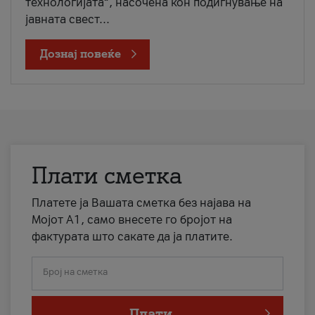
технологијата“, насочена кон подигнување на
јавната свест...
Дознај повеќе
Плати сметка
Платете ја Вашата сметка без најава на
Мојот А1, само внесете го бројот на
фактурата што сакате да ја платите.
Број на сметка
Плати