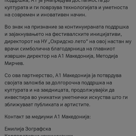
поддршка, A1 ја унапредува достапноста до
културата и ги поврзува технологијата и уметноста
на современ и иновативен начин.
Во знак на признание за континуираната поддршка
и зајакнувањето на фестивалските иницијативи,
директорот на НУ „Охридско лето“ на овој настан му
врачи симболична благодарница на главниот
извршен директор на A1 Македонија, Методија
Мирчев.
Со ова партнерство, A1 Македонија ја потврдува
својата заложба за долгорочна поддршка на
културата и на заедницата, продолжувајќи да
инвестира во уникатни уметнички искуства што ги
зближуваат публиката и артистите.
Контакт за медиуми А1 Македонија:
Емилија Зографска