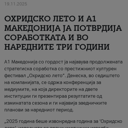
19.11.2025
За нас
ОХРИДСКО ЛЕТО И A1
#ПодобарОнлајн
МАКЕДОНИЈА ЈА ПОТВРДИЈА
СОРАБОТКАТА И ВО
НАРЕДНИТЕ ТРИ ГОДИНИ
A1 Македонија со гордост ја најавува продолжената
стратегиска соработка со престижниот културен
фестивал „Охридско лето“. Денеска, во седиштето
на компанијата, се одржа конференција за
медиумите, на која директорите на двете
институции ги презентираа резултатите од
изминатата сезона и ги најавија заедничките
планови за наредниот период.
„2025 година беше извонредна година за ‘Охридско