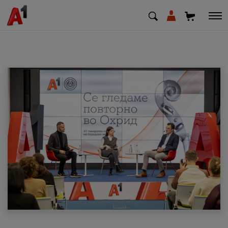
МК
EN
SQ
Приватни
Деловни
Поддршка
Надополни кредит
Плати сметка