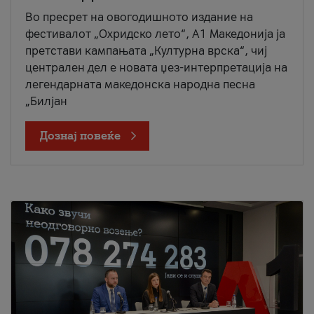
Во пресрет на овогодишното издание на
фестивалот „Охридско лето“, А1 Македонија ја
претстави кампањата „Културна врска“, чиј
централен дел е новата џез-интерпретација на
легендарната македонска народна песна
„Билјан
Дознај повеќе