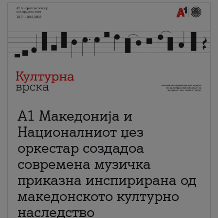
А1 Македонија и
Националниот џез
оркестар создадоа
современа музичка
приказна инспирирана од
македонското културно
наследство