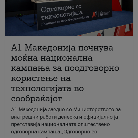
A1 Македонија почнува
моќна национална
кампања за поодговорно
користење на
технологијата во
сообраќајот
A1 Македонија заедно со Министерството за
внатрешни работи денеска и официјално ја
претставија националната општествено
одговорна кампања „Одговорно со