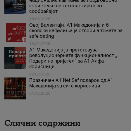
национална кампања за поодговорно
користење на технологијата во
сообраќајот
18.05.2026
Овој Валентајн, A1 Македонија и 6
скопски кафулиња ја отворија темата за
safe dating
16.02.2026
А1 Македонија ја претставува
револуционерната функционалност „
Подари на пријател“ за А1 Алфа
корисници
02.02.2026
Празничен A1 Net Sеf подарок од А1
Македонија за сите корисници
04.12.2025
Слични содржини