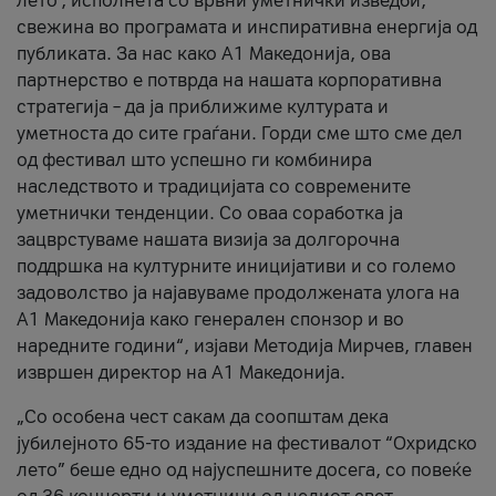
лето’, исполнета со врвни уметнички изведби,
свежина во програмата и инспиративна енергија од
публиката. За нас како A1 Македонија, ова
партнерство е потврда на нашата корпоративна
стратегија – да ја приближиме културата и
уметноста до сите граѓани. Горди сме што сме дел
од фестивал што успешно ги комбинира
наследството и традицијата со современите
уметнички тенденции. Со оваа соработка ја
зацврстуваме нашата визија за долгорочна
поддршка на културните иницијативи и со големо
задоволство ја најавуваме продолжената улога на
A1 Македонија како генерален спонзор и во
наредните години“, изјави Методија Мирчев, главен
извршен директор на A1 Македонија.
„Со особена чест сакам да соопштам дека
јубилејното 65-то издание на фестивалот “Охридско
лето” беше едно од најуспешните досега, со повеќе