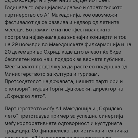
од 36 концерти и уметници од целиот свет.
Годинава го официјализиравме и стратегиското
партнерство со А1 Македонија, кое овозможи
фестивалот да се развива и надвор од летните
месеци. Во рамките на постфестивалската
програма најавуваме два значајни концерти и тоа
на 29 ноември во Македонската филхармонија и на
20 декември во Охрид, каде што влезот ќе биде
бесплатен како наш подарок за верната публика.
Фестивалот продолжува да расте со поддршка од
Министерството за култура и туризам,
Претседателот на државата, нашите партнери и
спонзори“, изјави Ѓорѓи Цуцковски, директор на
„Охридско лето“.
Партнерството меѓу A1 Македонија и „Охридско
лето“ претставува пример за успешна синергија
меѓу корпоративната одговорност и културната
традиција. Со финансиска, логистичка и техничка