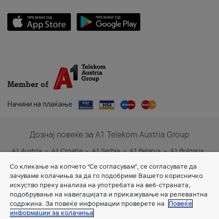
Member of
Начини на плаќање
Дознај повеќе за A1 Telekom Austria Group
A1 Austria
A1 Croatia
A1 Serbia
A1 Belarus
A1 Bulgaria
A1 Slovenia
A1 Digital
Со кликање на копчето "Се согласувам", се согласувате да
зачуваме колачиња за да го подобриме Вашето корисничко
искуство преку анализа на употребата на веб-страната,
подобрување на навигацијата и прикажување на релевантна
содржина. За повеќе информации проверете на
Повеќе
информации за колачиња