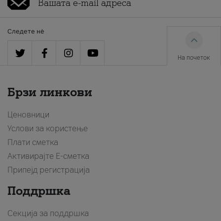
Следете нè
На почеток
Брзи линкови
Ценовници
Услови за користење
Плати сметка
Активирајте Е-сметка
Припејд регистрација
Поддршка
Секција за поддршка