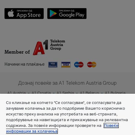
Member of
Начини на плаќање
Дознај повеќе за A1 Telekom Austria Group
A1 Austria
A1 Croatia
A1 Serbia
A1 Belarus
A1 Bulgaria
A1 Slovenia
A1 Digital
Со кликање на копчето "Се согласувам", се согласувате да
зачуваме колачиња за да го подобриме Вашето корисничко
искуство преку анализа на употребата на веб-страната,
подобрување на навигацијата и прикажување на релевантна
содржина. За повеќе информации проверете на
Повеќе
информации за колачиња