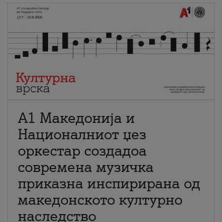
А1 Македонија и
Националниот џез
оркестар создадоа
современа музичка
приказна инспирирана од
македонското културно
наследство