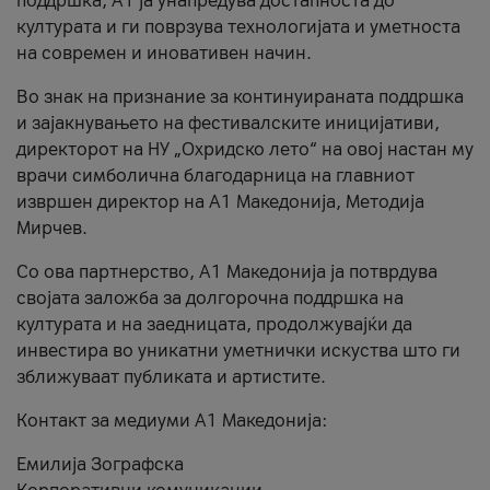
поддршка, A1 ја унапредува достапноста до
културата и ги поврзува технологијата и уметноста
на современ и иновативен начин.
Во знак на признание за континуираната поддршка
и зајакнувањето на фестивалските иницијативи,
директорот на НУ „Охридско лето“ на овој настан му
врачи симболична благодарница на главниот
извршен директор на A1 Македонија, Методија
Мирчев.
Со ова партнерство, A1 Македонија ја потврдува
својата заложба за долгорочна поддршка на
културата и на заедницата, продолжувајќи да
инвестира во уникатни уметнички искуства што ги
зближуваат публиката и артистите.
Контакт за медиуми А1 Македонија:
Емилија Зографска