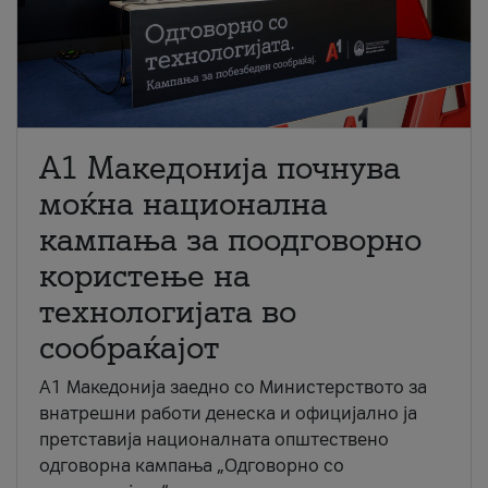
A1 Македонија почнува
моќна национална
кампања за поодговорно
користење на
технологијата во
сообраќајот
A1 Македонија заедно со Министерството за
внатрешни работи денеска и официјално ја
претставија националната општествено
одговорна кампања „Одговорно со