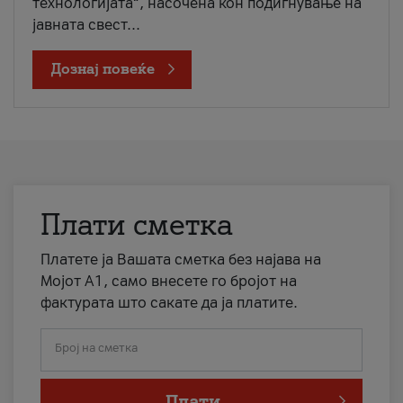
технологијата“, насочена кон подигнување на
јавната свест...
Дознај повеќе
Плати сметка
Платете ја Вашата сметка без најава на
Мојот А1, само внесете го бројот на
фактурата што сакате да ја платите.
Број на сметка
Плати