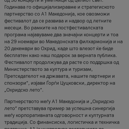
од 36 концерти и уметници од целиот свет.
Годинава го официјализиравме и стратегиското
партнерство со А1 Македонија, кое овозможи
фестивалот да се развива и надвор од летните
месеци. Во рамките на постфестивалската
програма најавуваме два значајни концерти и тоа
на 29 ноември во Македонската филхармонија и на
20 декември во Охрид, каде што влезот ќе биде
бесплатен како наш подарок за верната публика.
Фестивалот продолжува да расте со поддршка од
Министерството за култура и туризам,
Претседателот на државата, нашите партнери и
спонзори“, изјави Ѓорѓи Цуцковски, директор на
„Охридско лето“.
Партнерството меѓу A1 Македонија и „Охридско
лето“ претставува пример за успешна синергија
меѓу корпоративната одговорност и културната
традиција. Со финансиска, логистичка и техничка