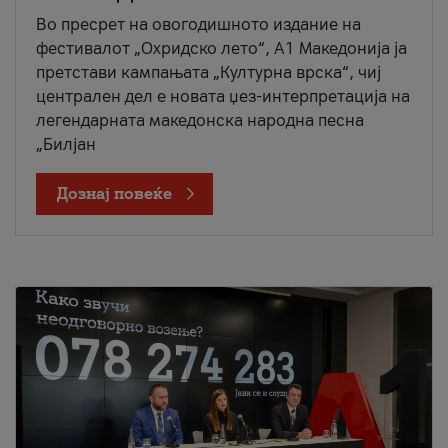
Во пресрет на овогодишното издание на
фестивалот „Охридско лето“, А1 Македонија ја
претстави кампањата „Културна врска“, чиј
централен дел е новата џез-интерпретација на
легендарната македонска народна песна
„Билјан
Дознај повеќе