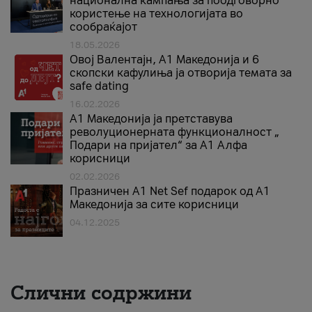
национална кампања за поодговорно
користење на технологијата во
сообраќајот
18.05.2026
Овој Валентајн, A1 Македонија и 6
скопски кафулиња ја отворија темата за
safe dating
16.02.2026
А1 Македонија ја претставува
револуционерната функционалност „
Подари на пријател“ за А1 Алфа
корисници
02.02.2026
Празничен A1 Net Sеf подарок од А1
Македонија за сите корисници
04.12.2025
Слични содржини