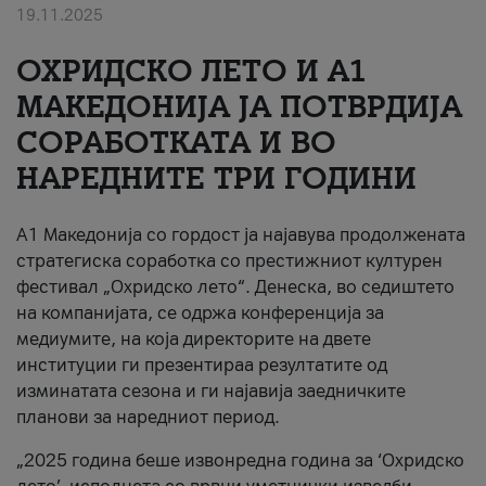
19.11.2025
За нас
ОХРИДСКО ЛЕТО И A1
#ПодобарОнлајн
МАКЕДОНИЈА ЈА ПОТВРДИЈА
СОРАБОТКАТА И ВО
НАРЕДНИТЕ ТРИ ГОДИНИ
A1 Македонија со гордост ја најавува продолжената
стратегиска соработка со престижниот културен
фестивал „Охридско лето“. Денеска, во седиштето
на компанијата, се одржа конференција за
медиумите, на која директорите на двете
институции ги презентираа резултатите од
изминатата сезона и ги најавија заедничките
планови за наредниот период.
„2025 година беше извонредна година за ‘Охридско