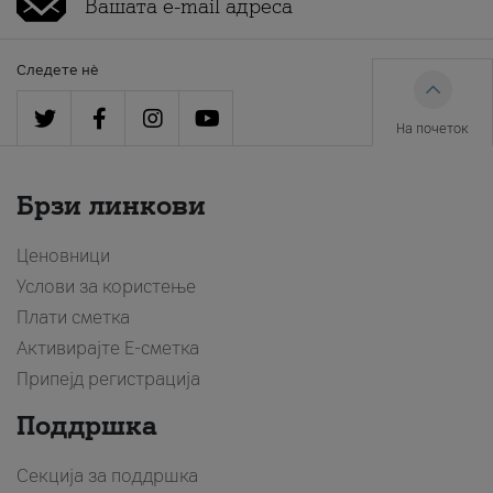
Следете нè
На почеток
Брзи линкови
Ценовници
Услови за користење
Плати сметка
Активирајте Е-сметка
Припејд регистрација
Поддршка
Секција за поддршка