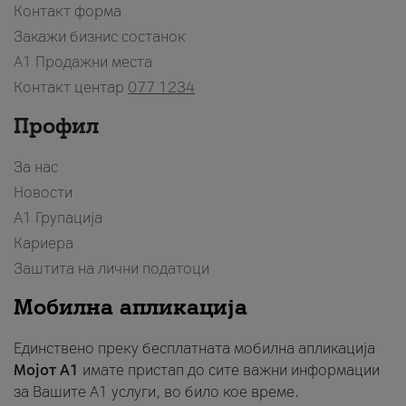
Контакт форма
Закажи бизнис состанок
A1 Продажни места
Контакт центар
077 1234
Профил
За нас
Новости
А1 Групација
Кариера
Заштита на лични податоци
Мобилна апликација
Единствено преку бесплатната мобилна апликација
Мојот A1
имате пристап до сите важни информации
за Вашите A1 услуги, во било кое време.