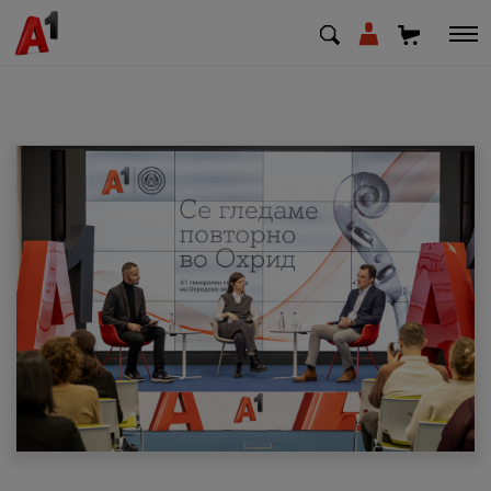
МК
EN
SQ
Приватни
Деловни
Поддршка
Надополни кредит
Плати сметка