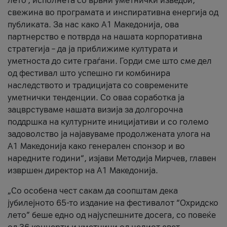
лето’, исполнета со врвни уметнички изведби,
свежина во програмата и инспиративна енергија од
публиката. За нас како A1 Македонија, ова
партнерство е потврда на нашата корпоративна
стратегија – да ја приближиме културата и
уметноста до сите граѓани. Горди сме што сме дел
од фестивал што успешно ги комбинира
наследството и традицијата со современите
уметнички тенденции. Со оваа соработка ја
зацврстуваме нашата визија за долгорочна
поддршка на културните иницијативи и со големо
задоволство ја најавуваме продолжената улога на
A1 Македонија како генерален спонзор и во
наредните години“, изјави Методија Мирчев, главен
извршен директор на A1 Македонија.
„Со особена чест сакам да соопштам дека
јубилејното 65-то издание на фестивалот “Охридско
лето” беше едно од најуспешните досега, со повеќе