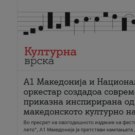
А1 Македонија и Национа
оркестар создадоа совре
приказна инспирирана од
македонското културно н
Во пресрет на овогодишното издание на фест
лето“, А1 Македонија ја претстави кампањата 