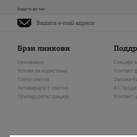
Бидете во тек
Брзи линкови
Подд
Ценовници
Секција 
Услови за користење
Контакт 
Плати сметка
Закажи б
Активирајте Е-сметка
A1 Прода
Припејд регистрација
Контакт 