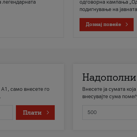
а легендарната
одговорна кампања „Од
подигнување на јавната 
Дознај повеќе
Надополни
 А1, само внесете го
Внесете ја сумата кој
.
внесувајте сума помеѓ
Плати