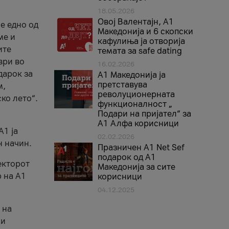
18.05.2026
Овој Валентајн, A1
е едно од
Македонија и 6 скопски
ме и
кафулиња ја отворија
ите
темата за safe dating
ври во
16.02.2026
дарок за
А1 Македонија ја
претставува
м,
револуционерната
ко лето“.
функционалност „
Подари на пријател“ за
А1 Алфа корисници
A1 ја
02.02.2026
н начин.
Празничен A1 Net Sеf
подарок од А1
екторот
Македонија за сите
 на A1
корисници
04.12.2025
 на
 и