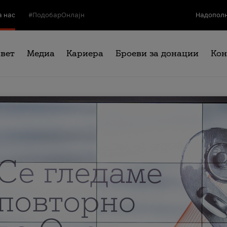
а нас
#ПодобарОнлајн
Надополн
свет
Медиа
Кариера
Броеви за донации
Кон