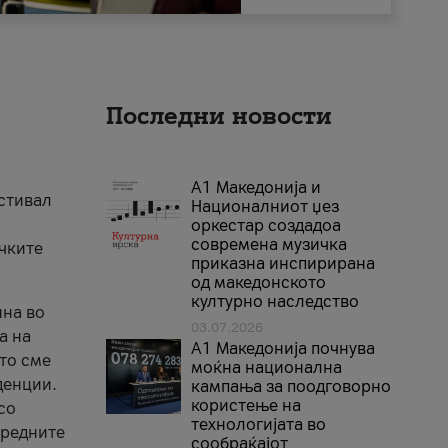
Последни новости
А1 Македонија и
естивал
Националниот џез
оркестар создадоа
современа музичка
ичките
приказна инспирирана
од македонското
културно наследство
ина во
03.07.2026
а на
A1 Македонија почнува
што сме
моќна национална
денции.
кампања за поодговорно
користење на
со
технологијата во
аредните
сообраќајот