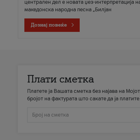
централен дел е новата џез-интерпретација н
македонска народна песна „Билјан
Дознај повеќе
Плати сметка
Платете ја Вашата сметка без најава на Мојот
бројот на фактурата што сакате да ја платите
Број на сметка