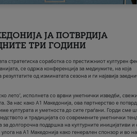
ЕДОНИЈА ЈА ПОТВРДИЈА
ДНИТЕ ТРИ ГОДИНИ
ната стратегиска соработка со престижниот културен ф
анијата, се одржа конференција за медиумите, на која
 резултатите од изминатата сезона и ги најавија заедн
ко лето’, исполнета со врвни уметнички изведби, свеж
а. За нас како A1 Македонија, ова партнерство е потврд
име културата и уметноста до сите граѓани. Горди сме 
ледството и традицијата со современите уметнички тен
а за долгорочна поддршка на културните иницијативи и 
 улога на A1 Македонија како генерален спонзор и во н