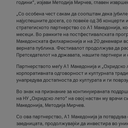
години“, изјави Методија Мирчев, главен изврше
„Со особена чест сакам да соопштам дека јубиле
најуспешните досега, со повеќе од 36 концерти 
стратегиското партнерство со А1 Македонија, к
месеци. Во рамките на постфестивалската прогр
Македонската филхармонија и на 20 декември во
верната публика. Фестивалот продолжува да рас
Претседателот на државата, нашите партнери и с
Партнерството меѓу A1 Македонија и „Охридско 
корпоративната одговорност и културната традиц
унапредува достапноста до културата и ги поврз
Во знак на признание за континуираната поддрш
на НУ „Охридско лето“ на овој настан му врачи
Македонија, Методија Мирчев.
Со ова партнерство, A1 Македонија ја потврдува
заедницата, продолжувајќи да инвестира во уни