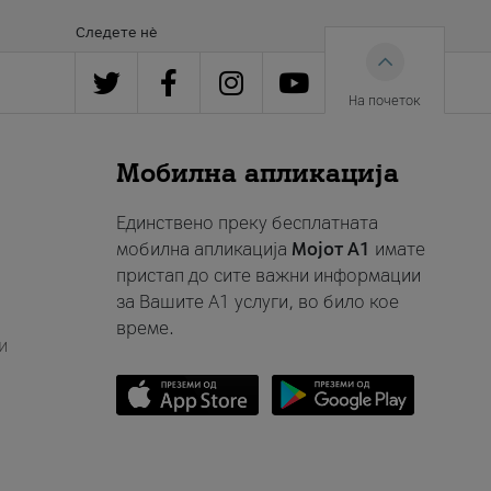
Следете нè
На почеток
Мобилна апликација
Единствено преку бесплатната
мобилна апликација
Мојот A1
имате
пристап до сите важни информации
за Вашите A1 услуги, во било кое
време.
и