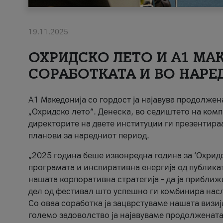
19.11.2025
ОХРИДСКО ЛЕТО И A1 МАК
СОРАБОТКАТА И ВО НАРЕ
A1 Македонија со гордост ја најавува продолже
„Охридско лето“. Денеска, во седиштето на комп
директорите на двете институции ги презентираа
планови за наредниот период.
„2025 година беше извонредна година за ‘Охридс
програмата и инспиративна енергија од публикат
нашата корпоративна стратегија – да ја приближ
дел од фестивал што успешно ги комбинира нас
Со оваа соработка ја зацврстуваме нашата визиј
големо задоволство ја најавуваме продолжената