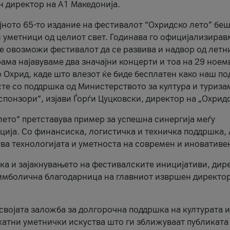
н директор на A1 Македонија.
јното 65-то издание на фестивалот “Охридско лето” беш
и уметници од целиот свет. Годинава го официјализирав
ое овозможи фестивалот да се развива и надвор од летн
ама најавуваме два значајни концерти и тоа на 29 ноем
 Охрид, каде што влезот ќе биде бесплатен како наш по
те со поддршка од Министерството за култура и туриза
понзори“, изјави Ѓорѓи Цуцковски, директор на „Охридс
лето“ претставува пример за успешна синергија меѓу
ија. Со финансиска, логистичка и техничка поддршка, 
ува технологијата и уметноста на современ и иновативе
ка и зајакнувањето на фестивалските иницијативи, дир
 симболична благодарница на главниот извршен директор
 својата заложба за долгорочна поддршка на културата и
катни уметнички искуства што ги зближуваат публиката