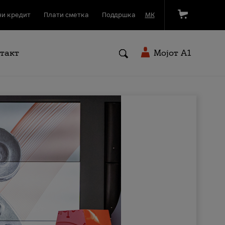
и кредит
Плати сметка
Поддршка
МК
такт
Мојот A1