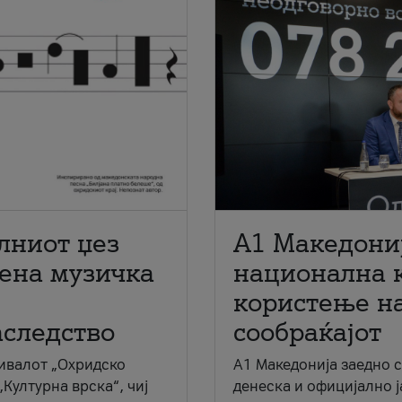
лниот џез
A1 Македони
мена музичка
национална 
користење на
аследство
сообраќајот
ивалот „Охридско
A1 Македонија заедно 
„Културна врска“, чиј
денеска и официјално 