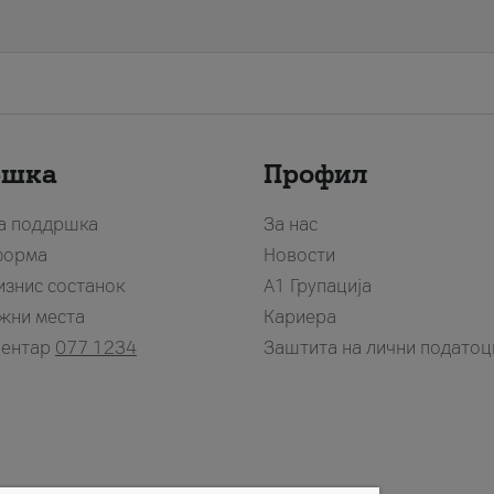
ршка
Профил
за поддршка
За нас
форма
Новости
изнис состанок
А1 Групација
жни места
Кариера
центар
077 1234
Заштита на лични податоц