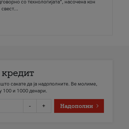
говорно со технологијата“, насочена кон
свест...
 кредит
а што сакате да ја надополните. Ве молиме,
у 100 и 1000 денари.
-
+
Надополни