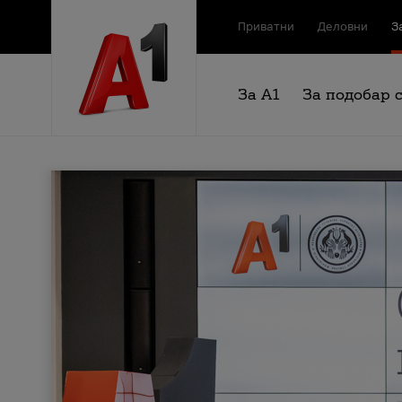
Приватни
Деловни
З
За А1
За подобар 