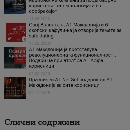
национална кампања за поодговорно
користење на технологијата во
сообраќајот
18.05.2026
Овој Валентајн, A1 Македонија и 6
скопски кафулиња ја отворија темата за
safe dating
16.02.2026
А1 Македонија ја претставува
револуционерната функционалност „
Подари на пријател“ за А1 Алфа
корисници
02.02.2026
Празничен A1 Net Sеf подарок од А1
Македонија за сите корисници
04.12.2025
Слични содржини