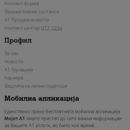
Контакт форма
Закажи бизнис состанок
A1 Продажни места
Контакт центар
077 1234
Профил
За нас
Новости
А1 Групација
Кариера
Заштита на лични податоци
Мобилна апликација
Единствено преку бесплатната мобилна апликација
Мојот A1
имате пристап до сите важни информации
за Вашите A1 услуги, во било кое време.