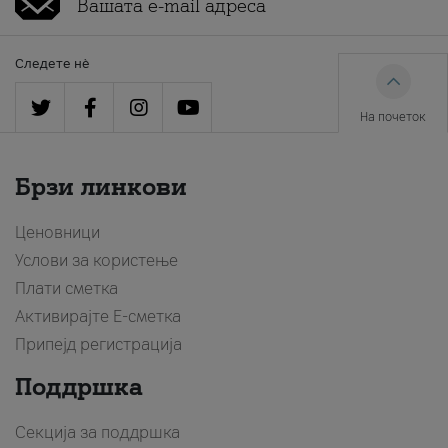
Следете нè
На почеток
Брзи линкови
Ценовници
Услови за користење
Плати сметка
Активирајте Е-сметка
Припејд регистрација
Поддршка
Секција за поддршка