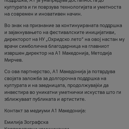
поддршка, A1 ја унапредува достапноста до
културата и ги поврзува технологијата и уметноста
на современ и иновативен начин.
Во знак на признание за континуираната поддршка
и зајакнувањето на фестивалските иницијативи,
директорот на НУ „Охридско лето“ на овој настан му
врачи симболична благодарница на главниот
извршен директор на A1 Македонија, Методија
Мирчев.
Со ова партнерство, A1 Македонија ја потврдува
својата заложба за долгорочна поддршка на
културата и на заедницата, продолжувајќи да
инвестира во уникатни уметнички искуства што ги
зближуваат публиката и артистите.
Контакт за медиуми А1 Македонија:
Емилија Зографска