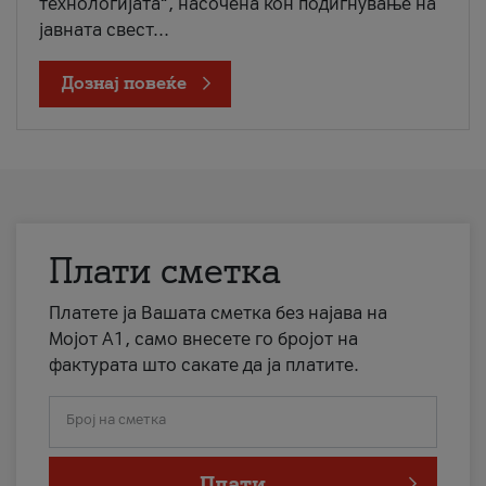
технологијата“, насочена кон подигнување на
јавната свест...
Дознај повеќе
Плати сметка
Платете ја Вашата сметка без најава на
Мојот А1, само внесете го бројот на
фактурата што сакате да ја платите.
Број на сметка
Плати