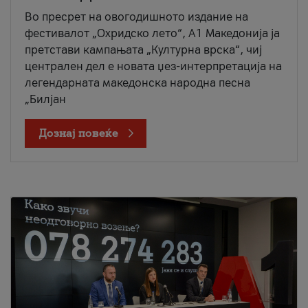
Во пресрет на овогодишното издание на
фестивалот „Охридско лето“, А1 Македонија ја
претстави кампањата „Културна врска“, чиј
централен дел е новата џез-интерпретација на
легендарната македонска народна песна
„Билјан
Дознај повеќе