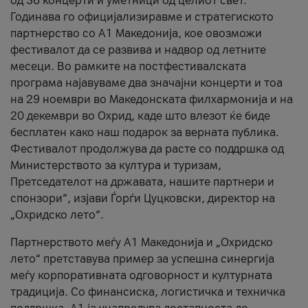
од 36 концерти и уметници од целиот свет.
Годинава го официјализиравме и стратегиското
партнерство со А1 Македонија, кое овозможи
фестивалот да се развива и надвор од летните
месеци. Во рамките на постфестивалската
програма најавуваме два значајни концерти и тоа
на 29 ноември во Македонската филхармонија и на
20 декември во Охрид, каде што влезот ќе биде
бесплатен како наш подарок за верната публика.
Фестивалот продолжува да расте со поддршка од
Министерството за култура и туризам,
Претседателот на државата, нашите партнери и
спонзори“, изјави Ѓорѓи Цуцковски, директор на
„Охридско лето“.
Партнерството меѓу A1 Македонија и „Охридско
лето“ претставува пример за успешна синергија
меѓу корпоративната одговорност и културната
традиција. Со финансиска, логистичка и техничка