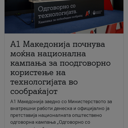
A1 Македонија почнува
моќна национална
кампања за поодговорно
користење на
технологијата во
сообраќајот
A1 Македонија заедно со Министерството за
внатрешни работи денеска и официјално ја
претставија националната општествено
одговорна кампања „Одговорно со