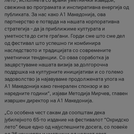
лето’, исполнета со врвни уметнички изведби,
свежина во програмата и инспиративна енергија од
публиката. За нас како A1 Македонија, ова
партнерство е потврда на нашата корпоративна
стратегија – да ја приближиме културата и
уметноста до сите граѓани. Горди сме што сме дел
од фестивал што успешно ги комбинира
наследството и традицијата со современите
уметнички тенденции. Со оваа соработка ја
зацврстуваме нашата визија за долгорочна
поддршка на културните иницијативи и со големо
задоволство ја најавуваме продолжената улога на
A1 Македонија како генерален спонзор и во
наредните години“, изјави Методија Мирчев, главен
извршен директор на A1 Македонија.
„Со особена чест сакам да соопштам дека
јубилејното 65-то издание на фестивалот “Охридско
лето” беше едно од најуспешните досега, со повеќе