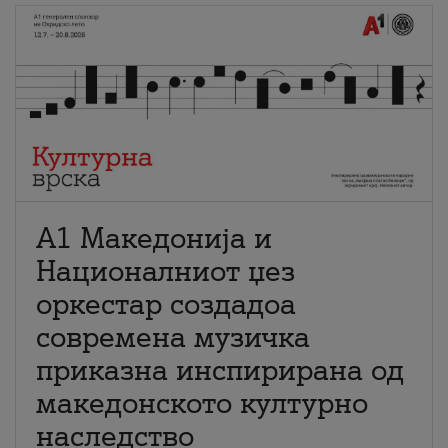
А1 Македонија и
Националниот џез
оркестар создадоа
современа музичка
приказна инспирирана од
македонското културно
наследство