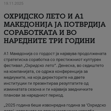
19.11.2025
За нас
ОХРИДСКО ЛЕТО И A1
#ПодобарОнлајн
МАКЕДОНИЈА ЈА ПОТВРДИЈА
СОРАБОТКАТА И ВО
НАРЕДНИТЕ ТРИ ГОДИНИ
A1 Македонија со гордост ја најавува продолжената
стратегиска соработка со престижниот културен
фестивал „Охридско лето“. Денеска, во седиштето
на компанијата, се одржа конференција за
медиумите, на која директорите на двете
институции ги презентираа резултатите од
изминатата сезона и ги најавија заедничките
планови за наредниот период.
„2025 година беше извонредна година за ‘Охридско