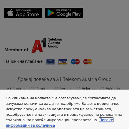
Member of
Начини на плаќање
Дознај повеќе за A1 Telekom Austria Group
A1 Austria
A1 Croatia
A1 Serbia
A1 Belarus
A1 Bulgaria
A1 Slovenia
A1 Digital
Со кликање на копчето "Се согласувам", се согласувате да
зачуваме колачиња за да го подобриме Вашето корисничко
искуство преку анализа на употребата на веб-страната,
подобрување на навигацијата и прикажување на релевантна
содржина. За повеќе информации проверете на
Повеќе
информации за колачиња