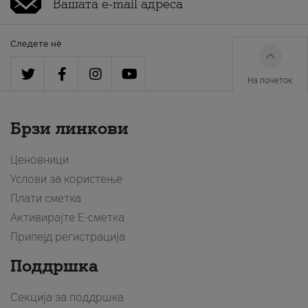
Следете нè
На почеток
Брзи линкови
Ценовници
Услови за користење
Плати сметка
Активирајте Е-сметка
Припејд регистрација
Поддршка
Секција за поддршка