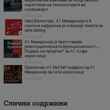
национална кампања за поодговорно
користење на технологијата во
сообраќајот
18.05.2026
Овој Валентајн, A1 Македонија и 6
скопски кафулиња ја отворија темата за
safe dating
16.02.2026
А1 Македонија ја претставува
револуционерната функционалност „
Подари на пријател“ за А1 Алфа
корисници
02.02.2026
Празничен A1 Net Sеf подарок од А1
Македонија за сите корисници
04.12.2025
Слични содржини