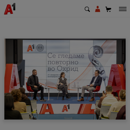
МК
EN
SQ
Приватни
Деловни
Поддршка
Надополни кредит
Плати сметка