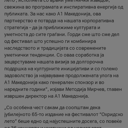
лето’, исполнета со врвни уметнички изведби,
свежина во програмата и инспиративна енергија од
публиката. За нас како A1 Македонија, ова
партнерство е потврда на нашата корпоративна
стратегија – да ја приближиме културата и
уметноста до сите граѓани. Горди сме што сме дел
од фестивал што успешно ги комбинира
наследството и традицијата со современите
уметнички тенденции. Со оваа соработка ја
зацврстуваме нашата визија за долгорочна
поддршка на културните иницијативи и со големо
задоволство ја најавуваме продолжената улога на
A1 Македонија како генерален спонзор и во
наредните години“, изјави Методија Мирчев, главен
извршен директор на A1 Македонија.
„Со особена чест сакам да соопштам дека
јубилејното 65-то издание на фестивалот “Охридско
лето” беше едно од најуспешните досега, со повеќе