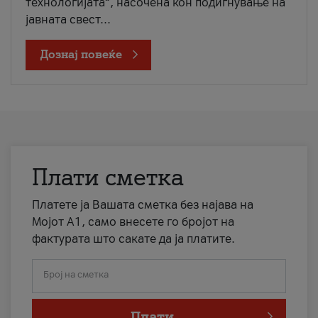
технологијата“, насочена кон подигнување на
јавната свест...
Дознај повеќе
Плати сметка
Платете ја Вашата сметка без најава на
Мојот А1, само внесете го бројот на
фактурата што сакате да ја платите.
Број на сметка
Плати