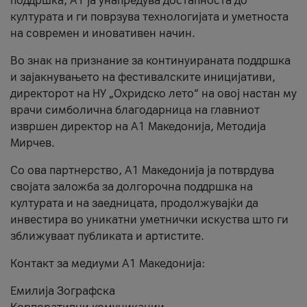
поддршка, A1 ја унапредува достапноста до
културата и ги поврзува технологијата и уметноста
на современ и иновативен начин.
Во знак на признание за континуираната поддршка
и зајакнувањето на фестивалските иницијативи,
директорот на НУ „Охридско лето“ на овој настан му
врачи симболична благодарница на главниот
извршен директор на A1 Македонија, Методија
Мирчев.
Со ова партнерство, A1 Македонија ја потврдува
својата заложба за долгорочна поддршка на
културата и на заедницата, продолжувајќи да
инвестира во уникатни уметнички искуства што ги
зближуваат публиката и артистите.
Контакт за медиуми А1 Македонија:
Емилија Зографска