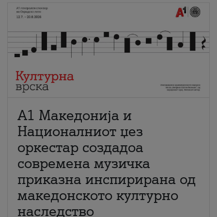
А1 Македонија и
Националниот џез
оркестар создадоа
современа музичка
приказна инспирирана од
македонското културно
наследство