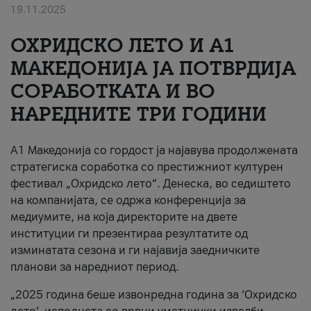
19.11.2025
За нас
ОХРИДСКО ЛЕТО И A1
#ПодобарОнлајн
МАКЕДОНИЈА ЈА ПОТВРДИЈА
СОРАБОТКАТА И ВО
НАРЕДНИТЕ ТРИ ГОДИНИ
A1 Македонија со гордост ја најавува продолжената
стратегиска соработка со престижниот културен
фестивал „Охридско лето“. Денеска, во седиштето
на компанијата, се одржа конференција за
медиумите, на која директорите на двете
институции ги презентираа резултатите од
изминатата сезона и ги најавија заедничките
планови за наредниот период.
„2025 година беше извонредна година за ‘Охридско