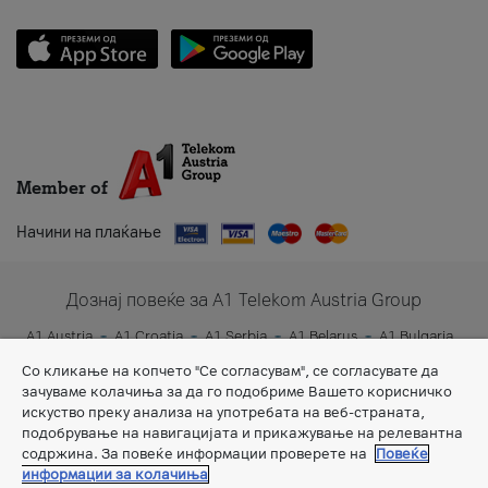
Member of
Начини на плаќање
Дознај повеќе за A1 Telekom Austria Group
A1 Austria
A1 Croatia
A1 Serbia
A1 Belarus
A1 Bulgaria
A1 Slovenia
A1 Digital
Со кликање на копчето "Се согласувам", се согласувате да
зачуваме колачиња за да го подобриме Вашето корисничко
искуство преку анализа на употребата на веб-страната,
подобрување на навигацијата и прикажување на релевантна
содржина. За повеќе информации проверете на
Повеќе
информации за колачиња