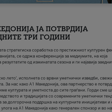
ЕДОНИЈА ЈА ПОТВРДИЈА
ДНИТЕ ТРИ ГОДИНИ
ната стратегиска соработка со престижниот културен ф
анијата, се одржа конференција за медиумите, на која
 резултатите од изминатата сезона и ги најавија заедн
ко лето’, исполнета со врвни уметнички изведби, свеж
а. За нас како A1 Македонија, ова партнерство е потврд
име културата и уметноста до сите граѓани. Горди сме 
ледството и традицијата со современите уметнички тен
а за долгорочна поддршка на културните иницијативи и 
 улога на A1 Македонија како генерален спонзор и во н