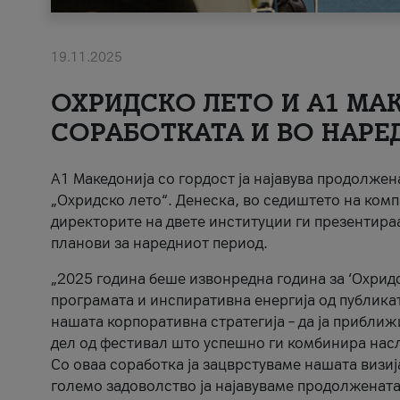
19.11.2025
ОХРИДСКО ЛЕТО И A1 МАК
СОРАБОТКАТА И ВО НАРЕ
A1 Македонија со гордост ја најавува продолже
„Охридско лето“. Денеска, во седиштето на комп
директорите на двете институции ги презентираа
планови за наредниот период.
„2025 година беше извонредна година за ‘Охридс
програмата и инспиративна енергија од публикат
нашата корпоративна стратегија – да ја приближ
дел од фестивал што успешно ги комбинира нас
Со оваа соработка ја зацврстуваме нашата визиј
големо задоволство ја најавуваме продолжената