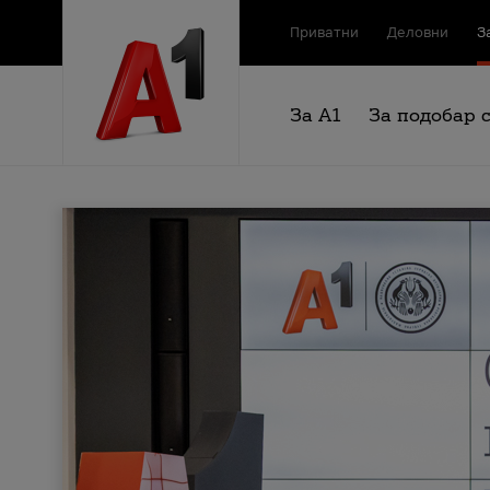
Приватни
Деловни
З
За А1
За подобар 