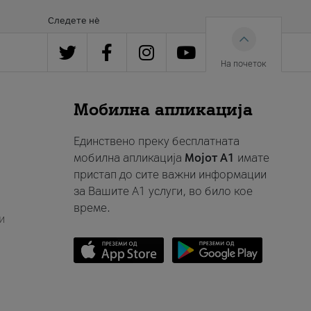
Следете нè
На почеток
Мобилна апликација
Единствено преку бесплатната
мобилна апликација
Мојот A1
имате
пристап до сите важни информации
за Вашите A1 услуги, во било кое
време.
и