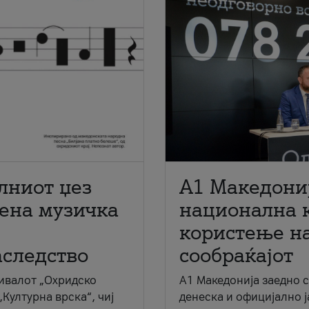
лниот џез
A1 Македони
мена музичка
национална 
користење на
аследство
сообраќајот
ивалот „Охридско
A1 Македонија заедно 
„Културна врска“, чиј
денеска и официјално 