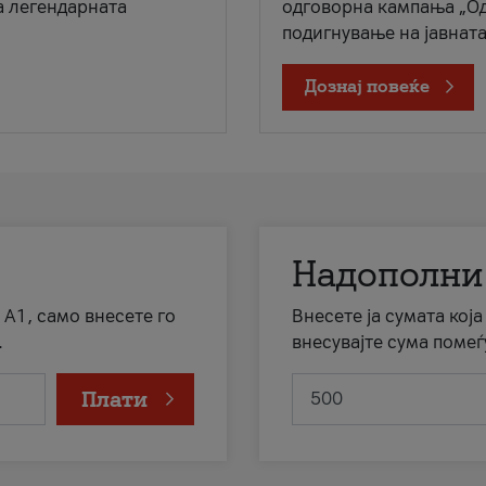
а легендарната
одговорна кампања „Од
подигнување на јавната 
Дознај повеќе
Надополни
 А1, само внесете го
Внесете ја сумата кој
.
внесувајте сума помеѓ
Плати