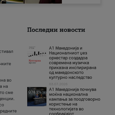
Последни новости
А1 Македонија и
естивал
Националниот џез
оркестар создадоа
современа музичка
ичките
приказна инспирирана
од македонското
културно наследство
ина во
03.07.2026
а на
A1 Македонија почнува
што сме
моќна национална
денции.
кампања за поодговорно
користење на
со
технологијата во
аредните
сообраќајот