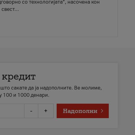
говорно со технологијата“, насочена кон
свест...
 кредит
а што сакате да ја надополните. Ве молиме,
у 100 и 1000 денари.
-
+
Надополни