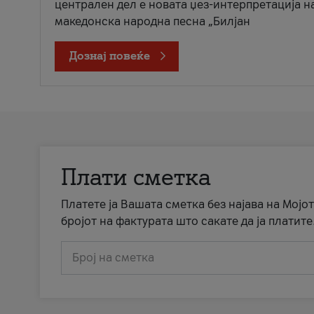
централен дел е новата џез-интерпретација н
македонска народна песна „Билјан
Дознај повеќе
Плати сметка
Платете ја Вашата сметка без најава на Мојот
бројот на фактурата што сакате да ја платите
Број на сметка