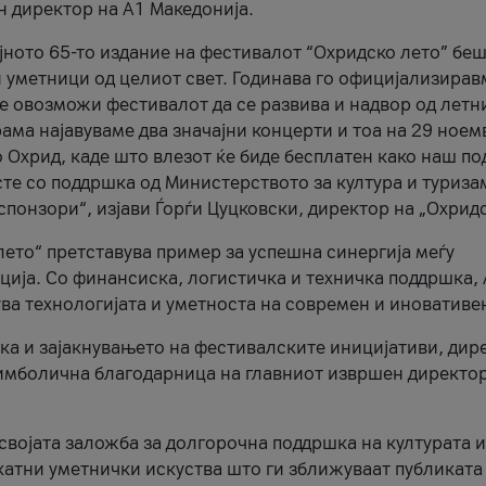
н директор на A1 Македонија.
јното 65-то издание на фестивалот “Охридско лето” беш
и уметници од целиот свет. Годинава го официјализирав
ое овозможи фестивалот да се развива и надвор од летн
ама најавуваме два значајни концерти и тоа на 29 ноем
 Охрид, каде што влезот ќе биде бесплатен како наш по
те со поддршка од Министерството за култура и туриза
понзори“, изјави Ѓорѓи Цуцковски, директор на „Охридс
лето“ претставува пример за успешна синергија меѓу
ија. Со финансиска, логистичка и техничка поддршка, 
ува технологијата и уметноста на современ и иновативе
ка и зајакнувањето на фестивалските иницијативи, дир
 симболична благодарница на главниот извршен директор
 својата заложба за долгорочна поддршка на културата и
катни уметнички искуства што ги зближуваат публиката