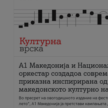
А1 Македонија и Национа
оркестар создадоа совре
приказна инспирирана од
македонското културно н
Во пресрет на овогодишното издание на фест
лето“, А1 Македонија ја претстави кампањата 