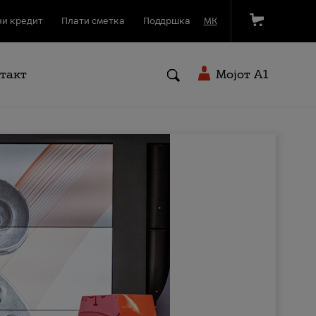
и кредит
Плати сметка
Поддршка
МК
такт
Мојот A1