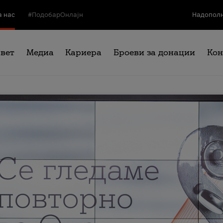
а нас
#ПодобарОнлајн
Надополн
свет
Медиа
Кариера
Броеви за донации
Кон