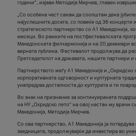
години“, изјави Методија Мирчев, главен изврше
„Со особена чест сакам да соопштам дека јубиле
најуспешните досега, со повеќе од 36 концерти 
стратегиското партнерство со А1 Македонија, к
месеци. Во рамките на постфестивалската прогр
Македонската филхармонија и на 20 декември во
верната публика. Фестивалот продолжува да рас
Претседателот на државата, нашите партнери и с
Партнерството меѓу A1 Македонија и „Охридско 
корпоративната одговорност и културната традиц
унапредува достапноста до културата и ги поврз
Во знак на признание за континуираната поддрш
на НУ „Охридско лето“ на овој настан му врачи
Македонија, Методија Мирчев.
Со ова партнерство, A1 Македонија ја потврдува
заедницата, продолжувајќи да инвестира во уни