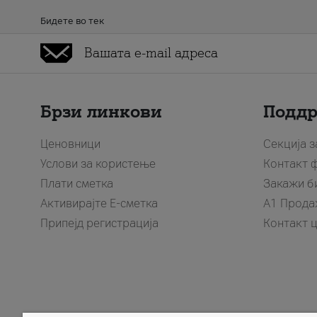
Бидете во тек
Брзи линкови
Подд
Ценовници
Секција 
Услови за користење
Контакт 
Плати сметка
Закажи б
Активирајте Е-сметка
A1 Прода
Припејд регистрација
Контакт 