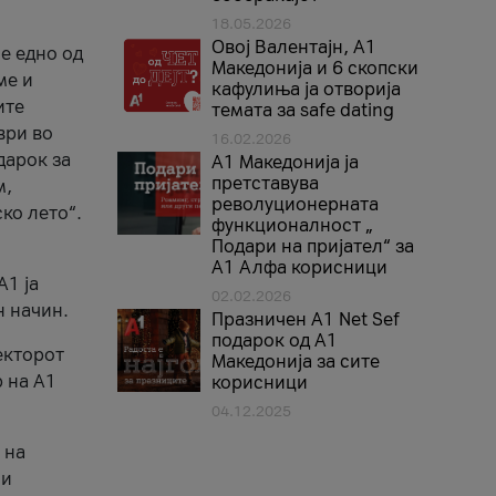
18.05.2026
Овој Валентајн, A1
е едно од
Македонија и 6 скопски
ме и
кафулиња ја отворија
ите
темата за safe dating
ври во
16.02.2026
дарок за
А1 Македонија ја
претставува
м,
револуционерната
ко лето“.
функционалност „
Подари на пријател“ за
А1 Алфа корисници
A1 ја
02.02.2026
н начин.
Празничен A1 Net Sеf
подарок од А1
екторот
Македонија за сите
 на A1
корисници
04.12.2025
 на
 и