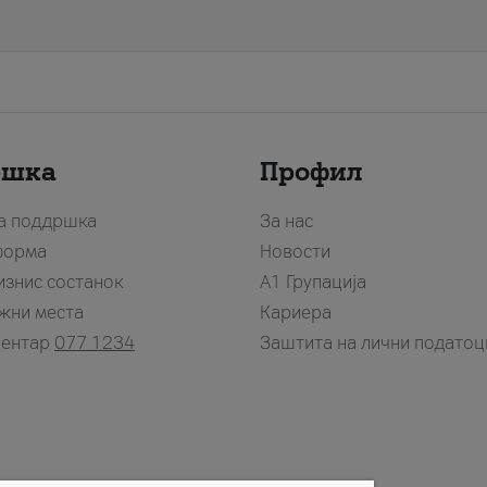
ршка
Профил
за поддршка
За нас
форма
Новости
изнис состанок
А1 Групација
жни места
Кариера
центар
077 1234
Заштита на лични податоц