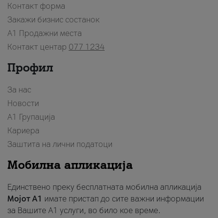
Контакт форма
Закажи бизнис состанок
A1 Продажни места
Контакт центар
077 1234
Профил
За нас
Новости
А1 Групација
Кариера
Заштита на лични податоци
Мобилна апликација
Единствено преку бесплатната мобилна апликација
Мојот A1
имате пристап до сите важни информации
за Вашите A1 услуги, во било кое време.