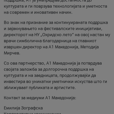
поддршка, A1 ја унапредува достапноста до
културата и ги поврзува технологијата и уметноста
на современ и иновативен начин.
Во знак на признание за континуираната поддршка
и зајакнувањето на фестивалските иницијативи,
директорот на НУ „Охридско лето“ на овој настан му
врачи симболична благодарница на главниот
извршен директор на A1 Македонија, Методија
Мирчев.
Со ова партнерство, A1 Македонија ја потврдува
својата заложба за долгорочна поддршка на
културата и на заедницата, продолжувајќи да
инвестира во уникатни уметнички искуства што ги
зближуваат публиката и артистите.
Контакт за медиуми А1 Македонија:
Емилија Зографска