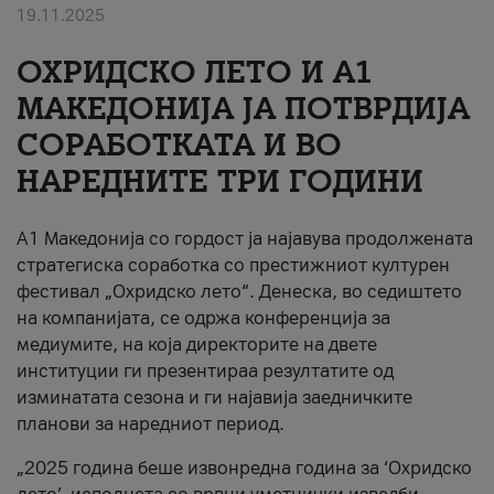
19.11.2025
За нас
ОХРИДСКО ЛЕТО И A1
#ПодобарОнлајн
МАКЕДОНИЈА ЈА ПОТВРДИЈА
СОРАБОТКАТА И ВО
НАРЕДНИТЕ ТРИ ГОДИНИ
A1 Македонија со гордост ја најавува продолжената
стратегиска соработка со престижниот културен
фестивал „Охридско лето“. Денеска, во седиштето
на компанијата, се одржа конференција за
медиумите, на која директорите на двете
институции ги презентираа резултатите од
изминатата сезона и ги најавија заедничките
планови за наредниот период.
„2025 година беше извонредна година за ‘Охридско