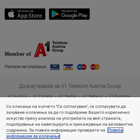
Member of
Начини на плаќање
Дознај повеќе за A1 Telekom Austria Group
A1 Austria
A1 Croatia
A1 Serbia
A1 Belarus
A1 Bulgaria
A1 Slovenia
A1 Digital
Со кликање на копчето "Се согласувам", се согласувате да
зачуваме колачиња за да го подобриме Вашето корисничко
искуство преку анализа на употребата на веб-страната,
подобрување на навигацијата и прикажување на релевантна
содржина. За повеќе информации проверете на
Повеќе
информации за колачиња