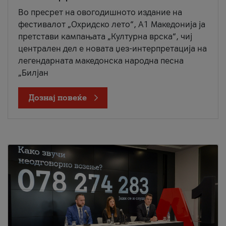
Во пресрет на овогодишното издание на
фестивалот „Охридско лето“, А1 Македонија ја
претстави кампањата „Културна врска“, чиј
централен дел е новата џез-интерпретација на
легендарната македонска народна песна
„Билјан
Дознај повеќе