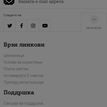
Следете нè
На почеток
Брзи линкови
Ценовници
Услови за користење
Плати сметка
Активирајте Е-сметка
Припејд регистрација
Поддршка
Секција за поддршка