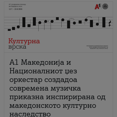
А1 Македонија и
Националниот џез
оркестар создадоа
современа музичка
приказна инспирирана од
македонското културно
наследство