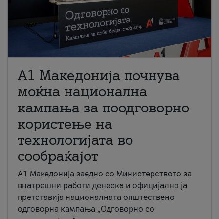
A1 Македонија почнува
моќна национална
кампања за поодговорно
користење на
технологијата во
сообраќајот
A1 Македонија заедно со Министерството за
внатрешни работи денеска и официјално ја
претставија националната општествено
одговорна кампања „Одговорно со