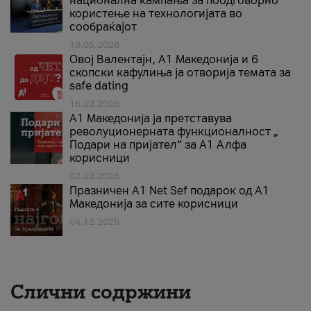
национална кампања за поодговорно
користење на технологијата во
сообраќајот
18.05.2026
Овој Валентајн, A1 Македонија и 6
скопски кафулиња ја отворија темата за
safe dating
16.02.2026
А1 Македонија ја претставува
револуционерната функционалност „
Подари на пријател“ за А1 Алфа
корисници
02.02.2026
Празничен A1 Net Sеf подарок од А1
Македонија за сите корисници
04.12.2025
Слични содржини