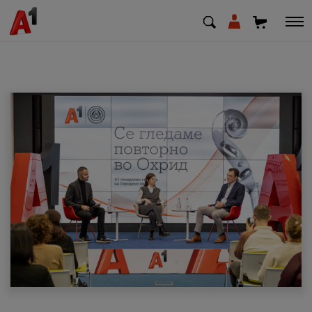
МК
EN
SQ
Приватни
Деловни
Поддршка
Надополни кредит
Плати сметка