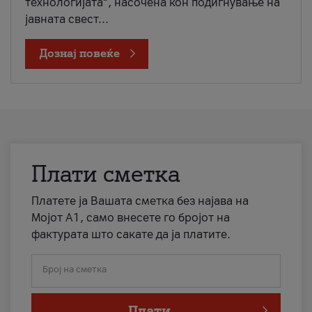
технологијата“, насочена кон подигнување на
јавната свест...
Дознај повеќе
Плати сметка
Платете ја Вашата сметка без најава на
Мојот А1, само внесете го бројот на
фактурата што сакате да ја платите.
Број на сметка
Плати