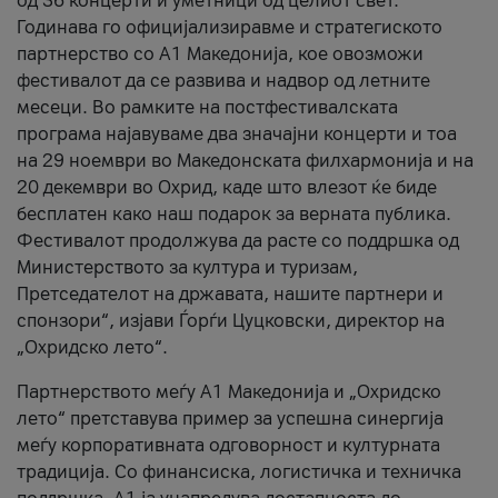
од 36 концерти и уметници од целиот свет.
Годинава го официјализиравме и стратегиското
партнерство со А1 Македонија, кое овозможи
фестивалот да се развива и надвор од летните
месеци. Во рамките на постфестивалската
програма најавуваме два значајни концерти и тоа
на 29 ноември во Македонската филхармонија и на
20 декември во Охрид, каде што влезот ќе биде
бесплатен како наш подарок за верната публика.
Фестивалот продолжува да расте со поддршка од
Министерството за култура и туризам,
Претседателот на државата, нашите партнери и
спонзори“, изјави Ѓорѓи Цуцковски, директор на
„Охридско лето“.
Партнерството меѓу A1 Македонија и „Охридско
лето“ претставува пример за успешна синергија
меѓу корпоративната одговорност и културната
традиција. Со финансиска, логистичка и техничка