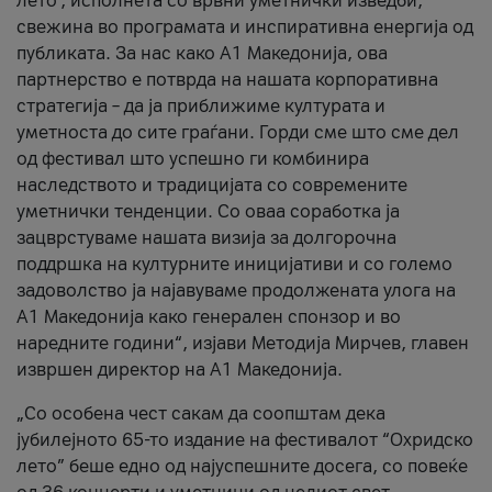
лето’, исполнета со врвни уметнички изведби,
свежина во програмата и инспиративна енергија од
публиката. За нас како A1 Македонија, ова
партнерство е потврда на нашата корпоративна
стратегија – да ја приближиме културата и
уметноста до сите граѓани. Горди сме што сме дел
од фестивал што успешно ги комбинира
наследството и традицијата со современите
уметнички тенденции. Со оваа соработка ја
зацврстуваме нашата визија за долгорочна
поддршка на културните иницијативи и со големо
задоволство ја најавуваме продолжената улога на
A1 Македонија како генерален спонзор и во
наредните години“, изјави Методија Мирчев, главен
извршен директор на A1 Македонија.
„Со особена чест сакам да соопштам дека
јубилејното 65-то издание на фестивалот “Охридско
лето” беше едно од најуспешните досега, со повеќе