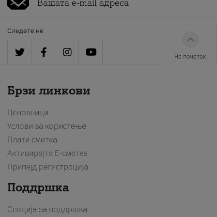
Следете нè
На почеток
Брзи линкови
Ценовници
Услови за користење
Плати сметка
Активирајте Е-сметка
Припејд регистрација
Поддршка
Секција за поддршка