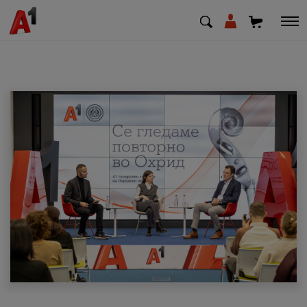
МК
EN
SQ
Приватни
Деловни
Поддршка
Надополни кредит
Плати сметка