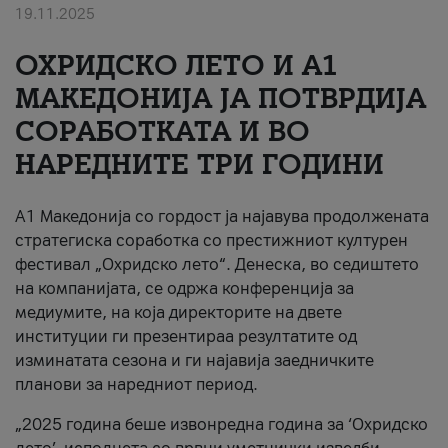
19.11.2025
За нас
ОХРИДСКО ЛЕТО И A1
#ПодобарОнлајн
МАКЕДОНИЈА ЈА ПОТВРДИЈА
СОРАБОТКАТА И ВО
НАРЕДНИТЕ ТРИ ГОДИНИ
A1 Македонија со гордост ја најавува продолжената
стратегиска соработка со престижниот културен
фестивал „Охридско лето“. Денеска, во седиштето
на компанијата, се одржа конференција за
медиумите, на која директорите на двете
институции ги презентираа резултатите од
изминатата сезона и ги најавија заедничките
планови за наредниот период.
„2025 година беше извонредна година за ‘Охридско