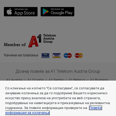
Member of
Начини на плаќање
Дознај повеќе за A1 Telekom Austria Group
A1 Austria
A1 Croatia
A1 Serbia
A1 Belarus
A1 Bulgaria
A1 Slovenia
A1 Digital
Со кликање на копчето "Се согласувам", се согласувате да
зачуваме колачиња за да го подобриме Вашето корисничко
искуство преку анализа на употребата на веб-страната,
подобрување на навигацијата и прикажување на релевантна
содржина. За повеќе информации проверете на
Повеќе
информации за колачиња