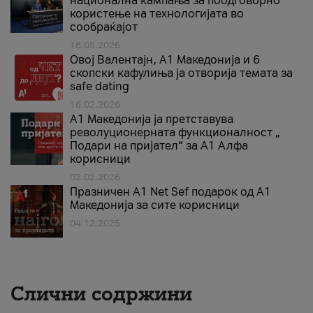
национална кампања за поодговорно
користење на технологијата во
сообраќајот
18.05.2026
Овој Валентајн, A1 Македонија и 6
скопски кафулиња ја отворија темата за
safe dating
16.02.2026
А1 Македонија ја претставува
револуционерната функционалност „
Подари на пријател“ за А1 Алфа
корисници
02.02.2026
Празничен A1 Net Sеf подарок од А1
Македонија за сите корисници
04.12.2025
Слични содржини