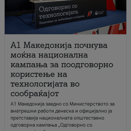
A1 Македонија почнува
моќна национална
кампања за поодговорно
користење на
технологијата во
сообраќајот
A1 Македонија заедно со Министерството за
внатрешни работи денеска и официјално ја
претставија националната општествено
одговорна кампања „Одговорно со