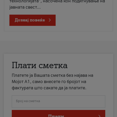
технологијата“, насочена кон подигнување на
јавната свест...
Дознај повеќе
Плати сметка
Платете ја Вашата сметка без најава на
Мојот А1, само внесете го бројот на
фактурата што сакате да ја платите.
Број на сметка
Плати