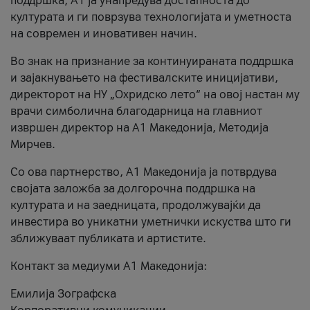
поддршка, A1 ја унапредува достапноста до
културата и ги поврзува технологијата и уметноста
на современ и иновативен начин.
Во знак на признание за континуираната поддршка
и зајакнувањето на фестивалските иницијативи,
директорот на НУ „Охридско лето“ на овој настан му
врачи симболична благодарница на главниот
извршен директор на A1 Македонија, Методија
Мирчев.
Со ова партнерство, A1 Македонија ја потврдува
својата заложба за долгорочна поддршка на
културата и на заедницата, продолжувајќи да
инвестира во уникатни уметнички искуства што ги
зближуваат публиката и артистите.
Контакт за медиуми А1 Македонија:
Емилија Зографска