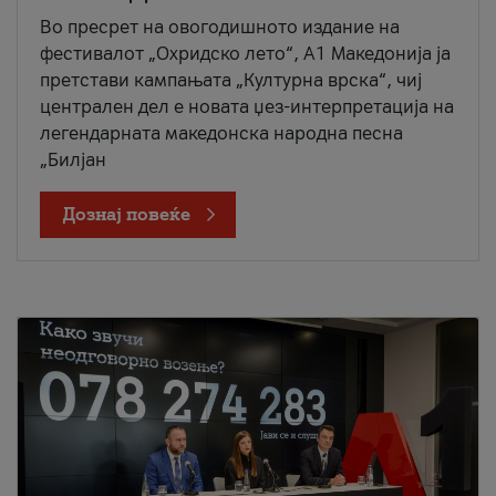
Во пресрет на овогодишното издание на
фестивалот „Охридско лето“, А1 Македонија ја
претстави кампањата „Културна врска“, чиј
централен дел е новата џез-интерпретација на
легендарната македонска народна песна
„Билјан
Дознај повеќе