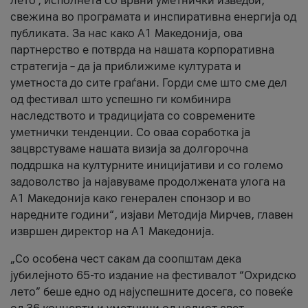
лето’, исполнета со врвни уметнички изведби,
свежина во програмата и инспиративна енергија од
публиката. За нас како A1 Македонија, ова
партнерство е потврда на нашата корпоративна
стратегија – да ја приближиме културата и
уметноста до сите граѓани. Горди сме што сме дел
од фестивал што успешно ги комбинира
наследството и традицијата со современите
уметнички тенденции. Со оваа соработка ја
зацврстуваме нашата визија за долгорочна
поддршка на културните иницијативи и со големо
задоволство ја најавуваме продолжената улога на
A1 Македонија како генерален спонзор и во
наредните години“, изјави Методија Мирчев, главен
извршен директор на A1 Македонија.
„Со особена чест сакам да соопштам дека
јубилејното 65-то издание на фестивалот “Охридско
лето” беше едно од најуспешните досега, со повеќе