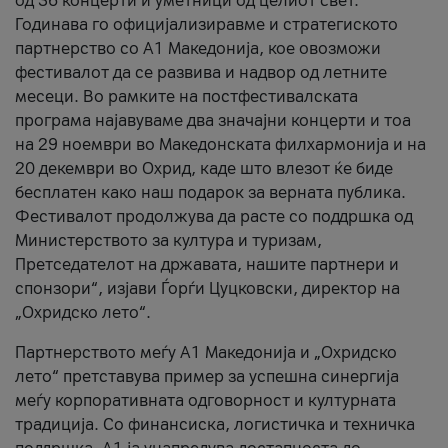
од 36 концерти и уметници од целиот свет.
Годинава го официјализиравме и стратегиското
партнерство со А1 Македонија, кое овозможи
фестивалот да се развива и надвор од летните
месеци. Во рамките на постфестивалската
програма најавуваме два значајни концерти и тоа
на 29 ноември во Македонската филхармонија и на
20 декември во Охрид, каде што влезот ќе биде
бесплатен како наш подарок за верната публика.
Фестивалот продолжува да расте со поддршка од
Министерството за култура и туризам,
Претседателот на државата, нашите партнери и
спонзори“, изјави Ѓорѓи Цуцковски, директор на
„Охридско лето“.
Партнерството меѓу A1 Македонија и „Охридско
лето“ претставува пример за успешна синергија
меѓу корпоративната одговорност и културната
традиција. Со финансиска, логистичка и техничка