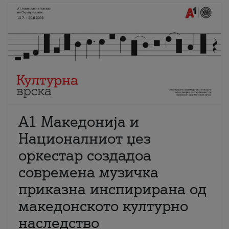
А1 Македонија и
Националниот џез
оркестар создадоа
современа музичка
приказна инспирирана од
македонското културно
наследство