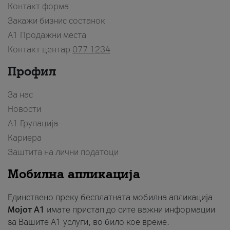
Контакт форма
Закажи бизнис состанок
A1 Продажни места
Контакт центар
077 1234
Профил
За нас
Новости
А1 Групација
Кариера
Заштита на лични податоци
Мобилна апликација
Единствено преку бесплатната мобилна апликација
Мојот A1
имате пристап до сите важни информации
за Вашите A1 услуги, во било кое време.