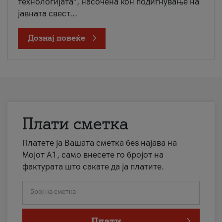
технологијата“, насочена кон подигнување на
јавната свест...
Дознај повеќе
Плати сметка
Платете ја Вашата сметка без најава на
Мојот А1, само внесете го бројот на
фактурата што сакате да ја платите.
Број на сметка
Плати