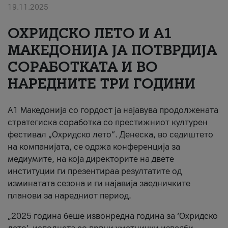
19.11.2025
За нас
ОХРИДСКО ЛЕТО И A1
#ПодобарОнлајн
МАКЕДОНИЈА ЈА ПОТВРДИЈА
СОРАБОТКАТА И ВО
НАРЕДНИТЕ ТРИ ГОДИНИ
A1 Македонија со гордост ја најавува продолжената
стратегиска соработка со престижниот културен
фестивал „Охридско лето“. Денеска, во седиштето
на компанијата, се одржа конференција за
медиумите, на која директорите на двете
институции ги презентираа резултатите од
изминатата сезона и ги најавија заедничките
планови за наредниот период.
„2025 година беше извонредна година за ‘Охридско