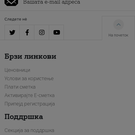
Следете нè
На почеток
Брзи линкови
Ценовници
Услови за користење
Плати сметка
Активирајте Е-сметка
Припејд регистрација
Поддршка
Секција за поддршка