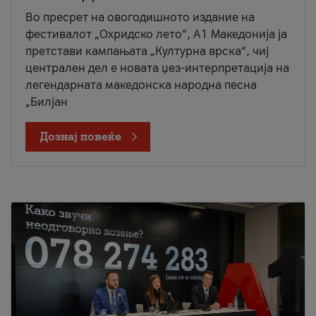
Во пресрет на овогодишното издание на
фестивалот „Охридско лето“, А1 Македонија ја
претстави кампањата „Културна врска“, чиј
централен дел е новата џез-интерпретација на
легендарната македонска народна песна
„Билјан
Дознај повеќе