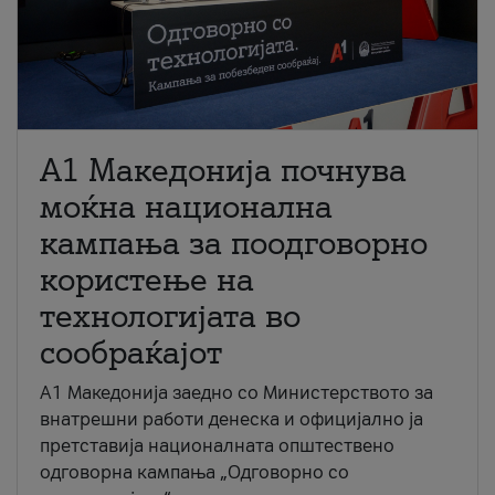
A1 Македонија почнува
моќна национална
кампања за поодговорно
користење на
технологијата во
сообраќајот
A1 Македонија заедно со Министерството за
внатрешни работи денеска и официјално ја
претставија националната општествено
одговорна кампања „Одговорно со