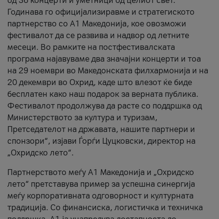
од 36 концерти и уметници од целиот свет.
Годинава го официјализиравме и стратегиското
партнерство со А1 Македонија, кое овозможи
фестивалот да се развива и надвор од летните
месеци. Во рамките на постфестивалската
програма најавуваме два значајни концерти и тоа
на 29 ноември во Македонската филхармонија и на
20 декември во Охрид, каде што влезот ќе биде
бесплатен како наш подарок за верната публика.
Фестивалот продолжува да расте со поддршка од
Министерството за култура и туризам,
Претседателот на државата, нашите партнери и
спонзори“, изјави Ѓорѓи Цуцковски, директор на
„Охридско лето“.
Партнерството меѓу A1 Македонија и „Охридско
лето“ претставува пример за успешна синергија
меѓу корпоративната одговорност и културната
традиција. Со финансиска, логистичка и техничка