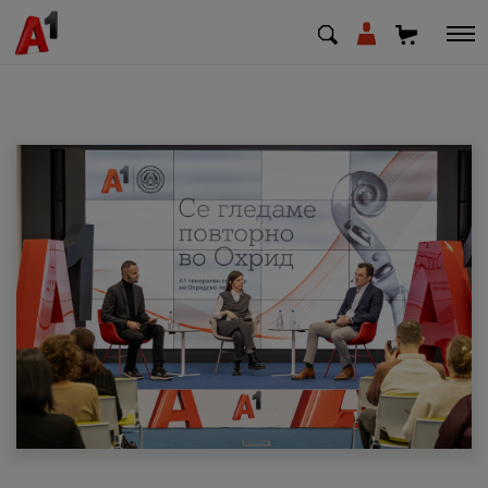
МК
EN
SQ
Приватни
Деловни
Поддршка
Надополни кредит
Плати сметка