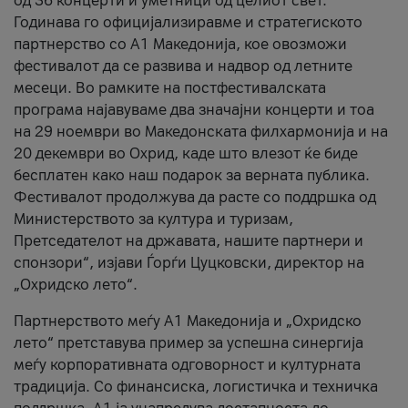
од 36 концерти и уметници од целиот свет.
Годинава го официјализиравме и стратегиското
партнерство со А1 Македонија, кое овозможи
фестивалот да се развива и надвор од летните
месеци. Во рамките на постфестивалската
програма најавуваме два значајни концерти и тоа
на 29 ноември во Македонската филхармонија и на
20 декември во Охрид, каде што влезот ќе биде
бесплатен како наш подарок за верната публика.
Фестивалот продолжува да расте со поддршка од
Министерството за култура и туризам,
Претседателот на државата, нашите партнери и
спонзори“, изјави Ѓорѓи Цуцковски, директор на
„Охридско лето“.
Партнерството меѓу A1 Македонија и „Охридско
лето“ претставува пример за успешна синергија
меѓу корпоративната одговорност и културната
традиција. Со финансиска, логистичка и техничка