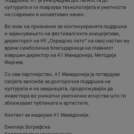
поддршка, A1 ја унапредува достапноста до
културата и ги поврзува технологијата и уметноста
на современ и иновативен начин.
Во знак на признание за континуираната поддршка
и зајакнувањето на фестивалските иницијативи,
директорот на НУ „Охридско лето“ на овој настан му
врачи симболична благодарница на главниот
извршен директор на A1 Македонија, Методија
Мирчев.
Со ова партнерство, A1 Македонија ја потврдува
својата заложба за долгорочна поддршка на
културата и на заедницата, продолжувајќи да
инвестира во уникатни уметнички искуства што ги
зближуваат публиката и артистите.
Контакт за медиуми А1 Македонија:
Емилија Зографска