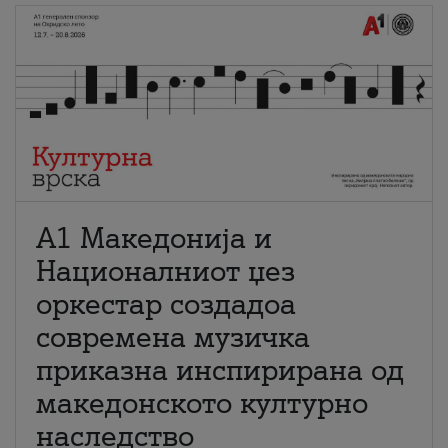
А1 Македонија и
Националниот џез
оркестар создадоа
современа музичка
приказна инспирирана од
македонското културно
наследство