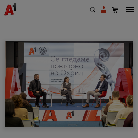
МК
EN
SQ
Приватни
Деловни
Поддршка
Надополни кредит
Плати сметка