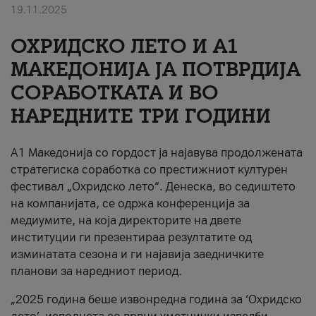
19.11.2025
За нас
ОХРИДСКО ЛЕТО И A1
#ПодобарОнлајн
МАКЕДОНИЈА ЈА ПОТВРДИЈА
СОРАБОТКАТА И ВО
НАРЕДНИТЕ ТРИ ГОДИНИ
A1 Македонија со гордост ја најавува продолжената
стратегиска соработка со престижниот културен
фестивал „Охридско лето“. Денеска, во седиштето
на компанијата, се одржа конференција за
медиумите, на која директорите на двете
институции ги презентираа резултатите од
изминатата сезона и ги најавија заедничките
планови за наредниот период.
„2025 година беше извонредна година за ‘Охридско