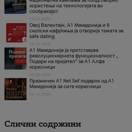
национална кампања за поодговорно
користење на технологијата во
сообраќајот
18.05.2026
Овој Валентајн, A1 Македонија и 6
скопски кафулиња ја отворија темата за
safe dating
16.02.2026
А1 Македонија ја претставува
револуционерната функционалност „
Подари на пријател“ за А1 Алфа
корисници
02.02.2026
Празничен A1 Net Sеf подарок од А1
Македонија за сите корисници
04.12.2025
Слични содржини