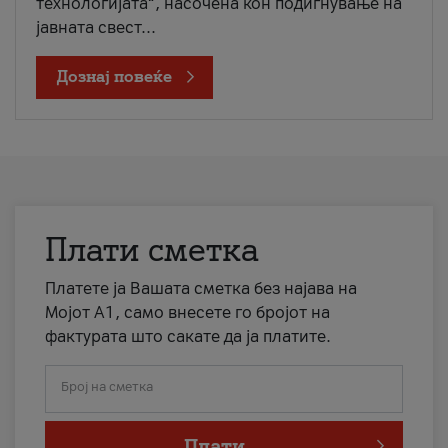
технологијата“, насочена кон подигнување на
јавната свест...
Дознај повеќе
Плати сметка
Платете ја Вашата сметка без најава на
Мојот А1, само внесете го бројот на
фактурата што сакате да ја платите.
Број на сметка
Плати