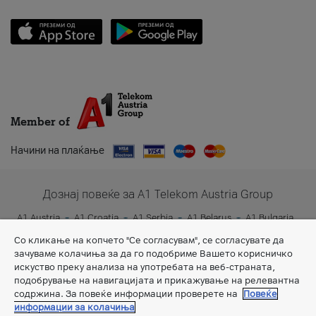
Member of
Начини на плаќање
Дознај повеќе за A1 Telekom Austria Group
A1 Austria
A1 Croatia
A1 Serbia
A1 Belarus
A1 Bulgaria
A1 Slovenia
A1 Digital
Со кликање на копчето "Се согласувам", се согласувате да
зачуваме колачиња за да го подобриме Вашето корисничко
искуство преку анализа на употребата на веб-страната,
подобрување на навигацијата и прикажување на релевантна
содржина. За повеќе информации проверете на
Повеќе
информации за колачиња