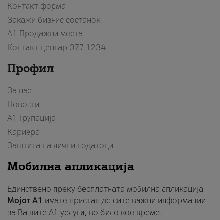
Контакт форма
Закажи бизнис состанок
A1 Продажни места
Контакт центар
077 1234
Профил
За нас
Новости
А1 Групација
Кариера
Заштита на лични податоци
Мобилна апликација
Единствено преку бесплатната мобилна апликација
Мојот A1
имате пристап до сите важни информации
за Вашите A1 услуги, во било кое време.