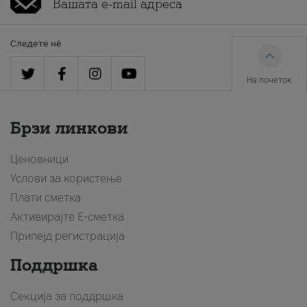
Следете нè
На почеток
Брзи линкови
Ценовници
Услови за користење
Плати сметка
Активирајте Е-сметка
Припејд регистрација
Поддршка
Секција за поддршка