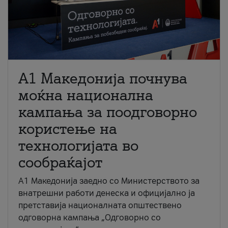
A1 Македонија почнува
моќна национална
кампања за поодговорно
користење на
технологијата во
сообраќајот
A1 Македонија заедно со Министерството за
внатрешни работи денеска и официјално ја
претставија националната општествено
одговорна кампања „Одговорно со