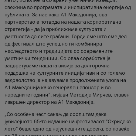
лето’, исполнета со врвни уметнички изведби,
свежина во програмата и инспиративна енергија од
публиката. За нас како A1 Македонија, ова
партнерство е потврда на нашата корпоративна
стратегија – да ја приближиме културата и
уметноста до сите граѓани. Горди сме што сме дел
од фестивал што успешно ги комбинира
наследството и традицијата со современите
уметнички тенденции. Со оваа соработка ја
зацврстуваме нашата визија за долгорочна
поддршка на културните иницијативи и со големо
задоволство ја најавуваме продолжената улога на
A1 Македонија како генерален спонзор и во
наредните години“, изјави Методија Мирчев, главен
извршен директор на A1 Македонија.
„Со особена чест сакам да соопштам дека
јубилејното 65-то издание на фестивалот “Охридско
лето” беше едно од најуспешните досега, со повеќе