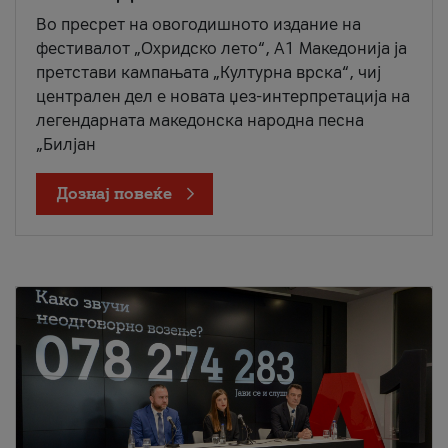
Во пресрет на овогодишното издание на
фестивалот „Охридско лето“, А1 Македонија ја
претстави кампањата „Културна врска“, чиј
централен дел е новата џез-интерпретација на
легендарната македонска народна песна
„Билјан
Дознај повеќе