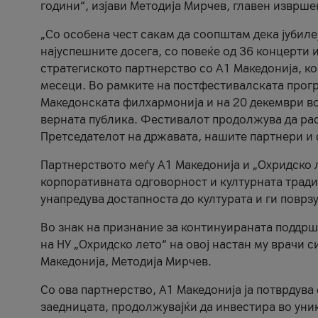
години“, изјави Методија Мирчев, главен изврше
„Со особена чест сакам да соопштам дека јубиле
најуспешните досега, со повеќе од 36 концерти 
стратегиското партнерство со А1 Македонија, к
месеци. Во рамките на постфестивалската прогр
Македонската филхармонија и на 20 декември во
верната публика. Фестивалот продолжува да рас
Претседателот на државата, нашите партнери и с
Партнерството меѓу A1 Македонија и „Охридско 
корпоративната одговорност и културната традиц
унапредува достапноста до културата и ги поврз
Во знак на признание за континуираната поддрш
на НУ „Охридско лето“ на овој настан му врачи
Македонија, Методија Мирчев.
Со ова партнерство, A1 Македонија ја потврдува
заедницата, продолжувајќи да инвестира во уни