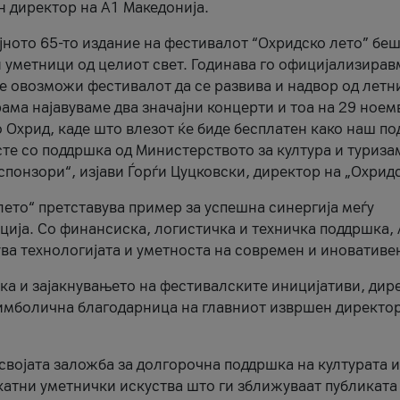
н директор на A1 Македонија.
јното 65-то издание на фестивалот “Охридско лето” беш
и уметници од целиот свет. Годинава го официјализирав
ое овозможи фестивалот да се развива и надвор од летн
ама најавуваме два значајни концерти и тоа на 29 ноем
 Охрид, каде што влезот ќе биде бесплатен како наш по
те со поддршка од Министерството за култура и туриза
понзори“, изјави Ѓорѓи Цуцковски, директор на „Охридс
лето“ претставува пример за успешна синергија меѓу
ија. Со финансиска, логистичка и техничка поддршка, 
ува технологијата и уметноста на современ и иновативе
ка и зајакнувањето на фестивалските иницијативи, дир
 симболична благодарница на главниот извршен директор
 својата заложба за долгорочна поддршка на културата и
катни уметнички искуства што ги зближуваат публиката