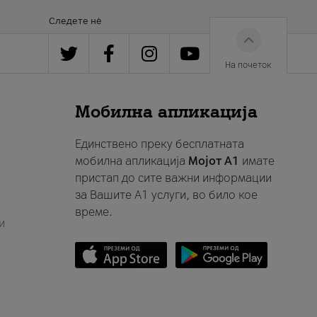
Следете нè
На почеток
Мобилна апликација
Единствено преку бесплатната
мобилна апликација
Мојот A1
имате
пристап до сите важни информации
за Вашите A1 услуги, во било кое
време.
и