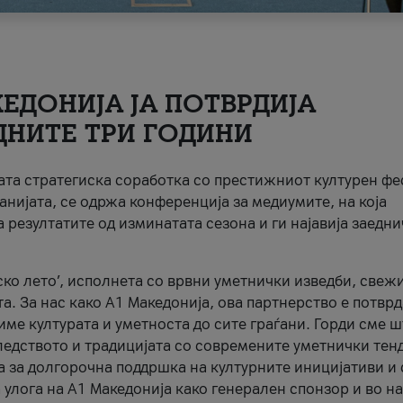
ЕДОНИЈА ЈА ПОТВРДИЈА
ДНИТЕ ТРИ ГОДИНИ
ната стратегиска соработка со престижниот културен ф
анијата, се одржа конференција за медиумите, на која
 резултатите од изминатата сезона и ги најавија заедн
ко лето’, исполнета со врвни уметнички изведби, свеж
а. За нас како A1 Македонија, ова партнерство е потврд
име културата и уметноста до сите граѓани. Горди сме 
ледството и традицијата со современите уметнички тен
а за долгорочна поддршка на културните иницијативи и 
 улога на A1 Македонија како генерален спонзор и во н