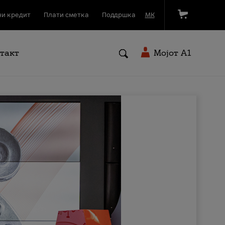
и кредит
Плати сметка
Поддршка
МК
такт
Мојот A1