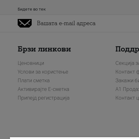
Бидете во тек
Брзи линкови
Подд
Ценовници
Секција 
Услови за користење
Контакт 
Плати сметка
Закажи б
Активирајте Е-сметка
A1 Прода
Припејд регистрација
Контакт 