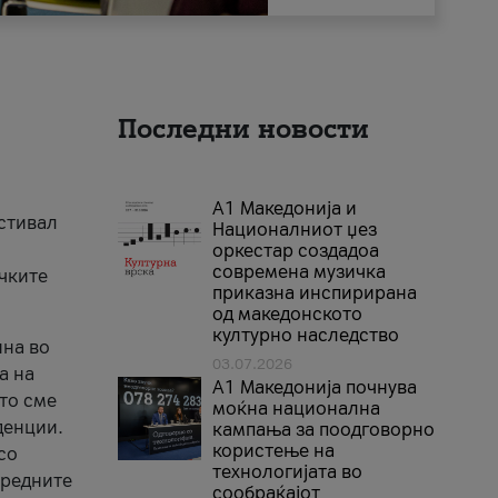
Последни новости
А1 Македонија и
естивал
Националниот џез
оркестар создадоа
современа музичка
ичките
приказна инспирирана
од македонското
културно наследство
ина во
03.07.2026
а на
A1 Македонија почнува
што сме
моќна национална
денции.
кампања за поодговорно
користење на
со
технологијата во
аредните
сообраќајот