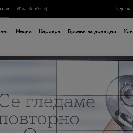
а нас
#ПодобарОнлајн
Надополн
свет
Медиа
Кариера
Броеви за донации
Кон