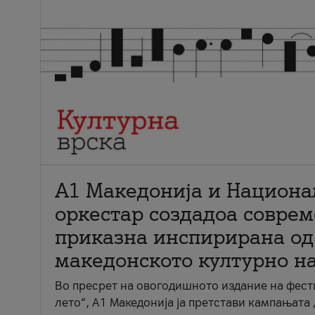
А1 Македонија и Национа
оркестар создадоа совре
приказна инспирирана од
македонското културно н
Во пресрет на овогодишното издание на фест
лето“, А1 Македонија ја претстави кампањата 