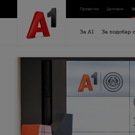
Приватни
Деловни
З
За А1
За подобар 