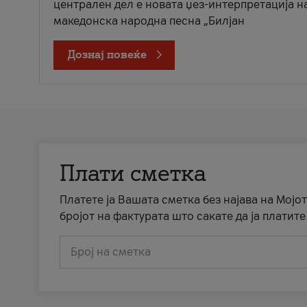
централен дел е новата џез-интерпретација н
македонска народна песна „Билјан
Дознај повеќе
Плати сметка
Платете ја Вашата сметка без најава на Мојот
бројот на фактурата што сакате да ја платите
Број на сметка