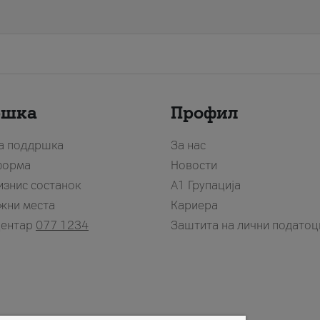
ршка
Профил
за поддршка
За нас
форма
Новости
изнис состанок
А1 Групација
жни места
Кариера
центар
077 1234
Заштита на лични податоц