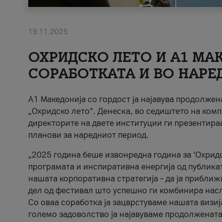
19.11.2025
ОХРИДСКО ЛЕТО И A1 МАК
СОРАБОТКАТА И ВО НАРЕ
A1 Македонија со гордост ја најавува продолже
„Охридско лето“. Денеска, во седиштето на комп
директорите на двете институции ги презентираа
планови за наредниот период.
„2025 година беше извонредна година за ‘Охридс
програмата и инспиративна енергија од публикат
нашата корпоративна стратегија – да ја приближ
дел од фестивал што успешно ги комбинира нас
Со оваа соработка ја зацврстуваме нашата визиј
големо задоволство ја најавуваме продолжената