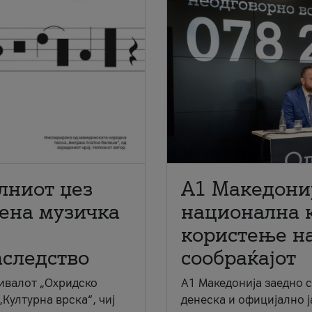
лниот џез
A1 Македони
мена музичка
национална 
користење на
аследство
сообраќајот
ивалот „Охридско
A1 Македонија заедно 
„Културна врска“, чиј
денеска и официјално 