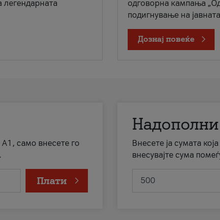
а легендарната
одговорна кампања „Од
подигнување на јавната 
Дознај повеќе
Надополни
 А1, само внесете го
Внесете ја сумата кој
.
внесувајте сума помеѓ
Плати