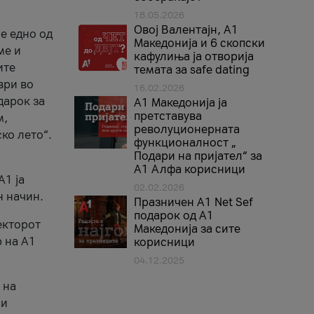
18.05.2026
Овој Валентајн, A1
е едно од
Македонија и 6 скопски
ме и
кафулиња ја отворија
ите
темата за safe dating
ври во
16.02.2026
дарок за
А1 Македонија ја
претставува
м,
револуционерната
ко лето“.
функционалност „
Подари на пријател“ за
А1 Алфа корисници
A1 ја
02.02.2026
н начин.
Празничен A1 Net Sеf
подарок од А1
екторот
Македонија за сите
 на A1
корисници
04.12.2025
 на
 и