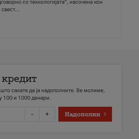
говорно со технологијата“, насочена кон
свест...
 кредит
а што сакате да ја надополните. Ве молиме,
у 100 и 1000 денари.
-
+
Надополни