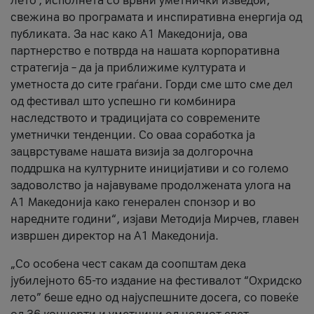
лето’, исполнета со врвни уметнички изведби,
свежина во програмата и инспиративна енергија од
публиката. За нас како A1 Македонија, ова
партнерство е потврда на нашата корпоративна
стратегија – да ја приближиме културата и
уметноста до сите граѓани. Горди сме што сме дел
од фестивал што успешно ги комбинира
наследството и традицијата со современите
уметнички тенденции. Со оваа соработка ја
зацврстуваме нашата визија за долгорочна
поддршка на културните иницијативи и со големо
задоволство ја најавуваме продолжената улога на
A1 Македонија како генерален спонзор и во
наредните години“, изјави Методија Мирчев, главен
извршен директор на A1 Македонија.
„Со особена чест сакам да соопштам дека
јубилејното 65-то издание на фестивалот “Охридско
лето” беше едно од најуспешните досега, со повеќе