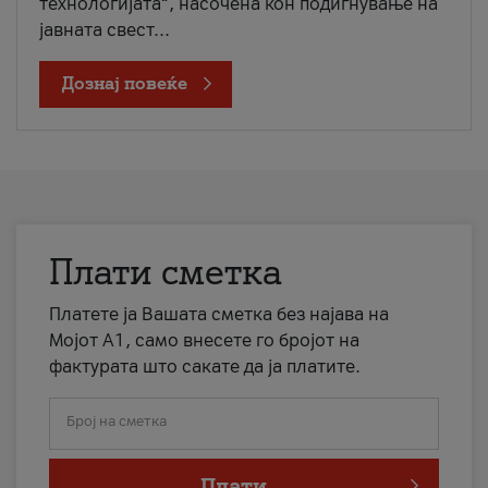
технологијата“, насочена кон подигнување на
јавната свест...
Дознај повеќе
Плати сметка
Платете ја Вашата сметка без најава на
Мојот А1, само внесете го бројот на
фактурата што сакате да ја платите.
Број на сметка
Плати