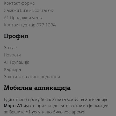
Контакт форма
Закажи бизнис состанок
A1 Продажни места
Контакт центар
077 1234
Профил
За нас
Новости
А1 Групација
Кариера
Заштита на лични податоци
Мобилна апликација
Единствено преку бесплатната мобилна апликација
Мојот A1
имате пристап до сите важни информации
за Вашите A1 услуги, во било кое време.