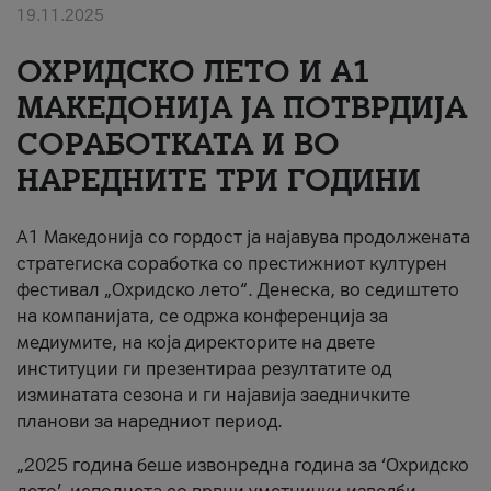
19.11.2025
За нас
ОХРИДСКО ЛЕТО И A1
#ПодобарОнлајн
МАКЕДОНИЈА ЈА ПОТВРДИЈА
СОРАБОТКАТА И ВО
НАРЕДНИТЕ ТРИ ГОДИНИ
A1 Македонија со гордост ја најавува продолжената
стратегиска соработка со престижниот културен
фестивал „Охридско лето“. Денеска, во седиштето
на компанијата, се одржа конференција за
медиумите, на која директорите на двете
институции ги презентираа резултатите од
изминатата сезона и ги најавија заедничките
планови за наредниот период.
„2025 година беше извонредна година за ‘Охридско