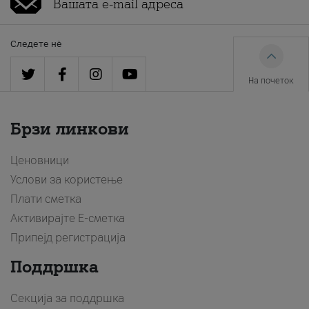
Следете нè
На почеток
Брзи линкови
Ценовници
Услови за користење
Плати сметка
Активирајте Е-сметка
Припејд регистрација
Поддршка
Секција за поддршка