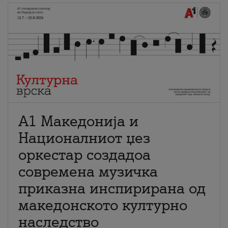
А1 Македонија и
Националниот џез
оркестар создадоа
современа музичка
приказна инспирирана од
македонското културно
наследство