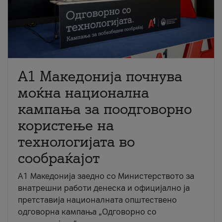
A1 Македонија почнува
моќна национална
кампања за поодговорно
користење на
технологијата во
сообраќајот
A1 Македонија заедно со Министерството за
внатрешни работи денеска и официјално ја
претставија националната општествено
одговорна кампања „Одговорно со