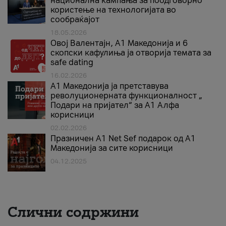
национална кампања за поодговорно
користење на технологијата во
сообраќајот
18.05.2026
Овој Валентајн, A1 Македонија и 6
скопски кафулиња ја отворија темата за
safe dating
16.02.2026
А1 Македонија ја претставува
револуционерната функционалност „
Подари на пријател“ за А1 Алфа
корисници
02.02.2026
Празничен A1 Net Sеf подарок од А1
Македонија за сите корисници
04.12.2025
Слични содржини