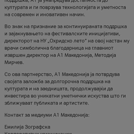
поддршка, A1 ја унапредува достапноста до
културата и ги поврзува технологијата и уметноста
на современ и иновативен начин.
Во знак на признание за континуираната поддршка
и зајакнувањето на фестивалските иницијативи,
директорот на НУ „Охридско лето“ на овој настан му
врачи симболична благодарница на главниот
извршен директор на A1 Македонија, Методија
Мирчев.
Со ова партнерство, A1 Македонија ја потврдува
својата заложба за долгорочна поддршка на
културата и на заедницата, продолжувајќи да
инвестира во уникатни уметнички искуства што ги
зближуваат публиката и артистите.
Контакт за медиуми А1 Македонија:
Емилија Зографска