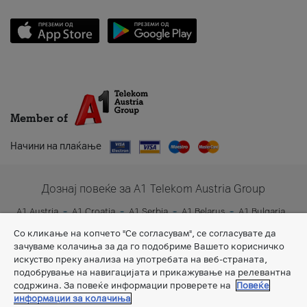
Member of
Начини на плаќање
Дознај повеќе за A1 Telekom Austria Group
A1 Austria
A1 Croatia
A1 Serbia
A1 Belarus
A1 Bulgaria
A1 Slovenia
A1 Digital
Со кликање на копчето "Се согласувам", се согласувате да
зачуваме колачиња за да го подобриме Вашето корисничко
искуство преку анализа на употребата на веб-страната,
подобрување на навигацијата и прикажување на релевантна
содржина. За повеќе информации проверете на
Повеќе
информации за колачиња