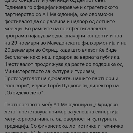
од 36 концерти и уметници од целиот свет.
Годинава го официјализиравме и стратегиското
партнерство со А1 Македонија, кое овозможи
фестивалот да се развива и надвор од летните
месеци. Во рамките на постфестивалската
програма најавуваме два значајни концерти и тоа
на 29 ноември во Македонската филхармонија и на
20 декември во Охрид, каде што влезот ќе биде
бесплатен како наш подарок за верната публика.
Фестивалот продолжува да расте со поддршка од
Министерството за култура и туризам,
Претседателот на државата, нашите партнери и
спонзори“, изјави Ѓорѓи Цуцковски, директор на
„Охридско лето“.
Партнерството меѓу A1 Македонија и „Охридско
лето“ претставува пример за успешна синергија
меѓу корпоративната одговорност и културната
традиција. Со финансиска, логистичка и техничка