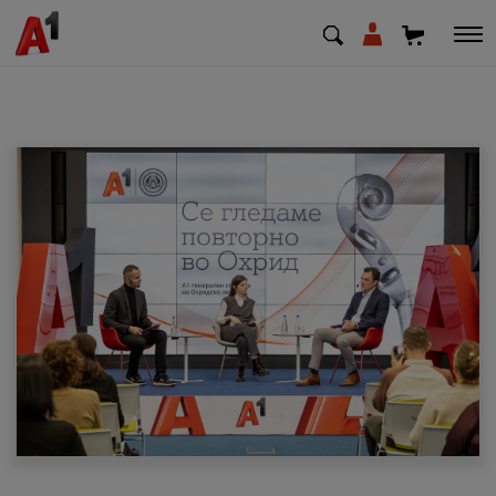
МК
EN
SQ
Приватни
Деловни
Поддршка
Надополни кредит
Плати сметка