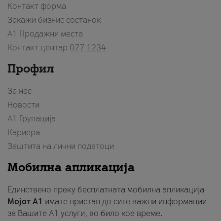
Контакт форма
Закажи бизнис состанок
A1 Продажни места
Контакт центар
077 1234
Профил
За нас
Новости
А1 Групација
Кариера
Заштита на лични податоци
Мобилна апликација
Единствено преку бесплатната мобилна апликација
Мојот A1
имате пристап до сите важни информации
за Вашите A1 услуги, во било кое време.