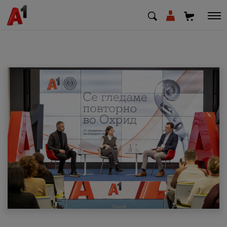
МК
EN
SQ
Приватни
Деловни
Поддршка
Надополни кредит
Плати сметка