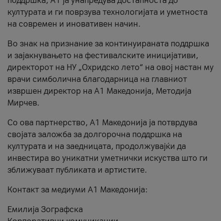
поддршка, A1 ја унапредува достапноста до
културата и ги поврзува технологијата и уметноста
на современ и иновативен начин.
Во знак на признание за континуираната поддршка
и зајакнувањето на фестивалските иницијативи,
директорот на НУ „Охридско лето“ на овој настан му
врачи симболична благодарница на главниот
извршен директор на A1 Македонија, Методија
Мирчев.
Со ова партнерство, A1 Македонија ја потврдува
својата заложба за долгорочна поддршка на
културата и на заедницата, продолжувајќи да
инвестира во уникатни уметнички искуства што ги
зближуваат публиката и артистите.
Контакт за медиуми А1 Македонија:
Емилија Зографска