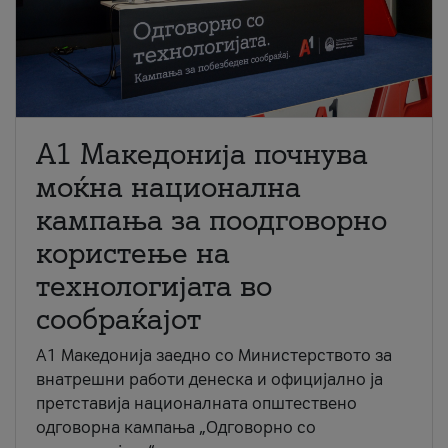
A1 Македонија почнува
моќна национална
кампања за поодговорно
користење на
технологијата во
сообраќајот
A1 Македонија заедно со Министерството за
внатрешни работи денеска и официјално ја
претставија националната општествено
одговорна кампања „Одговорно со