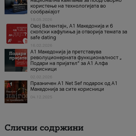
национална кампања за поодговорно
користење на технологијата во
сообраќајот
18.05.2026
Овој Валентајн, A1 Македонија и 6
скопски кафулиња ја отворија темата за
safe dating
16.02.2026
А1 Македонија ја претставува
револуционерната функционалност „
Подари на пријател“ за А1 Алфа
корисници
02.02.2026
Празничен A1 Net Sеf подарок од А1
Македонија за сите корисници
04.12.2025
Слични содржини