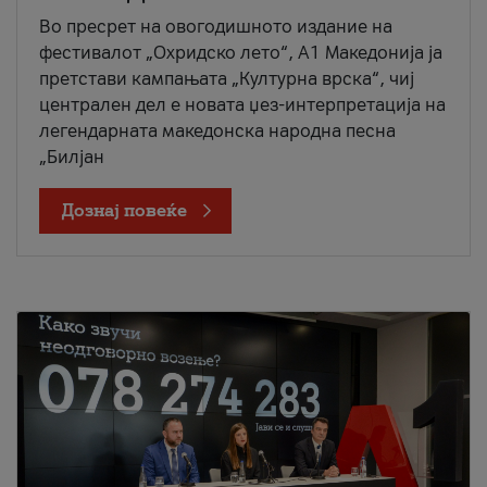
Во пресрет на овогодишното издание на
фестивалот „Охридско лето“, А1 Македонија ја
претстави кампањата „Културна врска“, чиј
централен дел е новата џез-интерпретација на
легендарната македонска народна песна
„Билјан
Дознај повеќе