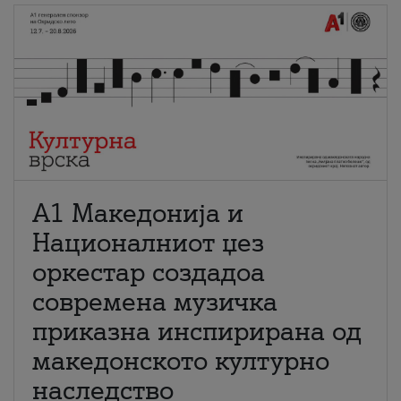
А1 Македонија и
Националниот џез
оркестар создадоа
современа музичка
приказна инспирирана од
македонското културно
наследство