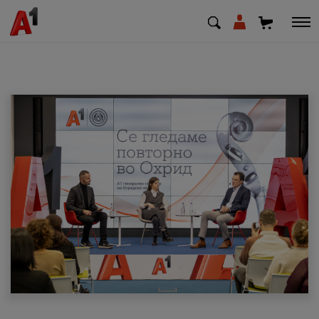
МК
EN
SQ
Приватни
Деловни
Поддршка
Надополни кредит
Плати сметка