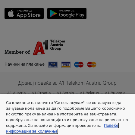
Member of
Начини на плаќање
Дознај повеќе за A1 Telekom Austria Group
A1 Austria
A1 Croatia
A1 Serbia
A1 Belarus
A1 Bulgaria
A1 Slovenia
A1 Digital
Со кликање на копчето "Се согласувам", се согласувате да
зачуваме колачиња за да го подобриме Вашето корисничко
искуство преку анализа на употребата на веб-страната,
подобрување на навигацијата и прикажување на релевантна
содржина. За повеќе информации проверете на
Повеќе
информации за колачиња