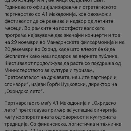
од 36 концерти и уметници од целиот свет.
Годинава го официјализиравме и стратегиското
партнерство со А1 Македонија, кое овозможи
фестивалот да се развива и надвор од летните
месеци. Во рамките на постфестивалската
програма најавуваме два значајни концерти и тоа
на 29 ноември во Македонската филхармонија и на
20 декември во Охрид, каде што влезот ќе биде
бесплатен како наш подарок за верната публика.
Фестивалот продолжува да расте со поддршка од
Министерството за култура и туризам,
Претседателот на државата, нашите партнери и
спонзори“, изјави Ѓорѓи Цуцковски, директор на
„Охридско лето“.
Партнерството меѓу A1 Македонија и „Охридско
лето“ претставува пример за успешна синергија
меѓу корпоративната одговорност и културната
традиција. Со финансиска, логистичка и техничка