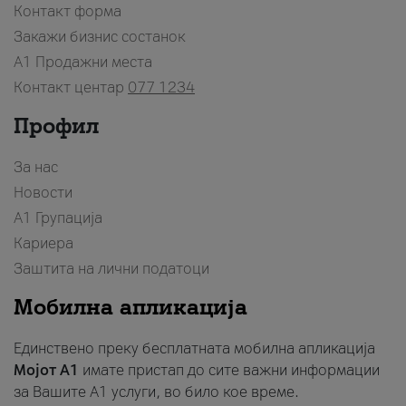
Контакт форма
Закажи бизнис состанок
A1 Продажни места
Контакт центар
077 1234
Профил
За нас
Новости
А1 Групација
Кариера
Заштита на лични податоци
Мобилна апликација
Единствено преку бесплатната мобилна апликација
Мојот A1
имате пристап до сите важни информации
за Вашите A1 услуги, во било кое време.