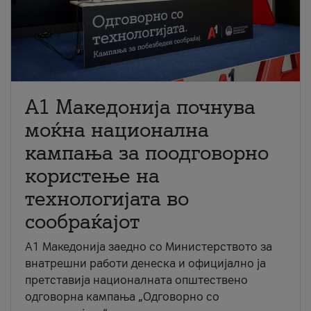
A1 Македонија почнува
моќна национална
кампања за поодговорно
користење на
технологијата во
сообраќајот
A1 Македонија заедно со Министерството за
внатрешни работи денеска и официјално ја
претставија националната општествено
одговорна кампања „Одговорно со