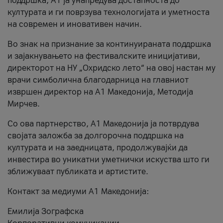
поддршка, A1 ја унапредува достапноста до
културата и ги поврзува технологијата и уметноста
на современ и иновативен начин.
Во знак на признание за континуираната поддршка
и зајакнувањето на фестивалските иницијативи,
директорот на НУ „Охридско лето“ на овој настан му
врачи симболична благодарница на главниот
извршен директор на A1 Македонија, Методија
Мирчев.
Со ова партнерство, A1 Македонија ја потврдува
својата заложба за долгорочна поддршка на
културата и на заедницата, продолжувајќи да
инвестира во уникатни уметнички искуства што ги
зближуваат публиката и артистите.
Контакт за медиуми А1 Македонија:
Емилија Зографска