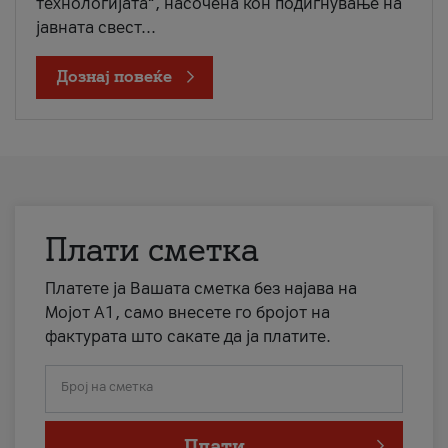
технологијата“, насочена кон подигнување на
јавната свест...
Дознај повеќе
Плати сметка
Платете ја Вашата сметка без најава на
Мојот А1, само внесете го бројот на
фактурата што сакате да ја платите.
Број на сметка
Плати