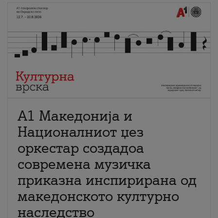
А1 Македонија и
Националниот џез
оркестар создадоа
современа музичка
приказна инспирирана од
македонското културно
наследство