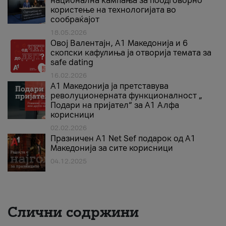
национална кампања за поодговорно
користење на технологијата во
сообраќајот
18.05.2026
Овој Валентајн, A1 Македонија и 6
скопски кафулиња ја отворија темата за
safe dating
16.02.2026
А1 Македонија ја претставува
револуционерната функционалност „
Подари на пријател“ за А1 Алфа
корисници
02.02.2026
Празничен A1 Net Sеf подарок од А1
Македонија за сите корисници
04.12.2025
Слични содржини