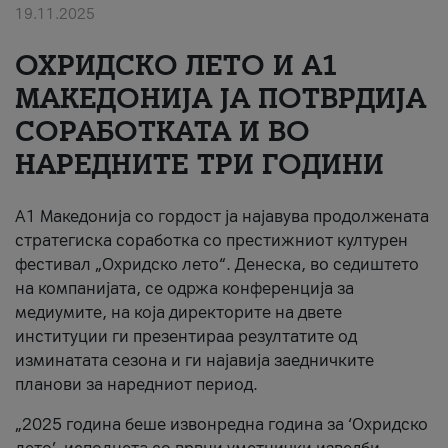
19.11.2025
За нас
ОХРИДСКО ЛЕТО И A1
#ПодобарОнлајн
МАКЕДОНИЈА ЈА ПОТВРДИЈА
СОРАБОТКАТА И ВО
НАРЕДНИТЕ ТРИ ГОДИНИ
A1 Македонија со гордост ја најавува продолжената
стратегиска соработка со престижниот културен
фестивал „Охридско лето“. Денеска, во седиштето
на компанијата, се одржа конференција за
медиумите, на која директорите на двете
институции ги презентираа резултатите од
изминатата сезона и ги најавија заедничките
планови за наредниот период.
„2025 година беше извонредна година за ‘Охридско