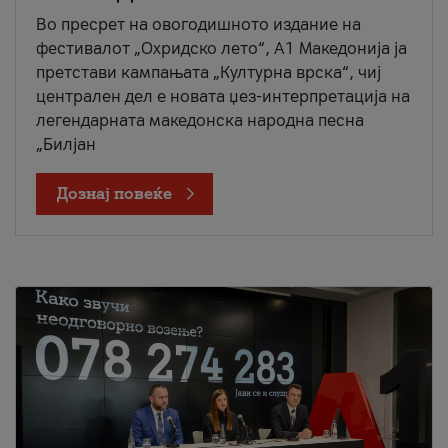
Во пресрет на овогодишното издание на
фестивалот „Охридско лето“, А1 Македонија ја
претстави кампањата „Културна врска“, чиј
централен дел е новата џез-интерпретација на
легендарната македонска народна песна
„Билјан
Дознај повеќе