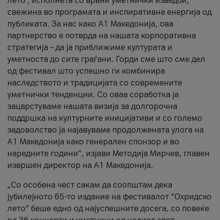
лето’, исполнета со врвни уметнички изведби,
свежина во програмата и инспиративна енергија од
публиката. За нас како A1 Македонија, ова
партнерство е потврда на нашата корпоративна
стратегија – да ја приближиме културата и
уметноста до сите граѓани. Горди сме што сме дел
од фестивал што успешно ги комбинира
наследството и традицијата со современите
уметнички тенденции. Со оваа соработка ја
зацврстуваме нашата визија за долгорочна
поддршка на културните иницијативи и со големо
задоволство ја најавуваме продолжената улога на
A1 Македонија како генерален спонзор и во
наредните години“, изјави Методија Мирчев, главен
извршен директор на A1 Македонија.
„Со особена чест сакам да соопштам дека
јубилејното 65-то издание на фестивалот “Охридско
лето” беше едно од најуспешните досега, со повеќе