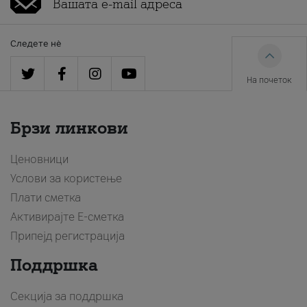
Следете нè
На почеток
Брзи линкови
Ценовници
Услови за користење
Плати сметка
Активирајте Е-сметка
Припејд регистрација
Поддршка
Секција за поддршка