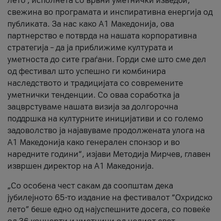
лето’, исполнета со врвни уметнички изведби,
свежина во програмата и инспиративна енергија од
публиката. За нас како A1 Македонија, ова
партнерство е потврда на нашата корпоративна
стратегија – да ја приближиме културата и
уметноста до сите граѓани. Горди сме што сме дел
од фестивал што успешно ги комбинира
наследството и традицијата со современите
уметнички тенденции. Со оваа соработка ја
зацврстуваме нашата визија за долгорочна
поддршка на културните иницијативи и со големо
задоволство ја најавуваме продолжената улога на
A1 Македонија како генерален спонзор и во
наредните години“, изјави Методија Мирчев, главен
извршен директор на A1 Македонија.
„Со особена чест сакам да соопштам дека
јубилејното 65-то издание на фестивалот “Охридско
лето” беше едно од најуспешните досега, со повеќе