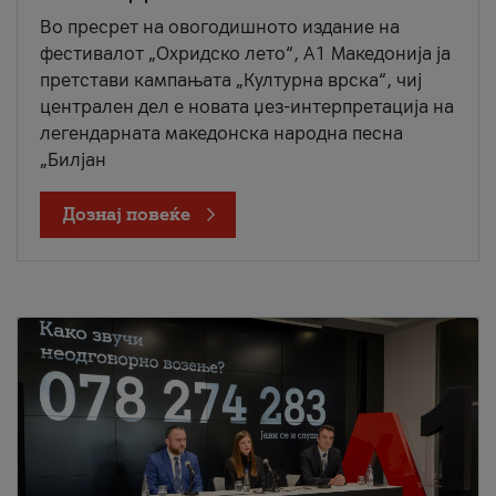
Во пресрет на овогодишното издание на
фестивалот „Охридско лето“, А1 Македонија ја
претстави кампањата „Културна врска“, чиј
централен дел е новата џез-интерпретација на
легендарната македонска народна песна
„Билјан
Дознај повеќе