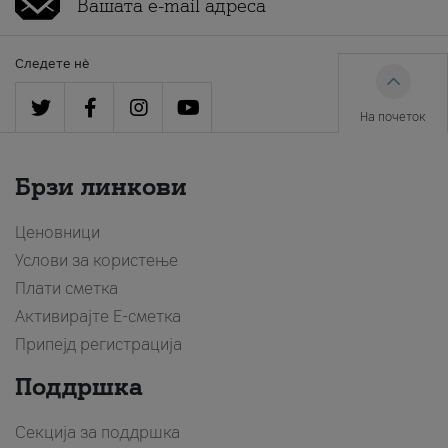
Следете нè
На почеток
Брзи линкови
Ценовници
Услови за користење
Плати сметка
Активирајте Е-сметка
Припејд регистрација
Поддршка
Секција за поддршка