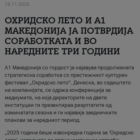
19.11.2025
За нас
ОХРИДСКО ЛЕТО И A1
#ПодобарОнлајн
МАКЕДОНИЈА ЈА ПОТВРДИЈА
СОРАБОТКАТА И ВО
НАРЕДНИТЕ ТРИ ГОДИНИ
A1 Македонија со гордост ја најавува продолжената
стратегиска соработка со престижниот културен
фестивал „Охридско лето“. Денеска, во седиштето
на компанијата, се одржа конференција за
медиумите, на која директорите на двете
институции ги презентираа резултатите од
изминатата сезона и ги најавија заедничките
планови за наредниот период.
„2025 година беше извонредна година за ‘Охридско