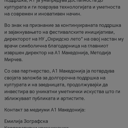
поддршка, A1 ја унапредува достапноста до
културата и ги поврзува технологијата и уметноста
на современ и иновативен начин.
Во знак на признание за континуираната поддршка
и зајакнувањето на фестивалските иницијативи,
директорот на НУ „Охридско лето“ на овој настан му
врачи симболична благодарница на главниот
извршен директор на A1 Македонија, Методија
Мирчев.
Со ова партнерство, A1 Македонија ја потврдува
својата заложба за долгорочна поддршка на
културата и на заедницата, продолжувајќи да
инвестира во уникатни уметнички искуства што ги
зближуваат публиката и артистите.
Контакт за медиуми А1 Македонија:
Емилија Зографска