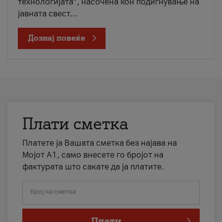
технологијата“, насочена кон подигнување на
јавната свест...
Дознај повеќе
Плати сметка
Платете ја Вашата сметка без најава на
Мојот А1, само внесете го бројот на
фактурата што сакате да ја платите.
Број на сметка
Плати