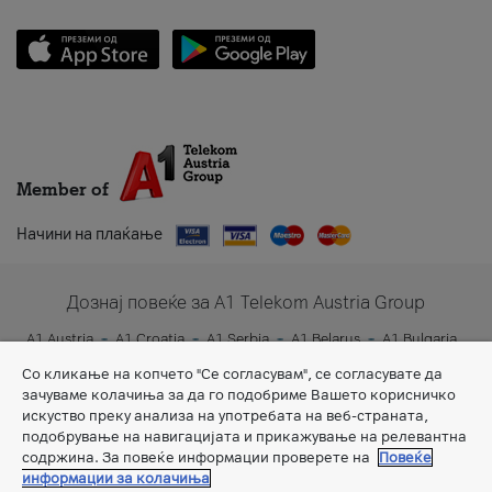
Member of
Начини на плаќање
Дознај повеќе за A1 Telekom Austria Group
A1 Austria
A1 Croatia
A1 Serbia
A1 Belarus
A1 Bulgaria
A1 Slovenia
A1 Digital
Со кликање на копчето "Се согласувам", се согласувате да
зачуваме колачиња за да го подобриме Вашето корисничко
искуство преку анализа на употребата на веб-страната,
подобрување на навигацијата и прикажување на релевантна
содржина. За повеќе информации проверете на
Повеќе
информации за колачиња