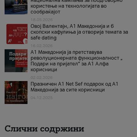
национална кампања за поодговорно
користење на технологијата во
сообраќајот
18.05.2026
Овој Валентајн, A1 Македонија и 6
скопски кафулиња ја отворија темата за
safe dating
16.02.2026
А1 Македонија ја претставува
револуционерната функционалност „
Подари на пријател“ за А1 Алфа
корисници
02.02.2026
Празничен A1 Net Sеf подарок од А1
Македонија за сите корисници
04.12.2025
Слични содржини