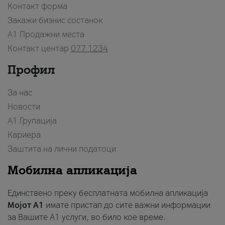
Контакт форма
Закажи бизнис состанок
A1 Продажни места
Контакт центар
077 1234
Профил
За нас
Новости
А1 Групација
Кариера
Заштита на лични податоци
Мобилна апликација
Единствено преку бесплатната мобилна апликација
Мојот A1
имате пристап до сите важни информации
за Вашите A1 услуги, во било кое време.