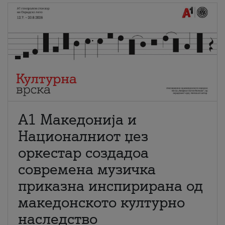
А1 Македонија и
Националниот џез
оркестар создадоа
современа музичка
приказна инспирирана од
македонското културно
наследство