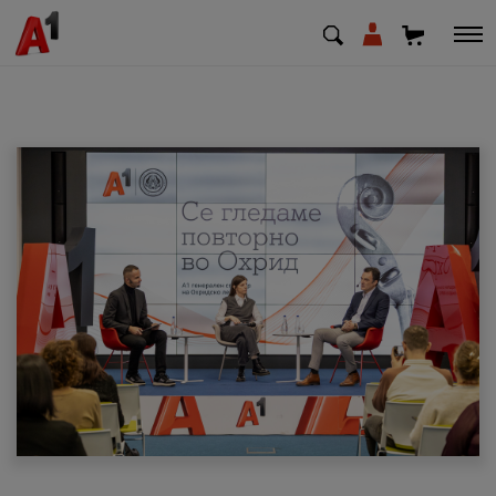
МК
EN
SQ
Приватни
Деловни
Поддршка
Надополни кредит
Плати сметка