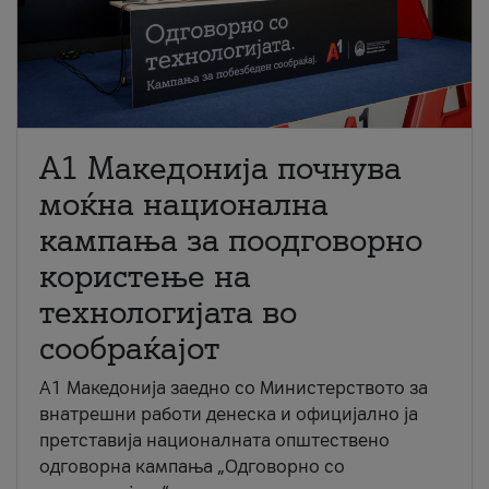
A1 Македонија почнува
моќна национална
кампања за поодговорно
користење на
технологијата во
сообраќајот
A1 Македонија заедно со Министерството за
внатрешни работи денеска и официјално ја
претставија националната општествено
одговорна кампања „Одговорно со