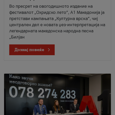
Во пресрет на овогодишното издание на
фестивалот „Охридско лето“, А1 Македонија ја
претстави кампањата „Културна врска“, чиј
централен дел е новата џез-интерпретација на
легендарната македонска народна песна
„Билјан
Дознај повеќе