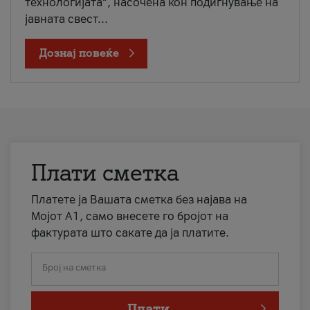
технологијата“, насочена кон подигнување на
јавната свест...
Дознај повеќе
Плати сметка
Платете ја Вашата сметка без најава на
Мојот А1, само внесете го бројот на
фактурата што сакате да ја платите.
Број на сметка
Плати