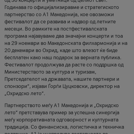
од 36 концерти и уметници од целиот свет.
Годинава го официјализиравме и стратегиското
партнерство со А1 Македонија, кое овозможи
фестивалот да се развива и надвор од летните
месеци. Во рамките на постфестивалската
програма најавуваме два значајни концерти и тоа
на 29 ноември во Македонската филхармонија и на
20 декември во Охрид, каде што влезот ќе биде
бесплатен како наш подарок за верната публика.
Фестивалот продолжува да расте со поддршка од
Министерството за култура и туризам,
Претседателот на државата, нашите партнери и
спонзори“, изјави Ѓорѓи Цуцковски, директор на
„Охридско лето“.
Партнерството меѓу A1 Македонија и „Охридско
лето“ претставува пример за успешна синергија
меѓу корпоративната одговорност и културната
традиција. Со финансиска, логистичка и техничка