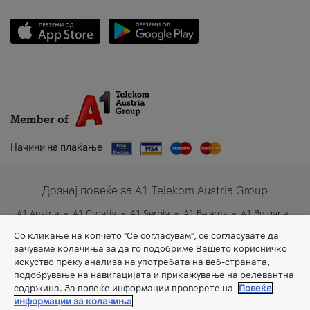
Member of
Начини на плаќање
Дознај повеќе за A1 Telekom Austria Group
A1 Austria
A1 Croatia
A1 Serbia
A1 Belarus
A1 Bulgaria
A1 Slovenia
A1 Digital
Со кликање на копчето "Се согласувам", се согласувате да
зачуваме колачиња за да го подобриме Вашето корисничко
искуство преку анализа на употребата на веб-страната,
подобрување на навигацијата и прикажување на релевантна
содржина. За повеќе информации проверете на
Повеќе
информации за колачиња