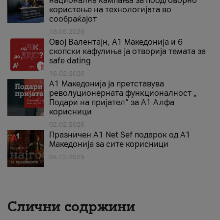
национална кампања за поодговорно
користење на технологијата во
сообраќајот
18.05.2026
Овој Валентајн, A1 Македонија и 6
скопски кафулиња ја отворија темата за
safe dating
16.02.2026
А1 Македонија ја претставува
револуционерната функционалност „
Подари на пријател“ за А1 Алфа
корисници
02.02.2026
Празничен A1 Net Sеf подарок од А1
Македонија за сите корисници
04.12.2025
Слични содржини