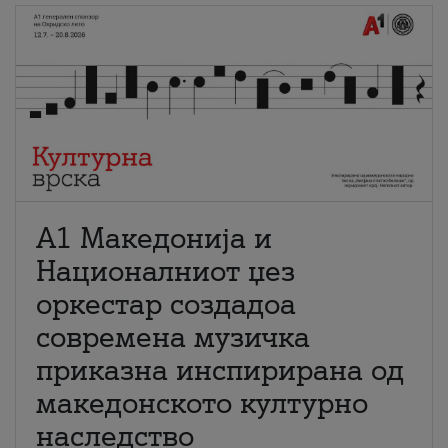
А1 Македонија и
Националниот џез
оркестар создадоа
современа музичка
приказна инспирирана од
македонското културно
наследство