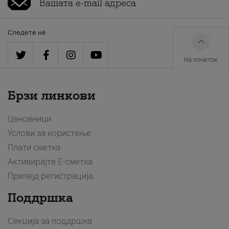
Следете нè
На почеток
Брзи линкови
Ценовници
Услови за користење
Плати сметка
Активирајте Е-сметка
Припејд регистрација
Поддршка
Секција за поддршка