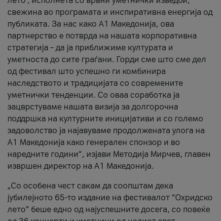
лето’, исполнета со врвни уметнички изведби,
свежина во програмата и инспиративна енергија од
публиката. За нас како A1 Македонија, ова
партнерство е потврда на нашата корпоративна
стратегија – да ја приближиме културата и
уметноста до сите граѓани. Горди сме што сме дел
од фестивал што успешно ги комбинира
наследството и традицијата со современите
уметнички тенденции. Со оваа соработка ја
зацврстуваме нашата визија за долгорочна
поддршка на културните иницијативи и со големо
задоволство ја најавуваме продолжената улога на
A1 Македонија како генерален спонзор и во
наредните години“, изјави Методија Мирчев, главен
извршен директор на A1 Македонија.
„Со особена чест сакам да соопштам дека
јубилејното 65-то издание на фестивалот “Охридско
лето” беше едно од најуспешните досега, со повеќе