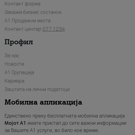
Контакт форма
Закажи бизнис состанок
A1 Продажни места
Контакт центар
077 1234
Профил
За нас
Новости
А1 Групација
Кариера
Заштита на лични податоци
Мобилна апликација
Единствено преку бесплатната мобилна апликација
Мојот A1
имате пристап до сите важни информации
за Вашите A1 услуги, во било кое време.