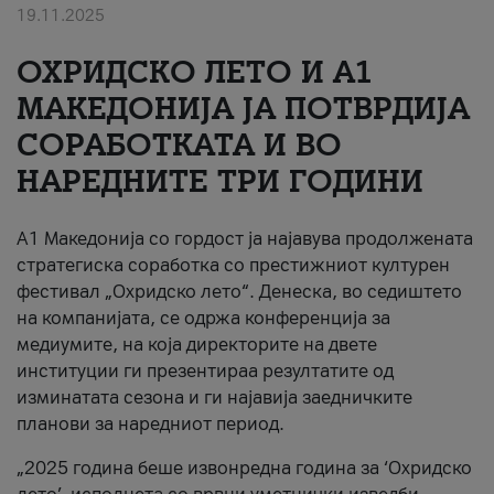
19.11.2025
За нас
ОХРИДСКО ЛЕТО И A1
#ПодобарОнлајн
МАКЕДОНИЈА ЈА ПОТВРДИЈА
СОРАБОТКАТА И ВО
НАРЕДНИТЕ ТРИ ГОДИНИ
A1 Македонија со гордост ја најавува продолжената
стратегиска соработка со престижниот културен
фестивал „Охридско лето“. Денеска, во седиштето
на компанијата, се одржа конференција за
медиумите, на која директорите на двете
институции ги презентираа резултатите од
изминатата сезона и ги најавија заедничките
планови за наредниот период.
„2025 година беше извонредна година за ‘Охридско