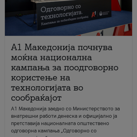
A1 Македонија почнува
моќна национална
кампања за поодговорно
користење на
технологијата во
сообраќајот
A1 Македонија заедно со Министерството за
внатрешни работи денеска и официјално ја
претставија националната општествено
одговорна кампања „Одговорно со