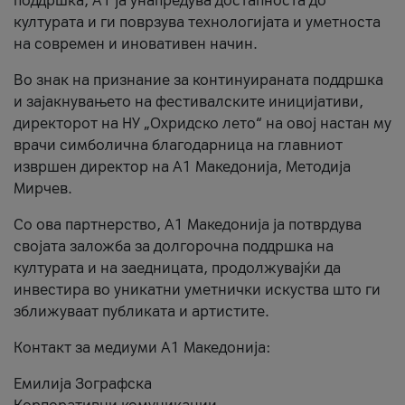
поддршка, A1 ја унапредува достапноста до
културата и ги поврзува технологијата и уметноста
на современ и иновативен начин.
Во знак на признание за континуираната поддршка
и зајакнувањето на фестивалските иницијативи,
директорот на НУ „Охридско лето“ на овој настан му
врачи симболична благодарница на главниот
извршен директор на A1 Македонија, Методија
Мирчев.
Со ова партнерство, A1 Македонија ја потврдува
својата заложба за долгорочна поддршка на
културата и на заедницата, продолжувајќи да
инвестира во уникатни уметнички искуства што ги
зближуваат публиката и артистите.
Контакт за медиуми А1 Македонија:
Емилија Зографска