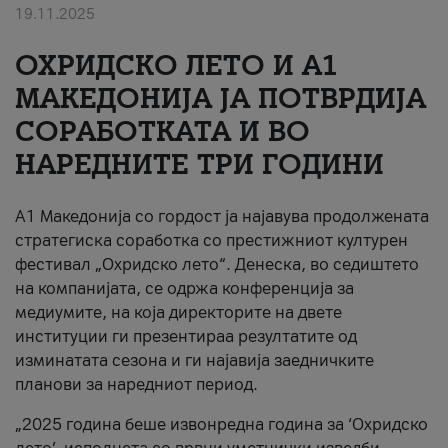
19.11.2025
За нас
ОХРИДСКО ЛЕТО И A1
#ПодобарОнлајн
МАКЕДОНИЈА ЈА ПОТВРДИЈА
СОРАБОТКАТА И ВО
НАРЕДНИТЕ ТРИ ГОДИНИ
A1 Македонија со гордост ја најавува продолжената
стратегиска соработка со престижниот културен
фестивал „Охридско лето“. Денеска, во седиштето
на компанијата, се одржа конференција за
медиумите, на која директорите на двете
институции ги презентираа резултатите од
изминатата сезона и ги најавија заедничките
планови за наредниот период.
„2025 година беше извонредна година за ‘Охридско