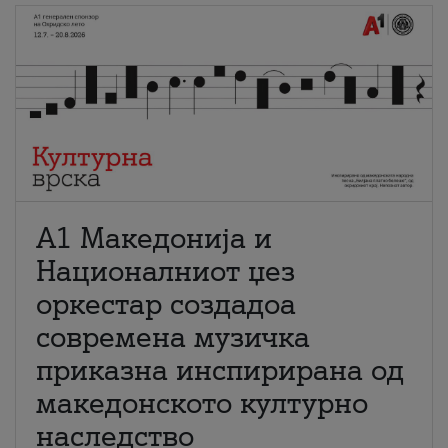
А1 Македонија и
Националниот џез
оркестар создадоа
современа музичка
приказна инспирирана од
македонското културно
наследство