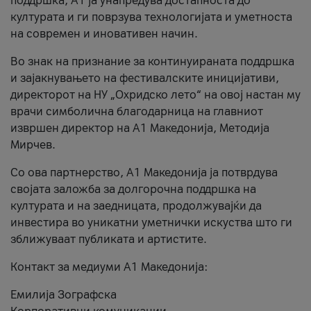
поддршка, A1 ја унапредува достапноста до
културата и ги поврзува технологијата и уметноста
на современ и иновативен начин.
Во знак на признание за континуираната поддршка
и зајакнувањето на фестивалските иницијативи,
директорот на НУ „Охридско лето“ на овој настан му
врачи симболична благодарница на главниот
извршен директор на A1 Македонија, Методија
Мирчев.
Со ова партнерство, A1 Македонија ја потврдува
својата заложба за долгорочна поддршка на
културата и на заедницата, продолжувајќи да
инвестира во уникатни уметнички искуства што ги
зближуваат публиката и артистите.
Контакт за медиуми А1 Македонија:
Емилија Зографска