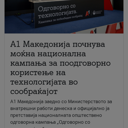
A1 Македонија почнува
моќна национална
кампања за поодговорно
користење на
технологијата во
сообраќајот
A1 Македонија заедно со Министерството за
внатрешни работи денеска и официјално ја
претставија националната општествено
одговорна кампања „Одговорно со