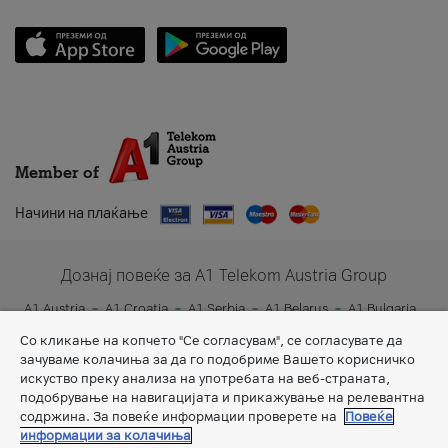
Member of
Начини на плаќање
Дознај повеќе за A1 Telekom Austria Group
A1 Austria
A1 Croatia
A1 Serbia
A1 Belarus
A1 Bulgaria
A1 Slovenia
A1 Digital
Со кликање на копчето "Се согласувам", се согласувате да
зачуваме колачиња за да го подобриме Вашето корисничко
искуство преку анализа на употребата на веб-страната,
подобрување на навигацијата и прикажување на релевантна
содржина. За повеќе информации проверете на
Повеќе
информации за колачиња