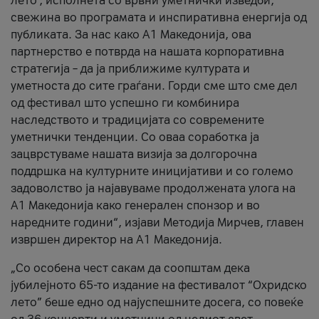
лето’, исполнета со врвни уметнички изведби,
свежина во програмата и инспиративна енергија од
публиката. За нас како A1 Македонија, ова
партнерство е потврда на нашата корпоративна
стратегија – да ја приближиме културата и
уметноста до сите граѓани. Горди сме што сме дел
од фестивал што успешно ги комбинира
наследството и традицијата со современите
уметнички тенденции. Со оваа соработка ја
зацврстуваме нашата визија за долгорочна
поддршка на културните иницијативи и со големо
задоволство ја најавуваме продолжената улога на
A1 Македонија како генерален спонзор и во
наредните години“, изјави Методија Мирчев, главен
извршен директор на A1 Македонија.
„Со особена чест сакам да соопштам дека
јубилејното 65-то издание на фестивалот “Охридско
лето” беше едно од најуспешните досега, со повеќе