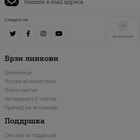
Следете нè
На почеток
Брзи линкови
Ценовници
Услови за користење
Плати сметка
Активирајте Е-сметка
Припејд регистрација
Поддршка
Секција за поддршка