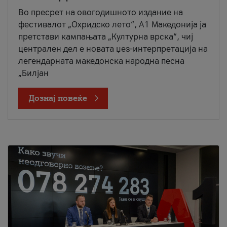
Во пресрет на овогодишното издание на
фестивалот „Охридско лето“, А1 Македонија ја
претстави кампањата „Културна врска“, чиј
централен дел е новата џез-интерпретација на
легендарната македонска народна песна
„Билјан
Дознај повеќе