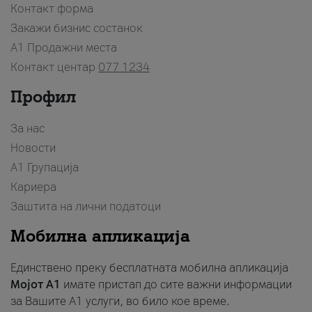
Контакт форма
Закажи бизнис состанок
A1 Продажни места
Контакт центар
077 1234
Профил
За нас
Новости
А1 Групација
Кариера
Заштита на лични податоци
Мобилна апликација
Единствено преку бесплатната мобилна апликација
Мојот A1
имате пристап до сите важни информации
за Вашите A1 услуги, во било кое време.