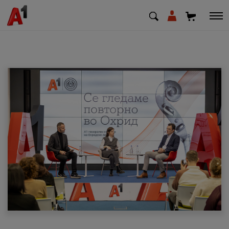
МК
EN
SQ
Приватни
Деловни
Поддршка
Надополни кредит
Плати сметка