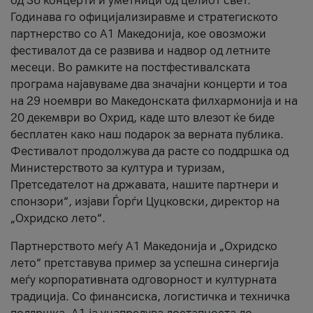
од 36 концерти и уметници од целиот свет.
Годинава го официјализиравме и стратегиското
партнерство со А1 Македонија, кое овозможи
фестивалот да се развива и надвор од летните
месеци. Во рамките на постфестивалската
програма најавуваме два значајни концерти и тоа
на 29 ноември во Македонската филхармонија и на
20 декември во Охрид, каде што влезот ќе биде
бесплатен како наш подарок за верната публика.
Фестивалот продолжува да расте со поддршка од
Министерството за култура и туризам,
Претседателот на државата, нашите партнери и
спонзори“, изјави Ѓорѓи Цуцковски, директор на
„Охридско лето“.
Партнерството меѓу A1 Македонија и „Охридско
лето“ претставува пример за успешна синергија
меѓу корпоративната одговорност и културната
традиција. Со финансиска, логистичка и техничка