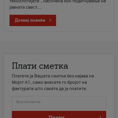
технологијата“, насочена кон подигнување на
јавната свест...
Дознај повеќе
Плати сметка
Платете ја Вашата сметка без најава на
Мојот А1, само внесете го бројот на
фактурата што сакате да ја платите.
Број на сметка
Плати