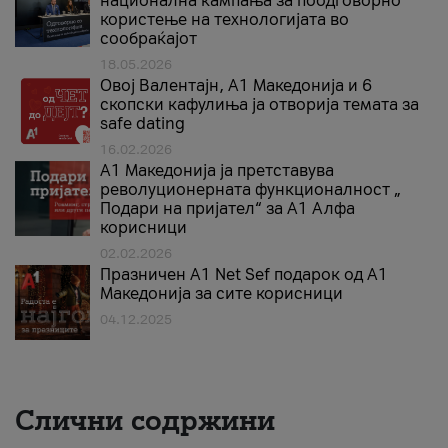
национална кампања за поодговорно
користење на технологијата во
сообраќајот
18.05.2026
Овој Валентајн, A1 Македонија и 6
скопски кафулиња ја отворија темата за
safe dating
16.02.2026
А1 Македонија ја претставува
револуционерната функционалност „
Подари на пријател“ за А1 Алфа
корисници
02.02.2026
Празничен A1 Net Sеf подарок од А1
Македонија за сите корисници
04.12.2025
Слични содржини