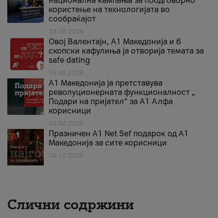
национална кампања за поодговорно
користење на технологијата во
сообраќајот
18.05.2026
Овој Валентајн, A1 Македонија и 6
скопски кафулиња ја отворија темата за
safe dating
16.02.2026
А1 Македонија ја претставува
револуционерната функционалност „
Подари на пријател“ за А1 Алфа
корисници
02.02.2026
Празничен A1 Net Sеf подарок од А1
Македонија за сите корисници
04.12.2025
Слични содржини