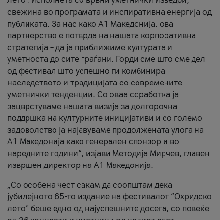
лето’, исполнета со врвни уметнички изведби,
свежина во програмата и инспиративна енергија од
публиката. За нас како A1 Македонија, ова
партнерство е потврда на нашата корпоративна
стратегија – да ја приближиме културата и
уметноста до сите граѓани. Горди сме што сме дел
од фестивал што успешно ги комбинира
наследството и традицијата со современите
уметнички тенденции. Со оваа соработка ја
зацврстуваме нашата визија за долгорочна
поддршка на културните иницијативи и со големо
задоволство ја најавуваме продолжената улога на
A1 Македонија како генерален спонзор и во
наредните години“, изјави Методија Мирчев, главен
извршен директор на A1 Македонија.
„Со особена чест сакам да соопштам дека
јубилејното 65-то издание на фестивалот “Охридско
лето” беше едно од најуспешните досега, со повеќе