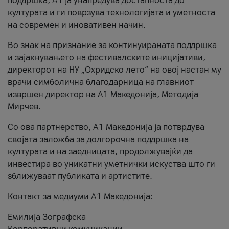
поддршка, A1 ја унапредува достапноста до
културата и ги поврзува технологијата и уметноста
на современ и иновативен начин.
Во знак на признание за континуираната поддршка
и зајакнувањето на фестивалските иницијативи,
директорот на НУ „Охридско лето“ на овој настан му
врачи симболична благодарница на главниот
извршен директор на A1 Македонија, Методија
Мирчев.
Со ова партнерство, A1 Македонија ја потврдува
својата заложба за долгорочна поддршка на
културата и на заедницата, продолжувајќи да
инвестира во уникатни уметнички искуства што ги
зближуваат публиката и артистите.
Контакт за медиуми А1 Македонија:
Емилија Зографска