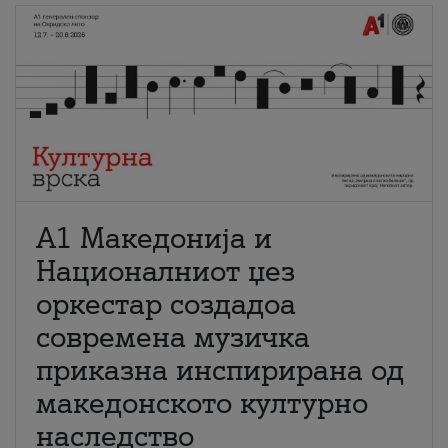
А1 Македонија и
Националниот џез
оркестар создадоа
современа музичка
приказна инспирирана од
македонското културно
наследство