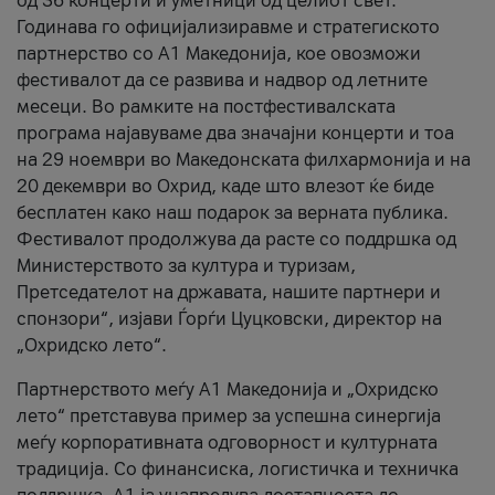
од 36 концерти и уметници од целиот свет.
Годинава го официјализиравме и стратегиското
партнерство со А1 Македонија, кое овозможи
фестивалот да се развива и надвор од летните
месеци. Во рамките на постфестивалската
програма најавуваме два значајни концерти и тоа
на 29 ноември во Македонската филхармонија и на
20 декември во Охрид, каде што влезот ќе биде
бесплатен како наш подарок за верната публика.
Фестивалот продолжува да расте со поддршка од
Министерството за култура и туризам,
Претседателот на државата, нашите партнери и
спонзори“, изјави Ѓорѓи Цуцковски, директор на
„Охридско лето“.
Партнерството меѓу A1 Македонија и „Охридско
лето“ претставува пример за успешна синергија
меѓу корпоративната одговорност и културната
традиција. Со финансиска, логистичка и техничка