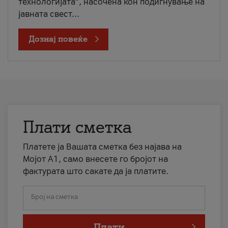
технологијата“, насочена кон подигнување на
јавната свест...
Дознај повеќе
Плати сметка
Платете ја Вашата сметка без најава на
Мојот А1, само внесете го бројот на
фактурата што сакате да ја платите.
Број на сметка
Плати