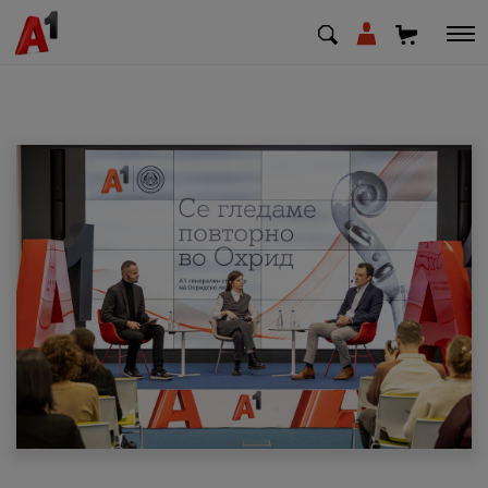
МК
EN
SQ
Приватни
Деловни
Поддршка
Надополни кредит
Плати сметка