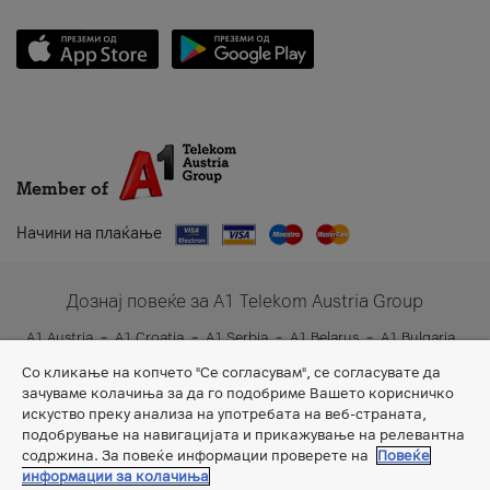
Member of
Начини на плаќање
Дознај повеќе за A1 Telekom Austria Group
A1 Austria
A1 Croatia
A1 Serbia
A1 Belarus
A1 Bulgaria
A1 Slovenia
A1 Digital
Со кликање на копчето "Се согласувам", се согласувате да
зачуваме колачиња за да го подобриме Вашето корисничко
искуство преку анализа на употребата на веб-страната,
подобрување на навигацијата и прикажување на релевантна
содржина. За повеќе информации проверете на
Повеќе
информации за колачиња