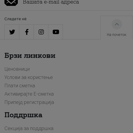
Следете нè
На почеток
Брзи линкови
Ценовници
Услови за користење
Плати сметка
Активирајте Е-сметка
Припејд регистрација
Поддршка
Секција за поддршка