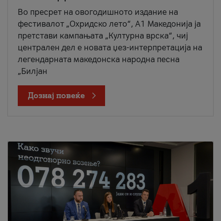
Во пресрет на овогодишното издание на
фестивалот „Охридско лето“, А1 Македонија ја
претстави кампањата „Културна врска“, чиј
централен дел е новата џез-интерпретација на
легендарната македонска народна песна
„Билјан
Дознај повеќе