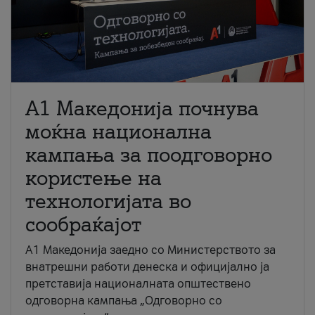
A1 Македонија почнува
моќна национална
кампања за поодговорно
користење на
технологијата во
сообраќајот
A1 Македонија заедно со Министерството за
внатрешни работи денеска и официјално ја
претставија националната општествено
одговорна кампања „Одговорно со