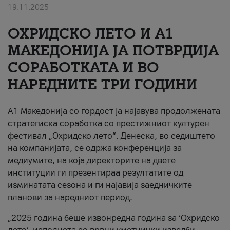
19.11.2025
За нас
ОХРИДСКО ЛЕТО И A1
#ПодобарОнлајн
МАКЕДОНИЈА ЈА ПОТВРДИЈА
СОРАБОТКАТА И ВО
НАРЕДНИТЕ ТРИ ГОДИНИ
A1 Македонија со гордост ја најавува продолжената
стратегиска соработка со престижниот културен
фестивал „Охридско лето“. Денеска, во седиштето
на компанијата, се одржа конференција за
медиумите, на која директорите на двете
институции ги презентираа резултатите од
изминатата сезона и ги најавија заедничките
планови за наредниот период.
„2025 година беше извонредна година за ‘Охридско