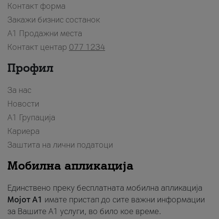
Контакт форма
Закажи бизнис состанок
A1 Продажни места
Контакт центар
077 1234
Профил
За нас
Новости
А1 Групација
Кариера
Заштита на лични податоци
Мобилна апликација
Единствено преку бесплатната мобилна апликација
Мојот A1
имате пристап до сите важни информации
за Вашите A1 услуги, во било кое време.