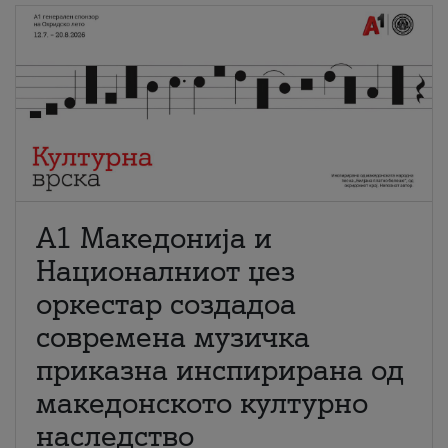
А1 Македонија и
Националниот џез
оркестар создадоа
современа музичка
приказна инспирирана од
македонското културно
наследство