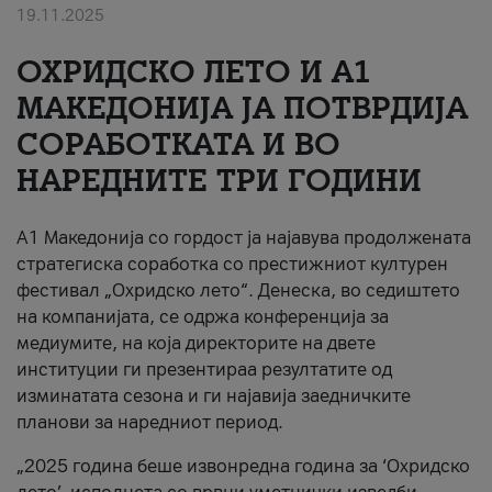
19.11.2025
За нас
ОХРИДСКО ЛЕТО И A1
#ПодобарОнлајн
МАКЕДОНИЈА ЈА ПОТВРДИЈА
СОРАБОТКАТА И ВО
НАРЕДНИТЕ ТРИ ГОДИНИ
A1 Македонија со гордост ја најавува продолжената
стратегиска соработка со престижниот културен
фестивал „Охридско лето“. Денеска, во седиштето
на компанијата, се одржа конференција за
медиумите, на која директорите на двете
институции ги презентираа резултатите од
изминатата сезона и ги најавија заедничките
планови за наредниот период.
„2025 година беше извонредна година за ‘Охридско