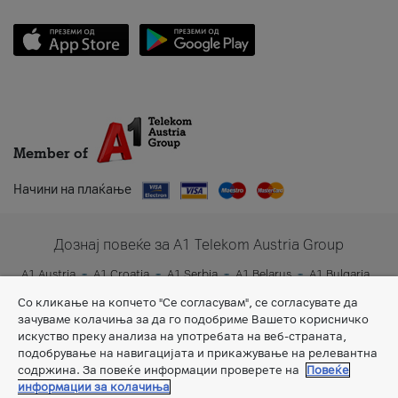
Member of
Начини на плаќање
Дознај повеќе за A1 Telekom Austria Group
A1 Austria
A1 Croatia
A1 Serbia
A1 Belarus
A1 Bulgaria
A1 Slovenia
A1 Digital
Со кликање на копчето "Се согласувам", се согласувате да
зачуваме колачиња за да го подобриме Вашето корисничко
искуство преку анализа на употребата на веб-страната,
подобрување на навигацијата и прикажување на релевантна
содржина. За повеќе информации проверете на
Повеќе
информации за колачиња