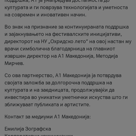
поддршка, A1 ја унапредува достапноста до
културата и ги поврзува технологијата и уметноста
на современ и иновативен начин.
Во знак на признание за континуираната поддршка
и зајакнувањето на фестивалските иницијативи,
директорот на НУ „Охридско лето“ на овој настан му
врачи симболична благодарница на главниот
извршен директор на A1 Македонија, Методија
Мирчев.
Со ова партнерство, A1 Македонија ја потврдува
својата заложба за долгорочна поддршка на
културата и на заедницата, продолжувајќи да
инвестира во уникатни уметнички искуства што ги
зближуваат публиката и артистите.
Контакт за медиуми А1 Македонија:
Емилија Зографска