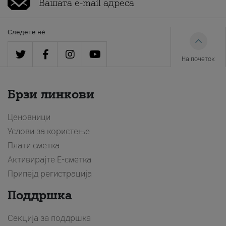
Следете нè
На почеток
Брзи линкови
Ценовници
Услови за користење
Плати сметка
Активирајте Е-сметка
Припејд регистрација
Поддршка
Секција за поддршка