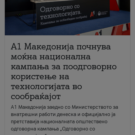
A1 Македонија почнува
моќна национална
кампања за поодговорно
користење на
технологијата во
сообраќајот
A1 Македонија заедно со Министерството за
внатрешни работи денеска и официјално ја
претставија националната општествено
одговорна кампања „Одговорно со