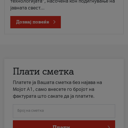
технологијата“, насочена кон подигнување на
јавната свест...
Дознај повеќе
Плати сметка
Платете ја Вашата сметка без најава на
Мојот А1, само внесете го бројот на
фактурата што сакате да ја платите.
Број на сметка
Плати