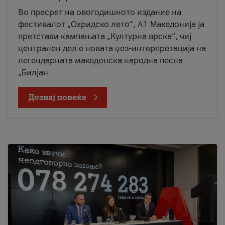
Во пресрет на овогодишното издание на
фестивалот „Охридско лето“, А1 Македонија ја
претстави кампањата „Културна врска“, чиј
централен дел е новата џез-интерпретација на
легендарната македонска народна песна
„Билјан
Дознај повеќе