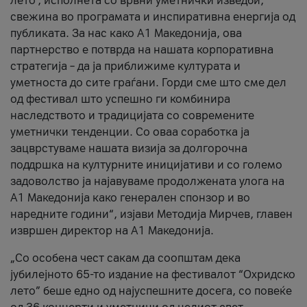
лето’, исполнета со врвни уметнички изведби,
свежина во програмата и инспиративна енергија од
публиката. За нас како A1 Македонија, ова
партнерство е потврда на нашата корпоративна
стратегија – да ја приближиме културата и
уметноста до сите граѓани. Горди сме што сме дел
од фестивал што успешно ги комбинира
наследството и традицијата со современите
уметнички тенденции. Со оваа соработка ја
зацврстуваме нашата визија за долгорочна
поддршка на културните иницијативи и со големо
задоволство ја најавуваме продолжената улога на
A1 Македонија како генерален спонзор и во
наредните години“, изјави Методија Мирчев, главен
извршен директор на A1 Македонија.
„Со особена чест сакам да соопштам дека
јубилејното 65-то издание на фестивалот “Охридско
лето” беше едно од најуспешните досега, со повеќе