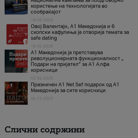
национална кампања за поодговорно
користење на технологијата во
сообраќајот
18.05.2026
Овој Валентајн, A1 Македонија и 6
скопски кафулиња ја отворија темата за
safe dating
16.02.2026
А1 Македонија ја претставува
револуционерната функционалност „
Подари на пријател“ за А1 Алфа
корисници
02.02.2026
Празничен A1 Net Sеf подарок од А1
Македонија за сите корисници
04.12.2025
Слични содржини