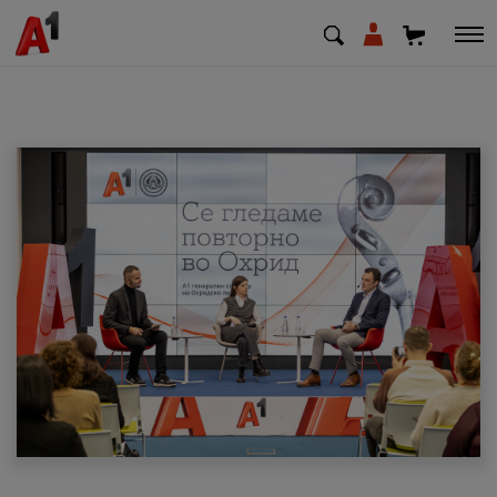
МК
EN
SQ
Приватни
Деловни
Поддршка
Надополни кредит
Плати сметка