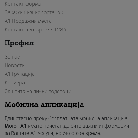
Контакт форма
Закажи бизнис состанок
A1 Продажни места
Контакт центар
077 1234
Профил
За нас
Новости
А1 Групација
Кариера
Заштита на лични податоци
Мобилна апликација
Единствено преку бесплатната мобилна апликација
Мојот A1
имате пристап до сите важни информации
за Вашите A1 услуги, во било кое време.