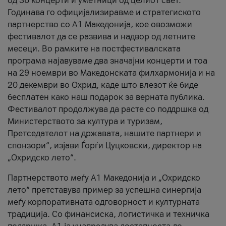
од 36 концерти и уметници од целиот свет.
Годинава го официјализиравме и стратегиското
партнерство со А1 Македонија, кое овозможи
фестивалот да се развива и надвор од летните
месеци. Во рамките на постфестивалската
програма најавуваме два значајни концерти и тоа
на 29 ноември во Македонската филхармонија и на
20 декември во Охрид, каде што влезот ќе биде
бесплатен како наш подарок за верната публика.
Фестивалот продолжува да расте со поддршка од
Министерството за култура и туризам,
Претседателот на државата, нашите партнери и
спонзори“, изјави Ѓорѓи Цуцковски, директор на
„Охридско лето“.
Партнерството меѓу A1 Македонија и „Охридско
лето“ претставува пример за успешна синергија
меѓу корпоративната одговорност и културната
традиција. Со финансиска, логистичка и техничка