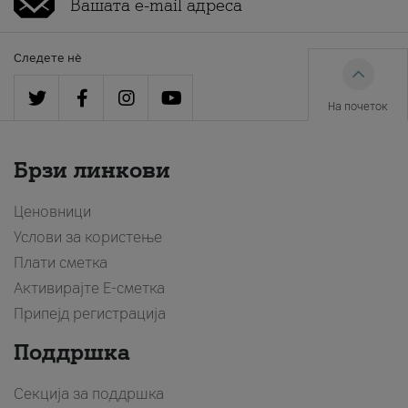
Следете нè
На почеток
Брзи линкови
Ценовници
Услови за користење
Плати сметка
Активирајте Е-сметка
Припејд регистрација
Поддршка
Секција за поддршка