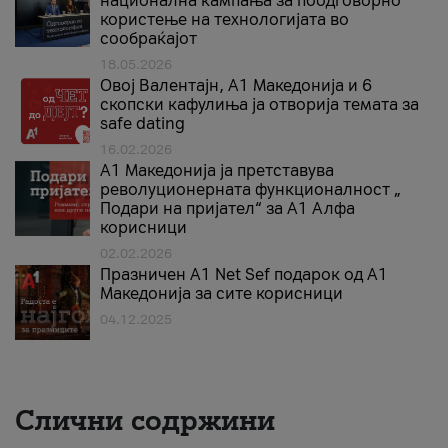
национална кампања за поодговорно
користење на технологијата во
сообраќајот
18.05.2026
Овој Валентајн, A1 Македонија и 6
скопски кафулиња ја отворија темата за
safe dating
16.02.2026
А1 Македонија ја претставува
револуционерната функционалност „
Подари на пријател“ за А1 Алфа
корисници
02.02.2026
Празничен A1 Net Sеf подарок од А1
Македонија за сите корисници
04.12.2025
Слични содржини