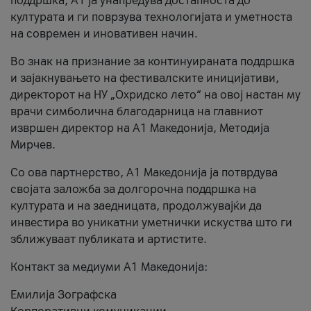
поддршка, A1 ја унапредува достапноста до
културата и ги поврзува технологијата и уметноста
на современ и иновативен начин.
Во знак на признание за континуираната поддршка
и зајакнувањето на фестивалските иницијативи,
директорот на НУ „Охридско лето“ на овој настан му
врачи симболична благодарница на главниот
извршен директор на A1 Македонија, Методија
Мирчев.
Со ова партнерство, A1 Македонија ја потврдува
својата заложба за долгорочна поддршка на
културата и на заедницата, продолжувајќи да
инвестира во уникатни уметнички искуства што ги
зближуваат публиката и артистите.
Контакт за медиуми А1 Македонија:
Емилија Зографска