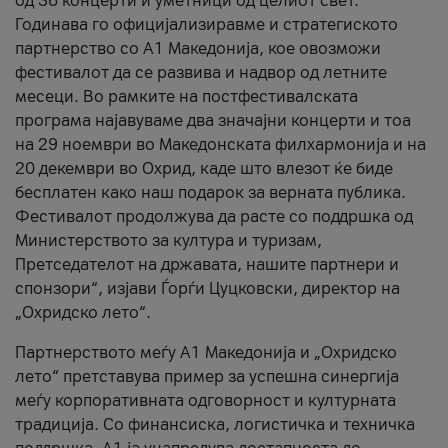
од 36 концерти и уметници од целиот свет.
Годинава го официјализиравме и стратегиското
партнерство со А1 Македонија, кое овозможи
фестивалот да се развива и надвор од летните
месеци. Во рамките на постфестивалската
програма најавуваме два значајни концерти и тоа
на 29 ноември во Македонската филхармонија и на
20 декември во Охрид, каде што влезот ќе биде
бесплатен како наш подарок за верната публика.
Фестивалот продолжува да расте со поддршка од
Министерството за култура и туризам,
Претседателот на државата, нашите партнери и
спонзори“, изјави Ѓорѓи Цуцковски, директор на
„Охридско лето“.
Партнерството меѓу A1 Македонија и „Охридско
лето“ претставува пример за успешна синергија
меѓу корпоративната одговорност и културната
традиција. Со финансиска, логистичка и техничка