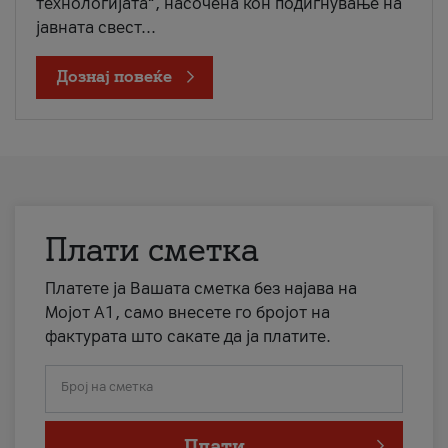
технологијата“, насочена кон подигнување на
јавната свест...
Дознај повеќе
Плати сметка
Платете ја Вашата сметка без најава на
Мојот А1, само внесете го бројот на
фактурата што сакате да ја платите.
Број на сметка
Плати