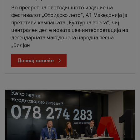
Во пресрет на овогодишното издание на
фестивалот „Охридско лето“, А1 Македонија ја
претстави кампањата „Културна врска“, чиј
централен дел е новата џез-интерпретација на
легендарната македонска народна песна
„Билјан
Дознај повеќе