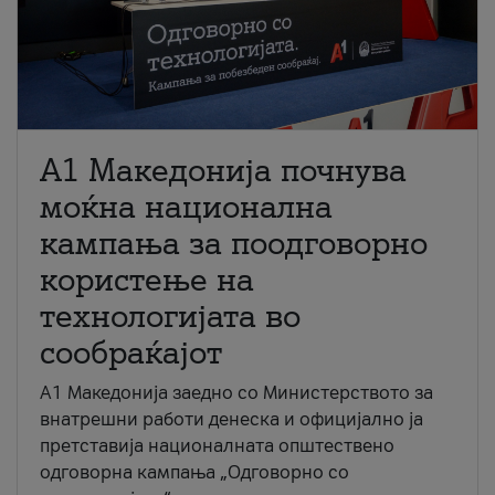
A1 Македонија почнува
моќна национална
кампања за поодговорно
користење на
технологијата во
сообраќајот
A1 Македонија заедно со Министерството за
внатрешни работи денеска и официјално ја
претставија националната општествено
одговорна кампања „Одговорно со