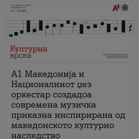
А1 Македонија и
Националниот џез
оркестар создадоа
современа музичка
приказна инспирирана од
македонското културно
наследство