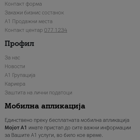
Контакт форма
Закажи бизнис состанок
A1 Продажни места
Контакт центар
077 1234
Профил
За нас
Новости
А1 Групација
Кариера
Заштита на лични податоци
Мобилна апликација
Единствено преку бесплатната мобилна апликација
Мојот A1
имате пристап до сите важни информации
за Вашите A1 услуги, во било кое време.