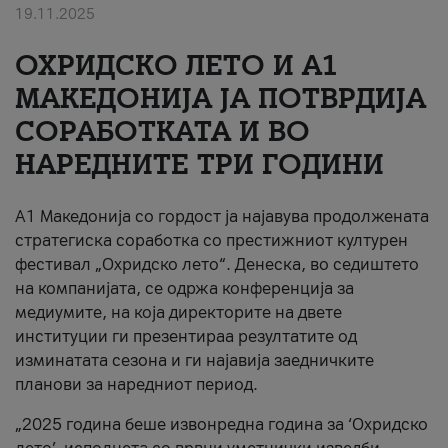
19.11.2025
За нас
ОХРИДСКО ЛЕТО И A1
#ПодобарОнлајн
МАКЕДОНИЈА ЈА ПОТВРДИЈА
СОРАБОТКАТА И ВО
НАРЕДНИТЕ ТРИ ГОДИНИ
A1 Македонија со гордост ја најавува продолжената
стратегиска соработка со престижниот културен
фестивал „Охридско лето“. Денеска, во седиштето
на компанијата, се одржа конференција за
медиумите, на која директорите на двете
институции ги презентираа резултатите од
изминатата сезона и ги најавија заедничките
планови за наредниот период.
„2025 година беше извонредна година за ‘Охридско