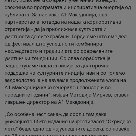
лето’, исполнета со врвни уметнички изведби,
свежина во програмата и инспиративна енергија од
публиката. За нас како A1 Македонија, ова
партнерство е потврда на нашата корпоративна
стратегија – да ја приближиме културата и
уметноста до сите граѓани. Горди сме што сме дел
од фестивал што успешно ги комбинира
наследството и традицијата со современите
уметнички тенденции. Со оваа соработка ја
зацврстуваме нашата визија за долгорочна
поддршка на културните иницијативи и со големо
задоволство ја најавуваме продолжената улога на
A1 Македонија како генерален спонзор и во
наредните години“, изјави Методија Мирчев, главен
извршен директор на A1 Македонија.
„Со особена чест сакам да соопштам дека
јубилејното 65-то издание на фестивалот “Охридско
лето” беше едно од најуспешните досега, со повеќе