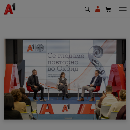
МК
EN
SQ
Приватни
Деловни
Поддршка
Надополни кредит
Плати сметка