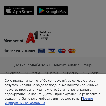
Member of
Начини на плаќање
Дознај повеќе за A1 Telekom Austria Group
A1 Austria
A1 Croatia
A1 Serbia
A1 Belarus
A1 Bulgaria
A1 Slovenia
A1 Digital
Со кликање на копчето "Се согласувам", се согласувате да
зачуваме колачиња за да го подобриме Вашето корисничко
искуство преку анализа на употребата на веб-страната,
подобрување на навигацијата и прикажување на релевантна
содржина. За повеќе информации проверете на
Повеќе
информации за колачиња