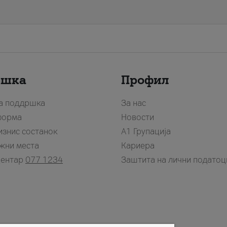
ршка
Профил
за поддршка
За нас
форма
Новости
изнис состанок
А1 Групација
жни места
Кариера
центар
077 1234
Заштита на лични податоц