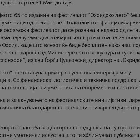
н директор на A1 Македонија.
јното 65-то издание на фестивалот “Охридско лето” беш
и уметници од целиот свет. Годинава го официјализирав
ое овозможи фестивалот да се развива и надвор од летн
ама најавуваме два значајни концерти и тоа на 29 ноем
 Охрид, каде што влезот ќе биде бесплатен како наш по
те со поддршка од Министерството за култура и туриза
понзори“, изјави Ѓорѓи Цуцковски, директор на „Охридс
лето“ претставува пример за успешна синергија меѓу
ија. Со финансиска, логистичка и техничка поддршка, 
ува технологијата и уметноста на современ и иновативе
ка и зајакнувањето на фестивалските иницијативи, дир
 симболична благодарница на главниот извршен директор
 својата заложба за долгорочна поддршка на културата и
катни уметнички искуства што ги зближуваат публиката