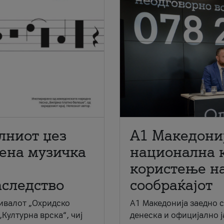
лниот џез
A1 Македони
мена музичка
национална 
користење на
аследство
сообраќајот
ивалот „Охридско
A1 Македонија заедно 
„Културна врска“, чиј
денеска и официјално 