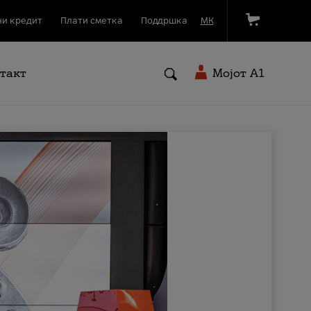
и кредит
Плати сметка
Поддршка
МК
такт
Мојот A1