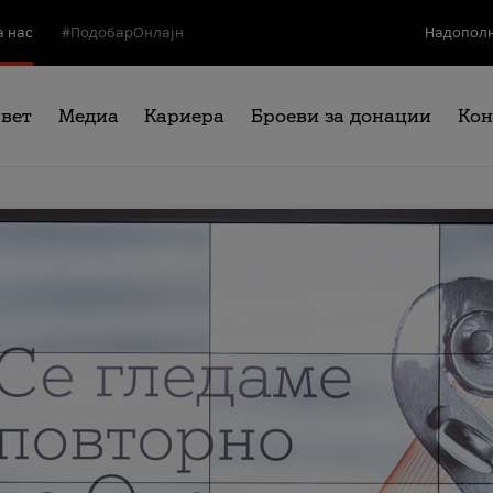
а нас
#ПодобарОнлајн
Надополн
свет
Медиа
Кариера
Броеви за донации
Кон