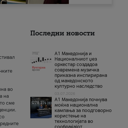
Последни новости
А1 Македонија и
естивал
Националниот џез
оркестар создадоа
современа музичка
ичките
приказна инспирирана
од македонското
културно наследство
ина во
03.07.2026
а на
A1 Македонија почнува
што сме
моќна национална
денции.
кампања за поодговорно
користење на
со
технологијата во
аредните
сообраќајот