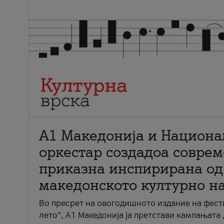
А1 Македонија и Национа
оркестар создадоа совре
приказна инспирирана од
македонското културно н
Во пресрет на овогодишното издание на фест
лето“, А1 Македонија ја претстави кампањата 