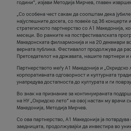
години“, изјави Методија Мирчев, главен изврше
„Со особена чест сакам да соопштам дека јубиле
најуспешните досега, со повеќе од 36 концерти 
стратегиското партнерство со А1 Македонија, к
месеци. Во рамките на постфестивалската прогр
Македонската филхармонија и на 20 декември во
верната публика. Фестивалот продолжува да рас
Претседателот на државата, нашите партнери и с
Партнерството меѓу A1 Македонија и „Охридско 
корпоративната одговорност и културната традиц
унапредува достапноста до културата и ги поврз
Во знак на признание за континуираната поддрш
на НУ „Охридско лето“ на овој настан му врачи
Македонија, Методија Мирчев.
Со ова партнерство, A1 Македонија ја потврдува
заедницата, продолжувајќи да инвестира во уни