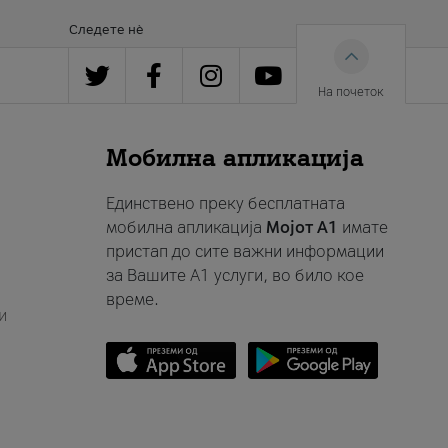
Следете нè
На почеток
Мобилна апликација
Единствено преку бесплатната
мобилна апликација
Мојот A1
имате
пристап до сите важни информации
за Вашите A1 услуги, во било кое
време.
и