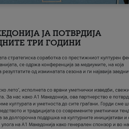
ЕДОНИЈА ЈА ПОТВРДИЈА
ДНИТЕ ТРИ ГОДИНИ
ната стратегиска соработка со престижниот културен ф
анијата, се одржа конференција за медиумите, на која
 резултатите од изминатата сезона и ги најавија заедн
ко лето’, исполнета со врвни уметнички изведби, свеж
а. За нас како A1 Македонија, ова партнерство е потврд
име културата и уметноста до сите граѓани. Горди сме 
ледството и традицијата со современите уметнички тен
а за долгорочна поддршка на културните иницијативи и 
 улога на A1 Македонија како генерален спонзор и во н