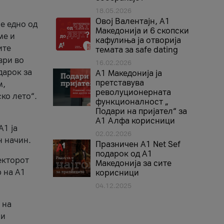
18.05.2026
Овој Валентајн, A1
е едно од
Македонија и 6 скопски
ме и
кафулиња ја отворија
ите
темата за safe dating
ври во
16.02.2026
дарок за
А1 Македонија ја
претставува
м,
револуционерната
ко лето“.
функционалност „
Подари на пријател“ за
А1 Алфа корисници
A1 ја
02.02.2026
н начин.
Празничен A1 Net Sеf
подарок од А1
екторот
Македонија за сите
 на A1
корисници
04.12.2025
 на
 и