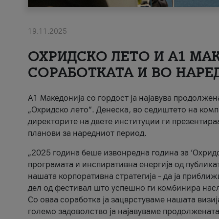
19.11.2025
ОХРИДСКО ЛЕТО И A1 МАК
СОРАБОТКАТА И ВО НАРЕ
A1 Македонија со гордост ја најавува продолже
„Охридско лето“. Денеска, во седиштето на комп
директорите на двете институции ги презентираа
планови за наредниот период.
„2025 година беше извонредна година за ‘Охридс
програмата и инспиративна енергија од публикат
нашата корпоративна стратегија – да ја приближ
дел од фестивал што успешно ги комбинира нас
Со оваа соработка ја зацврстуваме нашата визиј
големо задоволство ја најавуваме продолжената