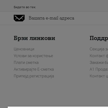
Бидете во тек
Брзи линкови
Подд
Ценовници
Секција 
Услови за користење
Контакт 
Плати сметка
Закажи б
Активирајте Е-сметка
A1 Прода
Припејд регистрација
Контакт 