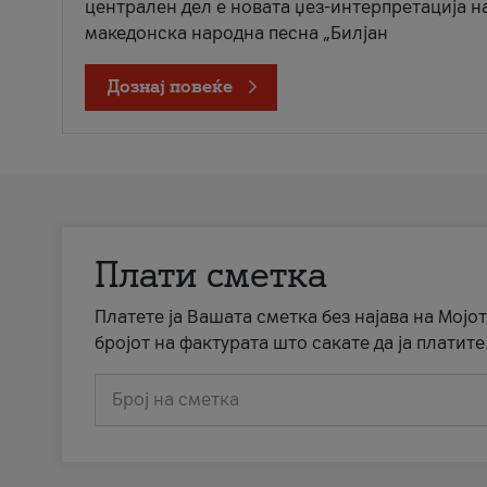
централен дел е новата џез-интерпретација н
македонска народна песна „Билјан
Дознај повеќе
Плати сметка
Платете ја Вашата сметка без најава на Мојот
бројот на фактурата што сакате да ја платите
Број на сметка