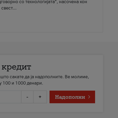
говорно со технологијата“, насочена кон
свест...
 кредит
а што сакате да ја надополните. Ве молиме,
у 100 и 1000 денари.
-
+
Надополни