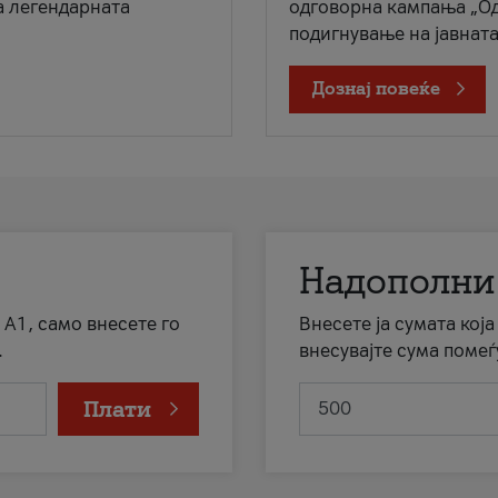
а легендарната
одговорна кампања „Од
подигнување на јавната 
Дознај повеќе
Надополни
 А1, само внесете го
Внесете ја сумата кој
.
внесувајте сума помеѓ
Плати