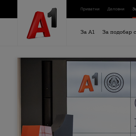
Приватни
Деловни
З
За А1
За подобар 