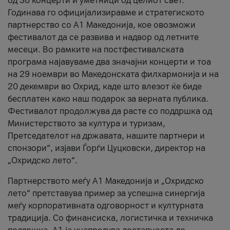
од 36 концерти и уметници од целиот свет.
Годинава го официјализиравме и стратегиското
партнерство со А1 Македонија, кое овозможи
фестивалот да се развива и надвор од летните
месеци. Во рамките на постфестивалската
програма најавуваме два значајни концерти и тоа
на 29 ноември во Македонската филхармонија и на
20 декември во Охрид, каде што влезот ќе биде
бесплатен како наш подарок за верната публика.
Фестивалот продолжува да расте со поддршка од
Министерството за култура и туризам,
Претседателот на државата, нашите партнери и
спонзори“, изјави Ѓорѓи Цуцковски, директор на
„Охридско лето“.
Партнерството меѓу A1 Македонија и „Охридско
лето“ претставува пример за успешна синергија
меѓу корпоративната одговорност и културната
традиција. Со финансиска, логистичка и техничка