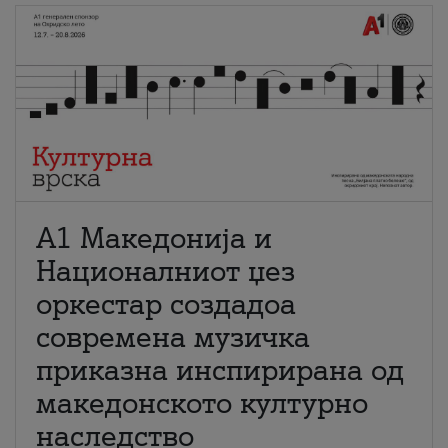
А1 Македонија и
Националниот џез
оркестар создадоа
современа музичка
приказна инспирирана од
македонското културно
наследство