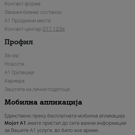
Контакт форма
Закажи бизнис состанок
A1 Продажни места
Контакт центар
077 1234
Профил
За нас
Новости
А1 Групација
Кариера
Заштита на лични податоци
Мобилна апликација
Единствено преку бесплатната мобилна апликација
Мојот A1
имате пристап до сите важни информации
за Вашите A1 услуги, во било кое време.