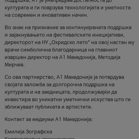
поддршка, A1 ја унапредува достапноста до
културата и ги поврзува технологијата и уметноста
на современ и иновативен начин.
Во знак на признание за континуираната поддршка
и зајакнувањето на фестивалските иницијативи,
директорот на НУ „Охридско лето“ на овој настан му
врачи симболична благодарница на главниот
извршен директор на A1 Македонија, Методија
Мирчев.
Со ова партнерство, A1 Македонија ја потврдува
својата заложба за долгорочна поддршка на
културата и на заедницата, продолжувајќи да
инвестира во уникатни уметнички искуства што ги
зближуваат публиката и артистите.
Контакт за медиуми А1 Македонија:
Емилија Зографска