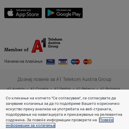
Member of
Начини на плаќање
Дознај повеќе за A1 Telekom Austria Group
A1 Austria
A1 Croatia
A1 Serbia
A1 Belarus
A1 Bulgaria
A1 Slovenia
A1 Digital
Со кликање на копчето "Се согласувам", се согласувате да
зачуваме колачиња за да го подобриме Вашето корисничко
искуство преку анализа на употребата на веб-страната,
подобрување на навигацијата и прикажување на релевантна
содржина. За повеќе информации проверете на
Повеќе
информации за колачиња