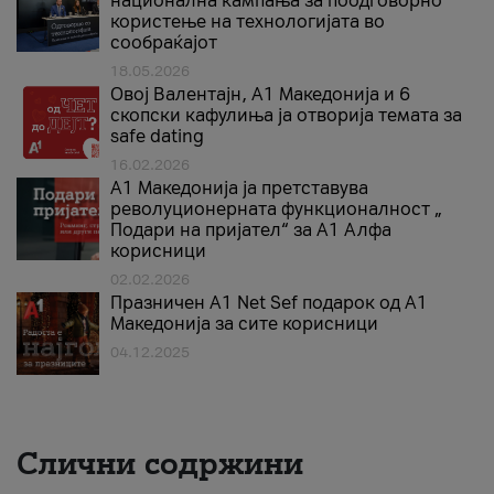
национална кампања за поодговорно
користење на технологијата во
сообраќајот
18.05.2026
Овој Валентајн, A1 Македонија и 6
скопски кафулиња ја отворија темата за
safe dating
16.02.2026
А1 Македонија ја претставува
револуционерната функционалност „
Подари на пријател“ за А1 Алфа
корисници
02.02.2026
Празничен A1 Net Sеf подарок од А1
Македонија за сите корисници
04.12.2025
Слични содржини