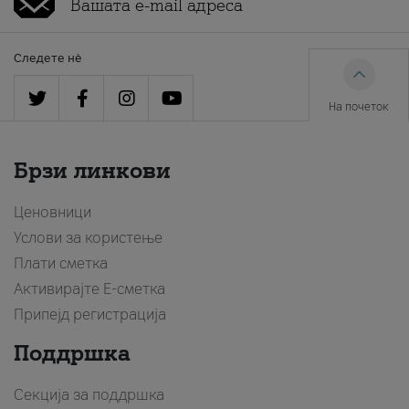
Следете нè
На почеток
Брзи линкови
Ценовници
Услови за користење
Плати сметка
Активирајте Е-сметка
Припејд регистрација
Поддршка
Секција за поддршка