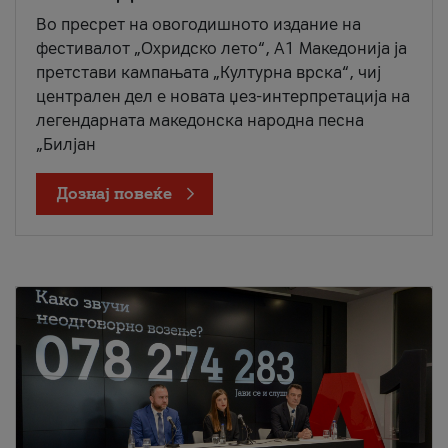
Во пресрет на овогодишното издание на
фестивалот „Охридско лето“, А1 Македонија ја
претстави кампањата „Културна врска“, чиј
централен дел е новата џез-интерпретација на
легендарната македонска народна песна
„Билјан
Дознај повеќе