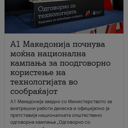
A1 Македонија почнува
моќна национална
кампања за поодговорно
користење на
технологијата во
сообраќајот
A1 Македонија заедно со Министерството за
внатрешни работи денеска и официјално ја
претставија националната општествено
одговорна кампања „Одговорно со