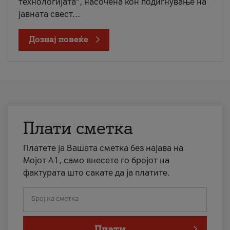
технологијата“, насочена кон подигнување на
јавната свест...
Дознај повеќе
Плати сметка
Платете ја Вашата сметка без најава на
Мојот А1, само внесете го бројот на
фактурата што сакате да ја платите.
Број на сметка
Плати