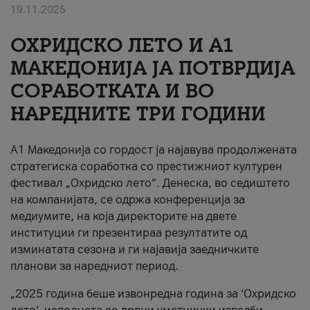
19.11.2025
За нас
ОХРИДСКО ЛЕТО И A1
#ПодобарОнлајн
МАКЕДОНИЈА ЈА ПОТВРДИЈА
СОРАБОТКАТА И ВО
НАРЕДНИТЕ ТРИ ГОДИНИ
A1 Македонија со гордост ја најавува продолжената
стратегиска соработка со престижниот културен
фестивал „Охридско лето“. Денеска, во седиштето
на компанијата, се одржа конференција за
медиумите, на која директорите на двете
институции ги презентираа резултатите од
изминатата сезона и ги најавија заедничките
планови за наредниот период.
„2025 година беше извонредна година за ‘Охридско