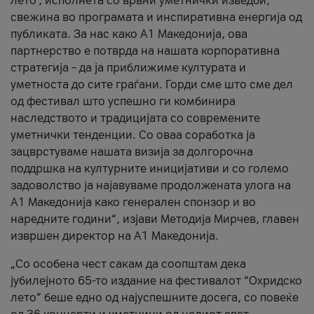
лето’, исполнета со врвни уметнички изведби,
свежина во програмата и инспиративна енергија од
публиката. За нас како A1 Македонија, ова
партнерство е потврда на нашата корпоративна
стратегија – да ја приближиме културата и
уметноста до сите граѓани. Горди сме што сме дел
од фестивал што успешно ги комбинира
наследството и традицијата со современите
уметнички тенденции. Со оваа соработка ја
зацврстуваме нашата визија за долгорочна
поддршка на културните иницијативи и со големо
задоволство ја најавуваме продолжената улога на
A1 Македонија како генерален спонзор и во
наредните години“, изјави Методија Мирчев, главен
извршен директор на A1 Македонија.
„Со особена чест сакам да соопштам дека
јубилејното 65-то издание на фестивалот “Охридско
лето” беше едно од најуспешните досега, со повеќе