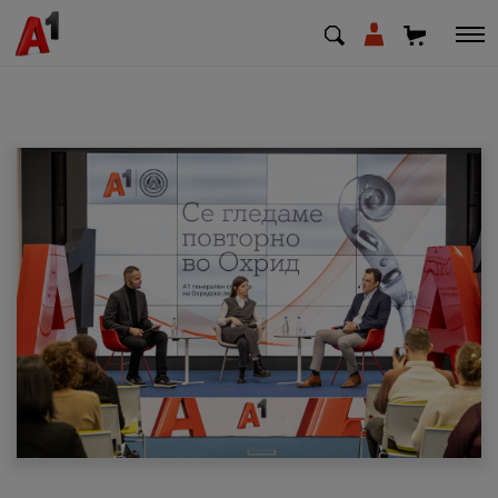
МК
EN
SQ
Приватни
Деловни
Поддршка
Надополни кредит
Плати сметка