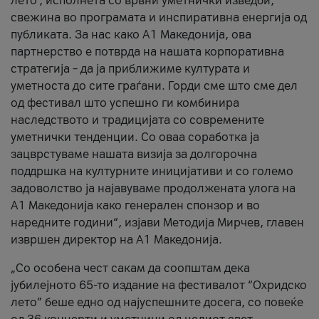
лето’, исполнета со врвни уметнички изведби,
свежина во програмата и инспиративна енергија од
публиката. За нас како A1 Македонија, ова
партнерство е потврда на нашата корпоративна
стратегија – да ја приближиме културата и
уметноста до сите граѓани. Горди сме што сме дел
од фестивал што успешно ги комбинира
наследството и традицијата со современите
уметнички тенденции. Со оваа соработка ја
зацврстуваме нашата визија за долгорочна
поддршка на културните иницијативи и со големо
задоволство ја најавуваме продолжената улога на
A1 Македонија како генерален спонзор и во
наредните години“, изјави Методија Мирчев, главен
извршен директор на A1 Македонија.
„Со особена чест сакам да соопштам дека
јубилејното 65-то издание на фестивалот “Охридско
лето” беше едно од најуспешните досега, со повеќе