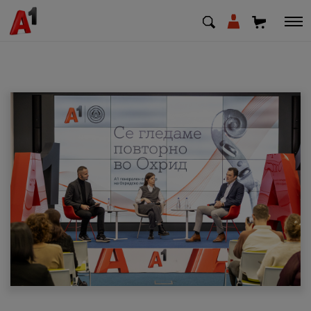
МК
EN
SQ
Приватни
Деловни
Поддршка
Надополни кредит
Плати сметка