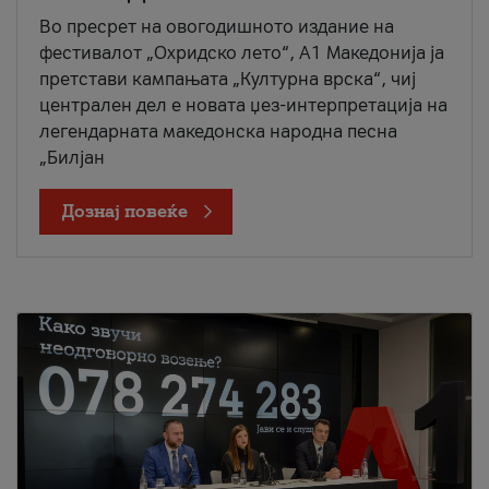
Во пресрет на овогодишното издание на
фестивалот „Охридско лето“, А1 Македонија ја
претстави кампањата „Културна врска“, чиј
централен дел е новата џез-интерпретација на
легендарната македонска народна песна
„Билјан
Дознај повеќе