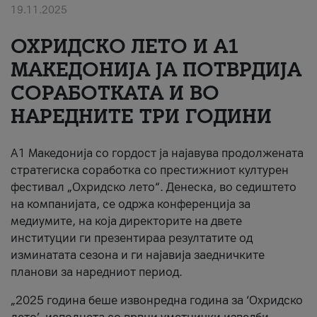
19.11.2025
За нас
ОХРИДСКО ЛЕТО И A1
#ПодобарОнлајн
МАКЕДОНИЈА ЈА ПОТВРДИЈА
СОРАБОТКАТА И ВО
НАРЕДНИТЕ ТРИ ГОДИНИ
A1 Македонија со гордост ја најавува продолжената
стратегиска соработка со престижниот културен
фестивал „Охридско лето“. Денеска, во седиштето
на компанијата, се одржа конференција за
медиумите, на која директорите на двете
институции ги презентираа резултатите од
изминатата сезона и ги најавија заедничките
планови за наредниот период.
„2025 година беше извонредна година за ‘Охридско