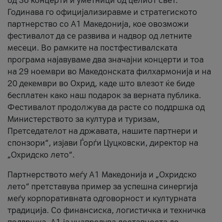
од 36 концерти и уметници од целиот свет.
Годинава го официјализиравме и стратегиското
партнерство со А1 Македонија, кое овозможи
фестивалот да се развива и надвор од летните
месеци. Во рамките на постфестивалската
програма најавуваме два значајни концерти и тоа
на 29 ноември во Македонската филхармонија и на
20 декември во Охрид, каде што влезот ќе биде
бесплатен како наш подарок за верната публика.
Фестивалот продолжува да расте со поддршка од
Министерството за култура и туризам,
Претседателот на државата, нашите партнери и
спонзори“, изјави Ѓорѓи Цуцковски, директор на
„Охридско лето“.
Партнерството меѓу A1 Македонија и „Охридско
лето“ претставува пример за успешна синергија
меѓу корпоративната одговорност и културната
традиција. Со финансиска, логистичка и техничка