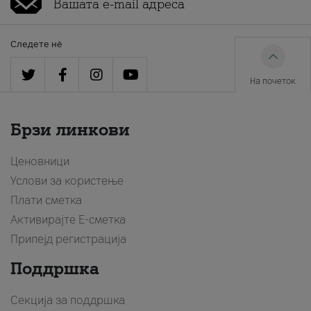
Следете нè
На почеток
Брзи линкови
Ценовници
Услови за користење
Плати сметка
Активирајте Е-сметка
Припејд регистрација
Поддршка
Секција за поддршка