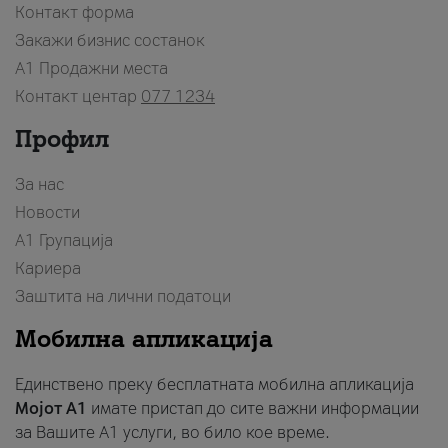
Контакт форма
Закажи бизнис состанок
A1 Продажни места
Контакт центар
077 1234
Профил
За нас
Новости
А1 Групација
Кариера
Заштита на лични податоци
Мобилна апликација
Единствено преку бесплатната мобилна апликација
Мојот A1
имате пристап до сите важни информации
за Вашите A1 услуги, во било кое време.