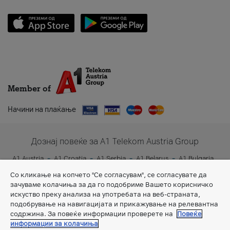
Member of
Начини на плаќање
Дознај повеќе за A1 Telekom Austria Group
A1 Austria
A1 Croatia
A1 Serbia
A1 Belarus
A1 Bulgaria
A1 Slovenia
A1 Digital
Со кликање на копчето "Се согласувам", се согласувате да
зачуваме колачиња за да го подобриме Вашето корисничко
искуство преку анализа на употребата на веб-страната,
подобрување на навигацијата и прикажување на релевантна
содржина. За повеќе информации проверете на
Повеќе
информации за колачиња