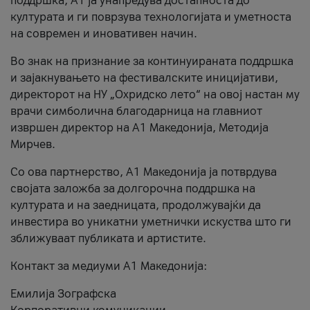
поддршка, A1 ја унапредува достапноста до
културата и ги поврзува технологијата и уметноста
на современ и иновативен начин.
Во знак на признание за континуираната поддршка
и зајакнувањето на фестивалските иницијативи,
директорот на НУ „Охридско лето“ на овој настан му
врачи симболична благодарница на главниот
извршен директор на A1 Македонија, Методија
Мирчев.
Со ова партнерство, A1 Македонија ја потврдува
својата заложба за долгорочна поддршка на
културата и на заедницата, продолжувајќи да
инвестира во уникатни уметнички искуства што ги
зближуваат публиката и артистите.
Контакт за медиуми А1 Македонија:
Емилија Зографска