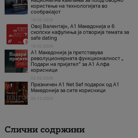
национална кампања за поодговорно
користење на технологијата во
сообраќајот
18.05.2026
Овој Валентајн, A1 Македонија и 6
скопски кафулиња ја отворија темата за
safe dating
16.02.2026
А1 Македонија ја претставува
револуционерната функционалност „
Подари на пријател“ за А1 Алфа
корисници
02.02.2026
Празничен A1 Net Sеf подарок од А1
Македонија за сите корисници
04.12.2025
Слични содржини