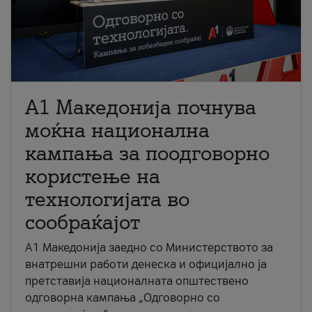
A1 Македонија почнува
моќна национална
кампања за поодговорно
користење на
технологијата во
сообраќајот
A1 Македонија заедно со Министерството за
внатрешни работи денеска и официјално ја
претставија националната општествено
одговорна кампања „Одговорно со