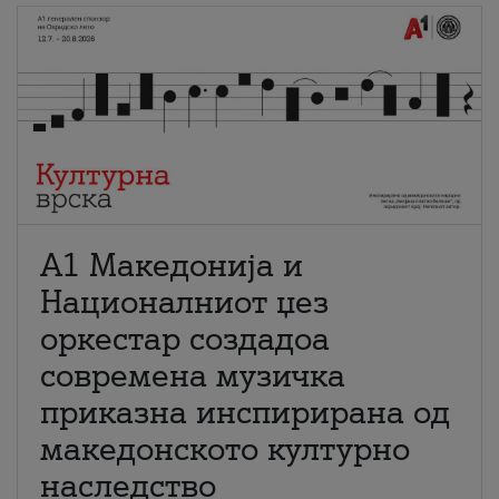
А1 Македонија и
Националниот џез
оркестар создадоа
современа музичка
приказна инспирирана од
македонското културно
наследство