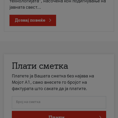
технологијата“, насочена кон подигнување на
јавната свест...
Дознај повеќе
Плати сметка
Платете ја Вашата сметка без најава на
Мојот А1, само внесете го бројот на
фактурата што сакате да ја платите.
Број на сметка
Плати