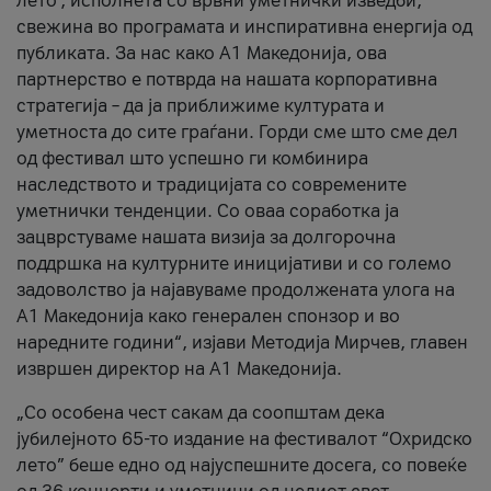
лето’, исполнета со врвни уметнички изведби,
свежина во програмата и инспиративна енергија од
публиката. За нас како A1 Македонија, ова
партнерство е потврда на нашата корпоративна
стратегија – да ја приближиме културата и
уметноста до сите граѓани. Горди сме што сме дел
од фестивал што успешно ги комбинира
наследството и традицијата со современите
уметнички тенденции. Со оваа соработка ја
зацврстуваме нашата визија за долгорочна
поддршка на културните иницијативи и со големо
задоволство ја најавуваме продолжената улога на
A1 Македонија како генерален спонзор и во
наредните години“, изјави Методија Мирчев, главен
извршен директор на A1 Македонија.
„Со особена чест сакам да соопштам дека
јубилејното 65-то издание на фестивалот “Охридско
лето” беше едно од најуспешните досега, со повеќе