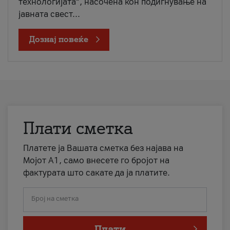
технологијата“, насочена кон подигнување на
јавната свест...
Дознај повеќе
Плати сметка
Платете ја Вашата сметка без најава на
Мојот А1, само внесете го бројот на
фактурата што сакате да ја платите.
Број на сметка
Плати