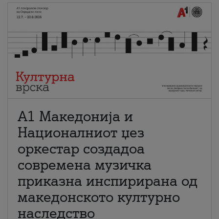
А1 Македонија и
Националниот џез
оркестар создадоа
современа музичка
приказна инспирирана од
македонското културно
наследство