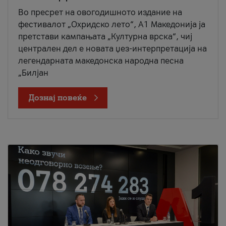
Во пресрет на овогодишното издание на
фестивалот „Охридско лето“, А1 Македонија ја
претстави кампањата „Културна врска“, чиј
централен дел е новата џез-интерпретација на
легендарната македонска народна песна
„Билјан
Дознај повеќе