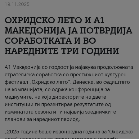
19.11.2025
За нас
ОХРИДСКО ЛЕТО И A1
#ПодобарОнлајн
МАКЕДОНИЈА ЈА ПОТВРДИЈА
СОРАБОТКАТА И ВО
НАРЕДНИТЕ ТРИ ГОДИНИ
A1 Македонија со гордост ја најавува продолжената
стратегиска соработка со престижниот културен
фестивал „Охридско лето“. Денеска, во седиштето
на компанијата, се одржа конференција за
медиумите, на која директорите на двете
институции ги презентираа резултатите од
изминатата сезона и ги најавија заедничките
планови за наредниот период.
„2025 година беше извонредна година за ‘Охридско