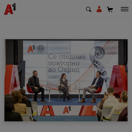
МК
EN
SQ
Приватни
Деловни
Поддршка
Надополни кредит
Плати сметка