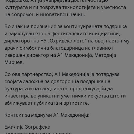
поддршка, A1 ја унапредува достапноста до
културата и ги поврзува технологијата и уметноста
на современ и иновативен начин.
Во знак на признание за континуираната поддршка
и зајакнувањето на фестивалските иницијативи,
директорот на НУ „Охридско лето“ на овој настан му
врачи симболична благодарница на главниот
извршен директор на A1 Македонија, Методија
Мирчев.
Со ова партнерство, A1 Македонија ја потврдува
својата заложба за долгорочна поддршка на
културата и на заедницата, продолжувајќи да
инвестира во уникатни уметнички искуства што ги
зближуваат публиката и артистите.
Контакт за медиуми А1 Македонија:
Емилија Зографска