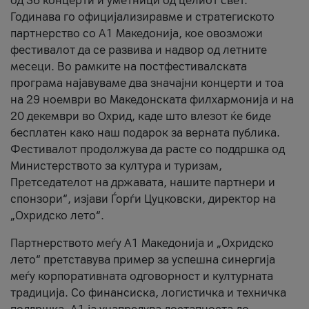
од 36 концерти и уметници од целиот свет.
Годинава го официјализиравме и стратегиското
партнерство со А1 Македонија, кое овозможи
фестивалот да се развива и надвор од летните
месеци. Во рамките на постфестивалската
програма најавуваме два значајни концерти и тоа
на 29 ноември во Македонската филхармонија и на
20 декември во Охрид, каде што влезот ќе биде
бесплатен како наш подарок за верната публика.
Фестивалот продолжува да расте со поддршка од
Министерството за култура и туризам,
Претседателот на државата, нашите партнери и
спонзори“, изјави Ѓорѓи Цуцковски, директор на
„Охридско лето“.
Партнерството меѓу A1 Македонија и „Охридско
лето“ претставува пример за успешна синергија
меѓу корпоративната одговорност и културната
традиција. Со финансиска, логистичка и техничка