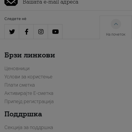
Следете нè
На почеток
Брзи линкови
Ценовници
Услови за користење
Плати сметка
Активирајте Е-сметка
Припејд регистрација
Поддршка
Секција за поддршка