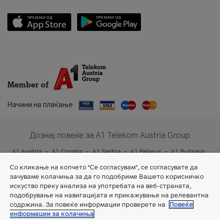
Member of
Начини на плаќање
Дознај повеќе за A1 Telekom Austria Group
A1 Austria
A1 Croatia
A1 Serbia
A1 Belarus
A1 Bulgaria
A1 Slovenia
A1 Digital
Со кликање на копчето "Се согласувам", се согласувате да
зачуваме колачиња за да го подобриме Вашето корисничко
искуство преку анализа на употребата на веб-страната,
подобрување на навигацијата и прикажување на релевантна
содржина. За повеќе информации проверете на
Повеќе
информации за колачиња