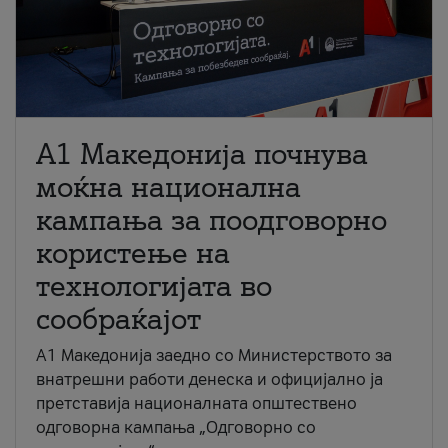
A1 Македонија почнува
моќна национална
кампања за поодговорно
користење на
технологијата во
сообраќајот
A1 Македонија заедно со Министерството за
внатрешни работи денеска и официјално ја
претставија националната општествено
одговорна кампања „Одговорно со