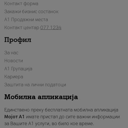
Контакт форма
Закажи бизнис состанок
A1 Продажни места
Контакт центар
077 1234
Профил
За нас
Новости
А1 Групација
Кариера
Заштита на лични податоци
Мобилна апликација
Единствено преку бесплатната мобилна апликација
Мојот A1
имате пристап до сите важни информации
за Вашите A1 услуги, во било кое време.