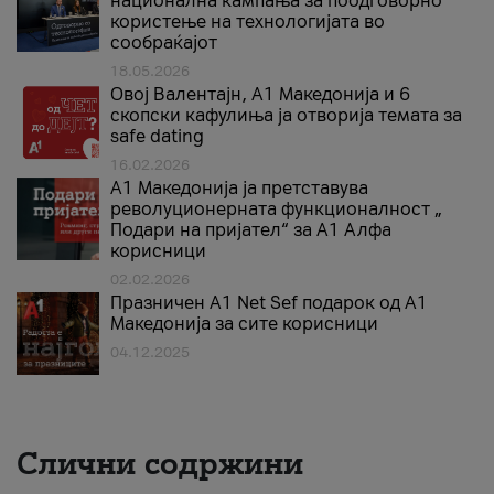
национална кампања за поодговорно
користење на технологијата во
сообраќајот
18.05.2026
Овој Валентајн, A1 Македонија и 6
скопски кафулиња ја отворија темата за
safe dating
16.02.2026
А1 Македонија ја претставува
револуционерната функционалност „
Подари на пријател“ за А1 Алфа
корисници
02.02.2026
Празничен A1 Net Sеf подарок од А1
Македонија за сите корисници
04.12.2025
Слични содржини