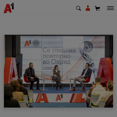
МК
EN
SQ
Приватни
Деловни
Поддршка
Надополни кредит
Плати сметка