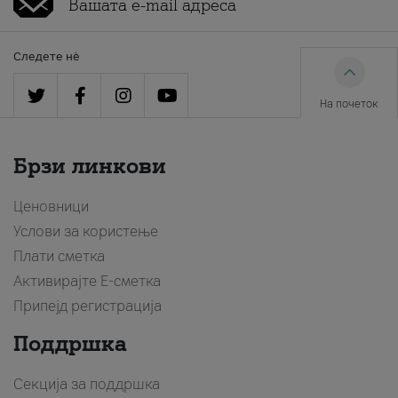
Следете нè
На почеток
Брзи линкови
Ценовници
Услови за користење
Плати сметка
Активирајте Е-сметка
Припејд регистрација
Поддршка
Секција за поддршка