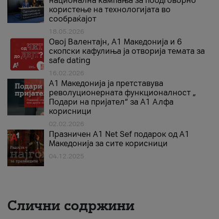
национална кампања за поодговорно
користење на технологијата во
сообраќајот
18.05.2026
Овој Валентајн, A1 Македонија и 6
скопски кафулиња ја отворија темата за
safe dating
16.02.2026
А1 Македонија ја претставува
револуционерната функционалност „
Подари на пријател“ за А1 Алфа
корисници
02.02.2026
Празничен A1 Net Sеf подарок од А1
Македонија за сите корисници
04.12.2025
Слични содржини