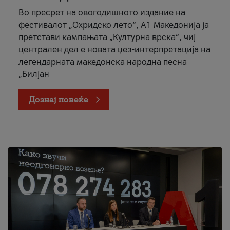
Во пресрет на овогодишното издание на
фестивалот „Охридско лето“, А1 Македонија ја
претстави кампањата „Културна врска“, чиј
централен дел е новата џез-интерпретација на
легендарната македонска народна песна
„Билјан
Дознај повеќе