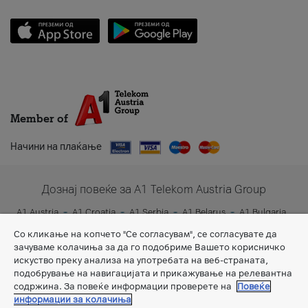
Member of
Начини на плаќање
Дознај повеќе за A1 Telekom Austria Group
A1 Austria
A1 Croatia
A1 Serbia
A1 Belarus
A1 Bulgaria
A1 Slovenia
A1 Digital
Со кликање на копчето "Се согласувам", се согласувате да
зачуваме колачиња за да го подобриме Вашето корисничко
искуство преку анализа на употребата на веб-страната,
подобрување на навигацијата и прикажување на релевантна
содржина. За повеќе информации проверете на
Повеќе
информации за колачиња