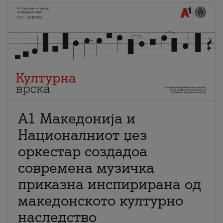
А1 Македонија и
Националниот џез
оркестар создадоа
современа музичка
приказна инспирирана од
македонското културно
наследство