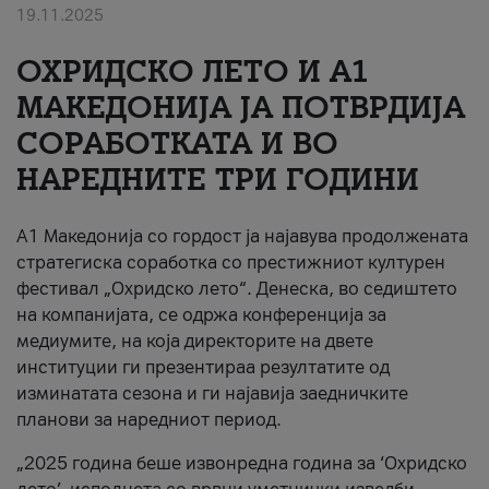
19.11.2025
За нас
ОХРИДСКО ЛЕТО И A1
#ПодобарОнлајн
МАКЕДОНИЈА ЈА ПОТВРДИЈА
СОРАБОТКАТА И ВО
НАРЕДНИТЕ ТРИ ГОДИНИ
A1 Македонија со гордост ја најавува продолжената
стратегиска соработка со престижниот културен
фестивал „Охридско лето“. Денеска, во седиштето
на компанијата, се одржа конференција за
медиумите, на која директорите на двете
институции ги презентираа резултатите од
изминатата сезона и ги најавија заедничките
планови за наредниот период.
„2025 година беше извонредна година за ‘Охридско