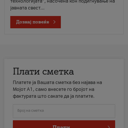
технологијата“, насочена кон подигнување на
јавната свест...
Дознај повеќе
Плати сметка
Платете ја Вашата сметка без најава на
Мојот А1, само внесете го бројот на
фактурата што сакате да ја платите.
Број на сметка
Плати