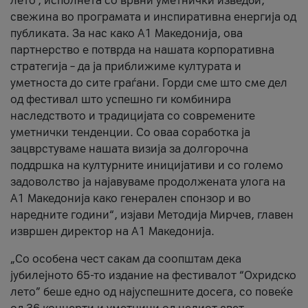
лето’, исполнета со врвни уметнички изведби,
свежина во програмата и инспиративна енергија од
публиката. За нас како A1 Македонија, ова
партнерство е потврда на нашата корпоративна
стратегија – да ја приближиме културата и
уметноста до сите граѓани. Горди сме што сме дел
од фестивал што успешно ги комбинира
наследството и традицијата со современите
уметнички тенденции. Со оваа соработка ја
зацврстуваме нашата визија за долгорочна
поддршка на културните иницијативи и со големо
задоволство ја најавуваме продолжената улога на
A1 Македонија како генерален спонзор и во
наредните години“, изјави Методија Мирчев, главен
извршен директор на A1 Македонија.
„Со особена чест сакам да соопштам дека
јубилејното 65-то издание на фестивалот “Охридско
лето” беше едно од најуспешните досега, со повеќе