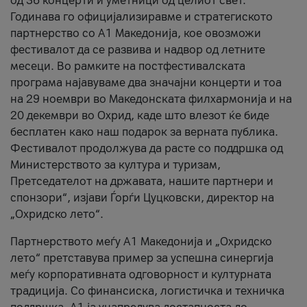
од 36 концерти и уметници од целиот свет.
Годинава го официјализиравме и стратегиското
партнерство со А1 Македонија, кое овозможи
фестивалот да се развива и надвор од летните
месеци. Во рамките на постфестивалската
програма најавуваме два значајни концерти и тоа
на 29 ноември во Македонската филхармонија и на
20 декември во Охрид, каде што влезот ќе биде
бесплатен како наш подарок за верната публика.
Фестивалот продолжува да расте со поддршка од
Министерството за култура и туризам,
Претседателот на државата, нашите партнери и
спонзори“, изјави Ѓорѓи Цуцковски, директор на
„Охридско лето“.
Партнерството меѓу A1 Македонија и „Охридско
лето“ претставува пример за успешна синергија
меѓу корпоративната одговорност и културната
традиција. Со финансиска, логистичка и техничка