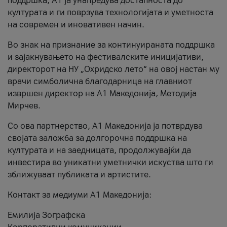
поддршка, A1 ја унапредува достапноста до
културата и ги поврзува технологијата и уметноста
на современ и иновативен начин.
Во знак на признание за континуираната поддршка
и зајакнувањето на фестивалските иницијативи,
директорот на НУ „Охридско лето“ на овој настан му
врачи симболична благодарница на главниот
извршен директор на A1 Македонија, Методија
Мирчев.
Со ова партнерство, A1 Македонија ја потврдува
својата заложба за долгорочна поддршка на
културата и на заедницата, продолжувајќи да
инвестира во уникатни уметнички искуства што ги
зближуваат публиката и артистите.
Контакт за медиуми А1 Македонија:
Емилија Зографска