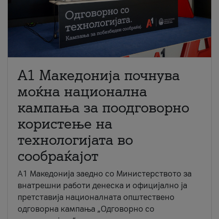
A1 Македонија почнува
моќна национална
кампања за поодговорно
користење на
технологијата во
сообраќајот
A1 Македонија заедно со Министерството за
внатрешни работи денеска и официјално ја
претставија националната општествено
одговорна кампања „Одговорно со