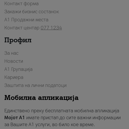
Контакт форма
Закажи бизнис состанок
A1 Продажни места
Контакт центар
077 1234
Профил
За нас
Новости
А1 Групација
Кариера
Заштита на лични податоци
Мобилна апликација
Единствено преку бесплатната мобилна апликација
Мојот A1
имате пристап до сите важни информации
за Вашите A1 услуги, во било кое време.