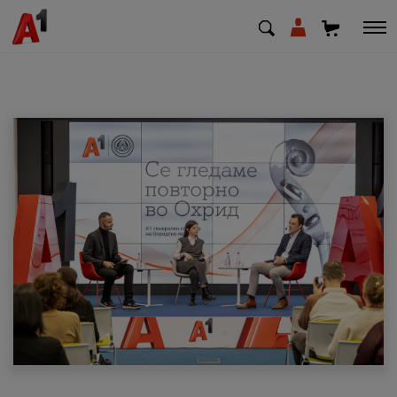
МК
EN
SQ
Приватни
Деловни
Поддршка
Надополни кредит
Плати сметка