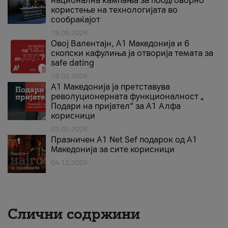
национална кампања за поодговорно
користење на технологијата во
сообраќајот
18.05.2026
Овој Валентајн, A1 Македонија и 6
скопски кафулиња ја отворија темата за
safe dating
16.02.2026
А1 Македонија ја претставува
револуционерната функционалност „
Подари на пријател“ за А1 Алфа
корисници
02.02.2026
Празничен A1 Net Sеf подарок од А1
Македонија за сите корисници
04.12.2025
Слични содржини