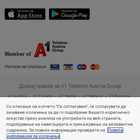
Member of
Начини на плаќање
Дознај повеќе за A1 Telekom Austria Group
A1 Austria
A1 Croatia
A1 Serbia
A1 Belarus
A1 Bulgaria
A1 Slovenia
A1 Digital
Со кликање на копчето "Се согласувам", се согласувате да
зачуваме колачиња за да го подобриме Вашето корисничко
искуство преку анализа на употребата на веб-страната,
подобрување на навигацијата и прикажување на релевантна
содржина. За повеќе информации проверете на
Повеќе
информации за колачиња