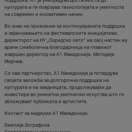
поддршка, A1 ја унапредува достапноста до
културата и ги поврзува технологијата и уметноста
на современ и иновативен начин.
Во знак на признание за континуираната поддршка
и зајакнувањето на фестивалските иницијативи,
директорот на НУ „Охридско лето“ на овој настан му
врачи симболична благодарница на главниот
извршен директор на A1 Македонија, Методија
Мирчев.
Со ова партнерство, A1 Македонија ја потврдува
својата заложба за долгорочна поддршка на
културата и на заедницата, продолжувајќи да
инвестира во уникатни уметнички искуства што ги
зближуваат публиката и артистите.
Контакт за медиуми А1 Македонија:
Емилија Зографска