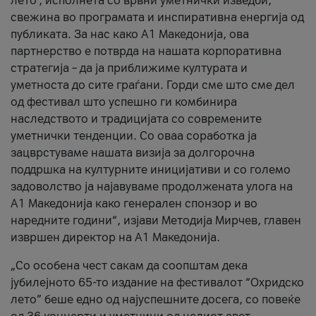
лето’, исполнета со врвни уметнички изведби,
свежина во програмата и инспиративна енергија од
публиката. За нас како A1 Македонија, ова
партнерство е потврда на нашата корпоративна
стратегија – да ја приближиме културата и
уметноста до сите граѓани. Горди сме што сме дел
од фестивал што успешно ги комбинира
наследството и традицијата со современите
уметнички тенденции. Со оваа соработка ја
зацврстуваме нашата визија за долгорочна
поддршка на културните иницијативи и со големо
задоволство ја најавуваме продолжената улога на
A1 Македонија како генерален спонзор и во
наредните години“, изјави Методија Мирчев, главен
извршен директор на A1 Македонија.
„Со особена чест сакам да соопштам дека
јубилејното 65-то издание на фестивалот “Охридско
лето” беше едно од најуспешните досега, со повеќе