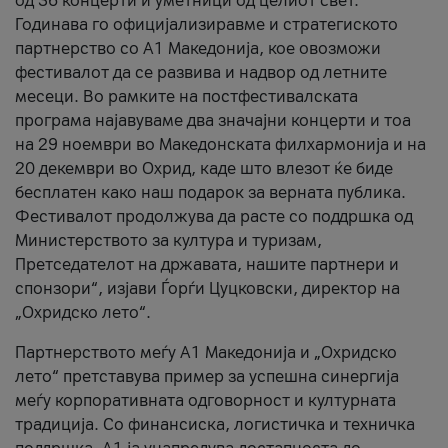
од 36 концерти и уметници од целиот свет.
Годинава го официјализиравме и стратегиското
партнерство со А1 Македонија, кое овозможи
фестивалот да се развива и надвор од летните
месеци. Во рамките на постфестивалската
програма најавуваме два значајни концерти и тоа
на 29 ноември во Македонската филхармонија и на
20 декември во Охрид, каде што влезот ќе биде
бесплатен како наш подарок за верната публика.
Фестивалот продолжува да расте со поддршка од
Министерството за култура и туризам,
Претседателот на државата, нашите партнери и
спонзори“, изјави Ѓорѓи Цуцковски, директор на
„Охридско лето“.
Партнерството меѓу A1 Македонија и „Охридско
лето“ претставува пример за успешна синергија
меѓу корпоративната одговорност и културната
традиција. Со финансиска, логистичка и техничка