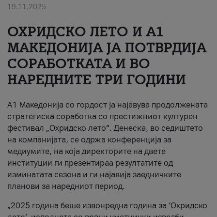
19.11.2025
За нас
ОХРИДСКО ЛЕТО И A1
#ПодобарОнлајн
МАКЕДОНИЈА ЈА ПОТВРДИЈА
СОРАБОТКАТА И ВО
НАРЕДНИТЕ ТРИ ГОДИНИ
A1 Македонија со гордост ја најавува продолжената
стратегиска соработка со престижниот културен
фестивал „Охридско лето“. Денеска, во седиштето
на компанијата, се одржа конференција за
медиумите, на која директорите на двете
институции ги презентираа резултатите од
изминатата сезона и ги најавија заедничките
планови за наредниот период.
„2025 година беше извонредна година за ‘Охридско