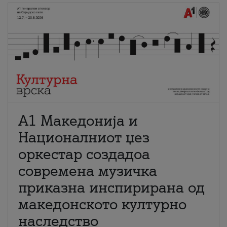
А1 Македонија и
Националниот џез
оркестар создадоа
современа музичка
приказна инспирирана од
македонското културно
наследство