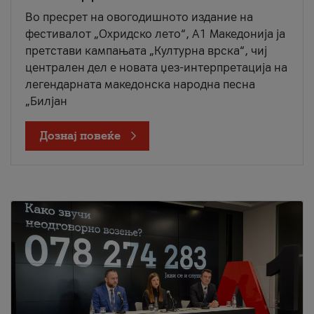
Во пресрет на овогодишното издание на
фестивалот „Охридско лето“, А1 Македонија ја
претстави кампањата „Културна врска“, чиј
централен дел е новата џез-интерпретација на
легендарната македонска народна песна
„Билјан
Дознај повеќе