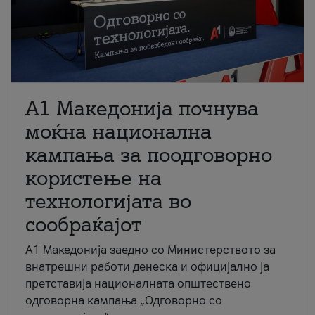
A1 Македонија почнува
моќна национална
кампања за поодговорно
користење на
технологијата во
сообраќајот
A1 Македонија заедно со Министерството за
внатрешни работи денеска и официјално ја
претставија националната општествено
одговорна кампања „Одговорно со