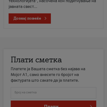
технологијата“, насочена кон подигнување на
јавната свест...
Дознај повеќе
Плати сметка
Платете ја Вашата сметка без најава на
Мојот А1, само внесете го бројот на
фактурата што сакате да ја платите.
Број на сметка
Плати