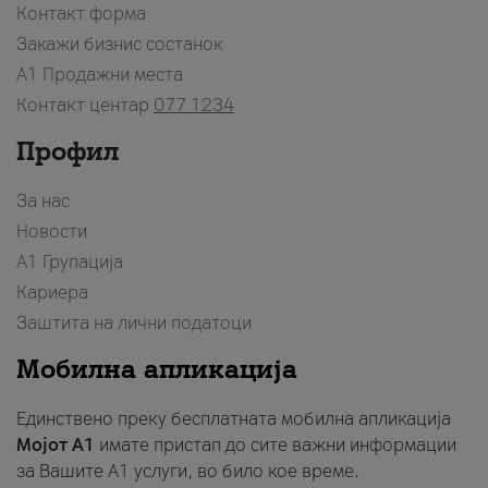
Контакт форма
Закажи бизнис состанок
A1 Продажни места
Контакт центар
077 1234
Профил
За нас
Новости
А1 Групација
Кариера
Заштита на лични податоци
Мобилна апликација
Единствено преку бесплатната мобилна апликација
Мојот A1
имате пристап до сите важни информации
за Вашите A1 услуги, во било кое време.