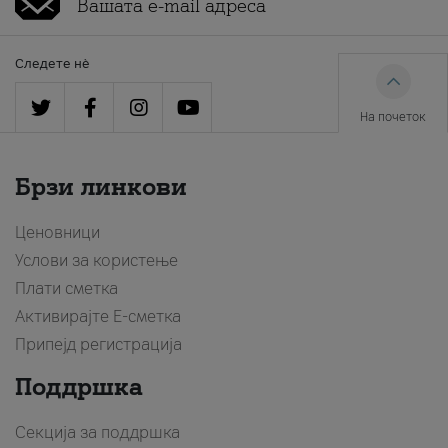
Следете нè
На почеток
Брзи линкови
Ценовници
Услови за користење
Плати сметка
Активирајте Е-сметка
Припејд регистрација
Поддршка
Секција за поддршка