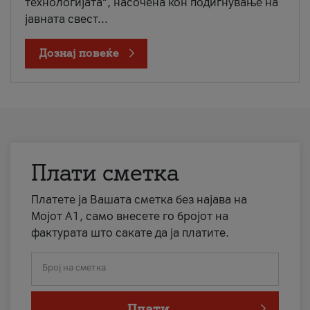
технологијата“, насочена кон подигнување на
јавната свест...
Дознај повеќе
Плати сметка
Платете ја Вашата сметка без најава на
Мојот А1, само внесете го бројот на
фактурата што сакате да ја платите.
Број на сметка
Плати