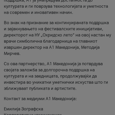
поддршка, A1 ја унапредува достапноста до
културата и ги поврзува технологијата и уметноста
на современ и иновативен начин.
Во знак на признание за континуираната поддршка
и зајакнувањето на фестивалските иницијативи,
директорот на НУ „Охридско лето“ на овој настан му
врачи симболична благодарница на главниот
извршен директор на A1 Македонија, Методија
Мирчев.
Со ова партнерство, A1 Македонија ја потврдува
својата заложба за долгорочна поддршка на
културата и на заедницата, продолжувајќи да
инвестира во уникатни уметнички искуства што ги
зближуваат публиката и артистите.
Контакт за медиуми А1 Македонија:
Емилија Зографска