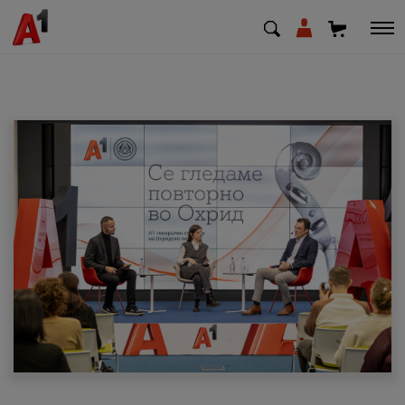
МК
EN
SQ
Приватни
Деловни
Поддршка
Надополни кредит
Плати сметка