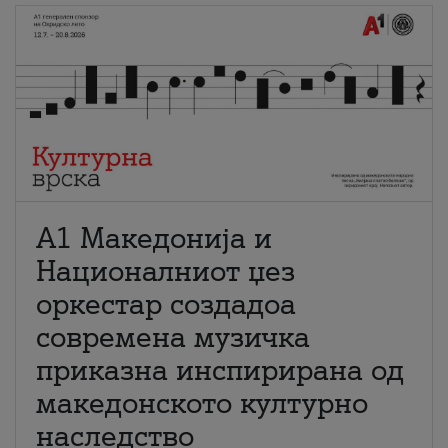
А1 Македонија и
Националниот џез
оркестар создадоа
современа музичка
приказна инспирирана од
македонското културно
наследство