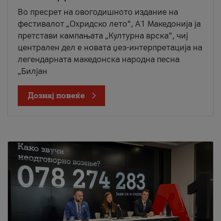
Во пресрет на овогодишното издание на
фестивалот „Охридско лето“, А1 Македонија ја
претстави кампањата „Културна врска“, чиј
централен дел е новата џез-интерпретација на
легендарната македонска народна песна
„Билјан
Дознај повеќе