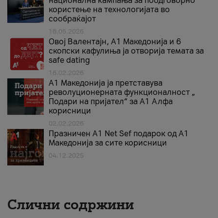
национална кампања за поодговорно
користење на технологијата во
сообраќајот
18.05.2026
Овој Валентајн, A1 Македонија и 6
скопски кафулиња ја отворија темата за
safe dating
16.02.2026
А1 Македонија ја претставува
револуционерната функционалност „
Подари на пријател“ за А1 Алфа
корисници
02.02.2026
Празничен A1 Net Sеf подарок од А1
Македонија за сите корисници
04.12.2025
Слични содржини