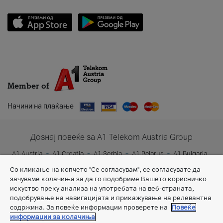
Member of
Начини на плаќање
Дознај повеќе за A1 Telekom Austria Group
A1 Austria
A1 Croatia
A1 Serbia
A1 Belarus
A1 Bulgaria
A1 Slovenia
A1 Digital
Со кликање на копчето "Се согласувам", се согласувате да
зачуваме колачиња за да го подобриме Вашето корисничко
искуство преку анализа на употребата на веб-страната,
подобрување на навигацијата и прикажување на релевантна
содржина. За повеќе информации проверете на
Повеќе
информации за колачиња