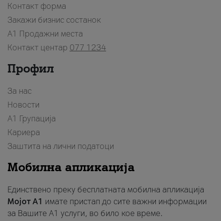
Контакт форма
Закажи бизнис состанок
A1 Продажни места
Контакт центар
077 1234
Профил
За нас
Новости
А1 Групација
Кариера
Заштита на лични податоци
Мобилна апликација
Единствено преку бесплатната мобилна апликација
Мојот A1
имате пристап до сите важни информации
за Вашите A1 услуги, во било кое време.