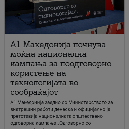
A1 Македонија почнува
моќна национална
кампања за поодговорно
користење на
технологијата во
сообраќајот
A1 Македонија заедно со Министерството за
внатрешни работи денеска и официјално ја
претставија националната општествено
одговорна кампања „Одговорно со