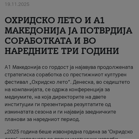
19.11.2025
За нас
ОХРИДСКО ЛЕТО И A1
#ПодобарОнлајн
МАКЕДОНИЈА ЈА ПОТВРДИЈА
СОРАБОТКАТА И ВО
НАРЕДНИТЕ ТРИ ГОДИНИ
A1 Македонија со гордост ја најавува продолжената
стратегиска соработка со престижниот културен
фестивал „Охридско лето“. Денеска, во седиштето
на компанијата, се одржа конференција за
медиумите, на која директорите на двете
институции ги презентираа резултатите од
изминатата сезона и ги најавија заедничките
планови за наредниот период.
„2025 година беше извонредна година за ‘Охридско