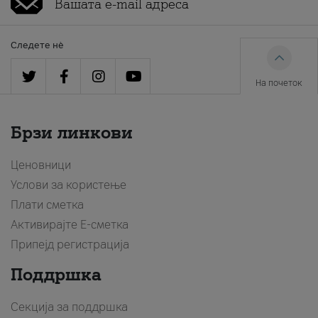
Следете нè
На почеток
Брзи линкови
Ценовници
Услови за користење
Плати сметка
Активирајте Е-сметка
Припејд регистрација
Поддршка
Секција за поддршка