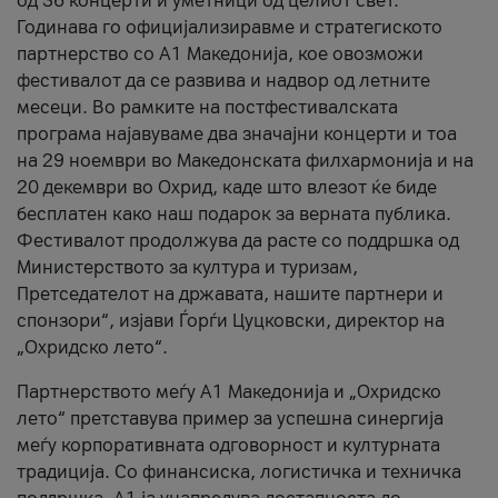
од 36 концерти и уметници од целиот свет.
Годинава го официјализиравме и стратегиското
партнерство со А1 Македонија, кое овозможи
фестивалот да се развива и надвор од летните
месеци. Во рамките на постфестивалската
програма најавуваме два значајни концерти и тоа
на 29 ноември во Македонската филхармонија и на
20 декември во Охрид, каде што влезот ќе биде
бесплатен како наш подарок за верната публика.
Фестивалот продолжува да расте со поддршка од
Министерството за култура и туризам,
Претседателот на државата, нашите партнери и
спонзори“, изјави Ѓорѓи Цуцковски, директор на
„Охридско лето“.
Партнерството меѓу A1 Македонија и „Охридско
лето“ претставува пример за успешна синергија
меѓу корпоративната одговорност и културната
традиција. Со финансиска, логистичка и техничка