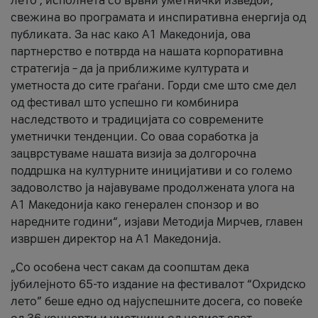
лето’, исполнета со врвни уметнички изведби,
свежина во програмата и инспиративна енергија од
публиката. За нас како A1 Македонија, ова
партнерство е потврда на нашата корпоративна
стратегија – да ја приближиме културата и
уметноста до сите граѓани. Горди сме што сме дел
од фестивал што успешно ги комбинира
наследството и традицијата со современите
уметнички тенденции. Со оваа соработка ја
зацврстуваме нашата визија за долгорочна
поддршка на културните иницијативи и со големо
задоволство ја најавуваме продолжената улога на
A1 Македонија како генерален спонзор и во
наредните години“, изјави Методија Мирчев, главен
извршен директор на A1 Македонија.
„Со особена чест сакам да соопштам дека
јубилејното 65-то издание на фестивалот “Охридско
лето” беше едно од најуспешните досега, со повеќе