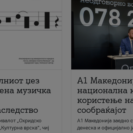
лниот џез
A1 Македони
мена музичка
национална 
користење на
аследство
сообраќајот
ивалот „Охридско
A1 Македонија заедно 
„Културна врска“, чиј
денеска и официјално 