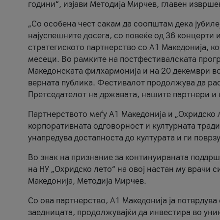
години“, изјави Методија Мирчев, главен изврше
„Со особена чест сакам да соопштам дека јубиле
најуспешните досега, со повеќе од 36 концерти 
стратегиското партнерство со А1 Македонија, к
месеци. Во рамките на постфестивалската прогр
Македонската филхармонија и на 20 декември во
верната публика. Фестивалот продолжува да рас
Претседателот на државата, нашите партнери и с
Партнерството меѓу A1 Македонија и „Охридско 
корпоративната одговорност и културната традиц
унапредува достапноста до културата и ги поврз
Во знак на признание за континуираната поддрш
на НУ „Охридско лето“ на овој настан му врачи
Македонија, Методија Мирчев.
Со ова партнерство, A1 Македонија ја потврдува
заедницата, продолжувајќи да инвестира во уни