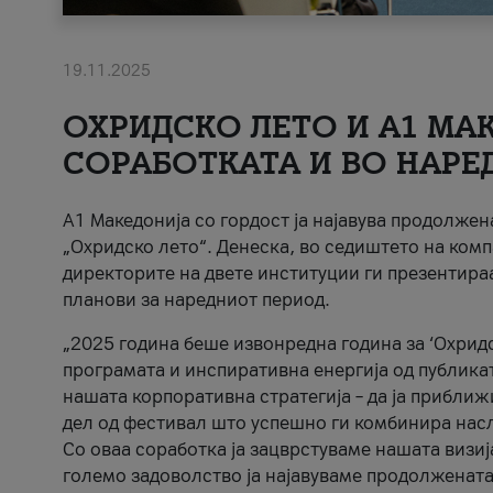
19.11.2025
ОХРИДСКО ЛЕТО И A1 МАК
СОРАБОТКАТА И ВО НАРЕ
A1 Македонија со гордост ја најавува продолже
„Охридско лето“. Денеска, во седиштето на комп
директорите на двете институции ги презентираа
планови за наредниот период.
„2025 година беше извонредна година за ‘Охридс
програмата и инспиративна енергија од публикат
нашата корпоративна стратегија – да ја приближ
дел од фестивал што успешно ги комбинира нас
Со оваа соработка ја зацврстуваме нашата визиј
големо задоволство ја најавуваме продолжената