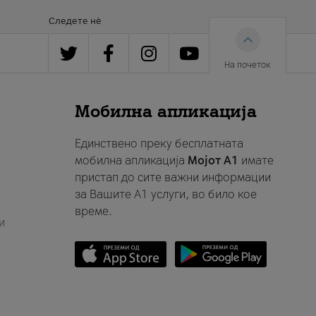
Следете нè
На почеток
Мобилна апликација
Единствено преку бесплатната
мобилна апликација
Мојот A1
имате
пристап до сите важни информации
за Вашите A1 услуги, во било кое
време.
и