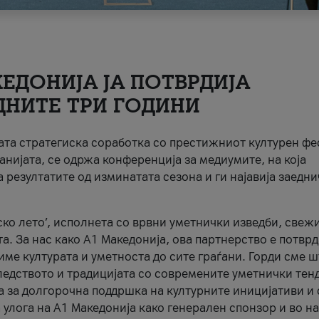
ЕДОНИЈА ЈА ПОТВРДИЈА
ДНИТЕ ТРИ ГОДИНИ
ната стратегиска соработка со престижниот културен ф
анијата, се одржа конференција за медиумите, на која
 резултатите од изминатата сезона и ги најавија заедн
ко лето’, исполнета со врвни уметнички изведби, свеж
а. За нас како A1 Македонија, ова партнерство е потврд
име културата и уметноста до сите граѓани. Горди сме 
ледството и традицијата со современите уметнички тен
а за долгорочна поддршка на културните иницијативи и 
 улога на A1 Македонија како генерален спонзор и во н