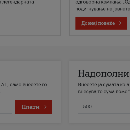
а легендарната
одговорна кампања „Од
подигнување на јавната 
Дознај повеќе
Надополни
 А1, само внесете го
Внесете ја сумата кој
.
внесувајте сума помеѓ
Плати