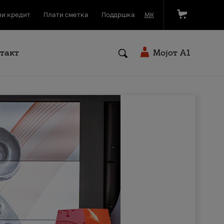
и кредит
Плати сметка
Поддршка
МК
такт
Мојот A1