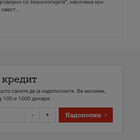
говорно со технологијата“, насочена кон
свест...
 кредит
а што сакате да ја надополните. Ве молиме,
у 100 и 1000 денари.
-
+
Надополни