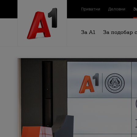
Приватни
Деловни
З
За А1
За подобар 