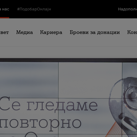
а нас
#ПодобарОнлајн
Надополн
свет
Медиа
Кариера
Броеви за донации
Кон