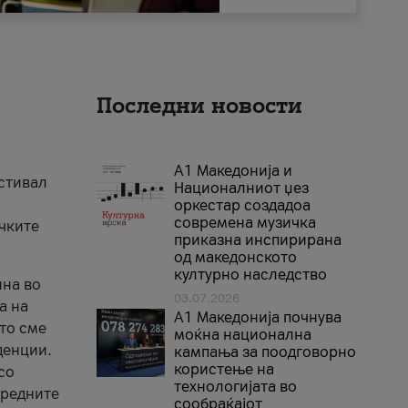
Последни новости
А1 Македонија и
естивал
Националниот џез
оркестар создадоа
современа музичка
ичките
приказна инспирирана
од македонското
културно наследство
ина во
03.07.2026
а на
A1 Македонија почнува
што сме
моќна национална
денции.
кампања за поодговорно
користење на
со
технологијата во
аредните
сообраќајот