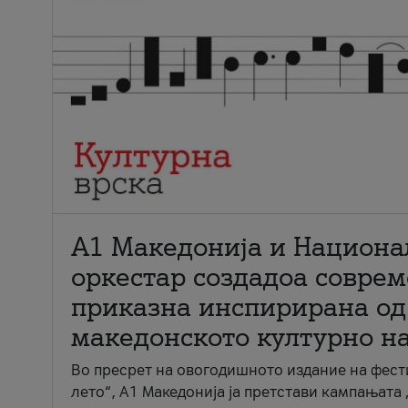
А1 Македонија и Национа
оркестар создадоа совре
приказна инспирирана од
македонското културно н
Во пресрет на овогодишното издание на фест
лето“, А1 Македонија ја претстави кампањата 