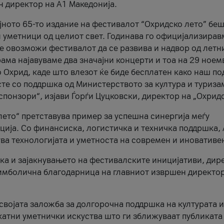
н директор на A1 Македонија.
јното 65-то издание на фестивалот “Охридско лето” беш
и уметници од целиот свет. Годинава го официјализирав
ое овозможи фестивалот да се развива и надвор од летн
ама најавуваме два значајни концерти и тоа на 29 ноем
 Охрид, каде што влезот ќе биде бесплатен како наш по
те со поддршка од Министерството за култура и туриза
понзори“, изјави Ѓорѓи Цуцковски, директор на „Охридс
лето“ претставува пример за успешна синергија меѓу
ија. Со финансиска, логистичка и техничка поддршка, 
ува технологијата и уметноста на современ и иновативе
ка и зајакнувањето на фестивалските иницијативи, дир
 симболична благодарница на главниот извршен директор
 својата заложба за долгорочна поддршка на културата и
катни уметнички искуства што ги зближуваат публиката