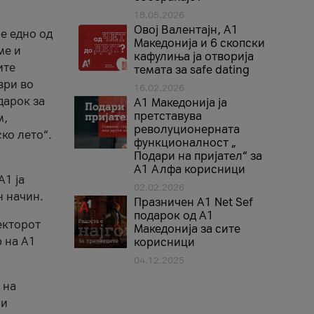
18.05.2026
Овој Валентајн, A1
е едно од
Македонија и 6 скопски
ме и
кафулиња ја отворија
ите
темата за safe dating
ври во
16.02.2026
дарок за
А1 Македонија ја
претставува
м,
револуционерната
ко лето“.
функционалност „
Подари на пријател“ за
А1 Алфа корисници
A1 ја
02.02.2026
н начин.
Празничен A1 Net Sеf
подарок од А1
екторот
Македонија за сите
 на A1
корисници
04.12.2025
 на
 и