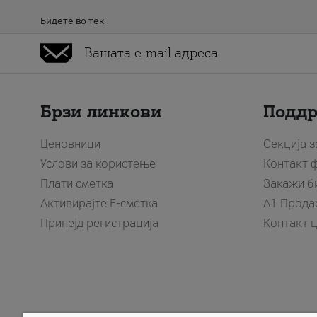
Бидете во тек
Брзи линкови
Подд
Ценовници
Секција 
Услови за користење
Контакт 
Плати сметка
Закажи б
Активирајте Е-сметка
A1 Прода
Припејд регистрација
Контакт 