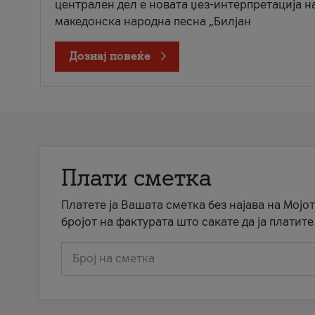
централен дел е новата џез-интерпретација н
македонска народна песна „Билјан
Дознај повеќе
Плати сметка
Платете ја Вашата сметка без најава на Мојот
бројот на фактурата што сакате да ја платите
Број на сметка