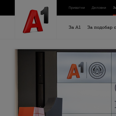
Приватни
Деловни
З
За А1
За подобар 