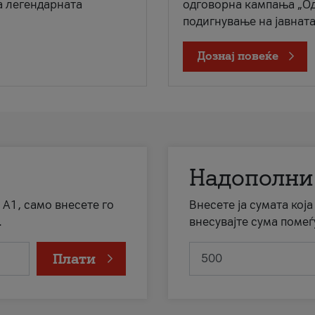
а легендарната
одговорна кампања „Од
подигнување на јавната 
Дознај повеќе
Надополни
 А1, само внесете го
Внесете ја сумата кој
.
внесувајте сума помеѓ
Плати