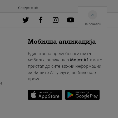
Следете нè
На почеток
Мобилна апликација
Единствено преку бесплатната
мобилна апликација
Мојот A1
имате
пристап до сите важни информации
за Вашите A1 услуги, во било кое
време.
и