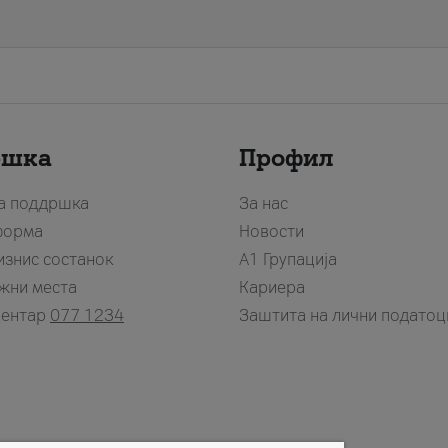
ршка
Профил
за поддршка
За нас
форма
Новости
изнис состанок
А1 Групација
жни места
Кариера
центар
077 1234
Заштита на лични податоц