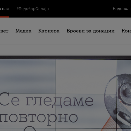
а нас
#ПодобарОнлајн
Надополн
свет
Медиа
Кариера
Броеви за донации
Кон