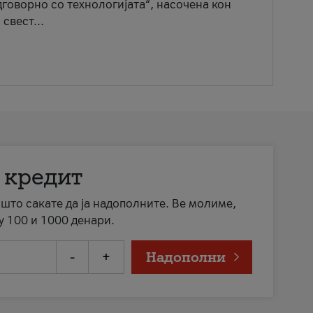
говорно со технологијата“, насочена кон
свест...
 кредит
а што сакате да ја надополните. Ве молиме,
у 100 и 1000 денари.
-
+
Надополни