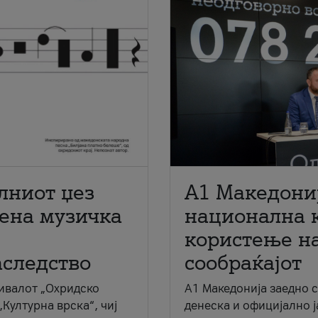
лниот џез
A1 Македони
мена музичка
национална 
користење на
аследство
сообраќајот
ивалот „Охридско
A1 Македонија заедно 
„Културна врска“, чиј
денеска и официјално 