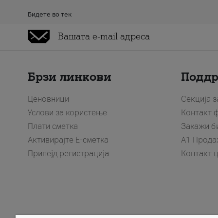
Бидете во тек
Брзи линкови
Подд
Ценовници
Секција 
Услови за користење
Контакт 
Плати сметка
Закажи б
Активирајте Е-сметка
A1 Прода
Припејд регистрација
Контакт 