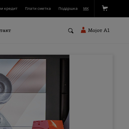
и кредит
Плати сметка
Поддршка
МК
такт
Мојот A1