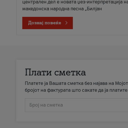
централен дел е новата џез-интерпретација н
македонска народна песна „Билјан
Дознај повеќе
Плати сметка
Платете ја Вашата сметка без најава на Мојот
бројот на фактурата што сакате да ја платите
Број на сметка