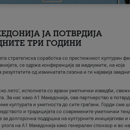
ЕДОНИЈА ЈА ПОТВРДИЈА
ДНИТЕ ТРИ ГОДИНИ
ната стратегиска соработка со престижниот културен ф
анијата, се одржа конференција за медиумите, на која
 резултатите од изминатата сезона и ги најавија заедн
ко лето’, исполнета со врвни уметнички изведби, свеж
а. За нас како A1 Македонија, ова партнерство е потврд
име културата и уметноста до сите граѓани. Горди сме 
ледството и традицијата со современите уметнички тен
а за долгорочна поддршка на културните иницијативи и 
 улога на A1 Македонија како генерален спонзор и во н