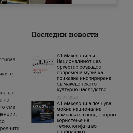
Последни новости
А1 Македонија и
естивал
Националниот џез
оркестар создадоа
современа музичка
ичките
приказна инспирирана
од македонското
културно наследство
ина во
03.07.2026
а на
A1 Македонија почнува
што сме
моќна национална
денции.
кампања за поодговорно
користење на
со
технологијата во
аредните
сообраќајот