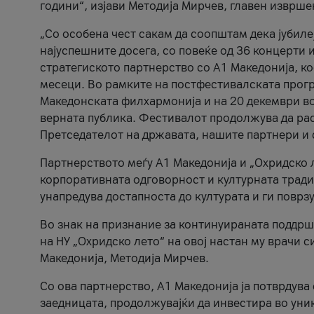
години“, изјави Методија Мирчев, главен изврше
„Со особена чест сакам да соопштам дека јубиле
најуспешните досега, со повеќе од 36 концерти 
стратегиското партнерство со А1 Македонија, к
месеци. Во рамките на постфестивалската прогр
Македонската филхармонија и на 20 декември во
верната публика. Фестивалот продолжува да рас
Претседателот на државата, нашите партнери и с
Партнерството меѓу A1 Македонија и „Охридско 
корпоративната одговорност и културната традиц
унапредува достапноста до културата и ги поврз
Во знак на признание за континуираната поддрш
на НУ „Охридско лето“ на овој настан му врачи
Македонија, Методија Мирчев.
Со ова партнерство, A1 Македонија ја потврдува
заедницата, продолжувајќи да инвестира во уни