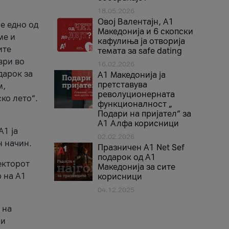
18.05.2026
Овој Валентајн, A1
е едно од
Македонија и 6 скопски
ме и
кафулиња ја отворија
ите
темата за safe dating
ври во
16.02.2026
дарок за
А1 Македонија ја
претставува
м,
револуционерната
ко лето“.
функционалност „
Подари на пријател“ за
А1 Алфа корисници
A1 ја
02.02.2026
н начин.
Празничен A1 Net Sеf
подарок од А1
екторот
Македонија за сите
 на A1
корисници
04.12.2025
 на
 и