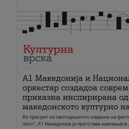
А1 Македонија и Национа
оркестар создадоа совре
приказна инспирирана од
македонското културно н
Во пресрет на овогодишното издание на фест
лето“, А1 Македонија ја претстави кампањата 