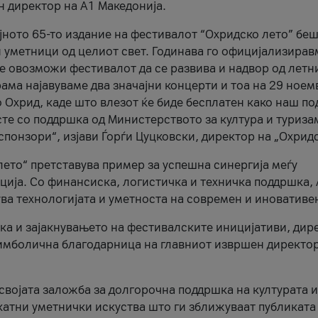
н директор на A1 Македонија.
јното 65-то издание на фестивалот “Охридско лето” беш
и уметници од целиот свет. Годинава го официјализирав
ое овозможи фестивалот да се развива и надвор од летн
ама најавуваме два значајни концерти и тоа на 29 ноем
 Охрид, каде што влезот ќе биде бесплатен како наш по
те со поддршка од Министерството за култура и туриза
понзори“, изјави Ѓорѓи Цуцковски, директор на „Охридс
лето“ претставува пример за успешна синергија меѓу
ија. Со финансиска, логистичка и техничка поддршка, 
ува технологијата и уметноста на современ и иновативе
ка и зајакнувањето на фестивалските иницијативи, дир
 симболична благодарница на главниот извршен директор
 својата заложба за долгорочна поддршка на културата и
катни уметнички искуства што ги зближуваат публиката