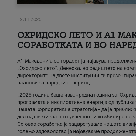
19.11.2025
ОХРИДСКО ЛЕТО И A1 МАК
СОРАБОТКАТА И ВО НАРЕ
A1 Македонија со гордост ја најавува продолже
„Охридско лето“. Денеска, во седиштето на комп
директорите на двете институции ги презентираа
планови за наредниот период.
„2025 година беше извонредна година за ‘Охридс
програмата и инспиративна енергија од публикат
нашата корпоративна стратегија – да ја приближ
дел од фестивал што успешно ги комбинира нас
Со оваа соработка ја зацврстуваме нашата визиј
големо задоволство ја најавуваме продолжената