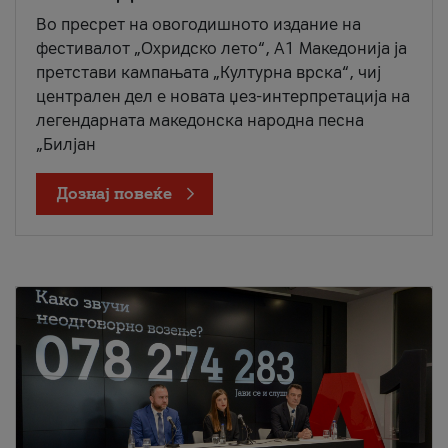
Во пресрет на овогодишното издание на
фестивалот „Охридско лето“, А1 Македонија ја
претстави кампањата „Културна врска“, чиј
централен дел е новата џез-интерпретација на
легендарната македонска народна песна
„Билјан
Дознај повеќе