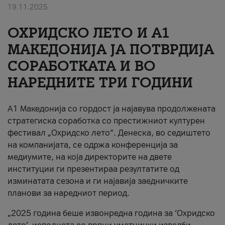
19.11.2025
За нас
ОХРИДСКО ЛЕТО И A1
#ПодобарОнлајн
МАКЕДОНИЈА ЈА ПОТВРДИЈА
СОРАБОТКАТА И ВО
НАРЕДНИТЕ ТРИ ГОДИНИ
A1 Македонија со гордост ја најавува продолжената
стратегиска соработка со престижниот културен
фестивал „Охридско лето“. Денеска, во седиштето
на компанијата, се одржа конференција за
медиумите, на која директорите на двете
институции ги презентираа резултатите од
изминатата сезона и ги најавија заедничките
планови за наредниот период.
„2025 година беше извонредна година за ‘Охридско