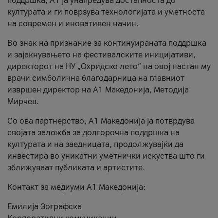
поддршка, A1 ја унапредува достапноста до
културата и ги поврзува технологијата и уметноста
на современ и иновативен начин.
Во знак на признание за континуираната поддршка
и зајакнувањето на фестивалските иницијативи,
директорот на НУ „Охридско лето“ на овој настан му
врачи симболична благодарница на главниот
извршен директор на A1 Македонија, Методија
Мирчев.
Со ова партнерство, A1 Македонија ја потврдува
својата заложба за долгорочна поддршка на
културата и на заедницата, продолжувајќи да
инвестира во уникатни уметнички искуства што ги
зближуваат публиката и артистите.
Контакт за медиуми А1 Македонија:
Емилија Зографска