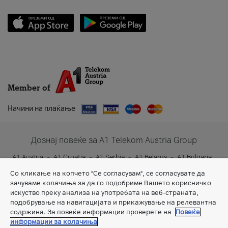
Member of
Начини на плаќање
Дознај повеќе за A1 Telekom Austria Group
A1 Austria
A1 Croatia
A1 Serbia
A1 Belarus
A1 Bulgaria
A1 Slovenia
A1 Digital
Со кликање на копчето "Се согласувам", се согласувате да
зачуваме колачиња за да го подобриме Вашето корисничко
искуство преку анализа на употребата на веб-страната,
подобрување на навигацијата и прикажување на релевантна
содржина. За повеќе информации проверете на
Повеќе
информации за колачиња