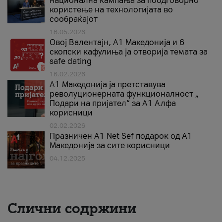
национална кампања за поодговорно
користење на технологијата во
сообраќајот
18.05.2026
Овој Валентајн, A1 Македонија и 6
скопски кафулиња ја отворија темата за
safe dating
16.02.2026
А1 Македонија ја претставува
револуционерната функционалност „
Подари на пријател“ за А1 Алфа
корисници
02.02.2026
Празничен A1 Net Sеf подарок од А1
Македонија за сите корисници
04.12.2025
Слични содржини