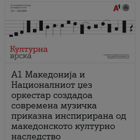
А1 Македонија и
Националниот џез
оркестар создадоа
современа музичка
приказна инспирирана од
македонското културно
наследство