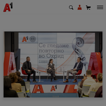
МК
EN
SQ
Приватни
Деловни
Поддршка
Надополни кредит
Плати сметка