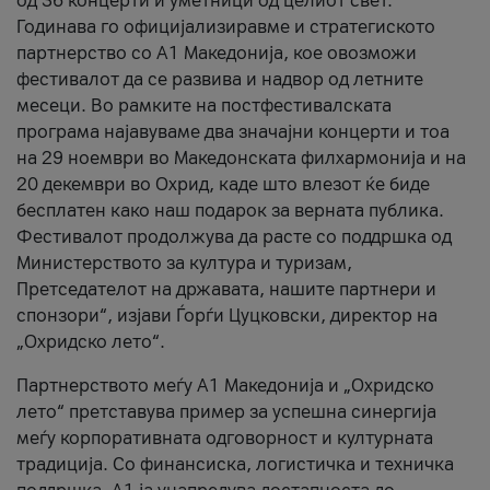
од 36 концерти и уметници од целиот свет.
Годинава го официјализиравме и стратегиското
партнерство со А1 Македонија, кое овозможи
фестивалот да се развива и надвор од летните
месеци. Во рамките на постфестивалската
програма најавуваме два значајни концерти и тоа
на 29 ноември во Македонската филхармонија и на
20 декември во Охрид, каде што влезот ќе биде
бесплатен како наш подарок за верната публика.
Фестивалот продолжува да расте со поддршка од
Министерството за култура и туризам,
Претседателот на државата, нашите партнери и
спонзори“, изјави Ѓорѓи Цуцковски, директор на
„Охридско лето“.
Партнерството меѓу A1 Македонија и „Охридско
лето“ претставува пример за успешна синергија
меѓу корпоративната одговорност и културната
традиција. Со финансиска, логистичка и техничка