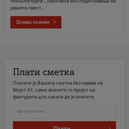
технологијата“, насочена кон подигнување на
јавната свест...
Дознај повеќе
Плати сметка
Платете ја Вашата сметка без најава на
Мојот А1, само внесете го бројот на
фактурата што сакате да ја платите.
Број на сметка
Плати