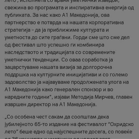
лето’, исполнета со врвни уметнички изведби,
свежина во програмата и инспиративна енергија од
публиката. За нас како A1 Македонија, ова
партнерство е потврда на нашата корпоративна
стратегија – да ја приближиме културата и
уметноста до сите граѓани. Горди сме што сме дел
од фестивал што успешно ги комбинира
наследството и традицијата со современите
уметнички тенденции. Со оваа соработка ја
зацврстуваме нашата визија за долгорочна
поддршка на културните иницијативи и со големо
задоволство ја најавуваме продолжената улога на
A1 Македонија како генерален спонзор и во
наредните години“, изјави Методија Мирчев, главен
извршен директор на A1 Македонија.
„Со особена чест сакам да соопштам дека
јубилејното 65-то издание на фестивалот “Охридско
лето” беше едно од најуспешните досега, со повеќе