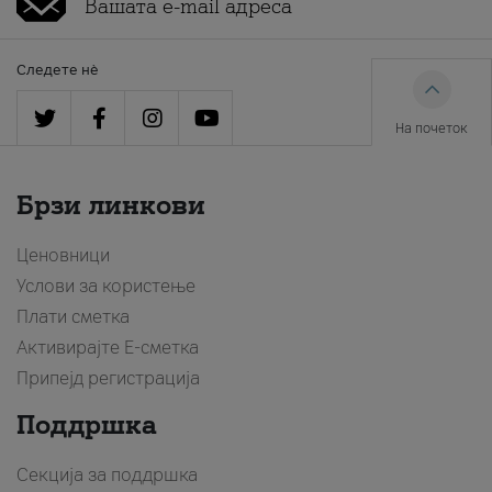
Следете нè
На почеток
Брзи линкови
Ценовници
Услови за користење
Плати сметка
Активирајте Е-сметка
Припејд регистрација
Поддршка
Секција за поддршка