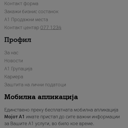
Контакт форма
Закажи бизнис состанок
A1 Продажни места
Контакт центар
077 1234
Профил
За нас
Новости
А1 Групација
Кариера
Заштита на лични податоци
Мобилна апликација
Единствено преку бесплатната мобилна апликација
Мојот A1
имате пристап до сите важни информации
за Вашите A1 услуги, во било кое време.