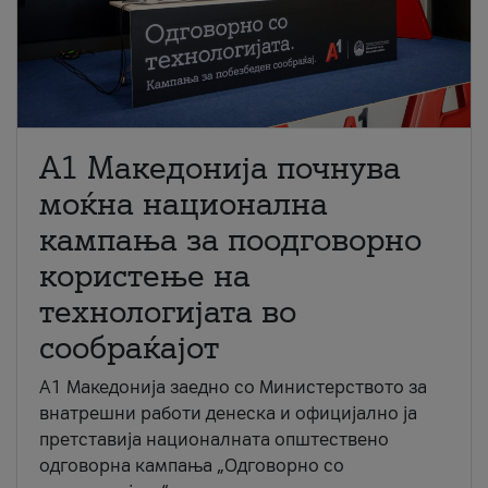
A1 Македонија почнува
моќна национална
кампања за поодговорно
користење на
технологијата во
сообраќајот
A1 Македонија заедно со Министерството за
внатрешни работи денеска и официјално ја
претставија националната општествено
одговорна кампања „Одговорно со