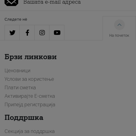
Следете нè
На почеток
Брзи линкови
Ценовници
Услови за користење
Плати сметка
Активирајте Е-сметка
Припејд регистрација
Поддршка
Секција за поддршка