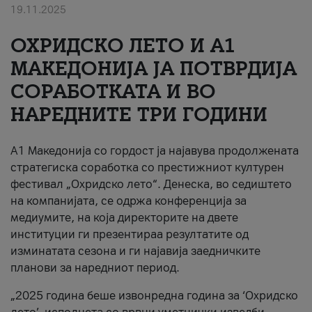
19.11.2025
За нас
ОХРИДСКО ЛЕТО И A1
#ПодобарОнлајн
МАКЕДОНИЈА ЈА ПОТВРДИЈА
СОРАБОТКАТА И ВО
НАРЕДНИТЕ ТРИ ГОДИНИ
A1 Македонија со гордост ја најавува продолжената
стратегиска соработка со престижниот културен
фестивал „Охридско лето“. Денеска, во седиштето
на компанијата, се одржа конференција за
медиумите, на која директорите на двете
институции ги презентираа резултатите од
изминатата сезона и ги најавија заедничките
планови за наредниот период.
„2025 година беше извонредна година за ‘Охридско