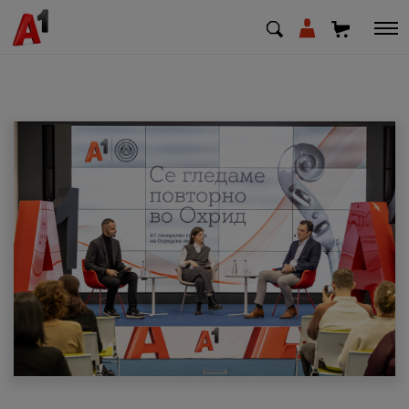
МК
EN
SQ
Приватни
Деловни
Поддршка
Надополни кредит
Плати сметка