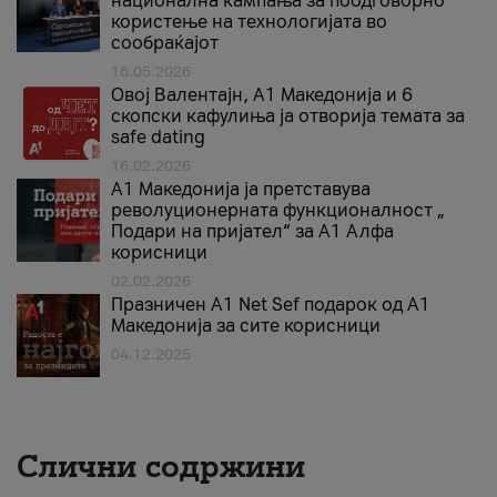
национална кампања за поодговорно
користење на технологијата во
сообраќајот
18.05.2026
Овој Валентајн, A1 Македонија и 6
скопски кафулиња ја отворија темата за
safe dating
16.02.2026
А1 Македонија ја претставува
револуционерната функционалност „
Подари на пријател“ за А1 Алфа
корисници
02.02.2026
Празничен A1 Net Sеf подарок од А1
Македонија за сите корисници
04.12.2025
Слични содржини