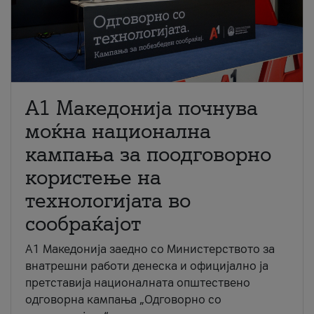
A1 Македонија почнува
моќна национална
кампања за поодговорно
користење на
технологијата во
сообраќајот
A1 Македонија заедно со Министерството за
внатрешни работи денеска и официјално ја
претставија националната општествено
одговорна кампања „Одговорно со