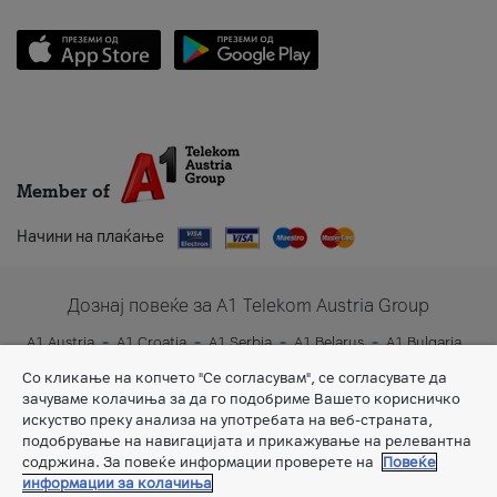
Member of
Начини на плаќање
Дознај повеќе за A1 Telekom Austria Group
A1 Austria
A1 Croatia
A1 Serbia
A1 Belarus
A1 Bulgaria
A1 Slovenia
A1 Digital
Со кликање на копчето "Се согласувам", се согласувате да
зачуваме колачиња за да го подобриме Вашето корисничко
искуство преку анализа на употребата на веб-страната,
подобрување на навигацијата и прикажување на релевантна
содржина. За повеќе информации проверете на
Повеќе
информации за колачиња