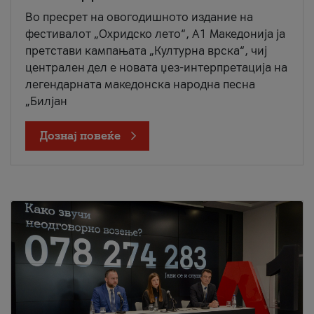
Во пресрет на овогодишното издание на
фестивалот „Охридско лето“, А1 Македонија ја
претстави кампањата „Културна врска“, чиј
централен дел е новата џез-интерпретација на
легендарната македонска народна песна
„Билјан
Дознај повеќе