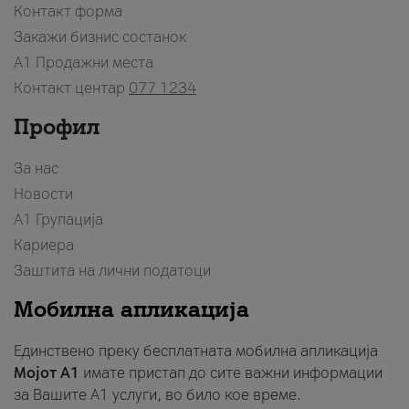
Контакт форма
Закажи бизнис состанок
A1 Продажни места
Контакт центар
077 1234
Профил
За нас
Новости
А1 Групација
Кариера
Заштита на лични податоци
Мобилна апликација
Единствено преку бесплатната мобилна апликација
Мојот A1
имате пристап до сите важни информации
за Вашите A1 услуги, во било кое време.