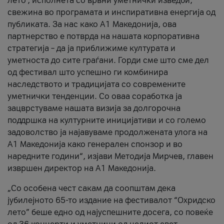
лето’, исполнета со врвни уметнички изведби,
свежина во програмата и инспиративна енергија од
публиката. За нас како A1 Македонија, ова
партнерство е потврда на нашата корпоративна
стратегија – да ја приближиме културата и
уметноста до сите граѓани. Горди сме што сме дел
од фестивал што успешно ги комбинира
наследството и традицијата со современите
уметнички тенденции. Со оваа соработка ја
зацврстуваме нашата визија за долгорочна
поддршка на културните иницијативи и со големо
задоволство ја најавуваме продолжената улога на
A1 Македонија како генерален спонзор и во
наредните години“, изјави Методија Мирчев, главен
извршен директор на A1 Македонија.
„Со особена чест сакам да соопштам дека
јубилејното 65-то издание на фестивалот “Охридско
лето” беше едно од најуспешните досега, со повеќе