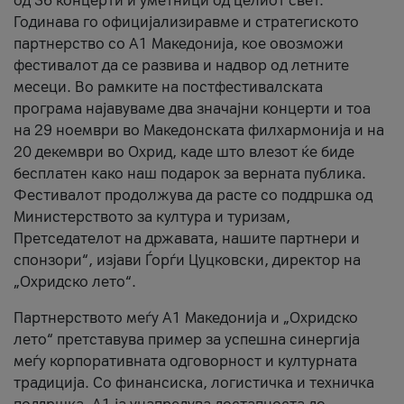
од 36 концерти и уметници од целиот свет.
Годинава го официјализиравме и стратегиското
партнерство со А1 Македонија, кое овозможи
фестивалот да се развива и надвор од летните
месеци. Во рамките на постфестивалската
програма најавуваме два значајни концерти и тоа
на 29 ноември во Македонската филхармонија и на
20 декември во Охрид, каде што влезот ќе биде
бесплатен како наш подарок за верната публика.
Фестивалот продолжува да расте со поддршка од
Министерството за култура и туризам,
Претседателот на државата, нашите партнери и
спонзори“, изјави Ѓорѓи Цуцковски, директор на
„Охридско лето“.
Партнерството меѓу A1 Македонија и „Охридско
лето“ претставува пример за успешна синергија
меѓу корпоративната одговорност и културната
традиција. Со финансиска, логистичка и техничка