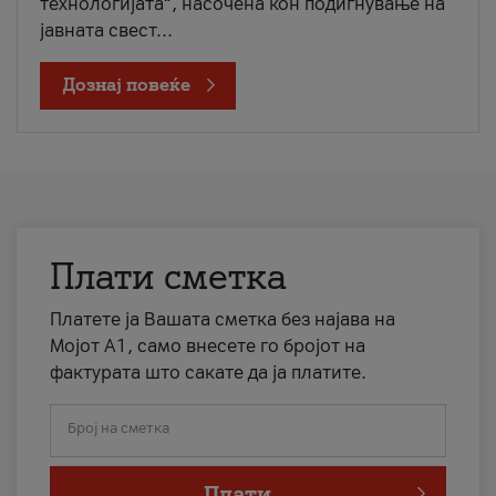
технологијата“, насочена кон подигнување на
јавната свест...
Дознај повеќе
Плати сметка
Платете ја Вашата сметка без најава на
Мојот А1, само внесете го бројот на
фактурата што сакате да ја платите.
Број на сметка
Плати