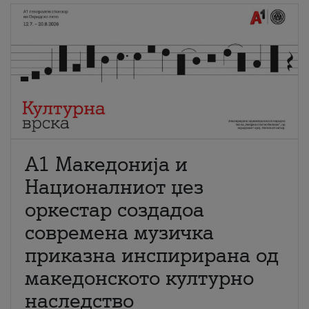
А1 Македонија и
Националниот џез
оркестар создадоа
современа музичка
приказна инспирирана од
македонското културно
наследство