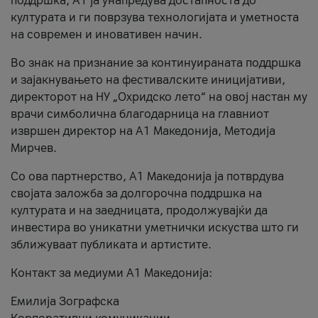
поддршка, A1 ја унапредува достапноста до
културата и ги поврзува технологијата и уметноста
на современ и иновативен начин.
Во знак на признание за континуираната поддршка
и зајакнувањето на фестивалските иницијативи,
директорот на НУ „Охридско лето“ на овој настан му
врачи симболична благодарница на главниот
извршен директор на A1 Македонија, Методија
Мирчев.
Со ова партнерство, A1 Македонија ја потврдува
својата заложба за долгорочна поддршка на
културата и на заедницата, продолжувајќи да
инвестира во уникатни уметнички искуства што ги
зближуваат публиката и артистите.
Контакт за медиуми А1 Македонија:
Емилија Зографска