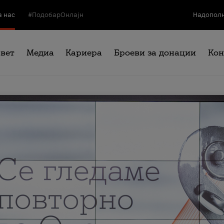
а нас
#ПодобарОнлајн
Надополн
свет
Медиа
Кариера
Броеви за донации
Кон