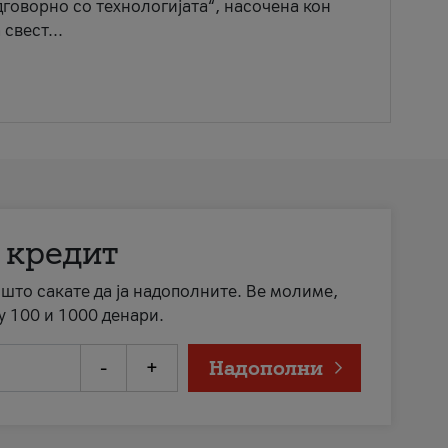
говорно со технологијата“, насочена кон
свест...
 кредит
а што сакате да ја надополните. Ве молиме,
у 100 и 1000 денари.
-
+
Надополни