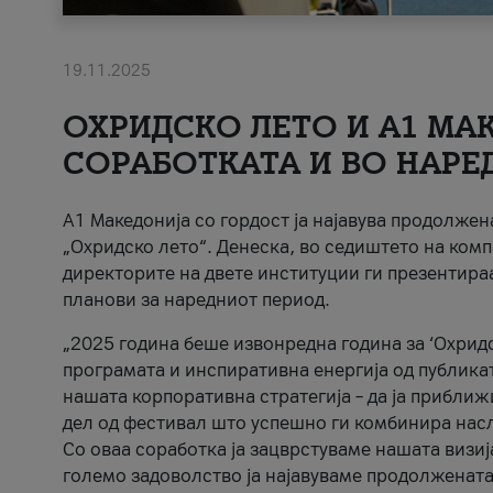
19.11.2025
ОХРИДСКО ЛЕТО И A1 МАК
СОРАБОТКАТА И ВО НАРЕ
A1 Македонија со гордост ја најавува продолже
„Охридско лето“. Денеска, во седиштето на комп
директорите на двете институции ги презентираа
планови за наредниот период.
„2025 година беше извонредна година за ‘Охридс
програмата и инспиративна енергија од публикат
нашата корпоративна стратегија – да ја приближ
дел од фестивал што успешно ги комбинира нас
Со оваа соработка ја зацврстуваме нашата визиј
големо задоволство ја најавуваме продолжената