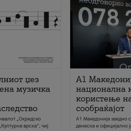
лниот џез
A1 Македони
мена музичка
национална 
користење на
аследство
сообраќајот
ивалот „Охридско
A1 Македонија заедно 
„Културна врска“, чиј
денеска и официјално 