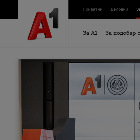
Приватни
Деловни
З
За А1
За подобар 