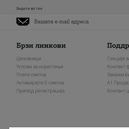
Бидете во тек
Брзи линкови
Подд
Ценовници
Секција 
Услови за користење
Контакт 
Плати сметка
Закажи б
Активирајте Е-сметка
A1 Прода
Припејд регистрација
Контакт 