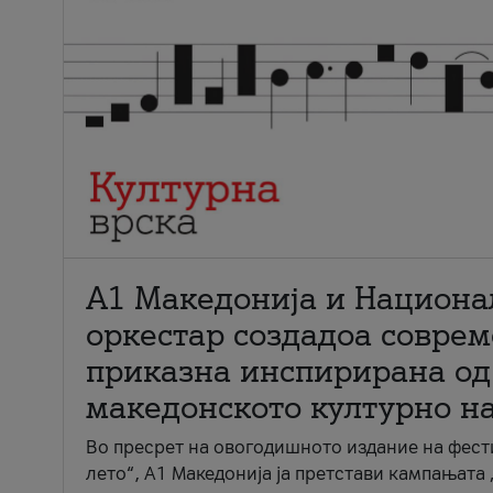
А1 Македонија и Национа
оркестар создадоа совре
приказна инспирирана од
македонското културно н
Во пресрет на овогодишното издание на фест
лето“, А1 Македонија ја претстави кампањата 