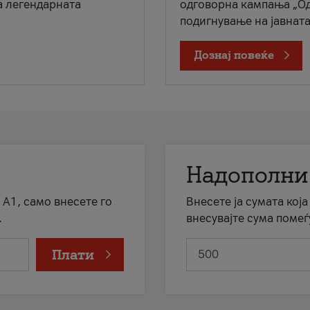
а легендарната
одговорна кампања „Од
подигнување на јавната 
Дознај повеќе
Надополни
 А1, само внесете го
Внесете ја сумата кој
.
внесувајте сума помеѓ
Плати