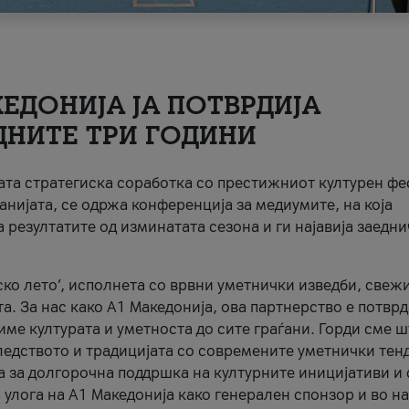
ЕДОНИЈА ЈА ПОТВРДИЈА
ДНИТЕ ТРИ ГОДИНИ
ната стратегиска соработка со престижниот културен ф
анијата, се одржа конференција за медиумите, на која
 резултатите од изминатата сезона и ги најавија заедн
ко лето’, исполнета со врвни уметнички изведби, свеж
а. За нас како A1 Македонија, ова партнерство е потврд
име културата и уметноста до сите граѓани. Горди сме 
ледството и традицијата со современите уметнички тен
а за долгорочна поддршка на културните иницијативи и 
 улога на A1 Македонија како генерален спонзор и во н