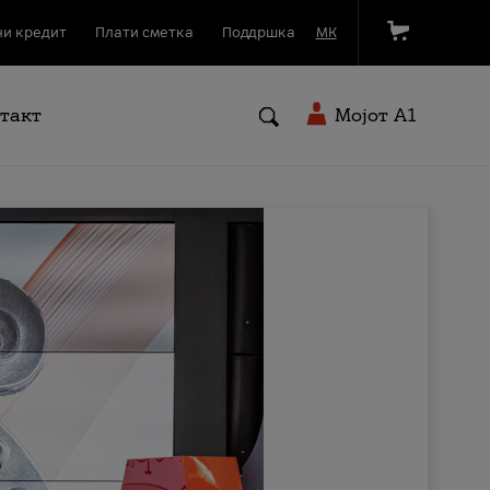
и кредит
Плати сметка
Поддршка
МК
такт
Мојот A1