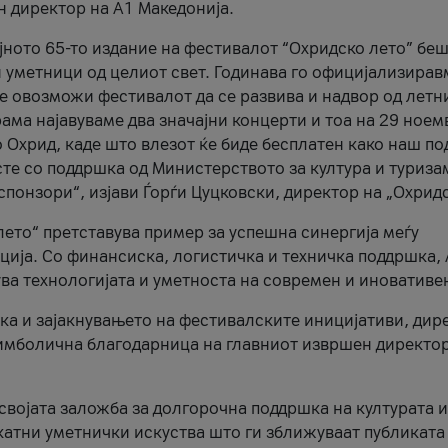
н директор на A1 Македонија.
јното 65-то издание на фестивалот “Охридско лето” беш
и уметници од целиот свет. Годинава го официјализирав
ое овозможи фестивалот да се развива и надвор од летн
ама најавуваме два значајни концерти и тоа на 29 ноем
 Охрид, каде што влезот ќе биде бесплатен како наш по
те со поддршка од Министерството за култура и туриза
понзори“, изјави Ѓорѓи Цуцковски, директор на „Охридс
лето“ претставува пример за успешна синергија меѓу
ија. Со финансиска, логистичка и техничка поддршка, 
ува технологијата и уметноста на современ и иновативе
ка и зајакнувањето на фестивалските иницијативи, дир
 симболична благодарница на главниот извршен директор
 својата заложба за долгорочна поддршка на културата и
катни уметнички искуства што ги зближуваат публиката