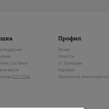
ршка
Профил
за поддршка
За нас
форма
Новости
изнис состанок
А1 Групација
жни места
Кариера
центар
077 1234
Заштита на лични податоц