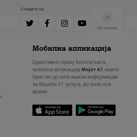
Следете нè
На почеток
Мобилна апликација
Единствено преку бесплатната
мобилна апликација
Мојот A1
имате
пристап до сите важни информации
за Вашите A1 услуги, во било кое
време.
и