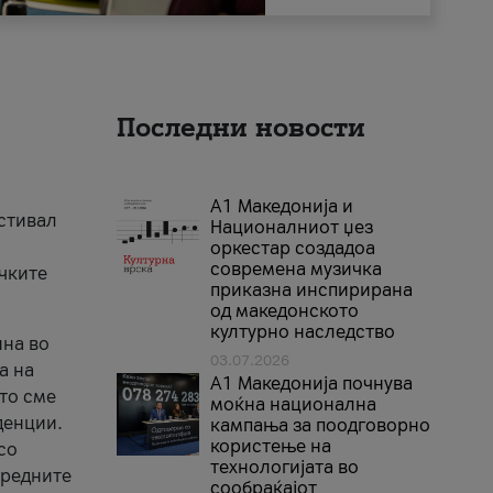
Последни новости
А1 Македонија и
естивал
Националниот џез
оркестар создадоа
современа музичка
ичките
приказна инспирирана
од македонското
културно наследство
ина во
03.07.2026
а на
A1 Македонија почнува
што сме
моќна национална
денции.
кампања за поодговорно
користење на
со
технологијата во
аредните
сообраќајот