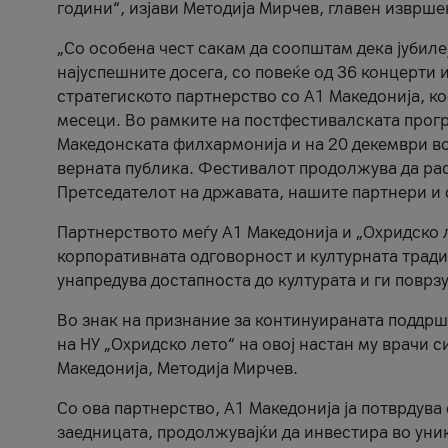
години“, изјави Методија Мирчев, главен изврше
„Со особена чест сакам да соопштам дека јубиле
најуспешните досега, со повеќе од 36 концерти 
стратегиското партнерство со А1 Македонија, к
месеци. Во рамките на постфестивалската прогр
Македонската филхармонија и на 20 декември во
верната публика. Фестивалот продолжува да рас
Претседателот на државата, нашите партнери и с
Партнерството меѓу A1 Македонија и „Охридско 
корпоративната одговорност и културната традиц
унапредува достапноста до културата и ги поврз
Во знак на признание за континуираната поддрш
на НУ „Охридско лето“ на овој настан му врачи
Македонија, Методија Мирчев.
Со ова партнерство, A1 Македонија ја потврдува
заедницата, продолжувајќи да инвестира во уни