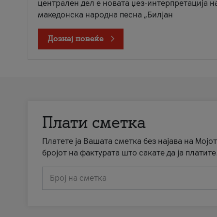
централен дел е новата џез-интерпретација н
македонска народна песна „Билјан
Дознај повеќе
Плати сметка
Платете ја Вашата сметка без најава на Мојот
бројот на фактурата што сакате да ја платите
Број на сметка