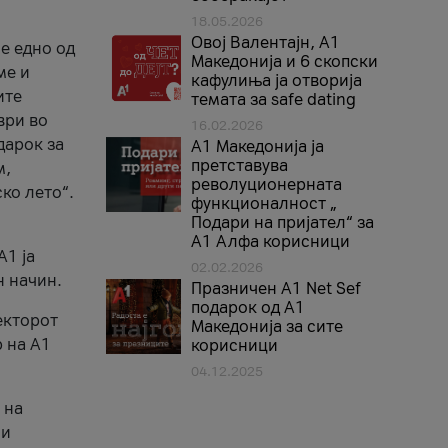
18.05.2026
Овој Валентајн, A1
е едно од
Македонија и 6 скопски
ме и
кафулиња ја отворија
ите
темата за safe dating
ври во
16.02.2026
дарок за
А1 Македонија ја
претставува
м,
револуционерната
ко лето“.
функционалност „
Подари на пријател“ за
А1 Алфа корисници
A1 ја
02.02.2026
н начин.
Празничен A1 Net Sеf
подарок од А1
екторот
Македонија за сите
 на A1
корисници
04.12.2025
 на
 и