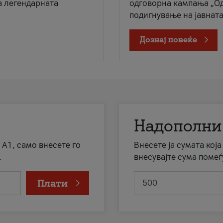
а легендарната
одговорна кампања „Од
подигнување на јавната 
Дознај повеќе
Надополни
 А1, само внесете го
Внесете ја сумата кој
.
внесувајте сума помеѓ
Плати