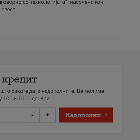
говорно со технологијата“, насочена кон
свест...
 кредит
а што сакате да ја надополните. Ве молиме,
у 100 и 1000 денари.
-
+
Надополни