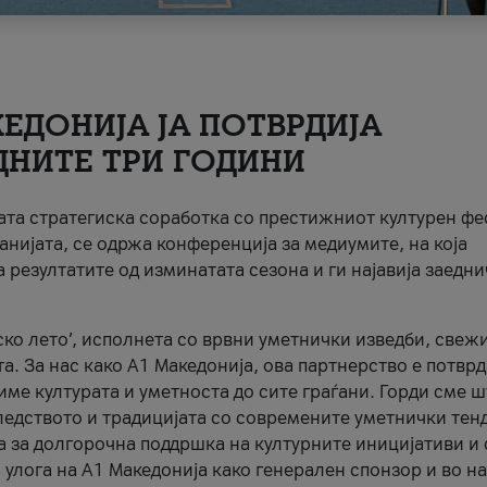
ЕДОНИЈА ЈА ПОТВРДИЈА
ДНИТЕ ТРИ ГОДИНИ
ната стратегиска соработка со престижниот културен ф
анијата, се одржа конференција за медиумите, на која
 резултатите од изминатата сезона и ги најавија заедн
ко лето’, исполнета со врвни уметнички изведби, свеж
а. За нас како A1 Македонија, ова партнерство е потврд
име културата и уметноста до сите граѓани. Горди сме 
ледството и традицијата со современите уметнички тен
а за долгорочна поддршка на културните иницијативи и 
 улога на A1 Македонија како генерален спонзор и во н