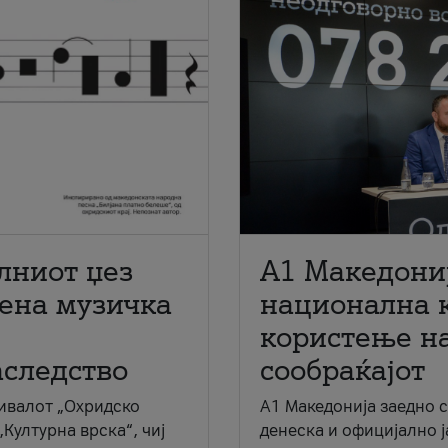
лниот џез
A1 Македони
мена музичка
национална 
користење на
аследство
сообраќајот
ивалот „Охридско
A1 Македонија заедно 
„Културна врска“, чиј
денеска и официјално 