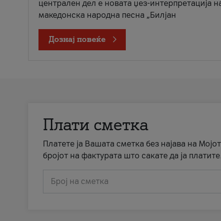
централен дел е новата џез-интерпретација н
македонска народна песна „Билјан
Дознај повеќе
Плати сметка
Платете ја Вашата сметка без најава на Мојот
бројот на фактурата што сакате да ја платите
Број на сметка