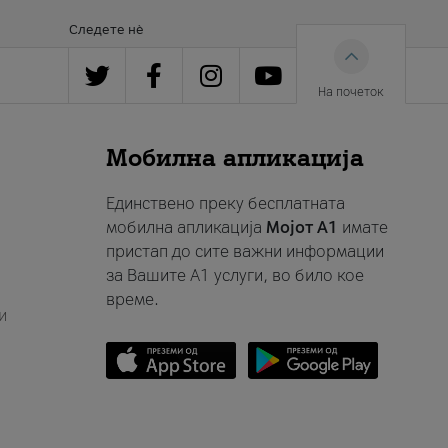
Следете нè
На почеток
Мобилна апликација
Единствено преку бесплатната
мобилна апликација
Мојот A1
имате
пристап до сите важни информации
за Вашите A1 услуги, во било кое
време.
и