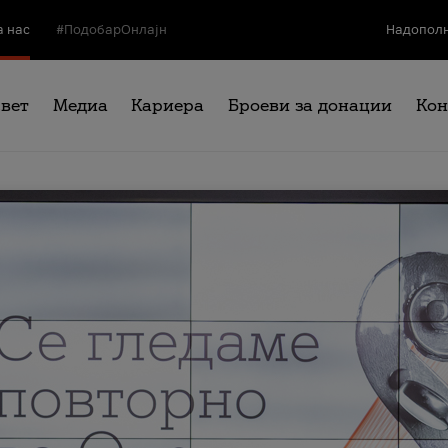
а нас
#ПодобарОнлајн
Надополн
свет
Медиа
Кариера
Броеви за донации
Кон