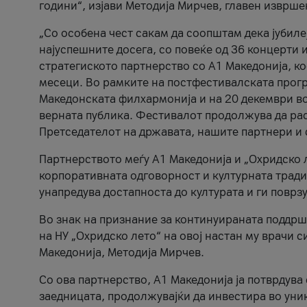
години“, изјави Методија Мирчев, главен изврше
„Со особена чест сакам да соопштам дека јубиле
најуспешните досега, со повеќе од 36 концерти 
стратегиското партнерство со А1 Македонија, к
месеци. Во рамките на постфестивалската прогр
Македонската филхармонија и на 20 декември во
верната публика. Фестивалот продолжува да рас
Претседателот на државата, нашите партнери и с
Партнерството меѓу A1 Македонија и „Охридско 
корпоративната одговорност и културната традиц
унапредува достапноста до културата и ги поврз
Во знак на признание за континуираната поддрш
на НУ „Охридско лето“ на овој настан му врачи
Македонија, Методија Мирчев.
Со ова партнерство, A1 Македонија ја потврдува
заедницата, продолжувајќи да инвестира во уни