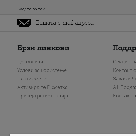
Бидете во тек
Брзи линкови
Подд
Ценовници
Секција 
Услови за користење
Контакт 
Плати сметка
Закажи б
Активирајте Е-сметка
A1 Прода
Припејд регистрација
Контакт 