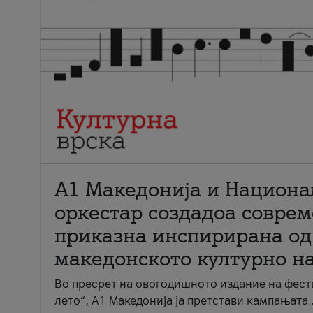
А1 Македонија и Национа
оркестар создадоа совре
приказна инспирирана од
македонското културно н
Во пресрет на овогодишното издание на фест
лето“, А1 Македонија ја претстави кампањата 