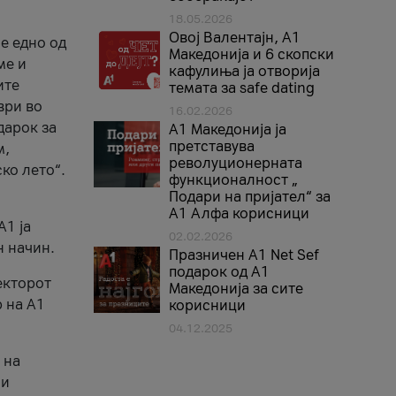
18.05.2026
Овој Валентајн, A1
е едно од
Македонија и 6 скопски
ме и
кафулиња ја отворија
ите
темата за safe dating
ври во
16.02.2026
дарок за
А1 Македонија ја
претставува
м,
револуционерната
ко лето“.
функционалност „
Подари на пријател“ за
А1 Алфа корисници
A1 ја
02.02.2026
н начин.
Празничен A1 Net Sеf
подарок од А1
екторот
Македонија за сите
 на A1
корисници
04.12.2025
 на
 и