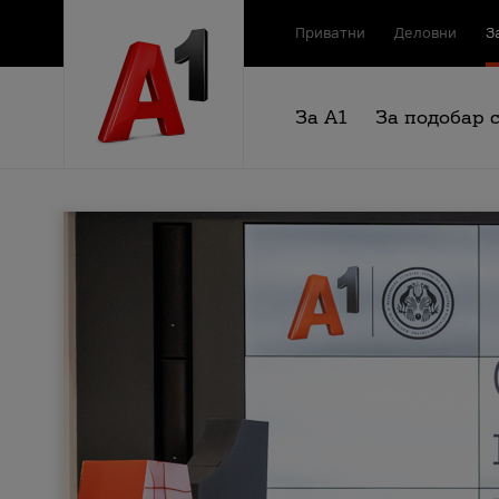
Приватни
Деловни
З
За А1
За подобар 