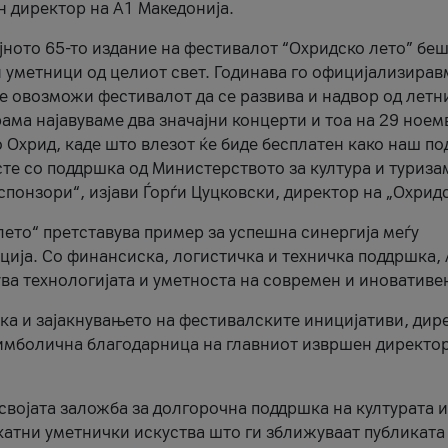
н директор на A1 Македонија.
јното 65-то издание на фестивалот “Охридско лето” беш
и уметници од целиот свет. Годинава го официјализирав
ое овозможи фестивалот да се развива и надвор од летн
ама најавуваме два значајни концерти и тоа на 29 ноем
 Охрид, каде што влезот ќе биде бесплатен како наш по
те со поддршка од Министерството за култура и туриза
понзори“, изјави Ѓорѓи Цуцковски, директор на „Охридс
лето“ претставува пример за успешна синергија меѓу
ија. Со финансиска, логистичка и техничка поддршка, 
ува технологијата и уметноста на современ и иновативе
ка и зајакнувањето на фестивалските иницијативи, дир
 симболична благодарница на главниот извршен директор
 својата заложба за долгорочна поддршка на културата и
катни уметнички искуства што ги зближуваат публиката