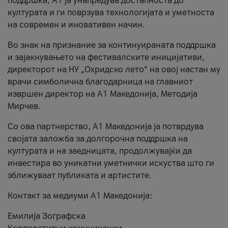
поддршка, A1 ја унапредува достапноста до
културата и ги поврзува технологијата и уметноста
на современ и иновативен начин.
Во знак на признание за континуираната поддршка
и зајакнувањето на фестивалските иницијативи,
директорот на НУ „Охридско лето“ на овој настан му
врачи симболична благодарница на главниот
извршен директор на A1 Македонија, Методија
Мирчев.
Со ова партнерство, A1 Македонија ја потврдува
својата заложба за долгорочна поддршка на
културата и на заедницата, продолжувајќи да
инвестира во уникатни уметнички искуства што ги
зближуваат публиката и артистите.
Контакт за медиуми А1 Македонија:
Емилија Зографска