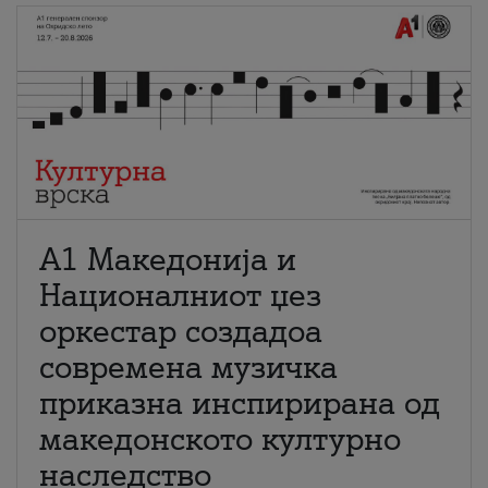
А1 Македонија и
Националниот џез
оркестар создадоа
современа музичка
приказна инспирирана од
македонското културно
наследство