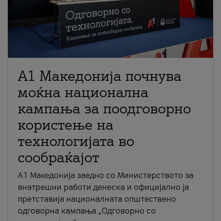
A1 Македонија почнува
моќна национална
кампања за поодговорно
користење на
технологијата во
сообраќајот
A1 Македонија заедно со Министерството за
внатрешни работи денеска и официјално ја
претставија националната општествено
одговорна кампања „Одговорно со