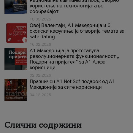
национална кампања за поодговорно
користење на технологијата во
сообраќајот
18.05.2026
Овој Валентајн, A1 Македонија и 6
скопски кафулиња ја отворија темата за
safe dating
16.02.2026
А1 Македонија ја претставува
револуционерната функционалност „
Подари на пријател“ за А1 Алфа
корисници
02.02.2026
Празничен A1 Net Sеf подарок од А1
Македонија за сите корисници
04.12.2025
Слични содржини