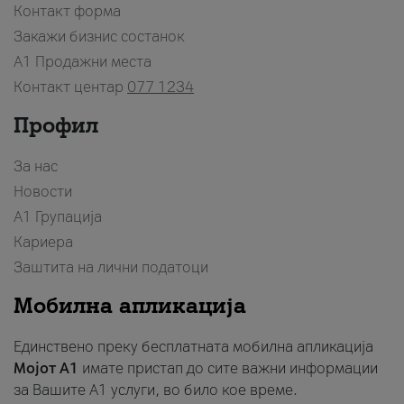
Контакт форма
Закажи бизнис состанок
A1 Продажни места
Контакт центар
077 1234
Профил
За нас
Новости
А1 Групација
Кариера
Заштита на лични податоци
Мобилна апликација
Единствено преку бесплатната мобилна апликација
Мојот A1
имате пристап до сите важни информации
за Вашите A1 услуги, во било кое време.