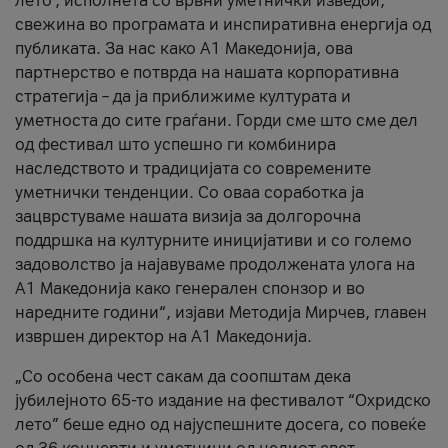
лето’, исполнета со врвни уметнички изведби,
свежина во програмата и инспиративна енергија од
публиката. За нас како A1 Македонија, ова
партнерство е потврда на нашата корпоративна
стратегија – да ја приближиме културата и
уметноста до сите граѓани. Горди сме што сме дел
од фестивал што успешно ги комбинира
наследството и традицијата со современите
уметнички тенденции. Со оваа соработка ја
зацврстуваме нашата визија за долгорочна
поддршка на културните иницијативи и со големо
задоволство ја најавуваме продолжената улога на
A1 Македонија како генерален спонзор и во
наредните години“, изјави Методија Мирчев, главен
извршен директор на A1 Македонија.
„Со особена чест сакам да соопштам дека
јубилејното 65-то издание на фестивалот “Охридско
лето” беше едно од најуспешните досега, со повеќе