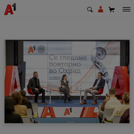
МК
EN
SQ
Приватни
Деловни
Поддршка
Надополни кредит
Плати сметка