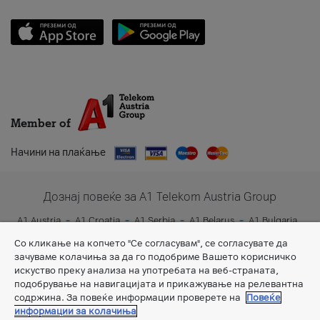
Member of
Начини на плаќање
Дознај повеќе за A1 Telekom Austria Group
A1 Austria
A1 Croatia
A1 Serbia
A1 Belarus
A1 Bulgaria
A1 Slovenia
A1 Digital
Со кликање на копчето "Се согласувам", се согласувате да
зачуваме колачиња за да го подобриме Вашето корисничко
искуство преку анализа на употребата на веб-страната,
подобрување на навигацијата и прикажување на релевантна
содржина. За повеќе информации проверете на
Повеќе
информации за колачиња