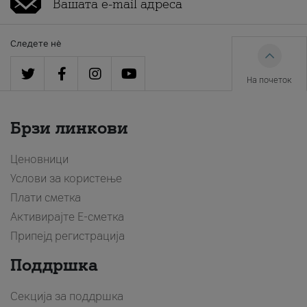
Следете нè
На почеток
Брзи линкови
Ценовници
Услови за користење
Плати сметка
Активирајте Е-сметка
Припејд регистрација
Поддршка
Секција за поддршка