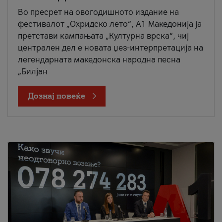
Во пресрет на овогодишното издание на
фестивалот „Охридско лето“, А1 Македонија ја
претстави кампањата „Културна врска“, чиј
централен дел е новата џез-интерпретација на
легендарната македонска народна песна
„Билјан
Дознај повеќе