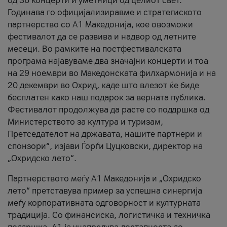
од 36 концерти и уметници од целиот свет.
Годинава го официјализиравме и стратегиското
партнерство со А1 Македонија, кое овозможи
фестивалот да се развива и надвор од летните
месеци. Во рамките на постфестивалската
програма најавуваме два значајни концерти и тоа
на 29 ноември во Македонската филхармонија и на
20 декември во Охрид, каде што влезот ќе биде
бесплатен како наш подарок за верната публика.
Фестивалот продолжува да расте со поддршка од
Министерството за култура и туризам,
Претседателот на државата, нашите партнери и
спонзори“, изјави Ѓорѓи Цуцковски, директор на
„Охридско лето“.
Партнерството меѓу A1 Македонија и „Охридско
лето“ претставува пример за успешна синергија
меѓу корпоративната одговорност и културната
традиција. Со финансиска, логистичка и техничка