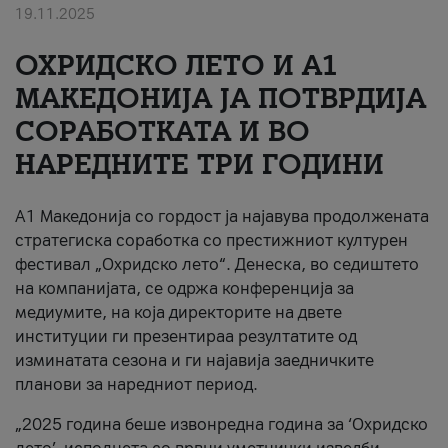
19.11.2025
За нас
ОХРИДСКО ЛЕТО И A1
#ПодобарОнлајн
МАКЕДОНИЈА ЈА ПОТВРДИЈА
СОРАБОТКАТА И ВО
НАРЕДНИТЕ ТРИ ГОДИНИ
A1 Македонија со гордост ја најавува продолжената
стратегиска соработка со престижниот културен
фестивал „Охридско лето“. Денеска, во седиштето
на компанијата, се одржа конференција за
медиумите, на која директорите на двете
институции ги презентираа резултатите од
изминатата сезона и ги најавија заедничките
планови за наредниот период.
„2025 година беше извонредна година за ‘Охридско