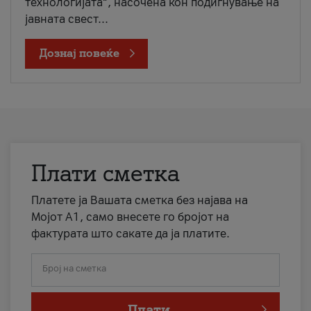
технологијата“, насочена кон подигнување на
јавната свест...
Дознај повеќе
Плати сметка
Платете ја Вашата сметка без најава на
Мојот А1, само внесете го бројот на
фактурата што сакате да ја платите.
Број на сметка
Плати