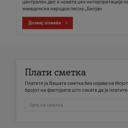
централен дел е новата џез-интерпретација н
македонска народна песна „Билјан
Дознај повеќе
Плати сметка
Платете ја Вашата сметка без најава на Мојот
бројот на фактурата што сакате да ја платите
Број на сметка