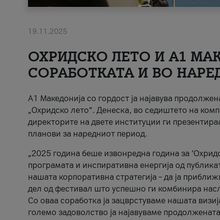
19.11.2025
ОХРИДСКО ЛЕТО И A1 МАК
СОРАБОТКАТА И ВО НАРЕ
A1 Македонија со гордост ја најавува продолже
„Охридско лето“. Денеска, во седиштето на комп
директорите на двете институции ги презентираа
планови за наредниот период.
„2025 година беше извонредна година за ‘Охридс
програмата и инспиративна енергија од публикат
нашата корпоративна стратегија – да ја приближ
дел од фестивал што успешно ги комбинира нас
Со оваа соработка ја зацврстуваме нашата визиј
големо задоволство ја најавуваме продолжената