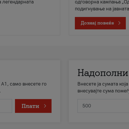
а легендарната
одговорна кампања „Од
подигнување на јавната 
Дознај повеќе
Надополни
 А1, само внесете го
Внесете ја сумата кој
.
внесувајте сума помеѓ
Плати