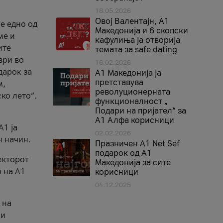
18.05.2026
Овој Валентајн, A1
е едно од
Македонија и 6 скопски
ме и
кафулиња ја отворија
ите
темата за safe dating
ври во
16.02.2026
дарок за
А1 Македонија ја
претставува
м,
револуционерната
ко лето“.
функционалност „
Подари на пријател“ за
А1 Алфа корисници
A1 ја
02.02.2026
н начин.
Празничен A1 Net Sеf
подарок од А1
екторот
Македонија за сите
 на A1
корисници
04.12.2025
 на
 и