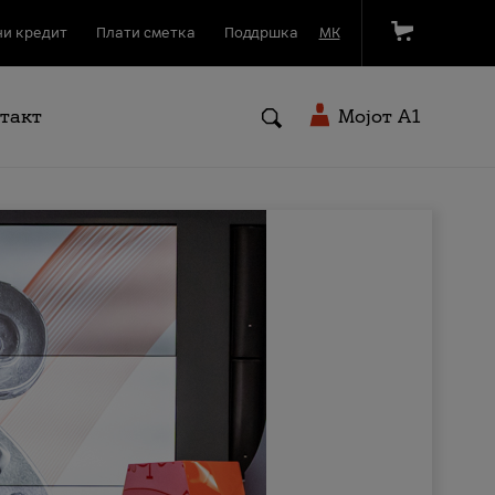
и кредит
Плати сметка
Поддршка
МК
такт
Мојот A1