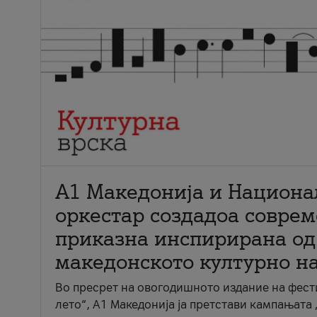
А1 Македонија и Национа
оркестар создадоа совре
приказна инспирирана од
македонското културно н
Во пресрет на овогодишното издание на фест
лето“, А1 Македонија ја претстави кампањата 