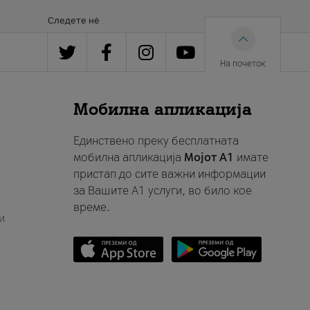
Следете нè
На почеток
Мобилна апликација
Единствено преку бесплатната
мобилна апликација
Мојот A1
имате
пристап до сите важни информации
за Вашите A1 услуги, во било кое
време.
и