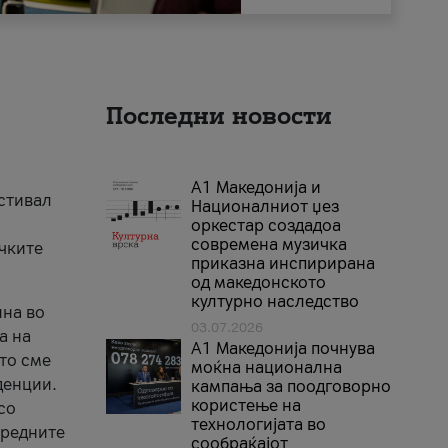
Последни новости
А1 Македонија и
естивал
Националниот џез
оркестар создадоа
современа музичка
ичките
приказна инспирирана
од македонското
културно наследство
ина во
03.07.2026
а на
A1 Македонија почнува
што сме
моќна национална
денции.
кампања за поодговорно
користење на
со
технологијата во
аредните
сообраќајот