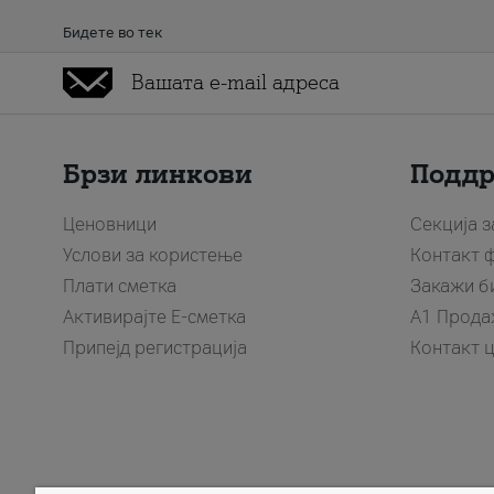
Бидете во тек
Брзи линкови
Подд
Ценовници
Секција 
Услови за користење
Контакт 
Плати сметка
Закажи б
Активирајте Е-сметка
A1 Прода
Припејд регистрација
Контакт 