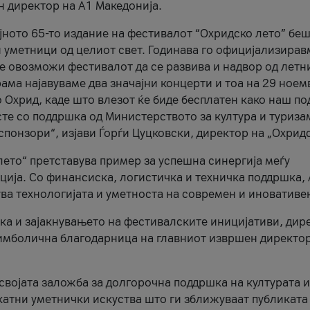
н директор на A1 Македонија.
јното 65-то издание на фестивалот “Охридско лето” беш
и уметници од целиот свет. Годинава го официјализирав
ое овозможи фестивалот да се развива и надвор од летн
ама најавуваме два значајни концерти и тоа на 29 ноем
 Охрид, каде што влезот ќе биде бесплатен како наш по
те со поддршка од Министерството за култура и туриза
понзори“, изјави Ѓорѓи Цуцковски, директор на „Охридс
лето“ претставува пример за успешна синергија меѓу
ија. Со финансиска, логистичка и техничка поддршка, 
ува технологијата и уметноста на современ и иновативе
ка и зајакнувањето на фестивалските иницијативи, дир
 симболична благодарница на главниот извршен директор
 својата заложба за долгорочна поддршка на културата и
катни уметнички искуства што ги зближуваат публиката