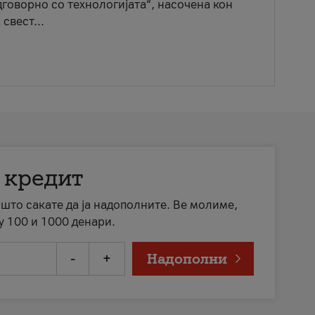
говорно со технологијата“, насочена кон
свест...
 кредит
а што сакате да ја надополните. Ве молиме,
у 100 и 1000 денари.
-
+
Надополни