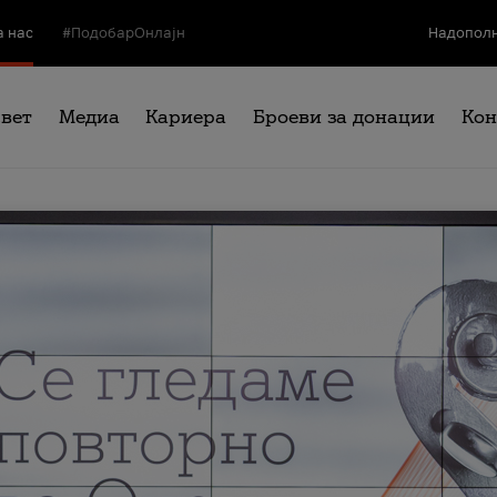
а нас
#ПодобарОнлајн
Надополн
свет
Медиа
Кариера
Броеви за донации
Кон