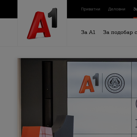
Приватни
Деловни
З
За А1
За подобар 