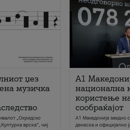
лниот џез
A1 Македони
мена музичка
национална 
користење на
аследство
сообраќајот
ивалот „Охридско
A1 Македонија заедно 
„Културна врска“, чиј
денеска и официјално 