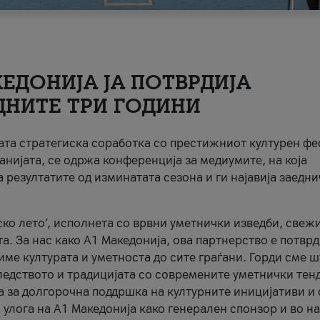
ЕДОНИЈА ЈА ПОТВРДИЈА
ДНИТЕ ТРИ ГОДИНИ
ната стратегиска соработка со престижниот културен ф
анијата, се одржа конференција за медиумите, на која
 резултатите од изминатата сезона и ги најавија заедн
ко лето’, исполнета со врвни уметнички изведби, свеж
а. За нас како A1 Македонија, ова партнерство е потврд
име културата и уметноста до сите граѓани. Горди сме 
ледството и традицијата со современите уметнички тен
а за долгорочна поддршка на културните иницијативи и 
 улога на A1 Македонија како генерален спонзор и во н