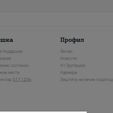
ршка
Профил
за поддршка
За нас
форма
Новости
изнис состанок
А1 Групација
жни места
Кариера
центар
077 1234
Заштита на лични податоц