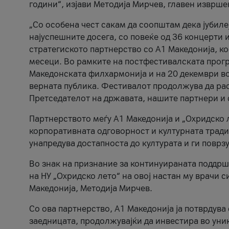
години“, изјави Методија Мирчев, главен изврше
„Со особена чест сакам да соопштам дека јубиле
најуспешните досега, со повеќе од 36 концерти 
стратегиското партнерство со А1 Македонија, к
месеци. Во рамките на постфестивалската прогр
Македонската филхармонија и на 20 декември во
верната публика. Фестивалот продолжува да рас
Претседателот на државата, нашите партнери и с
Партнерството меѓу A1 Македонија и „Охридско 
корпоративната одговорност и културната традиц
унапредува достапноста до културата и ги поврз
Во знак на признание за континуираната поддрш
на НУ „Охридско лето“ на овој настан му врачи
Македонија, Методија Мирчев.
Со ова партнерство, A1 Македонија ја потврдува
заедницата, продолжувајќи да инвестира во уни