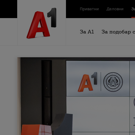
Приватни
Деловни
З
За А1
За подобар 