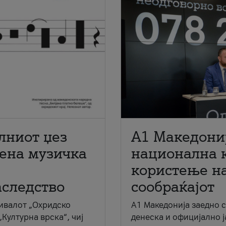
лниот џез
A1 Македони
мена музичка
национална 
користење на
аследство
сообраќајот
ивалот „Охридско
A1 Македонија заедно 
„Културна врска“, чиј
денеска и официјално 