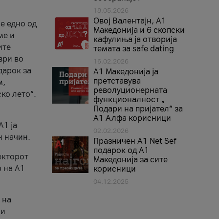
18.05.2026
Овој Валентајн, A1
е едно од
Македонија и 6 скопски
ме и
кафулиња ја отворија
ите
темата за safe dating
ври во
16.02.2026
дарок за
А1 Македонија ја
претставува
м,
револуционерната
ко лето“.
функционалност „
Подари на пријател“ за
А1 Алфа корисници
A1 ја
02.02.2026
н начин.
Празничен A1 Net Sеf
подарок од А1
екторот
Македонија за сите
 на A1
корисници
04.12.2025
 на
 и