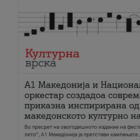
А1 Македонија и Национа
оркестар создадоа совре
приказна инспирирана од
македонското културно н
Во пресрет на овогодишното издание на фест
лето“, А1 Македонија ја претстави кампањата 