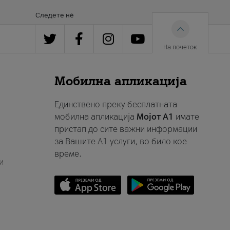
Следете нè
На почеток
Мобилна апликација
Единствено преку бесплатната
мобилна апликација
Мојот A1
имате
пристап до сите важни информации
за Вашите A1 услуги, во било кое
време.
и