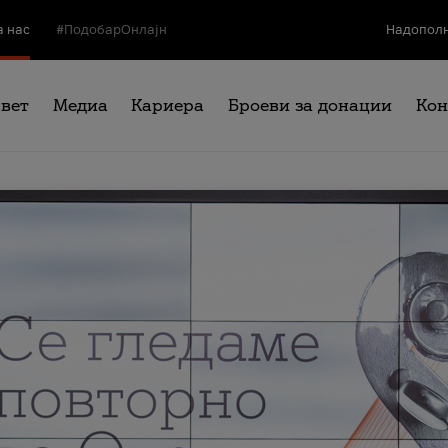
а нас
#ПодобарОнлајн
Надополн
свет
Медиа
Кариера
Броеви за донации
Кон