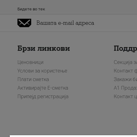
Бидете во тек
Брзи линкови
Подд
Ценовници
Секција 
Услови за користење
Контакт 
Плати сметка
Закажи б
Активирајте Е-сметка
A1 Прода
Припејд регистрација
Контакт 