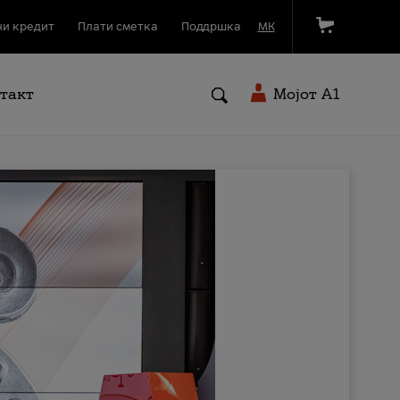
и кредит
Плати сметка
Поддршка
МК
такт
Мојот A1