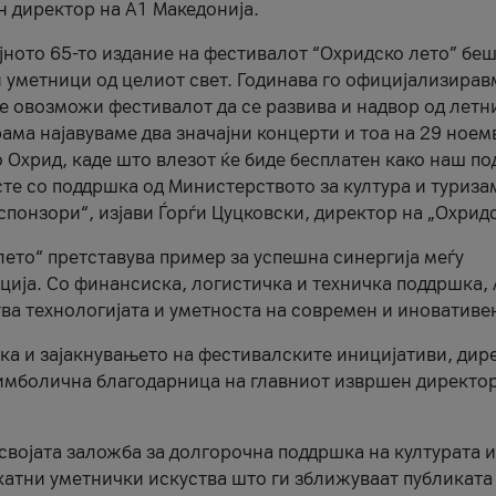
н директор на A1 Македонија.
јното 65-то издание на фестивалот “Охридско лето” беш
и уметници од целиот свет. Годинава го официјализирав
ое овозможи фестивалот да се развива и надвор од летн
ама најавуваме два значајни концерти и тоа на 29 ноем
 Охрид, каде што влезот ќе биде бесплатен како наш по
те со поддршка од Министерството за култура и туриза
понзори“, изјави Ѓорѓи Цуцковски, директор на „Охридс
лето“ претставува пример за успешна синергија меѓу
ија. Со финансиска, логистичка и техничка поддршка, 
ува технологијата и уметноста на современ и иновативе
ка и зајакнувањето на фестивалските иницијативи, дир
 симболична благодарница на главниот извршен директор
 својата заложба за долгорочна поддршка на културата и
катни уметнички искуства што ги зближуваат публиката