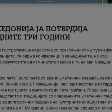
ЕДОНИЈА ЈА ПОТВРДИЈА
ДНИТЕ ТРИ ГОДИНИ
ната стратегиска соработка со престижниот културен ф
анијата, се одржа конференција за медиумите, на која
 резултатите од изминатата сезона и ги најавија заедн
ко лето’, исполнета со врвни уметнички изведби, свеж
а. За нас како A1 Македонија, ова партнерство е потврд
име културата и уметноста до сите граѓани. Горди сме 
ледството и традицијата со современите уметнички тен
а за долгорочна поддршка на културните иницијативи и 
 улога на A1 Македонија како генерален спонзор и во н