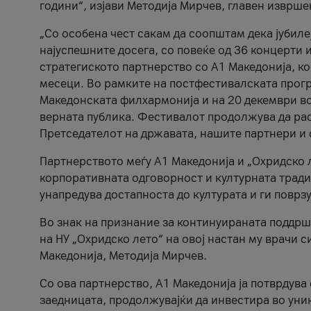
години“, изјави Методија Мирчев, главен изврше
„Со особена чест сакам да соопштам дека јубиле
најуспешните досега, со повеќе од 36 концерти 
стратегиското партнерство со А1 Македонија, к
месеци. Во рамките на постфестивалската прогр
Македонската филхармонија и на 20 декември во
верната публика. Фестивалот продолжува да рас
Претседателот на државата, нашите партнери и с
Партнерството меѓу A1 Македонија и „Охридско 
корпоративната одговорност и културната традиц
унапредува достапноста до културата и ги поврз
Во знак на признание за континуираната поддрш
на НУ „Охридско лето“ на овој настан му врачи
Македонија, Методија Мирчев.
Со ова партнерство, A1 Македонија ја потврдува
заедницата, продолжувајќи да инвестира во уни