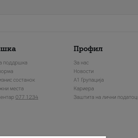
ршка
Профил
за поддршка
За нас
форма
Новости
изнис состанок
А1 Групација
жни места
Кариера
центар
077 1234
Заштита на лични податоц