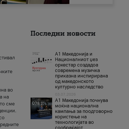
Последни новости
А1 Македонија и
естивал
Националниот џез
оркестар создадоа
современа музичка
ичките
приказна инспирирана
од македонското
културно наследство
ина во
03.07.2026
а на
A1 Македонија почнува
што сме
моќна национална
денции.
кампања за поодговорно
користење на
со
технологијата во
аредните
сообраќајот