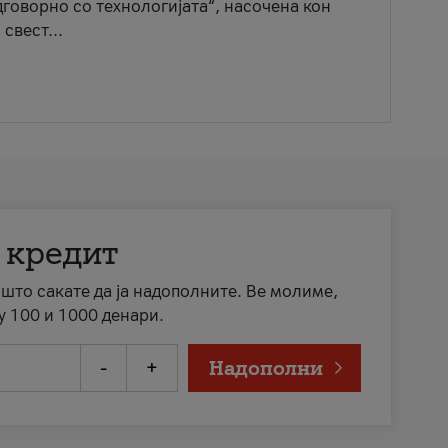
говорно со технологијата“, насочена кон
свест...
 кредит
а што сакате да ја надополните. Ве молиме,
у 100 и 1000 денари.
-
+
Надополни