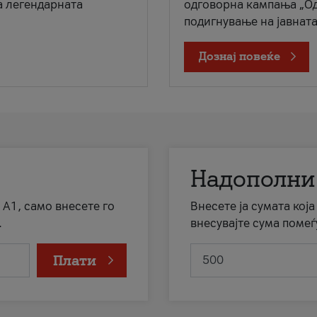
а легендарната
одговорна кампања „Од
подигнување на јавната 
Дознај повеќе
Надополни
 А1, само внесете го
Внесете ја сумата кој
.
внесувајте сума помеѓ
Плати