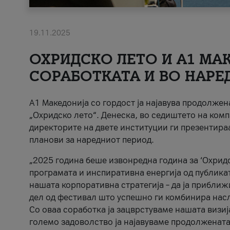
19.11.2025
ОХРИДСКО ЛЕТО И A1 МАК
СОРАБОТКАТА И ВО НАРЕ
A1 Македонија со гордост ја најавува продолже
„Охридско лето“. Денеска, во седиштето на комп
директорите на двете институции ги презентираа
планови за наредниот период.
„2025 година беше извонредна година за ‘Охридс
програмата и инспиративна енергија од публикат
нашата корпоративна стратегија – да ја приближ
дел од фестивал што успешно ги комбинира нас
Со оваа соработка ја зацврстуваме нашата визиј
големо задоволство ја најавуваме продолжената