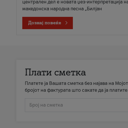
централен дел е новата џез-интерпретација н
македонска народна песна „Билјан
Дознај повеќе
Плати сметка
Платете ја Вашата сметка без најава на Мојот
бројот на фактурата што сакате да ја платите
Број на сметка