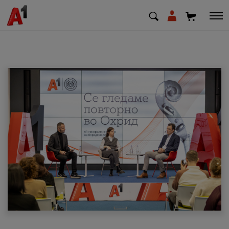
МК
EN
SQ
Приватни
Деловни
Поддршка
Надополни кредит
Плати сметка