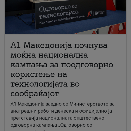
A1 Македонија почнува
моќна национална
кампања за поодговорно
користење на
технологијата во
сообраќајот
A1 Македонија заедно со Министерството за
внатрешни работи денеска и официјално ја
претставија националната општествено
одговорна кампања „Одговорно со