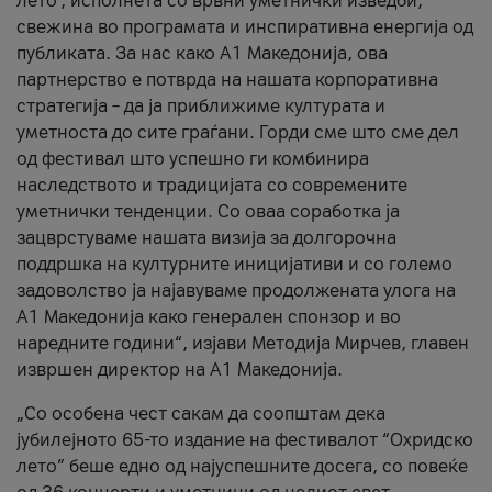
лето’, исполнета со врвни уметнички изведби,
свежина во програмата и инспиративна енергија од
публиката. За нас како A1 Македонија, ова
партнерство е потврда на нашата корпоративна
стратегија – да ја приближиме културата и
уметноста до сите граѓани. Горди сме што сме дел
од фестивал што успешно ги комбинира
наследството и традицијата со современите
уметнички тенденции. Со оваа соработка ја
зацврстуваме нашата визија за долгорочна
поддршка на културните иницијативи и со големо
задоволство ја најавуваме продолжената улога на
A1 Македонија како генерален спонзор и во
наредните години“, изјави Методија Мирчев, главен
извршен директор на A1 Македонија.
„Со особена чест сакам да соопштам дека
јубилејното 65-то издание на фестивалот “Охридско
лето” беше едно од најуспешните досега, со повеќе