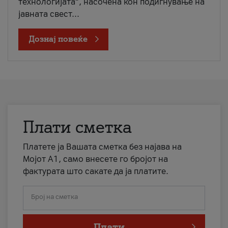
технологијата“, насочена кон подигнување на
јавната свест...
Дознај повеќе
Плати сметка
Платете ја Вашата сметка без најава на
Мојот А1, само внесете го бројот на
фактурата што сакате да ја платите.
Број на сметка
Плати