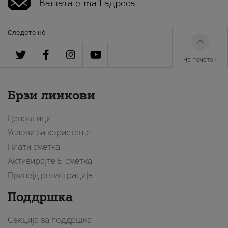
Следете нè
На почеток
Брзи линкови
Ценовници
Услови за користење
Плати сметка
Активирајте Е-сметка
Припејд регистрација
Поддршка
Секција за поддршка