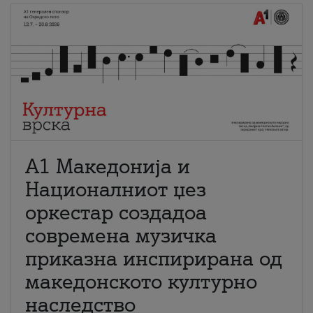
А1 Македонија и
Националниот џез
оркестар создадоа
современа музичка
приказна инспирирана од
македонското културно
наследство