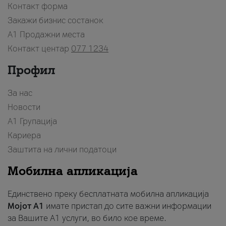
Контакт форма
Закажи бизнис состанок
A1 Продажни места
Контакт центар
077 1234
Профил
За нас
Новости
А1 Групација
Кариера
Заштита на лични податоци
Мобилна апликација
Единствено преку бесплатната мобилна апликација
Мојот A1
имате пристап до сите важни информации
за Вашите A1 услуги, во било кое време.