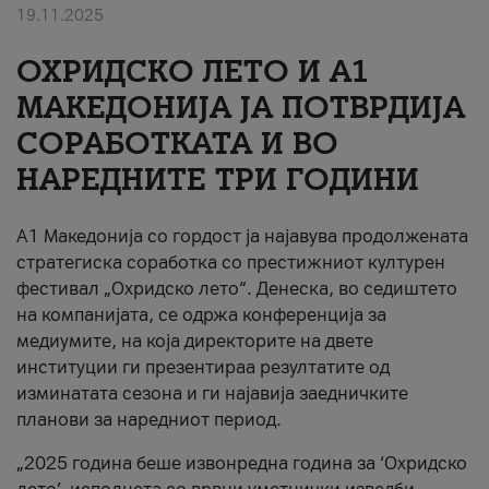
19.11.2025
За нас
ОХРИДСКО ЛЕТО И A1
#ПодобарОнлајн
МАКЕДОНИЈА ЈА ПОТВРДИЈА
СОРАБОТКАТА И ВО
НАРЕДНИТЕ ТРИ ГОДИНИ
A1 Македонија со гордост ја најавува продолжената
стратегиска соработка со престижниот културен
фестивал „Охридско лето“. Денеска, во седиштето
на компанијата, се одржа конференција за
медиумите, на која директорите на двете
институции ги презентираа резултатите од
изминатата сезона и ги најавија заедничките
планови за наредниот период.
„2025 година беше извонредна година за ‘Охридско