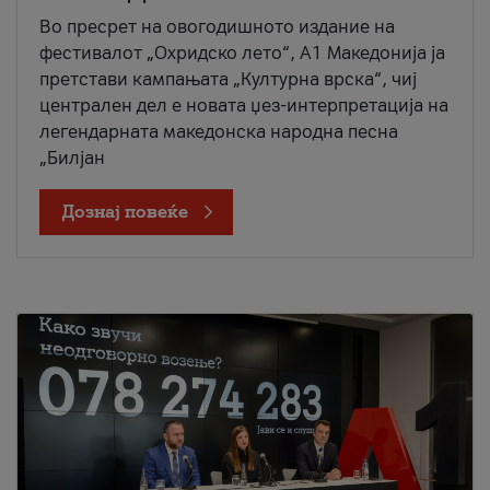
Во пресрет на овогодишното издание на
фестивалот „Охридско лето“, А1 Македонија ја
претстави кампањата „Културна врска“, чиј
централен дел е новата џез-интерпретација на
легендарната македонска народна песна
„Билјан
Дознај повеќе