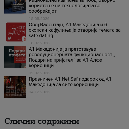
национална кампања за поодговорно
користење на технологијата во
сообраќајот
18.05.2026
Овој Валентајн, A1 Македонија и 6
скопски кафулиња ја отворија темата за
safe dating
16.02.2026
А1 Македонија ја претставува
револуционерната функционалност „
Подари на пријател“ за А1 Алфа
корисници
02.02.2026
Празничен A1 Net Sеf подарок од А1
Македонија за сите корисници
04.12.2025
Слични содржини