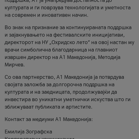
поддршка, A1 ја унапредува достапноста до
културата и ги поврзува технологијата и уметноста
на современ и иновативен начин.
Во знак на признание за континуираната поддршка
и зајакнувањето на фестивалските иницијативи,
директорот на НУ „Охридско лето“ на овој настан му
врачи симболична благодарница на главниот
извршен директор на A1 Македонија, Методија
Мирчев.
Со ова партнерство, A1 Македонија ја потврдува
својата заложба за долгорочна поддршка на
културата и на заедницата, продолжувајќи да
инвестира во уникатни уметнички искуства што ги
зближуваат публиката и артистите.
Контакт за медиуми А1 Македонија:
Емилија Зографска