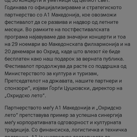
од 36 концерти и уметници од целиот свет.
Годинава го официјализиравме и стратегиското
партнерство со А1 Македонија, кое овозможи
фестивалот да се развива и надвор од летните
месеци. Во рамките на постфестивалската
програма најавуваме два значајни концерти и тоа
на 29 ноември во Македонската филхармонија и на
20 декември во Охрид, каде што влезот ќе биде
бесплатен како наш подарок за верната публика.
Фестивалот продолжува да расте со поддршка од
Министерството за култура и туризам,
Претседателот на државата, нашите партнери и
спонзори“, изјави Ѓорѓи Цуцковски, директор на
„Охридско лето“.
Партнерството меѓу A1 Македонија и „Охридско
лето“ претставува пример за успешна синергија
меѓу корпоративната одговорност и културната
традиција. Со финансиска, логистичка и техничка