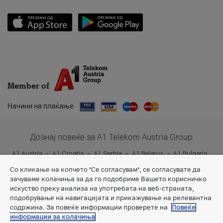
Member of
Начини на плаќање
Дознај повеќе за A1 Telekom Austria Group
A1 Austria
A1 Croatia
A1 Serbia
A1 Belarus
A1 Bulgaria
A1 Slovenia
A1 Digital
Со кликање на копчето "Се согласувам", се согласувате да
зачуваме колачиња за да го подобриме Вашето корисничко
искуство преку анализа на употребата на веб-страната,
подобрување на навигацијата и прикажување на релевантна
содржина. За повеќе информации проверете на
Повеќе
информации за колачиња