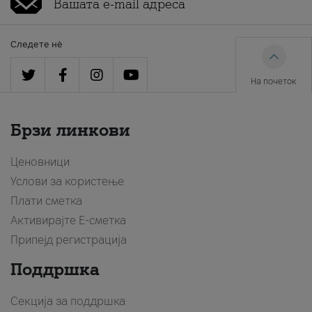
Следете нè
На почеток
Брзи линкови
Ценовници
Услови за користење
Плати сметка
Активирајте Е-сметка
Припејд регистрација
Поддршка
Секција за поддршка