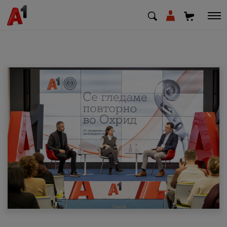
МК
EN
SQ
Приватни
Деловни
Поддршка
Надополни кредит
Плати сметка