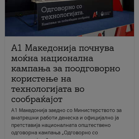
A1 Македонија почнува
моќна национална
кампања за поодговорно
користење на
технологијата во
сообраќајот
A1 Македонија заедно со Министерството за
внатрешни работи денеска и официјално ја
претставија националната општествено
одговорна кампања „Одговорно со