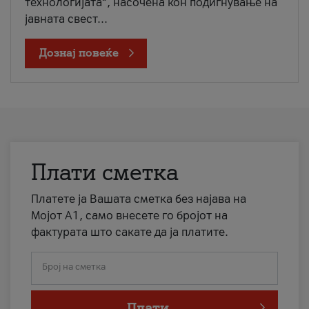
технологијата“, насочена кон подигнување на
јавната свест...
Дознај повеќе
Плати сметка
Платете ја Вашата сметка без најава на
Мојот А1, само внесете го бројот на
фактурата што сакате да ја платите.
Број на сметка
Плати