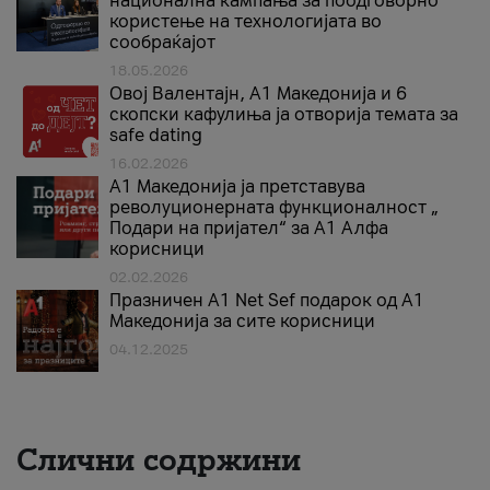
национална кампања за поодговорно
користење на технологијата во
сообраќајот
18.05.2026
Овој Валентајн, A1 Македонија и 6
скопски кафулиња ја отворија темата за
safe dating
16.02.2026
А1 Македонија ја претставува
револуционерната функционалност „
Подари на пријател“ за А1 Алфа
корисници
02.02.2026
Празничен A1 Net Sеf подарок од А1
Македонија за сите корисници
04.12.2025
Слични содржини