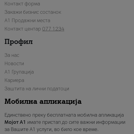
Контакт форма
Закажи бизнис состанок
A1 Продажни места
Контакт центар
077 1234
Профил
За нас
Новости
А1 Групација
Кариера
Заштита на лични податоци
Мобилна апликација
Единствено преку бесплатната мобилна апликација
Мојот A1
имате пристап до сите важни информации
за Вашите A1 услуги, во било кое време.