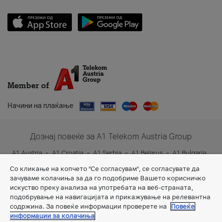
Member of
Начини на плаќање
Дознај повеќе за A1 Telekom Austria Group
A1 Austria
A1 Croatia
A1 Serbia
A1 Belarus
A1 Bulgaria
A1 Slovenia
A1 Digital
Со кликање на копчето "Се согласувам", се согласувате да
зачуваме колачиња за да го подобриме Вашето корисничко
искуство преку анализа на употребата на веб-страната,
подобрување на навигацијата и прикажување на релевантна
содржина. За повеќе информации проверете на
Повеќе
информации за колачиња