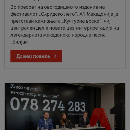
Во пресрет на овогодишното издание на
фестивалот „Охридско лето“, А1 Македонија ја
претстави кампањата „Културна врска“, чиј
централен дел е новата џез-интерпретација на
легендарната македонска народна песна
„Билјан
Дознај повеќе