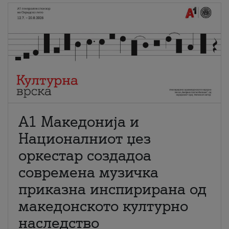
А1 Македонија и
Националниот џез
оркестар создадоа
современа музичка
приказна инспирирана од
македонското културно
наследство