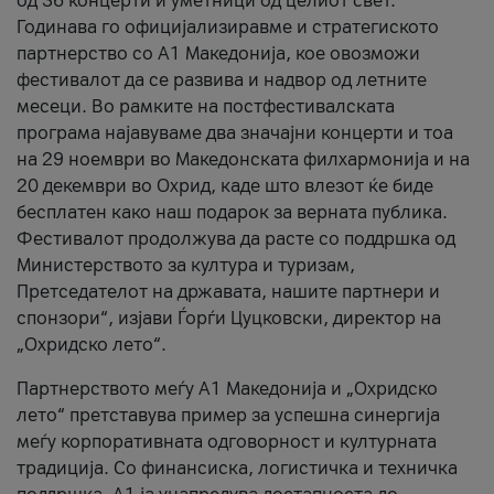
од 36 концерти и уметници од целиот свет.
Годинава го официјализиравме и стратегиското
партнерство со А1 Македонија, кое овозможи
фестивалот да се развива и надвор од летните
месеци. Во рамките на постфестивалската
програма најавуваме два значајни концерти и тоа
на 29 ноември во Македонската филхармонија и на
20 декември во Охрид, каде што влезот ќе биде
бесплатен како наш подарок за верната публика.
Фестивалот продолжува да расте со поддршка од
Министерството за култура и туризам,
Претседателот на државата, нашите партнери и
спонзори“, изјави Ѓорѓи Цуцковски, директор на
„Охридско лето“.
Партнерството меѓу A1 Македонија и „Охридско
лето“ претставува пример за успешна синергија
меѓу корпоративната одговорност и културната
традиција. Со финансиска, логистичка и техничка