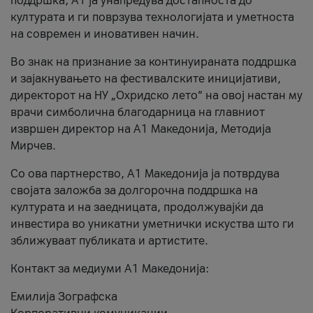
поддршка, A1 ја унапредува достапноста до
културата и ги поврзува технологијата и уметноста
на современ и иновативен начин.
Во знак на признание за континуираната поддршка
и зајакнувањето на фестивалските иницијативи,
директорот на НУ „Охридско лето“ на овој настан му
врачи симболична благодарница на главниот
извршен директор на A1 Македонија, Методија
Мирчев.
Со ова партнерство, A1 Македонија ја потврдува
својата заложба за долгорочна поддршка на
културата и на заедницата, продолжувајќи да
инвестира во уникатни уметнички искуства што ги
зближуваат публиката и артистите.
Контакт за медиуми А1 Македонија:
Емилија Зографска