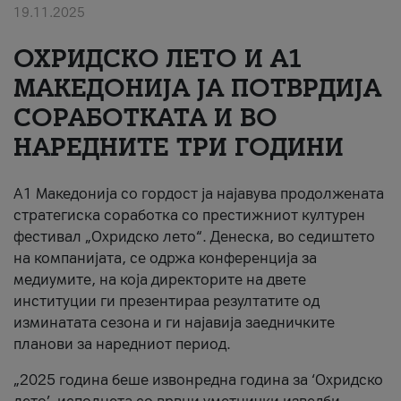
19.11.2025
За нас
ОХРИДСКО ЛЕТО И A1
#ПодобарОнлајн
МАКЕДОНИЈА ЈА ПОТВРДИЈА
СОРАБОТКАТА И ВО
НАРЕДНИТЕ ТРИ ГОДИНИ
A1 Македонија со гордост ја најавува продолжената
стратегиска соработка со престижниот културен
фестивал „Охридско лето“. Денеска, во седиштето
на компанијата, се одржа конференција за
медиумите, на која директорите на двете
институции ги презентираа резултатите од
изминатата сезона и ги најавија заедничките
планови за наредниот период.
„2025 година беше извонредна година за ‘Охридско