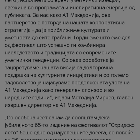
лето’, исполнета со врвни уметнички изведби,
свежина во програмата и инспиративна енергија од
публиката. За нас како A1 Македонија, ова
партнерство е потврда на нашата корпоративна
стратегија – да ја приближиме културата и
уметноста до сите граѓани. Горди сме што сме дел
од фестивал што успешно ги комбинира
наследството и традицијата со современите
уметнички тенденции. Со оваа соработка ја
зацврстуваме нашата визија за долгорочна
поддршка на културните иницијативи и со големо
задоволство ја најавуваме продолжената улога на
A1 Македонија како генерален спонзор и во
наредните години“, изјави Методија Мирчев, главен
извршен директор на A1 Македонија.
„Со особена чест сакам да соопштам дека
јубилејното 65-то издание на фестивалот “Охридско
лето” беше едно од најуспешните досега, со повеќе